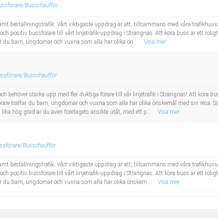
ussförare/Busschaufför
amt beställningstrafik. Vårt viktigaste uppdrag är att, tillsammans med våra trafikhuvu
och positiv bussförare till vårt linjetrafik-uppdrag i Strängnäs. Att köra buss är ett rolig
ar du barn, ungdomar och vuxna som alla har olika ön...
Visa mer
ssförare/Busschaufför
h behöver stärka upp med fler duktiga förare till vår linjetrafik i Strängnäs! Att köra buss
rare träffar du barn, ungdomar och vuxna som alla har olika önskemål med sin resa. So
lika hög grad är du även företagets ansikte utåt, med ett p...
Visa mer
ssförare/Busschaufför
amt beställningstrafik. Vårt viktigaste uppdrag är att, tillsammans med våra trafikhuvu
och positiv bussförare till vårt linjetrafik-uppdrag i Strängnäs. Att köra buss är ett rolig
far du barn, ungdomar och vuxna som alla har olika önskem...
Visa mer