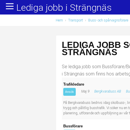
Lediga jobb i Strängnäs
Yrkesområden
Populära jobb
Hem
›
Transport
›
Buss- och spårvagnsförare
Administration, ekonomi, juridik
Undersköterska, hemtjänst och äldreboende
Bygg och anläggning
Städare/Lokalvårdare
LEDIGA JOBB 
Chefer och verksamhetsledare
Barnskötare
STRÄNGNÄS
Data/IT
Lärare i förskola/Förskollärare
Se lediga jobb som Bussförare/Bus
i Strängnäs som finns hos arbetsg
Försäljning, inköp, marknadsföring
Lagerarbetare
Trafikledare
Maj 9
Bergkvarabuss AB
Bu
Hantverksyrken
Bussförare/Busschaufför
Ansök
På Bergkvarabuss bedrivs idag skolbuss-, lin
Hotell, restaurang, storhushåll
Elevassistent
trygg och pålitlig busstrafik. Vi söker nu en
planering, utförande och uppföljning av vår 
Hälso- och sjukvård
Personlig assistent
Bussförare