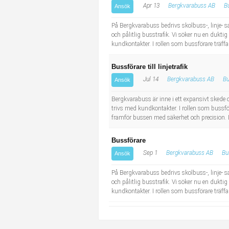
Apr 13
Bergkvarabuss AB
B
Ansök
Industriell tillverkning
Behandlingsassistent/Socialpedagog
På Bergkvarabuss bedrivs skolbuss-, linje- s
Installation, drift, underhåll
Tandsköterska
och pålitlig busstrafik. Vi söker nu en duktig 
kundkontakter. I rollen som bussförare träff
Kropps- och skönhetsvård
Budbilsförare
Bussförare till linjetrafik
Jul 14
Bergkvarabuss AB
Bu
Ansök
Kultur, media, design
Tidningsbud/Tidningsdistributör
Bergkvarabuss är inne i ett expansivt skede oc
Militärt arbete
Lärare i fritidshem/Fritidspedagog
trivs med kundkontakter. I rollen som bussfö
framför bussen med säkerhet och precision. I 
Naturbruk
Taxiförare/Taxichaufför
Bussförare
Sep 1
Bergkvarabuss AB
Bu
Ansök
Naturvetenskapligt arbete
Läkarsekreterare/Vårdadmin/Medicinsk sekreterare
På Bergkvarabuss bedrivs skolbuss-, linje- s
och pålitlig busstrafik. Vi söker nu en duktig 
Pedagogiskt arbete
Lastbilsförare m.fl.
kundkontakter. I rollen som bussförare träf
Sanering och renhållning
Fastighetsskötare