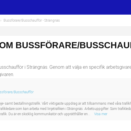
›
Bussförare/Busschaufför
- Strängnäs
SOM BUSSFÖRARE/BUSSCHAUF
schaufför i Strängnäs. Genom att välja en specifik arbetsgivare 
ivaren.
ssförare/Busschaufför
je- samt beställningstrafik. Vårt viktigaste uppdrag är att tillsammans med våra trafi
 trafikledare som kan arbeta med linjetrafiken i Strängnäs. Arbetsuppgifter: Som trafikled
trafik. Du är en skicklig kommunikatör och upprätthåller en...
Visa mer