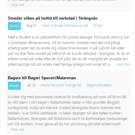
Visa mer
Smeder sökes på heltid till verkstad i Strängnäs
Aug 31
Meet a Group international AB
Smed
Ansök
Meet a Student är en jobbplattform för juniora talanger. För kunds räkning har
vi publicerat denna annons, vill du komma i kontakt med den slutgiltiga
arbetsgivaren kan du klicka dig vidare till annonsen: Vi på Submit AB söker
just nu efter flera smeder på heltid till vår kunds verkstad i Strängnäs. Är du en
erfaren smed och söker efter ett nytt jobb där du får möjlighet att utveckla din
yrkesmässiga roll och arbeta med härliga kollegor som anser att a...
Visa mer
Bagare till Bageri Speceri/Matarenan
Jul 12
Arena Personal Sverige AB
Bagare/Konditor
Ansök
Vi söker dig med passionerat intresse för brödbakning och som vill bli en del
av vårt team! I vårt bageri i Stallarholmen bakar vi från grunden långjäst
surdegsbröd, bullar och bakverk. Endast ekologiska råvaror kommer över
tröskeln. Vi är SMAK-certifierade. Vi bakar dagligen till våra kaféer/butiker i
Stallarholmen, Strängnäs och Eskilstuna samt till återförsäljare (restauranger
och ICA butiker). Vi ser gärna att du har utbildning och/eller arbetslivserf...
Visa mer