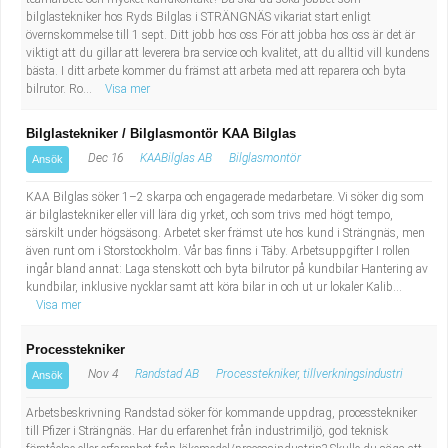
Industriell tillverkning
Behandlingsassistent/Socialpedagog
bilglastekniker hos Ryds Bilglas i STRÄNGNÄS vikariat start enligt
övernskommelse till 1 sept. Ditt jobb hos oss För att jobba hos oss är det är
viktigt att du gillar att leverera bra service och kvalitet, att du alltid vill kundens
Installation, drift, underhåll
Tandsköterska
bästa. I ditt arbete kommer du främst att arbeta med att reparera och byta
bilrutor. Ro...
Visa mer
Kropps- och skönhetsvård
Budbilsförare
Bilglastekniker / Bilglasmontör KAA Bilglas
Dec 16
KAABilglas AB
Bilglasmontör
Ansök
Kultur, media, design
Tidningsbud/Tidningsdistributör
KAA Bilglas söker 1–2 skarpa och engagerade medarbetare. Vi söker dig som
Militärt arbete
Lärare i fritidshem/Fritidspedagog
är bilglastekniker eller vill lära dig yrket, och som trivs med högt tempo,
särskilt under högsäsong. Arbetet sker främst ute hos kund i Strängnäs, men
även runt om i Storstockholm. Vår bas finns i Täby. Arbetsuppgifter I rollen
Naturbruk
Taxiförare/Taxichaufför
ingår bland annat: Laga stenskott och byta bilrutor på kundbilar Hantering av
kundbilar, inklusive nycklar samt att köra bilar in och ut ur lokaler Kalib...
Visa mer
Naturvetenskapligt arbete
Läkarsekreterare/Vårdadmin/Medicinsk
Processtekniker
sekreterare
Pedagogiskt arbete
Nov 4
Randstad AB
Processtekniker, tillverkningsindustri
Ansök
Lastbilsförare m.fl.
Sanering och renhållning
Arbetsbeskrivning Randstad söker för kommande uppdrag, processtekniker
till Pfizer i Strängnäs. Har du erfarenhet från industrimiljö, god teknisk