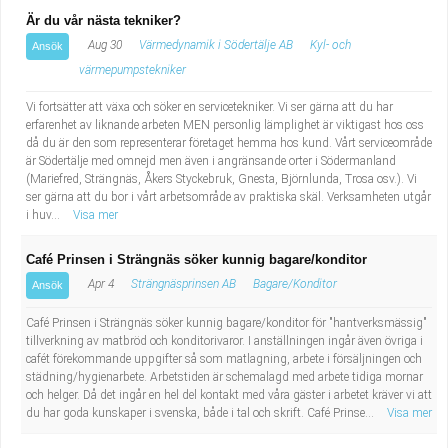
Är du vår nästa tekniker?
Aug 30
Värmedynamik i Södertälje AB
Kyl- och
Ansök
värmepumpstekniker
Vi fortsätter att växa och söker en servicetekniker. Vi ser gärna att du har
erfarenhet av liknande arbeten MEN personlig lämplighet är viktigast hos oss
då du är den som representerar företaget hemma hos kund. Vårt serviceområde
är Södertälje med omnejd men även i angränsande orter i Södermanland
(Mariefred, Strängnäs, Åkers Styckebruk, Gnesta, Björnlunda, Trosa osv.). Vi
ser gärna att du bor i vårt arbetsområde av praktiska skäl. Verksamheten utgår
i huv...
Visa mer
Café Prinsen i Strängnäs söker kunnig bagare/konditor
Apr 4
Strängnäsprinsen AB
Bagare/Konditor
Ansök
Café Prinsen i Strängnäs söker kunnig bagare/konditor för "hantverksmässig"
tillverkning av matbröd och konditorivaror. I anställningen ingår även övriga i
cafét förekommande uppgifter så som matlagning, arbete i försäljningen och
städning/hygienarbete. Arbetstiden är schemalagd med arbete tidiga mornar
och helger. Då det ingår en hel del kontakt med våra gäster i arbetet kräver vi att
du har goda kunskaper i svenska, både i tal och skrift. Café Prinse...
Visa mer