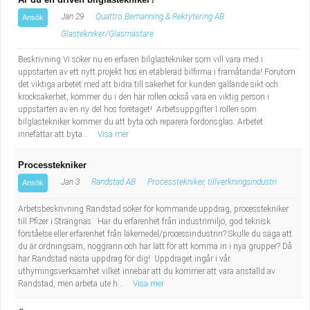
Jan 29
Quattro Bemanning & Rekrytering AB
Ansök
Glastekniker/Glasmästare
Beskrivning Vi söker nu en erfaren bilglastekniker som vill vara med i
uppstarten av ett nytt projekt hos en etablerad bilfirma i framåtanda! Förutom
det viktiga arbetet med att bidra till säkerhet för kunden gällande sikt och
krocksäkerhet, kommer du i den här rollen också vara en viktig person i
uppstarten av en ny del hos företaget! Arbetsuppgifter I rollen som
bilglastekniker kommer du att byta och reparera fordonsglas. Arbetet
innefattar att byta...
Visa mer
Processtekniker
Jan 3
Randstad AB
Processtekniker, tillverkningsindustri
Ansök
Arbetsbeskrivning Randstad söker för kommande uppdrag, processtekniker
till Pfizer i Strängnäs. Har du erfarenhet från industrimiljö, god teknisk
förståelse eller erfarenhet från läkemedel/processindustrin? Skulle du säga att
du är ordningsam, noggrann och har lätt för att komma in i nya grupper? Då
har Randstad nästa uppdrag för dig! Uppdraget ingår i vår
uthyrningsverksamhet vilket innebär att du kommer att vara anställd av
Randstad, men arbeta ute h...
Visa mer