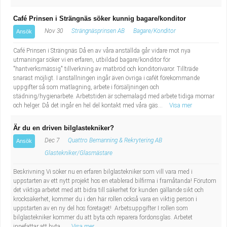
Café Prinsen i Strängnäs söker kunnig bagare/konditor
Nov 30
Strängnäsprinsen AB
Bagare/Konditor
Ansök
Café Prinsen i Strängnäs Då en av våra anställda går vidare mot nya
utmaningar söker vi en erfaren, utbildad bagare/konditor för
"hantverksmässig" tillverkning av matbröd och konditorivaror. Tillträde
snarast möjligt. I anställningen ingår även övriga i cafét förekommande
uppgifter så som matlagning, arbete i försäljningen och
städning/hygienarbete. Arbetstiden är schemalagd med arbete tidiga mornar
och helger. Då det ingår en hel del kontakt med våra gäs...
Visa mer
Är du en driven bilglastekniker?
Dec 7
Quattro Bemanning & Rekrytering AB
Ansök
Glastekniker/Glasmästare
Beskrivning Vi söker nu en erfaren bilglastekniker som vill vara med i
uppstarten av ett nytt projekt hos en etablerad bilfirma i framåtanda! Förutom
det viktiga arbetet med att bidra till säkerhet för kunden gällande sikt och
krocksäkerhet, kommer du i den här rollen också vara en viktig person i
uppstarten av en ny del hos företaget! Arbetsuppgifter I rollen som
bilglastekniker kommer du att byta och reparera fordonsglas. Arbetet
innefattar att byta...
Visa mer