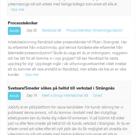
yrkesmässiga roll och arbeta med härliga kollegor som anser att alla är ...
Visa mer
Processtekniker
Sep 30
Randstad AB
Processtekniker, tillverkningsindustri
Ansök
Arbetsbeskrivning Randstad söker processtekniker till Pfizer i Strängnäs. Har
du erfarenhet från industrimiljö, god teknisk förståelse eller erfarenhet från
läkemedel/processindustrin? Skulle du säga att du är ordningsam, noggrann
och har lätt för att komma in i nya grupper? Då kan Randstad ha nästa
uppdrag för dig! Uppdraget ingår i vår uthyrningsverksamhet vilket innebär
att du kommer att vara anställd av Randstad, men arbeta ute hos en av våra
kunder...
Visa mer
Svetsare/Smeder sökes på heltid till verkstad i Strängnäs
Sep 19
Meet a Group international AB
Smed
Ansök
Jobbify är en jobbplattform för vassa kandidater. För kunds räkning har vi
publicerat denna annons, vill du komma i kontakt med den slutgiltiga
arbetsgivaren kan du klicka dig vidare till annonsen: Vi på Submit AB söker
just nu efter flera smeder på heltid till vår kunds verkstad i Strängnäs. Är du en
erfaren smed och söker efter ett nytt jobb där du får möjlighet att utveckla din
yrkesmässiga roll och arbeta med härliga kollegor som anser att alla är ...