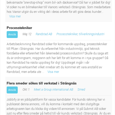
bekvämaste ”one-stop-shop” inom bil- och däckservice? Då har vi jobbet för dig!
Vi söker nu en bilmekaniker till Vianors verkstad i Strängnäs. Som medarbetare
hos Vianor utgör du en viktig del i deras arbete för att göra deras kunder...
Visa mer
Processtekniker
Maj 12
Randstad AB
Processtekniker, tillverkningsindustri
Ansök
Arbetsbeskrivning Randstad söker för kommande uppdrag, processtekniker
till Pfizer i Strängnäs. Har du erfarenhet från industrimiljö, god teknisk
förståelse eller erfarenhet från läkemedel/processindustrin? Skulle du säga att
du är ordningsam, noggrann och har lätt för att komma in i nya grupper? Då
kan Randstad ha nästa uppdrag för dig! Uppdraget ingår i vår
uthyrningsverksamhet vilket innebär att du kommer att vara anställd av
Randstad, men arbeta ute ...
Visa mer
Flera smeder sökes till verkstad i Strängnäs
Okt 1
Meet a Group international AB
Smed
Ansök
Jobbify är en jobbplattform för vassa kandidater. För kunds räkning har vi
publicerat denna annons, vill du komma i kontakt med den slutgiltiga
arbetsgivaren kan du klicka dig vidare till annonsen: Vi på Submit AB söker
just nu efter flera smeder på heltid till vår kunds verkstad i Strängnäs. Är du en