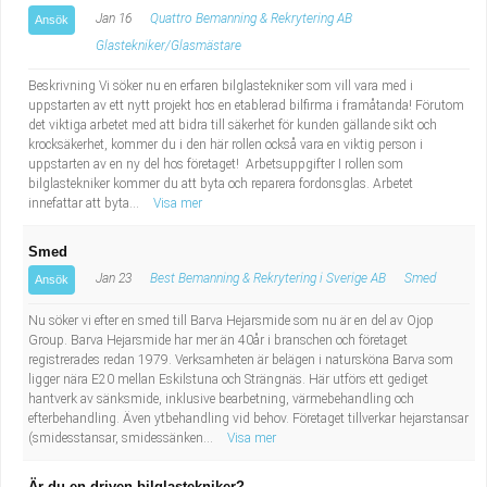
Jan 16
Quattro Bemanning & Rekrytering AB
Ansök
Glastekniker/Glasmästare
Beskrivning Vi söker nu en erfaren bilglastekniker som vill vara med i
uppstarten av ett nytt projekt hos en etablerad bilfirma i framåtanda! Förutom
det viktiga arbetet med att bidra till säkerhet för kunden gällande sikt och
krocksäkerhet, kommer du i den här rollen också vara en viktig person i
uppstarten av en ny del hos företaget! Arbetsuppgifter I rollen som
bilglastekniker kommer du att byta och reparera fordonsglas. Arbetet
innefattar att byta...
Visa mer
Smed
Jan 23
Best Bemanning & Rekrytering i Sverige AB
Smed
Ansök
Nu söker vi efter en smed till Barva Hejarsmide som nu är en del av Ojop
Group. Barva Hejarsmide har mer än 40år i branschen och företaget
registrerades redan 1979. Verksamheten är belägen i natursköna Barva som
ligger nära E20 mellan Eskilstuna och Strängnäs. Här utförs ett gediget
hantverk av sänksmide, inklusive bearbetning, värmebehandling och
efterbehandling. Även ytbehandling vid behov. Företaget tillverkar hejarstansar
(smidesstansar, smidessänken...
Visa mer
Är du en driven bilglastekniker?