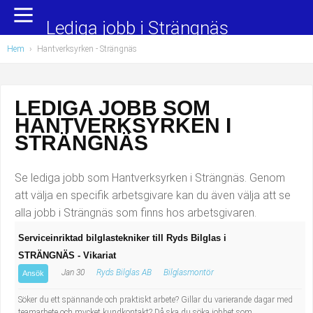
Yrkesområden
Populära jobb
Lediga jobb i Strängnäs
Hem
›
Hantverksyrken
- Strängnäs
Administration, ekonomi, juridik
Undersköterska, hemtjänst och äldreboende
Bygg och anläggning
Städare/Lokalvårdare
LEDIGA JOBB SOM
HANTVERKSYRKEN I
Chefer och verksamhetsledare
Barnskötare
STRÄNGNÄS
Data/IT
Lärare i förskola/Förskollärare
Se lediga jobb som Hantverksyrken i Strängnäs. Genom
Försäljning, inköp, marknadsföring
Lagerarbetare
att välja en specifik arbetsgivare kan du även välja att se
alla jobb i Strängnäs som finns hos arbetsgivaren.
Hantverksyrken
Bussförare/Busschaufför
Serviceinriktad bilglastekniker till Ryds Bilglas i
STRÄNGNÄS - Vikariat
Hotell, restaurang, storhushåll
Elevassistent
Jan 30
Ryds Bilglas AB
Bilglasmontör
Ansök
Hälso- och sjukvård
Personlig assistent
Söker du ett spännande och praktiskt arbete? Gillar du varierande dagar med
teamarbete och mycket kundkontakt? Då ska du söka jobbet som