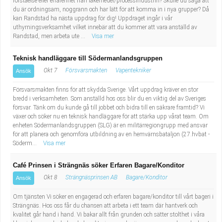
förståelse eller erfarenhet från läkemedel/processindustrin? Skulle du säga att
Fastighetsskötare
Socialt arbete
du är ordningsam, noggrann och har lätt för att komma in i nya grupper? Då
kan Randstad ha nästa uppdrag för dig! Uppdraget ingår i vår
uthyrningsverksamhet vilket innebär att du kommer att vara anställd av
Informatör/Kommunikatör
Säkerhetsarbete
Randstad, men arbeta ute ...
Visa mer
Brevbärare
Tekniskt arbete
Teknisk handläggare till Södermanlandsgruppen
Okt 7
Försvarsmakten
Vapentekniker
Ansök
Sjuksköterska, grundutbildad
Transport
Försvarsmakten finns för att skydda Sverige. Vårt uppdrag kräver en stor
bredd i verksamheten. Som anställd hos oss blir du en viktig del av Sveriges
Kock, storhushåll
försvar. Tänk om du kunde gå till jobbet och bidra till en säkrare framtid? Vi
växer och söker nu en teknisk handläggare för att stärka upp vårat team. Om
Undersköterska, vård- o specialavd. o mottagning
enheten Södermanlandsgruppen (SLG) är en militärregiongrupp med ansvar
för att planera och genomföra utbildning av en hemvärnsbataljon (27.hvbat -
Söderm...
Visa mer
Bibliotekarie
Café Prinsen i Strängnäs söker Erfaren Bagare/Konditor
Administrativ assistent
Okt 8
Strängnäsprinsen AB
Bagare/Konditor
Ansök
Om tjänsten Vi söker en engagerad och erfaren bagare/konditor till vårt bageri i
Lärare i gymnasiet
Strängnäs. Hos oss får du chansen att arbeta i ett team där hantverk och
kvalitet går hand i hand. Vi bakar allt från grunden och sätter stolthet i våra