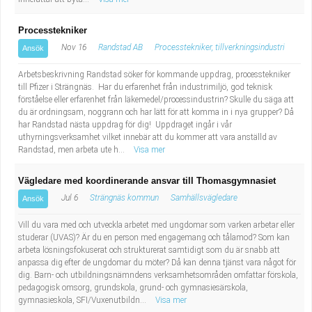
Processtekniker
Nov 16
Randstad AB
Processtekniker, tillverkningsindustri
Ansök
Arbetsbeskrivning Randstad söker för kommande uppdrag, processtekniker
till Pfizer i Strängnäs. Har du erfarenhet från industrimiljö, god teknisk
förståelse eller erfarenhet från läkemedel/processindustrin? Skulle du säga att
du är ordningsam, noggrann och har lätt för att komma in i nya grupper? Då
har Randstad nästa uppdrag för dig! Uppdraget ingår i vår
uthyrningsverksamhet vilket innebär att du kommer att vara anställd av
Randstad, men arbeta ute h...
Visa mer
Vägledare med koordinerande ansvar till Thomasgymnasiet
Jul 6
Strängnäs kommun
Samhällsvägledare
Ansök
Vill du vara med och utveckla arbetet med ungdomar som varken arbetar eller
studerar (UVAS)? Är du en person med engagemang och tålamod? Som kan
arbeta lösningsfokuserat och strukturerat samtidigt som du är snabb att
anpassa dig efter de ungdomar du möter? Då kan denna tjänst vara något för
dig. Barn- och utbildningsnämndens verksamhetsområden omfattar förskola,
pedagogisk omsorg, grundskola, grund- och gymnasiesärskola,
gymnasieskola, SFI/Vuxenutbildn...
Visa mer