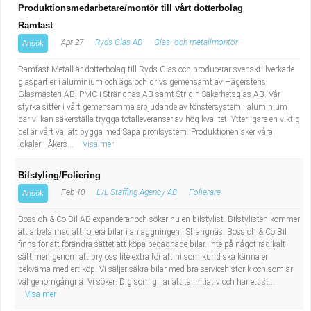
Produktionsmedarbetare/montör till vårt dotterbolag
Ramfast
Apr 27
Ryds Glas AB
Glas- och metallmontör
Ansök
Ramfast Metall är dotterbolag till Ryds Glas och producerar svensktillverkade
glaspartier i aluminium och ägs och drivs gemensamt av Hägerstens
Glasmästeri AB, PMC i Strängnäs AB samt Strigin Säkerhetsglas AB. Vår
styrka sitter i vårt gemensamma erbjudande av fönstersystem i aluminium
där vi kan säkerställa trygga totalleveranser av hög kvalitet. Ytterligare en viktig
del är vårt val att bygga med Sapa profilsystem. Produktionen sker våra i
lokaler i Åkers...
Visa mer
Bilstyling/Foliering
Feb 10
LvL Staffing Agency AB
Folierare
Ansök
Bossloh & Co Bil AB expanderar och söker nu en bilstylist. Bilstylisten kommer
att arbeta med att foliera bilar i anläggningen i Strängnäs. Bossloh & Co Bil
finns för att förändra sättet att köpa begagnade bilar. Inte på något radikalt
sätt men genom att bry oss lite extra för att ni som kund ska känna er
bekväma med ert köp. Vi säljer säkra bilar med bra servicehistorik och som är
väl genomgångna. Vi söker: Dig som gillar att ta initiativ och har ett st...
Visa mer