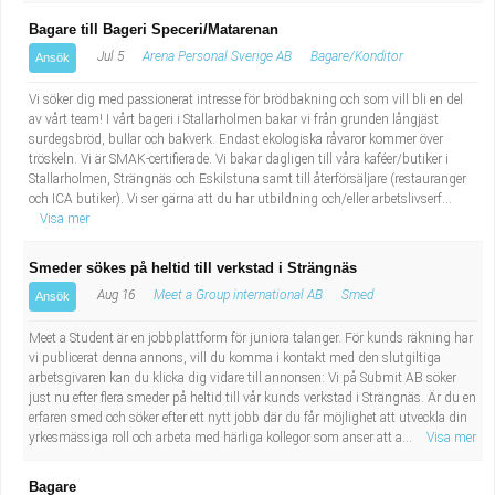
Bagare till Bageri Speceri/Matarenan
Jul 5
Arena Personal Sverige AB
Bagare/Konditor
Ansök
Vi söker dig med passionerat intresse för brödbakning och som vill bli en del
av vårt team! I vårt bageri i Stallarholmen bakar vi från grunden långjäst
surdegsbröd, bullar och bakverk. Endast ekologiska råvaror kommer över
tröskeln. Vi är SMAK-certifierade. Vi bakar dagligen till våra kaféer/butiker i
Stallarholmen, Strängnäs och Eskilstuna samt till återförsäljare (restauranger
och ICA butiker). Vi ser gärna att du har utbildning och/eller arbetslivserf...
Visa mer
Smeder sökes på heltid till verkstad i Strängnäs
Aug 16
Meet a Group international AB
Smed
Ansök
Meet a Student är en jobbplattform för juniora talanger. För kunds räkning har
vi publicerat denna annons, vill du komma i kontakt med den slutgiltiga
arbetsgivaren kan du klicka dig vidare till annonsen: Vi på Submit AB söker
just nu efter flera smeder på heltid till vår kunds verkstad i Strängnäs. Är du en
erfaren smed och söker efter ett nytt jobb där du får möjlighet att utveckla din
yrkesmässiga roll och arbeta med härliga kollegor som anser att a...
Visa mer
Bagare