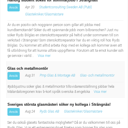
Händig student sökes för sommarjobb i Strängnäs!
Apr 20
Studentconsulting Sweden AB (Publ)
Ansök
Glastekniker/Glasmästare
Är du en positiv och noggrann person som gillar att jobba med
kundbemötande? Söker du ett spännande jobb inom bilbranschen? Just nu
söker Ryds Bilglas en stenskottsreparatör på heltid under sommaren till sin
verkstad i Strängnäs! Som stenskottsreparatör har du en viktig roll hos Ryds
Bilglas. Du kommer att alltid arbeta ihop med en kollega och kommer även att
få utbildning för att kunna utföra uppgifterna. Förutom att ta emot kunder och
ge service i värld...
Visa mer
Glas och metallmontör
Aug 31
Pmp Glas & Montage AB
Glas- och metallmontör
Ansök
#jobbjustnu söker glas & metallmontör tillsvidareanställning jobbar hela
Mälardalsregionen krav b-kort språk svenska & engelska
Visa mer
Sveriges största glasmästeri söker ny kollega i Strängnäs!
Aug 24
Ryds Glas AB
Glastekniker/Glasmästare
Ansök
Ser du också glasets fantastiska möjligheter? Då är du välkommen till oss på
Ryds Glas. Vi är ett entreprenörsdrivet företag som brinner för glas som