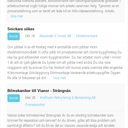
klassiska svenska bakverk, konditorivaror och säsongsanpassade godsaker. I
arbetsschemat ingår tidiga mornar och arbete varannan helg. Tjänsten är en
provanställning som är tänkt att leda till en tillsvidareanställning. Arbets...
Visa mer
Snickare sökes
Okt 18
Alexander K Invest AB
Möbelsnickare
Ansök
Om jobbet Vi är ett företag med 4 anställda som jobbar inom
stockholmsområdet Vi utför jobb till privatpersoner och större byggföretag Du
ska ha god erfarenhet inom byggbranchen. Du har arbetat inom yrket i minst
1 år och är självgående Du tycker om att jobba med andra Du ska vara
noggrann och ta ansvar Du har körkort och kunna prata svenska eller engelska
Köksmontage Golvläggning Dörrmontage Varierande arbetsuppgifter Öppen
för alla Vi fokuserar på din ...
Visa mer
Bilmekaniker till Vianor - Strängnäs
Mar 28
Kraftsam Rekrytering & Bemanning AB
Ansök
Finmekaniker
Vianor söker bilmekaniker Strängnäs Är du en skicklig bilmekaniker som
brinner för reparation och service? Är du driven, gillar att lösa problem och
samtidigt effektiv? Vill du bli en del av Vianors växande kedja och landets