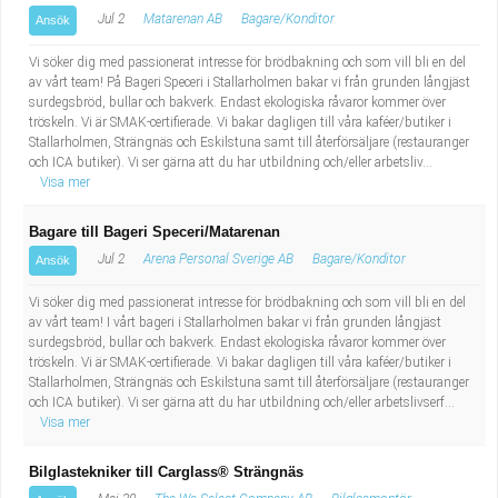
Jul 2
Matarenan AB
Bagare/Konditor
Ansök
Vi söker dig med passionerat intresse för brödbakning och som vill bli en del
av vårt team! På Bageri Speceri i Stallarholmen bakar vi från grunden långjäst
surdegsbröd, bullar och bakverk. Endast ekologiska råvaror kommer över
tröskeln. Vi är SMAK-certifierade. Vi bakar dagligen till våra kaféer/butiker i
Stallarholmen, Strängnäs och Eskilstuna samt till återförsäljare (restauranger
och ICA butiker). Vi ser gärna att du har utbildning och/eller arbetsliv...
Visa mer
Bagare till Bageri Speceri/Matarenan
Jul 2
Arena Personal Sverige AB
Bagare/Konditor
Ansök
Vi söker dig med passionerat intresse för brödbakning och som vill bli en del
av vårt team! I vårt bageri i Stallarholmen bakar vi från grunden långjäst
surdegsbröd, bullar och bakverk. Endast ekologiska råvaror kommer över
tröskeln. Vi är SMAK-certifierade. Vi bakar dagligen till våra kaféer/butiker i
Stallarholmen, Strängnäs och Eskilstuna samt till återförsäljare (restauranger
och ICA butiker). Vi ser gärna att du har utbildning och/eller arbetslivserf...
Visa mer
Bilglastekniker till Carglass® Strängnäs