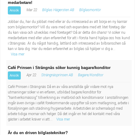
medarbetare!
Mar 22
Bilglas Hägersten AB
Bilglasmontör
Ansök
Jobbar du, har du jobbat med eller är du intresserad av att börja en ny karriär
som bilglasmontör? Vill du vara med och expandera med ett litet företag där
du kan växa och utvecklas med företaget? Då är detta din chans! Vi söker nu
medarbetare med eller utan erfarenhet för att i första hand hjälpa oss hos kund
i Strängnäs. Är du något händig, lättlärd och intresserad av bilbranschen så
kan vi lära dig. Har du redan erfarenhet av bilglas så hjälper vi dig a...
Visa mer
Café Prinsen i Strängnäs söker kunnig bagare/konditor
Apr 22
Strängnäsprinsen AB
Bagare/Konditor
Ansök
Café Prinsen i Strängnäs Då en av våra anställda går vidare mot nya
utmaningar söker vi en erfaren, utbildad bagare/konditor för
"hantverksmässig" tillverkning av matbröd och konditorivaror. I anställningen
ingår även övriga i cafét förekommande uppgifter så som matlagning, arbete i
försäljningen och städning/hygienarbete. Arbetstiden är schemalagd med
arbete tidiga mornar och helger. Då det ingår en hel del kontakt med våra
gäster i arbetet kräver vi att...
Visa mer
Är du en driven bilglastekniker?