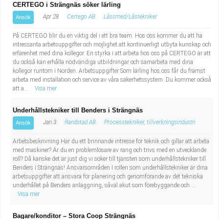
CERTEGO i Strängnäs söker lärling
Apr 28
Certego AB
Låssmed/Låstekniker
Ansök
På CERTEGO blir du en viktig del i ett bra team. Hos oss kommer du att ha
intressanta arbetsuppgifter och möjlighet att kontinuerligt utbyta kunskap och
erfarenhet med dina kollegor. En styrka i att arbeta hos oss på CERTEGO är att
du också kan erhålla nödvändiga utbildningar och samarbeta med dina
kollegor runtom i Norden. Arbetsuppgifter Som lärling hos oss får du främst
arbeta med installation och service av våra säkerhetssystem. Du kommer också
att a...
Visa mer
Underhållstekniker till Benders i Strängnäs
Jan 3
Randstad AB
Processtekniker, tillverkningsindustri
Ansök
Arbetsbeskrivning Har du ett brinnande intresse för teknik och gillar att arbeta
med maskiner? Är du en problemlösare av rang och trivs med en utvecklande
roll? Då kanske det är just dig vi söker till tjänsten som underhållstekniker till
Benders i Strängnäs! Ansvarsområden I rollen som underhållstekniker är dina
arbetsuppgifter att ansvara för planering och genomförande av det tekniska
underhållet på Benders anläggning, såväl akut som förebyggande och ...
Visa mer
Bagare/konditor – Stora Coop Strängnäs