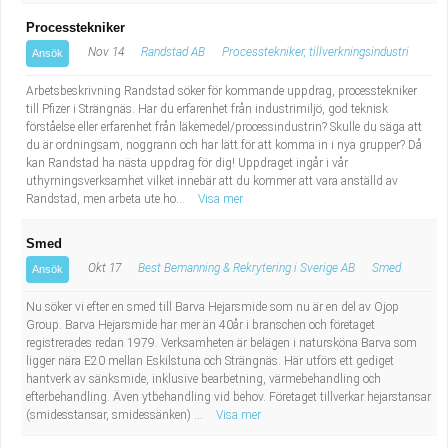
Processtekniker
Nov 14
Randstad AB
Processtekniker, tillverkningsindustri
Ansök
Arbetsbeskrivning Randstad söker för kommande uppdrag, processtekniker
till Pfizer i Strängnäs. Har du erfarenhet från industrimiljö, god teknisk
förståelse eller erfarenhet från läkemedel/processindustrin? Skulle du säga att
du är ordningsam, noggrann och har lätt för att komma in i nya grupper? Då
kan Randstad ha nästa uppdrag för dig! Uppdraget ingår i vår
uthyrningsverksamhet vilket innebär att du kommer att vara anställd av
Randstad, men arbeta ute ho...
Visa mer
Smed
Okt 17
Best Bemanning & Rekrytering i Sverige AB
Smed
Ansök
Nu söker vi efter en smed till Barva Hejarsmide som nu är en del av Ojop
Group. Barva Hejarsmide har mer än 40år i branschen och företaget
registrerades redan 1979. Verksamheten är belägen i natursköna Barva som
ligger nära E20 mellan Eskilstuna och Strängnäs. Här utförs ett gediget
hantverk av sänksmide, inklusive bearbetning, värmebehandling och
efterbehandling. Även ytbehandling vid behov. Företaget tillverkar hejarstansar
(smidesstansar, smidessänken) ...
Visa mer