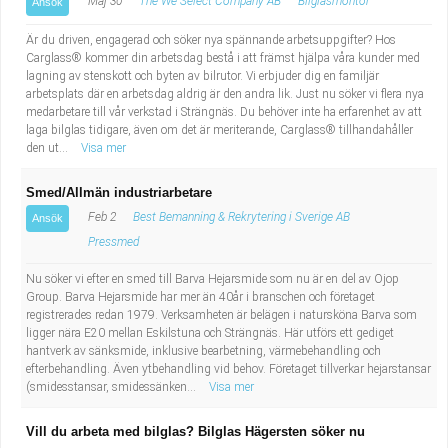
Maj 30
The We Select Company AB
Bilglasmontör
Ansök
Är du driven, engagerad och söker nya spännande arbetsuppgifter? Hos
Carglass® kommer din arbetsdag bestå i att främst hjälpa våra kunder med
lagning av stenskott och byten av bilrutor. Vi erbjuder dig en familjär
arbetsplats där en arbetsdag aldrig är den andra lik. Just nu söker vi flera nya
medarbetare till vår verkstad i Strängnäs. Du behöver inte ha erfarenhet av att
laga bilglas tidigare, även om det är meriterande, Carglass® tillhandahåller
den ut...
Visa mer
Smed/Allmän industriarbetare
Feb 2
Best Bemanning & Rekrytering i Sverige AB
Ansök
Pressmed
Nu söker vi efter en smed till Barva Hejarsmide som nu är en del av Ojop
Group. Barva Hejarsmide har mer än 40år i branschen och företaget
registrerades redan 1979. Verksamheten är belägen i natursköna Barva som
ligger nära E20 mellan Eskilstuna och Strängnäs. Här utförs ett gediget
hantverk av sänksmide, inklusive bearbetning, värmebehandling och
efterbehandling. Även ytbehandling vid behov. Företaget tillverkar hejarstansar
(smidesstansar, smidessänken...
Visa mer
Vill du arbeta med bilglas? Bilglas Hägersten söker nu