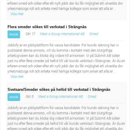
erfaren smed och söker efter ett nytt jobb där du får möjlighet att utveckla din
yrkesmässiga roll och arbeta med härliga kollegor som anser att alla är ...
Visa mer
Flera smeder sökes till verkstad i Strängnäs
Okt 17
Meet a Group international AB
Smed
Ansök
Jobbify är en jobbplattform för vassa kandidater. För kunds räkning har vi
publicerat denna annons, vill du komma i kontakt med den slutgiltiga
arbetsgivaren kan du klicka dig vidare till annonsen: Vi på Submit AB söker
just nu efter flera smeder på heltid till vår kunds verkstad i Strängnäs. Är du en
erfaren smed och söker efter ett nytt jobb där du får möjlighet att utveckla din
yrkesmässiga roll och arbeta med härliga kollegor som anser att alla är ...
Visa mer
Svetsare/Smeder sökes på heltid till verkstad i Strängnäs
Okt 5
Meet a Group international AB
Smed
Ansök
Jobbify är en jobbplattform för vassa kandidater. För kunds räkning har vi
publicerat denna annons, vill du komma i kontakt med den slutgiltiga
arbetsgivaren kan du klicka dig vidare till annonsen: Vi på Submit AB söker
just nu efter flera smeder på heltid till vår kunds verkstad i Strängnäs. Är du en
erfaren smed och söker efter ett nytt jobb där du får möjlighet att utveckla din