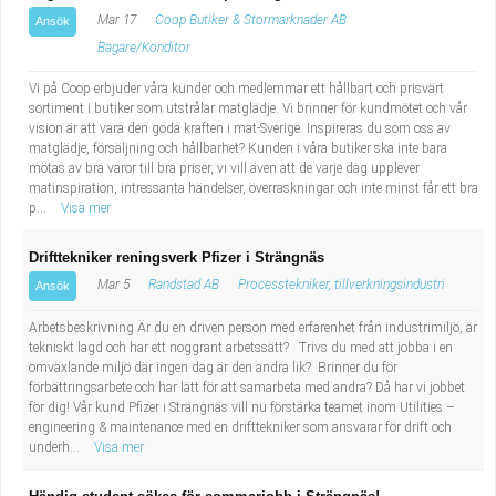
Mar 17
Coop Butiker & Stormarknader AB
Ansök
Bagare/Konditor
Vi på Coop erbjuder våra kunder och medlemmar ett hållbart och prisvärt
sortiment i butiker som utstrålar matglädje. Vi brinner för kundmötet och vår
vision är att vara den goda kraften i mat-Sverige. Inspireras du som oss av
matglädje, försäljning och hållbarhet? Kunden i våra butiker ska inte bara
mötas av bra varor till bra priser, vi vill även att de varje dag upplever
matinspiration, intressanta händelser, överraskningar och inte minst får ett bra
p...
Visa mer
Drifttekniker reningsverk Pfizer i Strängnäs
Mar 5
Randstad AB
Processtekniker, tillverkningsindustri
Ansök
Arbetsbeskrivning Är du en driven person med erfarenhet från industrimiljö, är
tekniskt lagd och har ett noggrant arbetssätt? Trivs du med att jobba i en
omväxlande miljö där ingen dag är den andra lik? Brinner du för
förbättringsarbete och har lätt för att samarbeta med andra? Då har vi jobbet
för dig! Vår kund Pfizer i Strängnäs vill nu förstärka teamet inom Utilities –
engineering & maintenance med en drifttekniker som ansvarar för drift och
underh...
Visa mer