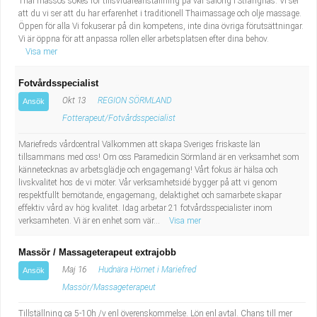
Thai massös sökes för tillsvidareanställning på vår salong i Strängnäs. Vi ser
att du vi ser att du har erfarenhet i traditionell Thaimassage och olje massage.
Öppen för alla Vi fokuserar på din kompetens, inte dina övriga förutsättningar.
Vi är öppna för att anpassa rollen eller arbetsplatsen efter dina behov.
Visa mer
Fotvårdsspecialist
Okt 13
REGION SÖRMLAND
Ansök
Fotterapeut/Fotvårdsspecialist
Mariefreds vårdcentral Välkommen att skapa Sveriges friskaste län
tillsammans med oss! Om oss Paramedicin Sörmland är en verksamhet som
kännetecknas av arbetsglädje och engagemang! Vårt fokus är hälsa och
livskvalitet hos de vi möter. Vår verksamhetsidé bygger på att vi genom
respektfullt bemötande, engagemang, delaktighet och samarbete skapar
effektiv vård av hög kvalitet. Idag arbetar 21 fotvårdsspecialister inom
verksamheten. Vi är en enhet som vär...
Visa mer
Massör / Massageterapeut extrajobb
Maj 16
Hudnära Hörnet i Mariefred
Ansök
Massör/Massageterapeut
Tillställning ca 5-10h /v enl överenskommelse. Lön enl avtal. Chans till mer