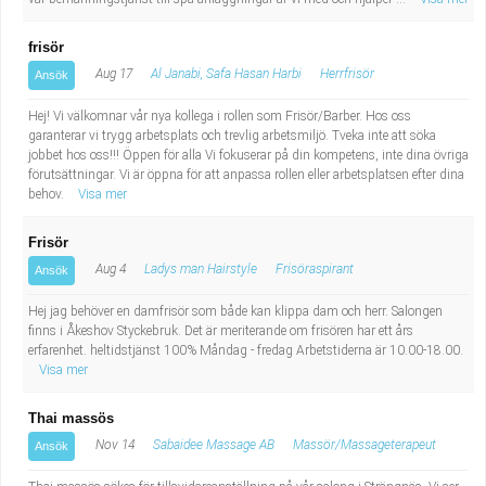
frisör
Aug 17
Al Janabi, Safa Hasan Harbi
Herrfrisör
Ansök
Hej! Vi välkomnar vår nya kollega i rollen som Frisör/Barber. Hos oss
garanterar vi trygg arbetsplats och trevlig arbetsmiljö. Tveka inte att söka
jobbet hos oss!!! Öppen för alla Vi fokuserar på din kompetens, inte dina övriga
förutsättningar. Vi är öppna för att anpassa rollen eller arbetsplatsen efter dina
behov.
Visa mer
Frisör
Aug 4
Ladys man Hairstyle
Frisöraspirant
Ansök
Hej jag behöver en damfrisör som både kan klippa dam och herr. Salongen
finns i Åkeshov Styckebruk. Det är meriterande om frisören har ett års
erfarenhet. heltidstjänst 100% Måndag - fredag Arbetstiderna är 10.00-18.00.
Visa mer
Thai massös
Nov 14
Sabaidee Massage AB
Massör/Massageterapeut
Ansök