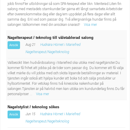
jobb finnsFler utbildningar så som SPA-terapeut eller likn. Meriterad.Liten fin
salong med mestadels stamkunder.Ser gärna ett långt samarbete.Arbetstider
efter överenskommelse dag eller dag/em uppdelat på flera dagar eller allt
samma dag. Enl.vad som passar dig. Två allergivänliga hundar finns på
salongen.Välkommen med din ansökan snarast!
Visa mer
Nagelterapeut / teknolog till väletablerad salong
Aug 21
Hudnära Hörnet i Mariefred
Ansök
Nagelterapeut/Nagelteknolog
Välbesökt liten hudvårdssalong i Mariefred ska utöka med nageltjänster.Du
kommer få frihet att jobba på de tider som passar dig. Du kommer att få välja
vilket märke du vill jobba med och sköta löpande beställningar av material. I
tjänsten ingår också att hjälpa kunder att boka tid och sälja produkter ur
hyllsortimentet. För vetskap finns två kinesiska nakenhundar på
salongen.Tjänsten är på halvtid men kan utöka om kundunderlag finns.Du får
personalpriser ...
Visa mer
Nagelstylist / teknolog sökes
Jun 15
Hudnära Hörnet i Mariefred
Ansök
Nagelterapeut/Nagelteknolog