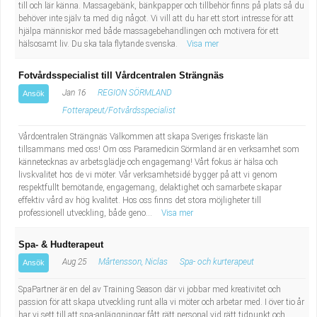
Fastighetsskötare
till och lär känna. Massagebänk, bänkpapper och tillbehör finns på plats så du
Socialt arbete
behöver inte själv ta med dig något. Vi vill att du har ett stort intresse för att
hjälpa människor med både massagebehandlingen och motivera för ett
Informatör/Kommunikatör
Säkerhetsarbete
hälsosamt liv. Du ska tala flytande svenska.
Visa mer
Brevbärare
Fotvårdsspecialist till Vårdcentralen Strängnäs
Tekniskt arbete
Jan 16
REGION SÖRMLAND
Ansök
Sjuksköterska, grundutbildad
Transport
Fotterapeut/Fotvårdsspecialist
Vårdcentralen Strängnäs Välkommen att skapa Sveriges friskaste län
Kock, storhushåll
tillsammans med oss! Om oss Paramedicin Sörmland är en verksamhet som
kännetecknas av arbetsglädje och engagemang! Vårt fokus är hälsa och
livskvalitet hos de vi möter. Vår verksamhetsidé bygger på att vi genom
Undersköterska, vård- o specialavd. o mottagning
respektfullt bemötande, engagemang, delaktighet och samarbete skapar
effektiv vård av hög kvalitet. Hos oss finns det stora möjligheter till
professionell utveckling, både geno...
Bibliotekarie
Visa mer
Spa- & Hudterapeut
Administrativ assistent
Aug 25
Mårtensson, Niclas
Spa- och kurterapeut
Ansök
Lärare i gymnasiet
SpaPartner är en del av Training Season där vi jobbar med kreativitet och
passion för att skapa utveckling runt alla vi möter och arbetar med. I över tio år
har vi sett till att spa-anläggningar fått rätt personal vid rätt tidpunkt och