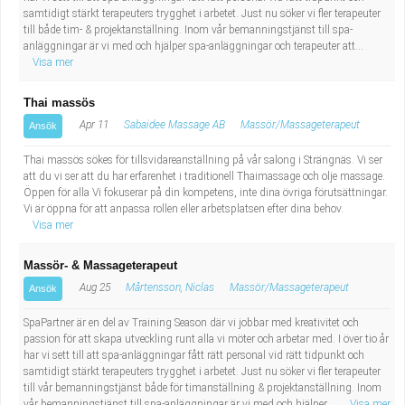
samtidigt stärkt terapeuters trygghet i arbetet. Just nu söker vi fler terapeuter
till både tim- & projektanställning. Inom vår bemanningstjänst till spa-
anläggningar är vi med och hjälper spa-anläggningar och terapeuter att...
Visa mer
Thai massös
Apr 11
Sabaidee Massage AB
Massör/Massageterapeut
Ansök
Thai massös sökes för tillsvidareanställning på vår salong i Strängnäs. Vi ser
att du vi ser att du har erfarenhet i traditionell Thaimassage och olje massage.
Öppen för alla Vi fokuserar på din kompetens, inte dina övriga förutsättningar.
Vi är öppna för att anpassa rollen eller arbetsplatsen efter dina behov.
Visa mer
Massör- & Massageterapeut
Aug 25
Mårtensson, Niclas
Massör/Massageterapeut
Ansök
SpaPartner är en del av Training Season där vi jobbar med kreativitet och
passion för att skapa utveckling runt alla vi möter och arbetar med. I över tio år
har vi sett till att spa-anläggningar fått rätt personal vid rätt tidpunkt och
samtidigt stärkt terapeuters trygghet i arbetet. Just nu söker vi fler terapeuter
till vår bemanningstjänst både för timanställning & projektanställning. Inom
vår bemanningstjänst till spa-anläggningar är vi med och hjälper ...
Visa mer