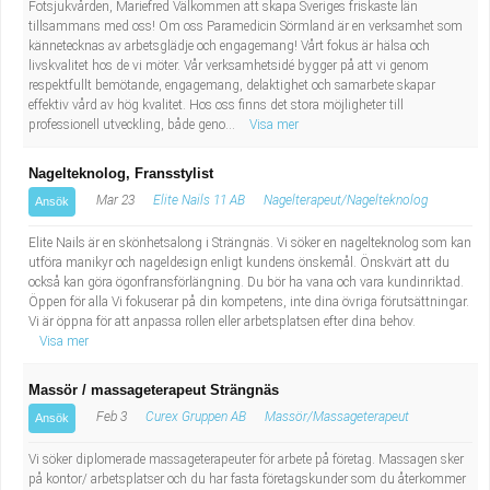
Fotsjukvården, Mariefred Välkommen att skapa Sveriges friskaste län
Industriell tillverkning
Behandlingsassistent/Socialpedagog
tillsammans med oss! Om oss Paramedicin Sörmland är en verksamhet som
kännetecknas av arbetsglädje och engagemang! Vårt fokus är hälsa och
livskvalitet hos de vi möter. Vår verksamhetsidé bygger på att vi genom
Installation, drift, underhåll
Tandsköterska
respektfullt bemötande, engagemang, delaktighet och samarbete skapar
effektiv vård av hög kvalitet. Hos oss finns det stora möjligheter till
professionell utveckling, både geno...
Kropps- och skönhetsvård
Budbilsförare
Visa mer
Nagelteknolog, Fransstylist
Kultur, media, design
Tidningsbud/Tidningsdistributör
Mar 23
Elite Nails 11 AB
Nagelterapeut/Nagelteknolog
Ansök
Militärt arbete
Lärare i fritidshem/Fritidspedagog
Elite Nails är en skönhetsalong i Strängnäs. Vi söker en nagelteknolog som kan
utföra manikyr och nageldesign enligt kundens önskemål. Önskvärt att du
också kan göra ögonfransförlängning. Du bör ha vana och vara kundinriktad.
Naturbruk
Taxiförare/Taxichaufför
Öppen för alla Vi fokuserar på din kompetens, inte dina övriga förutsättningar.
Vi är öppna för att anpassa rollen eller arbetsplatsen efter dina behov.
Naturvetenskapligt arbete
Läkarsekreterare/Vårdadmin/Medicinsk
Visa mer
Massör / massageterapeut Strängnäs
sekreterare
Pedagogiskt arbete
Feb 3
Curex Gruppen AB
Massör/Massageterapeut
Ansök
Lastbilsförare m.fl.
Sanering och renhållning
Vi söker diplomerade massageterapeuter för arbete på företag. Massagen sker
på kontor/ arbetsplatser och du har fasta företagskunder som du återkommer