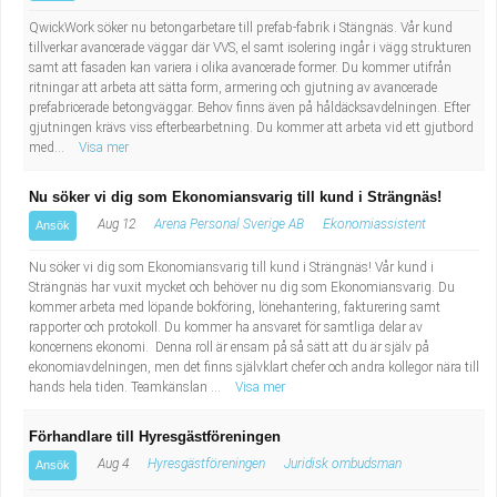
QwickWork söker nu betongarbetare till prefab-fabrik i Stängnäs. Vår kund
tillverkar avancerade väggar där VVS, el samt isolering ingår i vägg strukturen
samt att fasaden kan variera i olika avancerade former. Du kommer utifrån
ritningar att arbeta att sätta form, armering och gjutning av avancerade
prefabricerade betongväggar. Behov finns även på håldäcksavdelningen. Efter
gjutningen krävs viss efterbearbetning. Du kommer att arbeta vid ett gjutbord
med...
Visa mer
Nu söker vi dig som Ekonomiansvarig till kund i Strängnäs!
Aug 12
Arena Personal Sverige AB
Ekonomiassistent
Ansök
Nu söker vi dig som Ekonomiansvarig till kund i Strängnäs! Vår kund i
Strängnäs har vuxit mycket och behöver nu dig som Ekonomiansvarig. Du
kommer arbeta med löpande bokföring, lönehantering, fakturering samt
rapporter och protokoll. Du kommer ha ansvaret för samtliga delar av
koncernens ekonomi. Denna roll är ensam på så sätt att du är själv på
ekonomiavdelningen, men det finns självklart chefer och andra kollegor nära till
hands hela tiden. Teamkänslan ...
Visa mer
Förhandlare till Hyresgästföreningen
Aug 4
Hyresgästföreningen
Juridisk ombudsman
Ansök