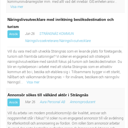
kommuninvånarregister mm. med allt vad det innebär. GIS enheten ansv...
Fastighetsskötare
Socialt arbete
Visa mer
Informatör/Kommunikatör
Säkerhetsarbete
Näringslivsutvecklare med inriktning besöksdestination och
turism
Brevbärare
Tekniskt arbete
Jun 26
STRÄNGNÄS KOMMUN
Ansök
Näringslivssekreterare/Näringslivsutvecklare
Sjuksköterska, grundutbildad
Transport
Vill du vara med och utveckla Strängnäs som en levande plats för företagande,
turism och framtida satsningar? Vi söker en engagerad och strategisk
Kock, storhushåll
näringslivsutvecklare med särskilt fokus på turism och besöksdestination. Du
blir en nyckelperson i arbetet med att stärka Strängnäs som en attraktiv
kommun att bo i, besöka och etablera sig i. Tillsammans bygger vi ett starkt,
Undersköterska, vård- o specialavd. o mottagning
hållbart och välkomnande Strängnäs – för invånare, besökare och näringsliv.
Näringsl...
Visa mer
Bibliotekarie
Annonsör sökes till välkänd aktör i Strängnäs
Administrativ assistent
Mar 26
Aura Personal AB
Annonsproducent
Ansök
Vill du arbeta i en modern produktionsmiljö där kvalitet, ansvar och
Lärare i gymnasiet
noggrannhet står i fokus? Vi söker nu en engagerad annonsör till vår avdelning
för efterkontroll och annonsering av fordon. Om rollen Som annonsör arbetar