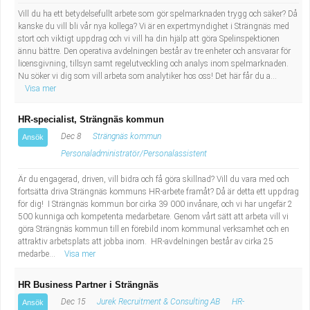
Vill du ha ett betydelsefullt arbete som gör spelmarknaden trygg och säker? Då
kanske du vill bli vår nya kollega? Vi är en expertmyndighet i Strängnäs med
stort och viktigt uppdrag och vi vill ha din hjälp att göra Spelinspektionen
ännu bättre. Den operativa avdelningen består av tre enheter och ansvarar för
licensgivning, tillsyn samt regelutveckling och analys inom spelmarknaden.
Nu söker vi dig som vill arbeta som analytiker hos oss! Det här får du a...
Visa mer
HR-specialist, Strängnäs kommun
Dec 8
Strängnäs kommun
Ansök
Personaladministratör/Personalassistent
Är du engagerad, driven, vill bidra och få göra skillnad? Vill du vara med och
fortsätta driva Strängnäs kommuns HR-arbete framåt? Då är detta ett uppdrag
för dig! I Strängnäs kommun bor cirka 39 000 invånare, och vi har ungefär 2
500 kunniga och kompetenta medarbetare. Genom vårt sätt att arbeta vill vi
göra Strängnäs kommun till en förebild inom kommunal verksamhet och en
attraktiv arbetsplats att jobba inom. HR-avdelningen består av cirka 25
medarbe...
Visa mer
HR Business Partner i Strängnäs
Dec 15
Jurek Recruitment & Consulting AB
HR-
Ansök