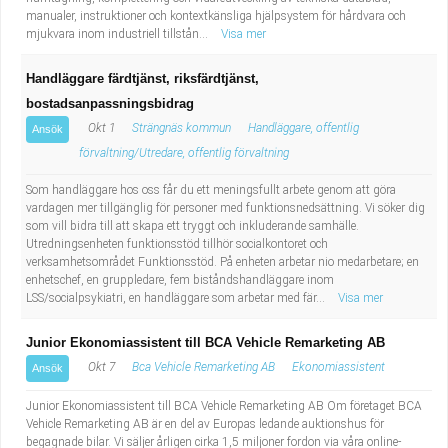
manualer, instruktioner och kontextkänsliga hjälpsystem för hårdvara och
mjukvara inom industriell tillstån...
Visa mer
Handläggare färdtjänst, riksfärdtjänst,
bostadsanpassningsbidrag
Okt 1
Strängnäs kommun
Handläggare, offentlig
Ansök
förvaltning/Utredare, offentlig förvaltning
Som handläggare hos oss får du ett meningsfullt arbete genom att göra
vardagen mer tillgänglig för personer med funktionsnedsättning. Vi söker dig
som vill bidra till att skapa ett tryggt och inkluderande samhälle.
Utredningsenheten funktionsstöd tillhör socialkontoret och
verksamhetsområdet Funktionsstöd. På enheten arbetar nio medarbetare; en
enhetschef, en gruppledare, fem biståndshandläggare inom
LSS/socialpsykiatri, en handläggare som arbetar med fär...
Visa mer
Junior Ekonomiassistent till BCA Vehicle Remarketing AB
Okt 7
Bca Vehicle Remarketing AB
Ekonomiassistent
Ansök
Junior Ekonomiassistent till BCA Vehicle Remarketing AB Om företaget BCA
Vehicle Remarketing AB är en del av Europas ledande auktionshus för
begagnade bilar. Vi säljer årligen cirka 1,5 miljoner fordon via våra online-