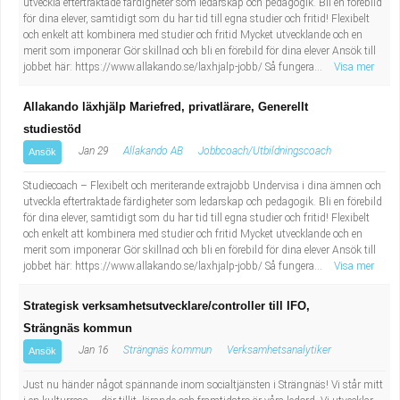
utveckla eftertraktade färdigheter som ledarskap och pedagogik. Bli en förebild
för dina elever, samtidigt som du har tid till egna studier och fritid! Flexibelt
och enkelt att kombinera med studier och fritid Mycket utvecklande och en
merit som imponerar Gör skillnad och bli en förebild för dina elever Ansök till
jobbet här: https://www.allakando.se/laxhjalp-jobb/ Så fungera...
Visa mer
Allakando läxhjälp Mariefred, privatlärare, Generellt
studiestöd
Jan 29
Allakando AB
Jobbcoach/Utbildningscoach
Ansök
Studiecoach – Flexibelt och meriterande extrajobb Undervisa i dina ämnen och
utveckla eftertraktade färdigheter som ledarskap och pedagogik. Bli en förebild
för dina elever, samtidigt som du har tid till egna studier och fritid! Flexibelt
och enkelt att kombinera med studier och fritid Mycket utvecklande och en
merit som imponerar Gör skillnad och bli en förebild för dina elever Ansök till
jobbet här: https://www.allakando.se/laxhjalp-jobb/ Så fungera...
Visa mer
Strategisk verksamhetsutvecklare/controller till IFO,
Strängnäs kommun
Jan 16
Strängnäs kommun
Verksamhetsanalytiker
Ansök
Just nu händer något spännande inom socialtjänsten i Strängnäs! Vi står mitt