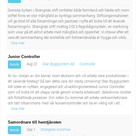
Svenska kyrkan i Strängnäs stift omfattar både Sörmland och Närke och inom
stiftet finns en stor mångfald av kyrkliga sammanhang. Stiftsorganisationen
vill ge stöd till alla församlingar och pastorat i syfte att bidra till ett levande
församlingsliv. Strängnäs stift mottog 2023 Regnbågsnyckeln, en märkning
som visar på ett aktivt arbete med mångfald och öppenhet. Vi strävar efter att
vara ett sammanhang där anställda och förtroendevalda är trygga och inklu...
Visa mer
Junior Controller
Aug 22
Skar Byggsystem AB
Controller
Ansök
Är du i början av din karriär inom ekonomi och vill arbeta nära produktionen i
ett växande företag? Då kan detta vara din nästa utmaning! Skar Byggsystem
AB söker en nyfiken, engagerad och utvecklingsorienterad Junior Controller
som vill bidra till att skapa värde genom smarta arbetssätt, datadrivna insikter
och förbättrade processer. Om rollen Du kommer att arbeta verksamhetsnära
och tätt tillsammans med vår koncerncontroller och ha en viktig roll i att...
Visa mer
Samordnare till hemtjänsten
Sep 1
Strängnäs kommun
Ansök