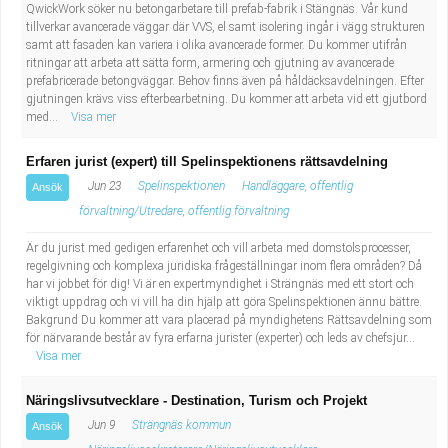
QwickWork söker nu betongarbetare till prefab-fabrik i Stängnäs. Vår kund
tillverkar avancerade väggar där VVS, el samt isolering ingår i vägg strukturen
samt att fasaden kan variera i olika avancerade former. Du kommer utifrån
ritningar att arbeta att sätta form, armering och gjutning av avancerade
prefabricerade betongväggar. Behov finns även på håldäcksavdelningen. Efter
gjutningen krävs viss efterbearbetning. Du kommer att arbeta vid ett gjutbord
med...
Visa mer
Erfaren jurist (expert) till Spelinspektionens rättsavdelning
Jun 23
Spelinspektionen
Handläggare, offentlig
Ansök
förvaltning/Utredare, offentlig förvaltning
Är du jurist med gedigen erfarenhet och vill arbeta med domstolsprocesser,
regelgivning och komplexa juridiska frågeställningar inom flera områden? Då
har vi jobbet för dig! Vi är en expertmyndighet i Strängnäs med ett stort och
viktigt uppdrag och vi vill ha din hjälp att göra Spelinspektionen ännu bättre.
Bakgrund Du kommer att vara placerad på myndighetens Rättsavdelning som
för närvarande består av fyra erfarna jurister (experter) och leds av chefsjur...
Visa mer
Näringslivsutvecklare - Destination, Turism och Projekt
Jun 9
Strängnäs kommun
Ansök