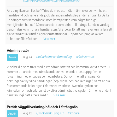
Kvalitetssamordnare/Kvalitetskoordinator
Är du nyfiken och flexibel? Trivs du med att möta människor och vill ha ett
händelserikt och varierande jobb där ingen arbetsdag är den andra lik? Då kan
uppdraget som samordnare inom hemtjänsten vara något för dig!
Hemtjänsten har ca 130 medarbetare som bidrar till många kunders vardag
genom den kommunala hemtjänsten. Vi arbetar för att man ska kunna leva ett
självständigt liv utifrån egna förutsättningar. Uppdragen präglas av att
tillhandahålla vård och...
Visa mer
Administratör
Aug 14
Stallarholmens församling
Administratör
Ansök
Vi söker dig som trivs med brett administrativt och kommunikativt arbete. Du
kommer att arbeta med utvecklande och varierande arbetsuppgifter i en
församling med engagerade medarbetare. Du kommer att ansvara för
bokningar av kyrkliga handlingar (dop, vigsel och begravningar) samt andra
förekommande bokningar. Erfarenhet av arbete i Svenska kyrkan och
kännedom om och erfarenhet av olika administrativa system är meriterande. I
tjänsten ingår att arbeta med f...
Visa mer
Prefab väggtillverkning/håldäck i Strängnäs
Aug 12
QwickWork Bygg AB
Inkodare
Ansök