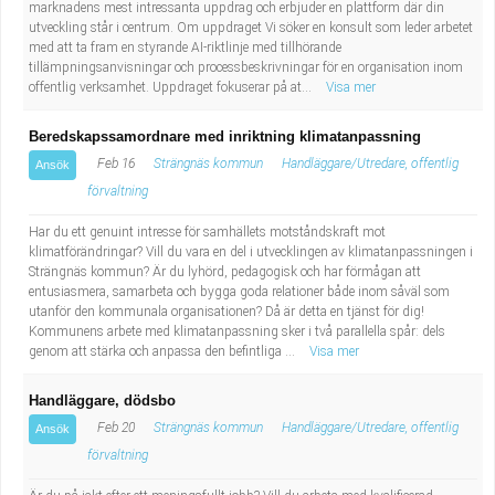
marknadens mest intressanta uppdrag och erbjuder en plattform där din
utveckling står i centrum. Om uppdraget Vi söker en konsult som leder arbetet
med att ta fram en styrande AI-riktlinje med tillhörande
tillämpningsanvisningar och processbeskrivningar för en organisation inom
offentlig verksamhet. Uppdraget fokuserar på at...
Visa mer
Beredskapssamordnare med inriktning klimatanpassning
Feb 16
Strängnäs kommun
Handläggare/Utredare, offentlig
Ansök
förvaltning
Har du ett genuint intresse för samhällets motståndskraft mot
klimatförändringar? Vill du vara en del i utvecklingen av klimatanpassningen i
Strängnäs kommun? Är du lyhörd, pedagogisk och har förmågan att
entusiasmera, samarbeta och bygga goda relationer både inom såväl som
utanför den kommunala organisationen? Då är detta en tjänst för dig!
Kommunens arbete med klimatanpassning sker i två parallella spår: dels
genom att stärka och anpassa den befintliga ...
Visa mer
Handläggare, dödsbo
Feb 20
Strängnäs kommun
Handläggare/Utredare, offentlig
Ansök
förvaltning