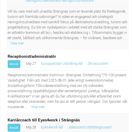
Näringslivssekreterare/Näringslivsutvecklare
Vill du vara med och utveckla Strängnäs som en levande plats för företagande,
turism och framtida satsningar? Vi söker en engagerad och strategisk
näringslivsutvecklare med särskilt fokus på destinationsutveckling, turism och
projektledning. Du blir en nyckelperson i arbetet med att stärka Strängnäs som
en attraktiv kommun att bo i, besöka och etablera sig i. Tillsammans bygger vi
ett starkt, hållbart och välkomnande Strängnäs – för invånare, besökare och ...
Visa mer
Receptionist/administratör
Maj 27
Europaskolan Utbildning AB
Skolassistent
Ansök
Receptionist/administratör Kommun: Strängnäs Omfattning:?75-100 procent
Varaktighet: Från och med 2025-08-01 (eller enligt överenskommelse)
Anställningsform Tillsvidareanställning med sex (6) månaders
provanställning Uppehållstjänst eller semestertjänst Lönetyp: Månadslön
Kvalifikationer? Vi ser gärna att du har utbildning och/eller erfarenhet inom
reception eller skolvärden, men för oss är rätt person viktigast. Om tjänsten Vår
nuvarande ...
Visa mer
Karriärcoach till Eyes4work i Strängnäs
Maj 28
Eyes4work AB
Jobbcoach/Utbildningscoach
Ansök