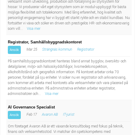
verksamt inom utveckling, produktion och försäljning av styrsystem för
hissar. Vi producerar vårt eget styrsystem som är modul-uppbyggt för bästa
möjliga flexibilitet och totalekonomi. Med lång erfarenhet, hög kvalitet och
personligt engagemang har vi byggt ett starkt rykte och en stabil kundbas. Nu
fortsätter vi växa och söker en driven och prestigelös HR- och ekonomiansvarig
som vill...
Visa mer
Registrator, Samhällsbyggnadskontoret
Mar 25
Strängnäs kommun
Registrator
Ansök
På samhällsbyggnadskontoret hanteras bland annat bygglov, översikts- och
detaljplaner, miljö- och hälsoskyddsfrågor, livsmedelsinspektion,
alkoholtillstånd och geografisk information. På kontoret arbetar cirka 70
personer, fördelat på sju enheter. Vi söker nu en registrator och arkivansvarig,
som kommer att arbeta med kontorets alla verksamheter och vara placerad på
administrativa enheten. På administrativa enheten arbetar registrator,
administratörer och...
Visa mer
AI Governance Specialist
Feb 17
Avaron AB
IT-jurist
Ansök
Om företaget Avaron AB är ett växande konsultbolag med fokus på teknik,
finans och verksamhetsstöd. Vi matchar din spetskompetens med