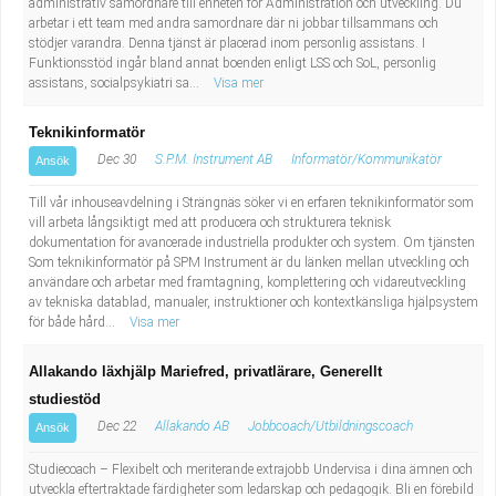
administrativ samordnare till enheten för Administration och utveckling. Du
arbetar i ett team med andra samordnare där ni jobbar tillsammans och
stödjer varandra. Denna tjänst är placerad inom personlig assistans. I
Funktionsstöd ingår bland annat boenden enligt LSS och SoL, personlig
assistans, socialpsykiatri sa...
Visa mer
Teknikinformatör
Dec 30
S.P.M. Instrument AB
Informatör/Kommunikatör
Ansök
Till vår inhouseavdelning i Strängnäs söker vi en erfaren teknikinformatör som
vill arbeta långsiktigt med att producera och strukturera teknisk
dokumentation för avancerade industriella produkter och system. Om tjänsten
Som teknikinformatör på SPM Instrument är du länken mellan utveckling och
användare och arbetar med framtagning, komplettering och vidareutveckling
av tekniska datablad, manualer, instruktioner och kontextkänsliga hjälpsystem
för både hård...
Visa mer
Allakando läxhjälp Mariefred, privatlärare, Generellt
studiestöd
Dec 22
Allakando AB
Jobbcoach/Utbildningscoach
Ansök
Studiecoach – Flexibelt och meriterande extrajobb Undervisa i dina ämnen och
utveckla eftertraktade färdigheter som ledarskap och pedagogik. Bli en förebild