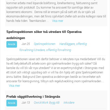
kommer arbeta med löpande bokföring, lönehantering, fakturering samt
rapporter och protokoll. Du kommer ha ansvaret för samtliga delar av
koncernens ekonomi. Denna roll är ensam på så sätt att du är själv på
ekonomiavdelningen, men det finns självklart chefer och andra kollegor nära till
hands hela tiden. Teamkänslan ...
Visa mer
Spelinspektionen söker två utredare till Operativa
avdelningen
Jun 25
Spelinspektionen
Handläggare, offentlig
Ansök
förvaltning/Utredare, offentlig förvaltning
Spelinspektionen växer och därför behöver vi rekrytera nya medarbetare! Vill du
ha ett betydelsefullt arbete som gör spelmarknaden trygg och säker? Då
kanske du vill bli vår nya utredare? Vi är en expertmyndighet i Strängnäs med
ett stort och viktigt uppdrag och vi vill ha din hjälp att göra Spelinspektionen
ännu bättre. Bakgrund Den operativa avdelningen består av tre enheter och
ansvarar för licensgivning, tillsyn och regelutveckling inom spelmarknaden....
Visa mer
Prefab väggtillverkning i Strängnäs
Jun 13
QwickWork Bygg AB
Inkodare
Ansök