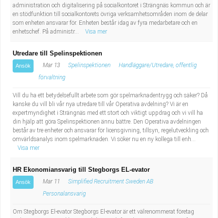
administration och digitalisering på socialkontoret i Strängnäs kommun och är
en stödfunktion till socialkontorets övriga verksamhetsområden inom de delar
som enheten ansvarar för. Enheten består idag av fyra medarbetare och en
enhetschef. På administr...
Visa mer
Utredare till Spelinspektionen
Mar 13
Spelinspektionen
Handläggare/Utredare, offentlig
Ansök
förvaltning
Vill du ha ett betydelsefullt arbete som gör spelmarknadentrygg och säker? Då
kanske du vill bli vår nya utredare till vår Operativa avdelning? Vi är en
expertmyndighet i Strängnäs med ett stort och viktigt uppdrag och vi vill ha
din hjälp att göra Spelinspektionen ännu bättre. Den Operativa avdelningen
består av tre enheter och ansvarar för licensgivning, tillsyn, regelutveckling och
omvärldsanalys inom spelmarknaden. Vi söker nu en ny kollega till enh...
Visa mer
HR Ekonomiansvarig till Stegborgs EL-evator
Mar 11
Simplified Recruitment Sweden AB
Ansök
Personalansvarig
Om Stegborgs El-evator Stegborgs El-evator är ett välrenommerat företag