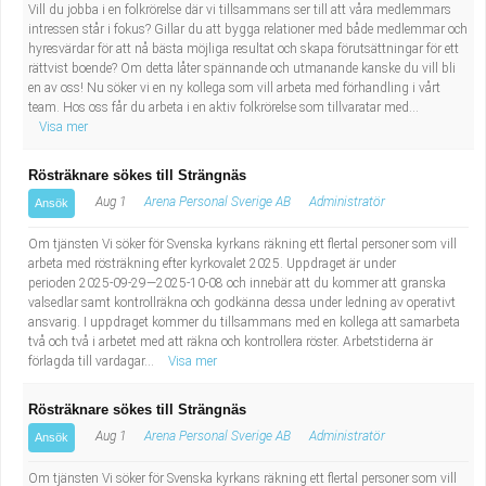
Vill du jobba i en folkrörelse där vi tillsammans ser till att våra medlemmars
intressen står i fokus? Gillar du att bygga relationer med både medlemmar och
hyresvärdar för att nå bästa möjliga resultat och skapa förutsättningar för ett
rättvist boende? Om detta låter spännande och utmanande kanske du vill bli
en av oss! Nu söker vi en ny kollega som vill arbeta med förhandling i vårt
team. Hos oss får du arbeta i en aktiv folkrörelse som tillvaratar med...
Visa mer
Rösträknare sökes till Strängnäs
Aug 1
Arena Personal Sverige AB
Administratör
Ansök
Om tjänsten Vi söker för Svenska kyrkans räkning ett flertal personer som vill
arbeta med rösträkning efter kyrkovalet 2025. Uppdraget är under
perioden 2025-09-29—2025-10-08 och innebär att du kommer att granska
valsedlar samt kontrollräkna och godkänna dessa under ledning av operativt
ansvarig. I uppdraget kommer du tillsammans med en kollega att samarbeta
två och två i arbetet med att räkna och kontrollera röster. Arbetstiderna är
förlagda till vardagar...
Visa mer
Rösträknare sökes till Strängnäs
Aug 1
Arena Personal Sverige AB
Administratör
Ansök
Om tjänsten Vi söker för Svenska kyrkans räkning ett flertal personer som vill