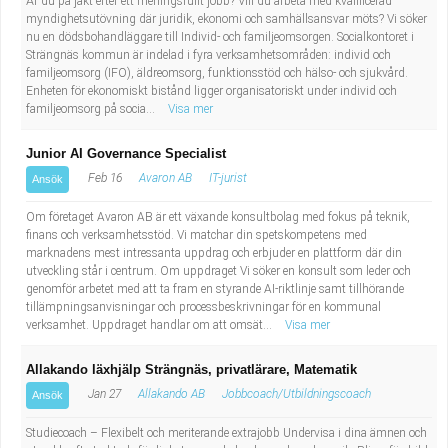
Är du på jakt efter ett meningsfullt jobb? Vill du arbeta med kvalificerad
myndighetsutövning där juridik, ekonomi och samhällsansvar möts? Vi söker
nu en dödsbohandläggare till Individ- och familjeomsorgen. Socialkontoret i
Strängnäs kommun är indelad i fyra verksamhetsområden: individ och
familjeomsorg (IFO), äldreomsorg, funktionsstöd och hälso- och sjukvård.
Enheten för ekonomiskt bistånd ligger organisatoriskt under individ och
familjeomsorg på socia...
Visa mer
Junior AI Governance Specialist
Feb 16
Avaron AB
IT-jurist
Ansök
Om företaget Avaron AB är ett växande konsultbolag med fokus på teknik,
finans och verksamhetsstöd. Vi matchar din spetskompetens med
marknadens mest intressanta uppdrag och erbjuder en plattform där din
utveckling står i centrum. Om uppdraget Vi söker en konsult som leder och
genomför arbetet med att ta fram en styrande AI-riktlinje samt tillhörande
tillämpningsanvisningar och processbeskrivningar för en kommunal
verksamhet. Uppdraget handlar om att omsät...
Visa mer
Allakando läxhjälp Strängnäs, privatlärare, Matematik
Jan 27
Allakando AB
Jobbcoach/Utbildningscoach
Ansök
Studiecoach – Flexibelt och meriterande extrajobb Undervisa i dina ämnen och