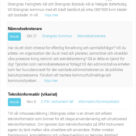
Strängnäs Fastighets AB och Strängnäs Bostads AB är helägda dotterbolag
till Strängnäs kommun med ett totalt bestånd på cirka 288?000 kvm lokaler
och bostäder. Vi vill...
Visa mer
Nämndsekreterare
Okt 21
Strängnäs kommun
Nämndsekreterare
Ansök
Har du ett stort intresse för offentlig förvaltning och samhällsfrågor? Vill du
arbeta i en organisation där du är med och planerar, samordnar och utvecklar
våra processer kring nämnd- och ärendehantering? Då är detta en tjänst för
dig! Tjänsten som nämndsekreterare är förlagd till den administrativa enheten
som har huvudansvaret för den samlade administrationen av de politiska
beslutsprocesserna. Förutom att hantera kommunfullmäktige och
kommunstyrelsen ...
Visa mer
Teknikinformatör (vikariat)
Nov 6
S.P.M. Instrument AB
Informatör/Kommunikatör
Ansök
Till vår inhouseavdelning i Strängnäs söker vi en driven och erfaren
teknikinformatör som brinner för att skapa användarvänlig och strukturerad
teknikinformation. Om tjänsten Som teknikinformatör på SPM Instrument
agerar du länk mellan våra utvecklare och användare. Rollen innebär
framtagning, komplettering och vidareutveckling av tekniska datablad,