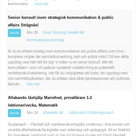
kommunens...
Visa mer
Senior konsult inom strategisk kommunikation & public
affairs Strägnäs!
Nov 26
Sway Sourcing Sweden AB
Ansök
Kommunikationsstrateg
Är du en erfaren strateg inom kommunikation och public affairs som trivs i
komplexa miljöer där samhällsutveckling, tech och politik möts? Då kan detta
uppdrag vara helt rätt för dig! Vi söker nu en senior konsult eller ett
konsultteam som vill spela en nyckelroll i arbetet kring en potentiellt
omfattande AI-etablering. Här får du möjligheten att bidra i ett uppdrag med
stor samhällspåverkan, där du arbetar nära både tjänstepersoner och politiska
besluts...
Visa mer
Allakando läxhjälp Mariefred, privatlärare 1-2
lektioner/vecka, Matematik
Nov 24
Allakando AB
Jobbcoach/Utbildningscoach
Ansök
Studiecoach – Flexibelt och meriterande extrajobb Undervisa i dina ämnen och
utveckla eftertraktade färdigheter som ledarskap och pedagogik. Bli en förebild
för dina elever, samtidigt som du har tid till egna studier och fritid! Flexibelt