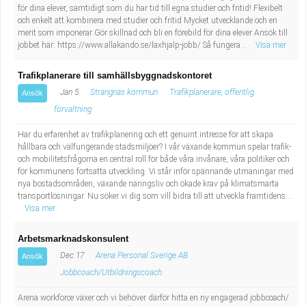
för dina elever, samtidigt som du har tid till egna studier och fritid! Flexibelt
och enkelt att kombinera med studier och fritid Mycket utvecklande och en
merit som imponerar Gör skillnad och bli en förebild för dina elever Ansök till
jobbet här: https://www.allakando.se/laxhjalp-jobb/ Så fungera...
Visa mer
Trafikplanerare till samhällsbyggnadskontoret
Jan 5
Strängnäs kommun
Trafikplanerare, offentlig
Ansök
förvaltning
Har du erfarenhet av trafikplanering och ett genuint intresse för att skapa
hållbara och välfungerande stadsmiljöer? I vår växande kommun spelar trafik-
och mobilitetsfrågorna en central roll för både våra invånare, våra politiker och
för kommunens fortsatta utveckling. Vi står inför spännande utmaningar med
nya bostadsområden, växande näringsliv och ökade krav på klimatsmarta
transportlösningar. Nu söker vi dig som vill bidra till att utveckla framtidens...
Visa mer
Arbetsmarknadskonsulent
Dec 17
Arena Personal Sverige AB
Ansök
Jobbcoach/Utbildningscoach
Arena workforce växer och vi behöver därför hitta en ny engagerad jobbcoach/