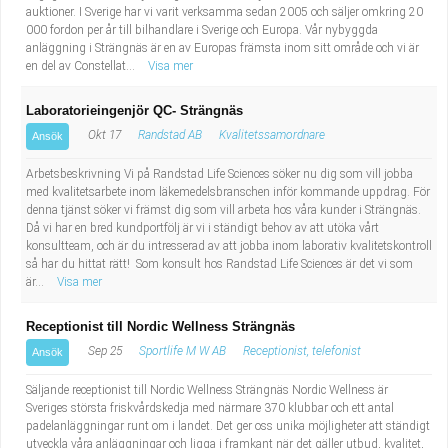
auktioner. I Sverige har vi varit verksamma sedan 2005 och säljer omkring 20
000 fordon per år till bilhandlare i Sverige och Europa. Vår nybyggda
anläggning i Strängnäs är en av Europas främsta inom sitt område och vi är
en del av Constellat...
Visa mer
Laboratorieingenjör QC- Strängnäs
Okt 17
Randstad AB
Kvalitetssamordnare
Ansök
Arbetsbeskrivning Vi på Randstad Life Sciences söker nu dig som vill jobba
med kvalitetsarbete inom läkemedelsbranschen inför kommande uppdrag. För
denna tjänst söker vi främst dig som vill arbeta hos våra kunder i Strängnäs.
Då vi har en bred kundportfölj är vi i ständigt behov av att utöka vårt
konsultteam, och är du intresserad av att jobba inom laborativ kvalitetskontroll
så har du hittat rätt! Som konsult hos Randstad Life Sciences är det vi som
är...
Visa mer
Receptionist till Nordic Wellness Strängnäs
Sep 25
Sportlife M W AB
Receptionist, telefonist
Ansök
Säljande receptionist till Nordic Wellness Strängnäs Nordic Wellness är
Sveriges största friskvårdskedja med närmare 370 klubbar och ett antal
padelanläggningar runt om i landet. Det ger oss unika möjligheter att ständigt
utveckla våra anläggningar och ligga i framkant när det gäller utbud, kvalitet,