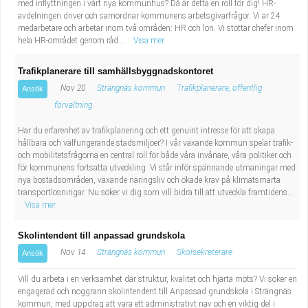
med inflyttningen i vårt nya kommunhus? Då är detta en roll för dig! HR-
avdelningen driver och samordnar kommunens arbetsgivarfrågor. Vi är 24
medarbetare och arbetar inom två områden: HR och lön. Vi stöttar chefer inom
hela HR-området genom råd...
Visa mer
Trafikplanerare till samhällsbyggnadskontoret
Nov 20
Strängnäs kommun
Trafikplanerare, offentlig
Ansök
förvaltning
Har du erfarenhet av trafikplanering och ett genuint intresse för att skapa
hållbara och välfungerande stadsmiljöer? I vår växande kommun spelar trafik-
och mobilitetsfrågorna en central roll för både våra invånare, våra politiker och
för kommunens fortsatta utveckling. Vi står inför spännande utmaningar med
nya bostadsområden, växande näringsliv och ökade krav på klimatsmarta
transportlösningar. Nu söker vi dig som vill bidra till att utveckla framtidens...
Visa mer
Skolintendent till anpassad grundskola
Nov 14
Strängnäs kommun
Skolsekreterare
Ansök
Vill du arbeta i en verksamhet där struktur, kvalitet och hjärta möts? Vi söker en
engagerad och noggrann skolintendent till Anpassad grundskola i Strängnäs
kommun, med uppdrag att vara ett administrativt nav och en viktig del i