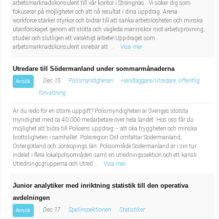
arbetsmarknadskonsulent till vår kontor i Strängnäs. Vi söker dig som
fokuserar på möjligheter och att nå resultat i dina uppdrag. Arena
workforce stärker styrkor och bidrar till att sänka arbetslösheten och minska
utanförskapet genom att stötta och vägleda människor mot arbetsprövning,
studier och slutligen ett varaktigt arbete! Uppdraget som
arbetsmarknadskonsulent innebär att ...
Visa mer
Utredare till Södermanland under sommarmånaderna
Dec 15
Polismyndigheten
Handläggare/Utredare, offentlig
Ansök
förvaltning
Är du redo för en större uppgift? Polismyndigheten är Sveriges största
myndighet med ca 40 000 medarbetare över hela landet. Hos oss får du
möjlighet att bidra till Polisens uppdrag – att öka tryggheten och minska
brottsligheten i samhället. Polisregion Öst omfattar Södermanland,
Östergötland och Jönköpings län. Polisområde Södermanland är i sin tur
indelat i flera lokalpolisområden samt en utredningssektion och ett kansli.
Utredningsgrupperna och Utred...
Visa mer
Junior analytiker med inriktning statistik till den operativa
avdelningen
Dec 17
Spelinspektionen
Statistiker
Ansök