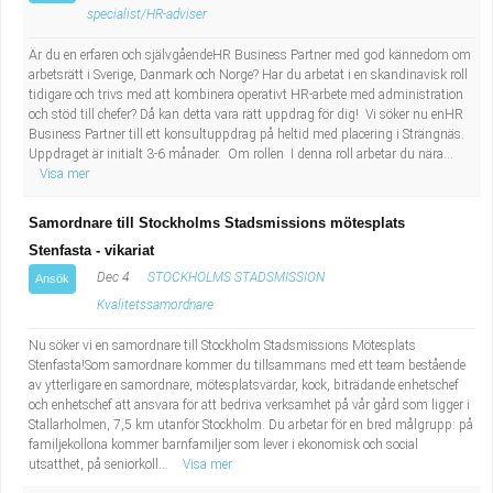
specialist/HR-adviser
Är du en erfaren och självgåendeHR Business Partner med god kännedom om
arbetsrätt i Sverige, Danmark och Norge? Har du arbetat i en skandinavisk roll
tidigare och trivs med att kombinera operativt HR-arbete med administration
och stöd till chefer? Då kan detta vara rätt uppdrag för dig! Vi söker nu enHR
Business Partner till ett konsultuppdrag på heltid med placering i Strängnäs.
Uppdraget är initialt 3-6 månader. Om rollen I denna roll arbetar du nära...
Visa mer
Samordnare till Stockholms Stadsmissions mötesplats
Stenfasta - vikariat
Dec 4
STOCKHOLMS STADSMISSION
Ansök
Kvalitetssamordnare
Nu söker vi en samordnare till Stockholm Stadsmissions Mötesplats
Stenfasta!Som samordnare kommer du tillsammans med ett team bestående
av ytterligare en samordnare, mötesplatsvärdar, kock, biträdande enhetschef
och enhetschef att ansvara för att bedriva verksamhet på vår gård som ligger i
Stallarholmen, 7,5 km utanför Stockholm. Du arbetar för en bred målgrupp: på
familjekollona kommer barnfamiljer som lever i ekonomisk och social
utsatthet, på seniorkoll...
Visa mer