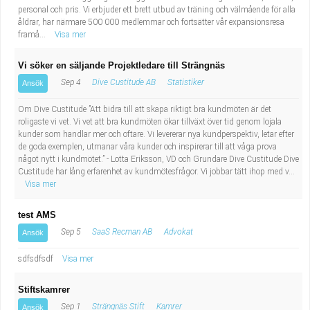
personal och pris. Vi erbjuder ett brett utbud av träning och välmående för alla
åldrar, har närmare 500 000 medlemmar och fortsätter vår expansionsresa
framå...
Visa mer
Vi söker en säljande Projektledare till Strängnäs
Sep 4
Dive Custitude AB
Statistiker
Ansök
Om Dive Custitude ”Att bidra till att skapa riktigt bra kundmöten är det
roligaste vi vet. Vi vet att bra kundmöten ökar tillväxt över tid genom lojala
kunder som handlar mer och oftare. Vi levererar nya kundperspektiv, letar efter
de goda exemplen, utmanar våra kunder och inspirerar till att våga prova
något nytt i kundmötet.” - Lotta Eriksson, VD och Grundare Dive Custitude Dive
Custitude har lång erfarenhet av kundmötesfrågor. Vi jobbar tätt ihop med v...
Visa mer
test AMS
Sep 5
SaaS Recman AB
Advokat
Ansök
sdfsdfsdf
Visa mer
Stiftskamrer
Sep 1
Strängnäs Stift
Kamrer
Ansök