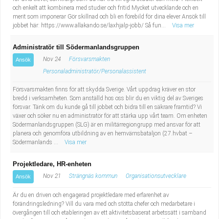
och enkelt att kombinera med studier och fritid Mycket utvecklande och en
merit som imponerar Gör skillnad och bli en förebild för dina elever Ansök till
jobbet här: https://www.allakando.se/laxhjalp-jobb/ Så fun...
Visa mer
Administratör till Södermanlandsgruppen
Nov 24
Försvarsmakten
Ansök
Personaladministratör/Personalassistent
Försvarsmakten finns för att skydda Sverige. Vårt uppdrag kräver en stor
bredd i verksamheten. Som anställd hos oss blir du en viktig del av Sveriges
försvar. Tänk om du kunde gå till jobbet och bidra till en säkrare framtid? Vi
växer och söker nu en administratör för att stärka upp vårt team. Om enheten
Södermanlandsgruppen (SLG) är en militärregiongrupp med ansvar för att
planera och genomföra utbildning av en hemvärnsbataljon (27.hvbat –
Södermanlands ...
Visa mer
Projektledare, HR-enheten
Nov 21
Strängnäs kommun
Organisationsutvecklare
Ansök
Är du en driven och engagerad projektledare med erfarenhet av
förändringsledning? Vill du vara med och stötta chefer och medarbetare i
övergången till och etableringen av ett aktivitetsbaserat arbetssätt i samband