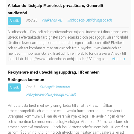
Allakando läxhjälp Mariefred, privatlärare, Generellt
studiestöd
Nov 25
Allakando AB
Jobbcoach/Utbildningscoach
Ansök
Studiecoach – Flexibelt och meriterande extrajobb Undervisa i dina ämnen och
utveckla eftertraktade färdigheter som ledarskap och pedagogik. Bli en förebild
för dina elever, samtidigt som du har tid till egna studier och fritid! Flexibelt
och enkelt att kombinera med studier och fritid Mycket utvecklande och en
merit som imponerar Gör skillnad och bli en förebild för dina elever Ansök till
jobbet här: https://www.allakando.se/laxhjalp-jobb/ Så fungera...
Visa mer
Rekryterare med utvecklingsuppdrag, HR enheten
Strängnäs kommun
Dec 1
Strängnäs kommun
Ansök
Rekryterare/Rekryteringskonsult
Vill du arbeta brett med rekrytering, bidra till en attraktiv och hållbar
arbetsgivarpolitik och vara med och utveckla framtidens sätt att rekrytera i
Strängnäs kommun? Då kan du vara vår nya kollega! HR-avdelningen driver
och samordnar kommunens arbetsgivarfrågor. Vi är totalt 24 medarbetare och
arbetar inom två områden: HR och lön. Vi stöttar chefer inom hela HR-området
genom rådgivning, utbildning och utvecklingsinsatser samt säkerställer att