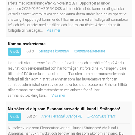
arbeta med rösträkning efter kyrkovalet 2021. Uppdraget är under
perioden 2025-09-29—2025-10-08 och innebär att du kommer att granska
valsedlar samt kontrollräkna och godkänna dessa under ledning av operativt
ansvarig. I uppdraget kommer du tillsammans med en kollega att samarbeta
två och två i arbetet med att räkna och kontrollera röster. Arbetstiderna är
förlagda till vardagar...
Visa mer
Kommunsekreterare
Jul 3
Strängnäs kommun
Kommunsekreterare
Ansök
Har du ett stort intresse för offentlig förvaltning och samhällsfrågor? Är du
resultat- och serviceinriktad och har förmågan att föra dina kunskaper vidare
till andra? Då är detta en tjänst för dig! Tjänsten som kommunsekreterare är
förlagd till den administrativa enheten som har huvudansvaret för den
samlade administrationen av de politiska beslutsprocesserna. Enheten tillhör
tillsammans med säkerhetsenheten och enheten för hållbar
samhällsutveckling kan...
Visa mer
Nu söker vi dig som Ekonomiansvarig till kund i Strängnäs!
Jun 27
Arena Personal Sverige AB
Ekonomiassistent
Ansök
Nu söker vi dig som Ekonomiansvarig till kund i Strängnäs! Vår kund i
Strängnäs har vuxit mycket och behöver nu dig som Ekonomiansvarig. Du