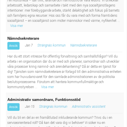
i en kulturresa – där tillit, lärande och framtidstro är våra ledord. Vi utvecklar
arbetssätt, ledarskap och samarbete i takt med den nya socialtjänstlagens
intentioner: mer förebyggande arbete, stärkt delaktighet och fokus på barnets
och familjens egna resurser. Hos oss får du vara med och forma framtidens
socialtjänst – en socialtjänst som möter människor med värme, nyfikenhet ...
Visa mer
Nämndsekreterare
Jan 7
Strängnäs kommun
Nämndsekreterare
Ansök
Har du ett stort intresse för offentlig förvaltning och samhällsfrågor? Vill du
arbeta i en organisation där du är med och planerar, samordnar och utvecklar
våra processer kring nämnd- och ärendehantering? Då är detta en tjänst för
dig! Tjänsten som nämndsekreterare är förlagd till den administrativa enheten
som har huvudansvaret för den samlade administrationen av de politiska
beslutsprocesserna. Förutom att hantera kommunfullmäktige och
kommunstyrelsen ...
Visa mer
Administrativ samordnare, Funktionsstöd
Jan 15
Strängnäs kommun
Administrativ assistent
Ansök
Vill du bli en del av en framåtlutad inkluderande kommun? Trivs du i en
serviceorienterad roll? Då kan det vara dig vi behöver! Vi söker nu en