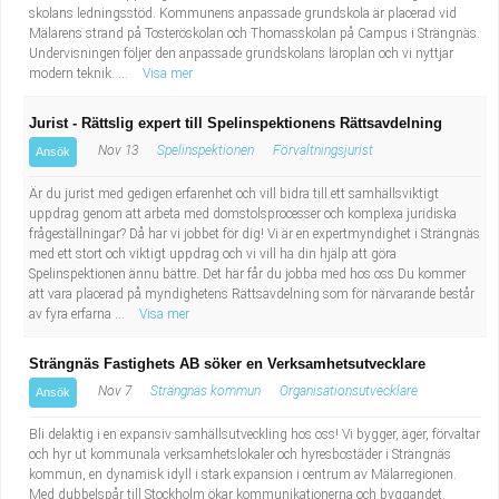
skolans ledningsstöd. Kommunens anpassade grundskola är placerad vid
Mälarens strand på Tosteröskolan och Thomasskolan på Campus i Strängnäs.
Undervisningen följer den anpassade grundskolans läroplan och vi nyttjar
modern teknik. ...
Visa mer
Jurist - Rättslig expert till Spelinspektionens Rättsavdelning
Nov 13
Spelinspektionen
Förvaltningsjurist
Ansök
Är du jurist med gedigen erfarenhet och vill bidra till ett samhällsviktigt
uppdrag genom att arbeta med domstolsprocesser och komplexa juridiska
frågeställningar? Då har vi jobbet för dig! Vi är en expertmyndighet i Strängnäs
med ett stort och viktigt uppdrag och vi vill ha din hjälp att göra
Spelinspektionen ännu bättre. Det här får du jobba med hos oss Du kommer
att vara placerad på myndighetens Rättsavdelning som för närvarande består
av fyra erfarna ...
Visa mer
Strängnäs Fastighets AB söker en Verksamhetsutvecklare
Nov 7
Strängnäs kommun
Organisationsutvecklare
Ansök
Bli delaktig i en expansiv samhällsutveckling hos oss! Vi bygger, äger, förvaltar
och hyr ut kommunala verksamhetslokaler och hyresbostäder i Strängnäs
kommun, en dynamisk idyll i stark expansion i centrum av Mälarregionen.
Med dubbelspår till Stockholm ökar kommunikationerna och byggandet.