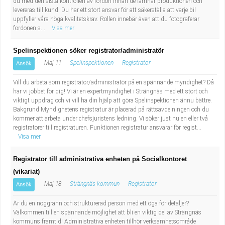
du med den sista kontrollen av fordon innan de lämnar produktionen och
levereras till kund. Du har ett stort ansvar för att säkerställa att varje bil
uppfyller våra höga kvalitetskrav. Rollen innebär även att du fotograferar
fordonen s...
Visa mer
Spelinspektionen söker registrator/administratör
Maj 11
Spelinspektionen
Registrator
Ansök
Vill du arbeta som registrator/administratör på en spännande myndighet? Då
har vi jobbet för dig! Vi är en expertmyndighet i Strängnäs med ett stort och
viktigt uppdrag och vi vill ha din hjälp att göra Spelinspektionen ännu bättre.
Bakgrund Myndighetens registratur är placerad på rättsavdelningen och du
kommer att arbeta under chefsjuristens ledning. Vi söker just nu en eller två
registratorer till registraturen. Funktionen registratur ansvarar för regist...
Visa mer
Registrator till administrativa enheten på Socialkontoret
(vikariat)
Maj 18
Strängnäs kommun
Registrator
Ansök
Är du en noggrann och strukturerad person med ett öga för detaljer?
Välkommen till en spännande möjlighet att bli en viktig del av Strängnäs
kommuns framtid! Administrativa enheten tillhör verksamhetsområde