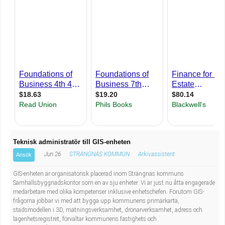
Industriell tillverkning
Behandlingsassistent/Socialpedagog
Installation, drift, underhåll
Tandsköterska
Kropps- och skönhetsvård
Budbilsförare
Kultur, media, design
Tidningsbud/Tidningsdistributör
Militärt arbete
Lärare i fritidshem/Fritidspedagog
Naturbruk
Taxiförare/Taxichaufför
Teknisk administratör till GIS-enheten
Jun 26
STRÄNGNÄS KOMMUN
Arkivassistent
Ansök
Naturvetenskapligt arbete
Läkarsekreterare/Vårdadmin/Medicinsk
GIS-enheten är organisatorisk placerad inom Strängnäs kommuns
sekreterare
Pedagogiskt arbete
Samhällsbyggnadskontor som en av sju enheter. Vi är just nu åtta engagerade
medarbetare med olika kompetenser inklusive enhetschefen. Förutom GIS-
frågorna jobbar vi med att bygga upp kommunens primärkarta,
Lastbilsförare m.fl.
Sanering och renhållning
stadsmodellen i 3D, mätningsverksamhet, drönarverksamhet, adress och
lägenhetsregistret, förvaltar kommunens fastighets och