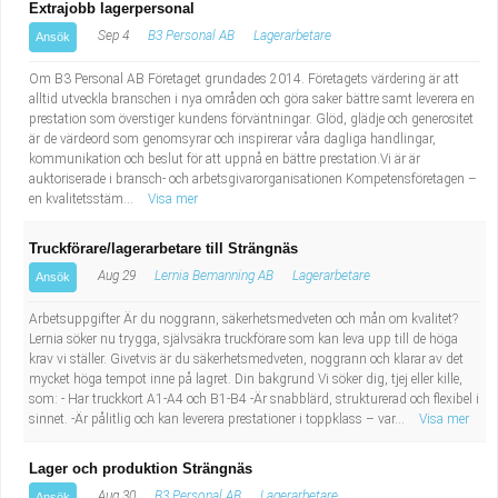
Extrajobb lagerpersonal
Sep 4
B3 Personal AB
Lagerarbetare
Ansök
Om B3 Personal AB Företaget grundades 2014. Företagets värdering är att
alltid utveckla branschen i nya områden och göra saker bättre samt leverera en
prestation som överstiger kundens förväntningar. Glöd, glädje och generositet
är de värdeord som genomsyrar och inspirerar våra dagliga handlingar,
kommunikation och beslut för att uppnå en bättre prestation.Vi är är
auktoriserade i bransch- och arbetsgivarorganisationen Kompetensföretagen –
en kvalitetsstäm...
Visa mer
Truckförare/lagerarbetare till Strängnäs
Aug 29
Lernia Bemanning AB
Lagerarbetare
Ansök
Arbetsuppgifter Är du noggrann, säkerhetsmedveten och mån om kvalitet?
Lernia söker nu trygga, självsäkra truckförare som kan leva upp till de höga
krav vi ställer. Givetvis är du säkerhetsmedveten, noggrann och klarar av det
mycket höga tempot inne på lagret. Din bakgrund Vi söker dig, tjej eller kille,
som: - Har truckkort A1-A4 och B1-B4 -Är snabblärd, strukturerad och flexibel i
sinnet. -Är pålitlig och kan leverera prestationer i toppklass – var...
Visa mer
Lager och produktion Strängnäs
Aug 30
B3 Personal AB
Lagerarbetare
Ansök