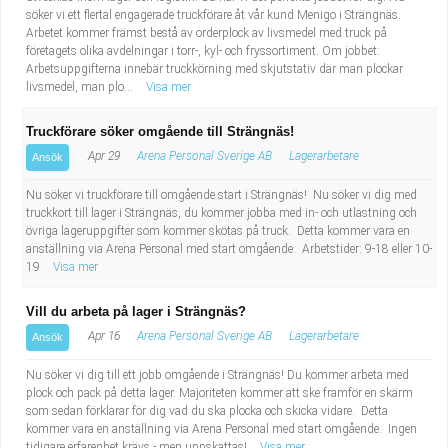
söker vi ett flertal engagerade truckförare åt vår kund Menigo i Strängnäs.
Arbetet kommer främst bestå av orderplock av livsmedel med truck på
företagets olika avdelningar i torr-, kyl- och fryssortiment. Om jobbet:
Arbetsuppgifterna innebär truckkörning med skjutstativ där man plockar
livsmedel, man plo...
Visa mer
Truckförare söker omgående till Strängnäs!
Apr 29
Arena Personal Sverige AB
Lagerarbetare
Ansök
Nu söker vi truckförare till omgående start i Strängnäs! Nu söker vi dig med
truckkort till lager i Strängnäs, du kommer jobba med in- och utlastning och
övriga lageruppgifter som kommer skötas på truck. Detta kommer vara en
anställning via Arena Personal med start omgående. Arbetstider: 9-18 eller 10-
19
Visa mer
Vill du arbeta på lager i Strängnäs?
Apr 16
Arena Personal Sverige AB
Lagerarbetare
Ansök
Nu söker vi dig till ett jobb omgående i Strängnäs! Du kommer arbeta med
plock och pack på detta lager. Majoriteten kommer att ske framför en skärm
som sedan förklarar för dig vad du ska plocka och skicka vidare. Detta
kommer vara en anställning via Arena Personal med start omgående. Ingen
tidigare erfarenhet krävs - men uppskattas!
Visa mer