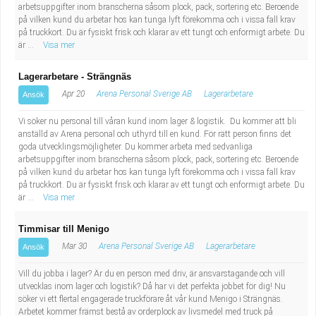
arbetsuppgifter inom branscherna såsom plock, pack, sortering etc. Beroende
Industriell tillverkning
Behandlingsassistent/Socialpedagog
på vilken kund du arbetar hos kan tunga lyft förekomma och i vissa fall krav
på truckkort. Du är fysiskt frisk och klarar av ett tungt och enformigt arbete. Du
är ...
Visa mer
Installation, drift, underhåll
Tandsköterska
Lagerarbetare - Strängnäs
Kropps- och skönhetsvård
Budbilsförare
Apr 20
Arena Personal Sverige AB
Lagerarbetare
Ansök
Kultur, media, design
Tidningsbud/Tidningsdistributör
Vi söker nu personal till våran kund inom lager & logistik. Du kommer att bli
anställd av Arena personal och uthyrd till en kund. För rätt person finns det
goda utvecklingsmöjligheter. Du kommer arbeta med sedvanliga
Militärt arbete
Lärare i fritidshem/Fritidspedagog
arbetsuppgifter inom branscherna såsom plock, pack, sortering etc. Beroende
på vilken kund du arbetar hos kan tunga lyft förekomma och i vissa fall krav
Naturbruk
Taxiförare/Taxichaufför
på truckkort. Du är fysiskt frisk och klarar av ett tungt och enformigt arbete. Du
är ...
Visa mer
Naturvetenskapligt arbete
Läkarsekreterare/Vårdadmin/Medicinsk
Timmisar till Menigo
Mar 30
Arena Personal Sverige AB
Lagerarbetare
Ansök
sekreterare
Pedagogiskt arbete
Vill du jobba i lager? Är du en person med driv, är ansvarstagande och vill
utvecklas inom lager och logistik? Då har vi det perfekta jobbet för dig! Nu
Lastbilsförare m.fl.
Sanering och renhållning
söker vi ett flertal engagerade truckförare åt vår kund Menigo i Strängnäs.
Arbetet kommer främst bestå av orderplock av livsmedel med truck på