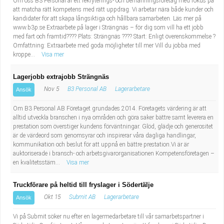
Om oss B3 Personal är ett rekryterings- och bemanningsföretag med fokus på
att matcha rätt kompetens med rätt uppdrag. Vi arbetar nära både kunder och
kandidater för att skapa långsiktiga och hållbara samarbeten. Läs mer på
www.b3p.se Extraarbete på lager i Strängnäs – för dig som vill ha ett jobb
med fart och framtid???? Plats: Strängnäs ???? Start: Enligt överenskommelse ?
Omfattning: Extraarbete med goda möjligheter till mer Vill du jobba med
kroppe...
Visa mer
Lagerjobb extrajobb Strängnäs
Nov 5
B3 Personal AB
Lagerarbetare
Ansök
Om B3 Personal AB Företaget grundades 2014. Företagets värdering är att
alltid utveckla branschen i nya områden och göra saker bättre samt leverera en
prestation som överstiger kundens förväntningar. Glöd, glädje och generositet
är de värdeord som genomsyrar och inspirerar våra dagliga handlingar,
kommunikation och beslut för att uppnå en bättre prestation.Vi är är
auktoriserade i bransch- och arbetsgivarorganisationen Kompetensföretagen –
en kvalitetsstäm...
Visa mer
Truckförare på heltid till fryslager i Södertälje
Okt 15
Submit AB
Lagerarbetare
Ansök
Vi på Submit söker nu efter en lagermedarbetare till vår samarbetspartner i