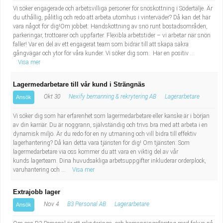
Vi söker engagerade och arbetsvilliga personer för snöskottning i Södertälje. Är
du uthållig, pålitlig och redo att arbeta utomhus i vinterväder? Då kan det här
vara något för dig!Om jobbet: Handskottning av snö runt bostadsområden,
parkeringar, trottoarer och uppfarter. Flexibla arbetstider – vi arbetar när snön
faller! Var en del av ett engagerat team som bidrar till att skapa säkra
gångvägar och ytor för våra kunder. Vi söker dig som: Har en positiv ...
Visa mer
Lagermedarbetare till vår kund i Strängnäs
Okt 30
Nexify bemanning & rekrytering AB
Lagerarbetare
Ansök
Vi söker dig som har erfarenhet som lagermedarbetare eller kanske är i början
av din karriär. Du är noggrann, självständig och trivs bra med att arbeta i en
dynamisk miljö. Är du redo för en ny utmaning och vill bidra till effektiv
lagerhantering? Då kan detta vara tjänsten för dig! Om tjänsten: Som
lagermedarbetare via oss kommer du att vara en viktig del av vår
kunds lagerteam. Dina huvudsakliga arbetsuppgifter inkluderar orderplock,
varuhantering och ...
Visa mer
Extrajobb lager
Nov 4
B3 Personal AB
Lagerarbetare
Ansök