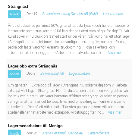
Strängnäs!
Dec 19
Studentconsulting Sweden AB (Publ)
Lagerarbetare
Ansök
Är du studerande på minst 50%, gillar att arbeta fysiskt och har ett intresse för
lagerarbete samt truckkörning? Då kan denna tjänst vara något för dig! Till vår
kund söker vi nu truckförare med start under våren. Vår kund har ett stort lager
i Strängnäs där arbetet innefattar sedvanliga lageruppgifter, såsom: - Plocka,
packa och lasta varor för leverans- truckkörning. - Följa säkerhets- och
arbetsinstruktioner noggrant. - Arbeta för att utveckla och för...
Visa mer
Lagerjobb extra Strängnäs
Dec 8
B3 Personal AB
Lagerarbetare
Ansök
Om tjänsten – Extrajobb på lager i Strängnäs Nu söker vi dig som vill arbeta
extra på vårt lager i Strängnäs. Här får du chansen att vara en viktig del av vår
logistik och bidra till att varor hanteras effektivt och tryggt. Vi söker en person
som gillar att ta i när det behövs, trivs med omväxling och känner ansvar för
att arbetet utförs på ett säkert sätt. Tjänsten passar dig som vill kombinera
studier eller annat arbete med extrajobb. Arbetsuppgifter ino...
Visa mer
Lagermedarbetare till Menigo
Nov 26
Arena Personal Sverige AB
Lagerarbetare
Ansök