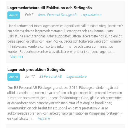
Lagermedarbetare till Eskilstuna och Strängnäs
Feb 7
Arena Personal Sverige AB
Lagerarbetare
Ansök
Har du erfarenhet inom lager och/eller logistik och vill ta nästa steg i karriären?
Nu söker vi drivna lagermedarbetare till Strängnäs och Eskilstuna. Plats:
Eskilstuna eller Strängnäs Arbetsuppgifter: Utföra lagerarbete hos kund enligt
deras specifika behov och krav Plocka, packa och förbereda varor som kommer
till inleverans Hantera och sortera inkommande och varor som finns hos
kunden Rapportera eventuella avvikelser eller brister i kundens lagerhan...
Visa mer
Lager och produktion Strängnäs
Jan 17
B3 Personal AB
Lagerarbetare
Ansök
Om B3 Personal AB Företaget grundades 2014. Företagets värdering är att
alltid utveckla branschen i nya områden och göra saker bättre samt leverera en
prestation som överstiger kundens förväntningar. Glöd, glädje och generositet
är de värdeord som genomsyrar och inspirerar våra dagliga handlingar,
kommunikation och beslut för att uppnå en bättre prestation.Vi är är
auktoriserade i bransch- och arbetsgivarorganisationen Kompetensföretagen –
en kvalitetsstäm...
Visa mer