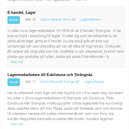
E-handel, Lager
Mar 18
Leila's General Store AB
Lagerarbetare
Ansök
Vi söker nu en lagermedarbetare 70-100% till vår E-handel i Strängnäs. Vi har
även en butik i anslutning till lagret. Vi söker dig som har erfarenhet av att
jobba på ett lager, gärna en E-handel. Du ska också gilla att anta nya
utmaningar och vara stresstålig och van att hålla ett högt tempo. Vi erbjuder
ett varierat och roligt jobb som bla. innefattar in och utleveranser, ta emot varor,
plocka upp produkter på hyllan, plocka och packa E-handelsorder. I tj...
Visa mer
Lagermedarbetare till Eskilstuna och Strängnäs
Mar 17
Arena Personal Sverige AB
Lagerarbetare
Ansök
Har du erfarenhet inom lager och/eller logistik och vill ta nästa steg i karriären?
Nu söker vi drivna lagermedarbetare till Strängnäs och Eskilstuna. Plats:
Eskilstuna eller Strängnäs Arbetsuppgifter: Utföra lagerarbete hos kund enligt
deras specifika behov och krav Plocka, packa och förbereda varor som kommer
till inleverans Hantera och sortera inkommande och varor som finns hos
kunden Rapportera eventuella avvikelser eller brister i kundens lagerhan...
Visa mer