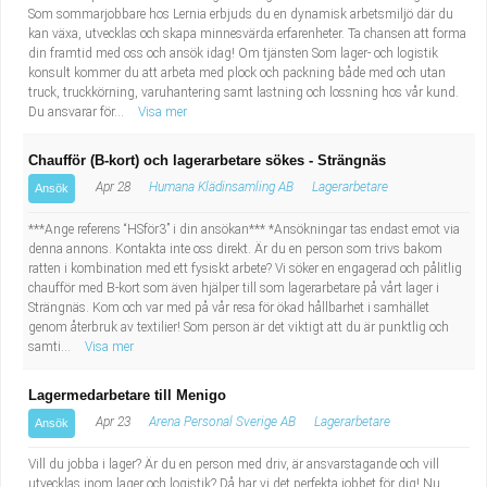
Som sommarjobbare hos Lernia erbjuds du en dynamisk arbetsmiljö där du
kan växa, utvecklas och skapa minnesvärda erfarenheter. Ta chansen att forma
din framtid med oss och ansök idag! Om tjänsten Som lager- och logistik
konsult kommer du att arbeta med plock och packning både med och utan
truck, truckkörning, varuhantering samt lastning och lossning hos vår kund.
Du ansvarar för...
Visa mer
Chaufför (B-kort) och lagerarbetare sökes - Strängnäs
Apr 28
Humana Klädinsamling AB
Lagerarbetare
Ansök
***Ange referens “HSför3” i din ansökan*** *Ansökningar tas endast emot via
denna annons. Kontakta inte oss direkt. Är du en person som trivs bakom
ratten i kombination med ett fysiskt arbete? Vi söker en engagerad och pålitlig
chaufför med B-kort som även hjälper till som lagerarbetare på vårt lager i
Strängnäs. Kom och var med på vår resa för ökad hållbarhet i samhället
genom återbruk av textilier! Som person är det viktigt att du är punktlig och
samti...
Visa mer
Lagermedarbetare till Menigo
Apr 23
Arena Personal Sverige AB
Lagerarbetare
Ansök
Vill du jobba i lager? Är du en person med driv, är ansvarstagande och vill
utvecklas inom lager och logistik? Då har vi det perfekta jobbet för dig! Nu