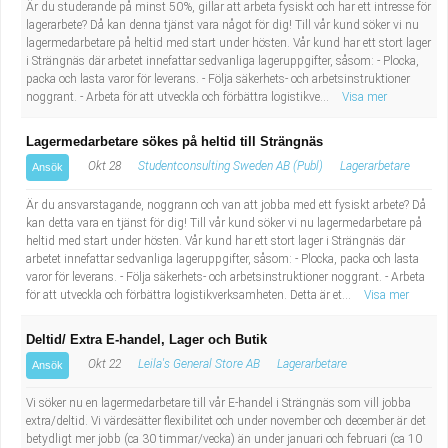
Är du studerande på minst 50%, gillar att arbeta fysiskt och har ett intresse för
lagerarbete? Då kan denna tjänst vara något för dig! Till vår kund söker vi nu
lagermedarbetare på heltid med start under hösten. Vår kund har ett stort lager
i Strängnäs där arbetet innefattar sedvanliga lageruppgifter, såsom: - Plocka,
packa och lasta varor för leverans. - Följa säkerhets- och arbetsinstruktioner
noggrant. - Arbeta för att utveckla och förbättra logistikve...
Visa mer
Lagermedarbetare sökes på heltid till Strängnäs
Okt 28
Studentconsulting Sweden AB (Publ)
Lagerarbetare
Ansök
Är du ansvarstagande, noggrann och van att jobba med ett fysiskt arbete? Då
kan detta vara en tjänst för dig! Till vår kund söker vi nu lagermedarbetare på
heltid med start under hösten. Vår kund har ett stort lager i Strängnäs där
arbetet innefattar sedvanliga lageruppgifter, såsom: - Plocka, packa och lasta
varor för leverans. - Följa säkerhets- och arbetsinstruktioner noggrant. - Arbeta
för att utveckla och förbättra logistikverksamheten. Detta är et...
Visa mer
Deltid/ Extra E-handel, Lager och Butik
Okt 22
Leila's General Store AB
Lagerarbetare
Ansök
Vi söker nu en lagermedarbetare till vår E-handel i Strängnäs som vill jobba
extra/deltid. Vi värdesätter flexibilitet och under november och december är det
betydligt mer jobb (ca 30 timmar/vecka) än under januari och februari (ca 10