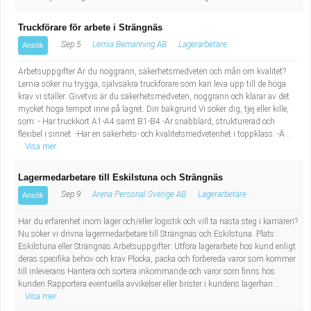
Truckförare för arbete i Strängnäs
Sep 5
Lernia Bemanning AB
Lagerarbetare
Ansök
Arbetsuppgifter Är du noggrann, säkerhetsmedveten och mån om kvalitet?
Lernia söker nu trygga, självsäkra truckförare som kan leva upp till de höga
krav vi ställer. Givetvis är du säkerhetsmedveten, noggrann och klarar av det
mycket höga tempot inne på lagret. Din bakgrund Vi söker dig, tjej eller kille,
som: - Har truckkort A1-A4 samt B1-B4 -Är snabblärd, strukturerad och
flexibel i sinnet. -Har en säkerhets- och kvalitetsmedvetenhet i toppklass. -Ä...
Visa mer
Lagermedarbetare till Eskilstuna och Strängnäs
Sep 9
Arena Personal Sverige AB
Lagerarbetare
Ansök
Har du erfarenhet inom lager och/eller logistik och vill ta nästa steg i karriären?
Nu söker vi drivna lagermedarbetare till Strängnäs och Eskilstuna. Plats:
Eskilstuna eller Strängnäs Arbetsuppgifter: Utföra lagerarbete hos kund enligt
deras specifika behov och krav Plocka, packa och förbereda varor som kommer
till inleverans Hantera och sortera inkommande och varor som finns hos
kunden Rapportera eventuella avvikelser eller brister i kundens lagerhan...
Visa mer