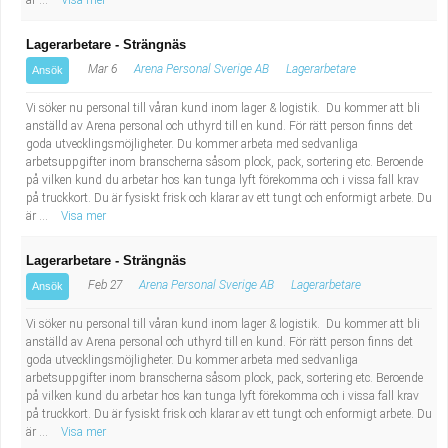
är ...
Visa mer
Lagerarbetare - Strängnäs
Mar 6
Arena Personal Sverige AB
Lagerarbetare
Ansök
Vi söker nu personal till våran kund inom lager & logistik. Du kommer att bli
anställd av Arena personal och uthyrd till en kund. För rätt person finns det
goda utvecklingsmöjligheter. Du kommer arbeta med sedvanliga
arbetsuppgifter inom branscherna såsom plock, pack, sortering etc. Beroende
på vilken kund du arbetar hos kan tunga lyft förekomma och i vissa fall krav
på truckkort. Du är fysiskt frisk och klarar av ett tungt och enformigt arbete. Du
är ...
Visa mer
Lagerarbetare - Strängnäs
Feb 27
Arena Personal Sverige AB
Lagerarbetare
Ansök
Vi söker nu personal till våran kund inom lager & logistik. Du kommer att bli
anställd av Arena personal och uthyrd till en kund. För rätt person finns det
goda utvecklingsmöjligheter. Du kommer arbeta med sedvanliga
arbetsuppgifter inom branscherna såsom plock, pack, sortering etc. Beroende
på vilken kund du arbetar hos kan tunga lyft förekomma och i vissa fall krav
på truckkort. Du är fysiskt frisk och klarar av ett tungt och enformigt arbete. Du
är ...
Visa mer