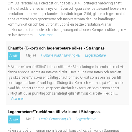
Om B3 Personal AB Företaget grundades 2014. Företagets värdering är att
alltid utveckla branschen i nya områden och göra saker bättre samt leverera en
prestation som överstiger kundens förväntningar. Glöd, glädje och generositet
är de värdeord som genomsyrar och inspirerar våra dagliga handlingar,
kommunikation och beslut för att uppnå en bättre prestation.Vi är är
auktoriserade i bransch- och arbetsgivarorganisationen Kompetensföretagen –
en kvalitetsstäm...
Visa mer
Chaufför (C-kort) och lagerarbetare sökes - Strängnäs
Maj 14
Humana Klädinsamling AB
Lagerarbetare
Ansök
***Ange referens “HSför4” i din ansökan*** *Ansökningar tas endast emot via
denna annons. Kontakta inte oss direkt. Trivs du bakom ratten och med ett
fysiskt arbete? Vi söker en pålitlig chaufför med C-kort som även hjälper till
som lagerarbetare på vårt lager i Strängnäs. Kom och var med på vår resa för
ökad hållbarhet i samhället genom återbruk av textilier! Som person är det
viktigt att du är punktlig och samtidigt gillar ett fysiskt arbete. Flexibili...
Visa mer
Lagerarbetare/Truckförare till vår kund i Strängnäs.
Maj 7
Lernia Bemanning AB
Lagerarbetare
Ansök
Få en start på din karriär inom lager och logistik hos vår kund i Strängnäs!