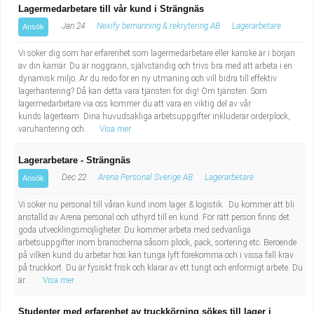
Lagermedarbetare till vår kund i Strängnäs
Jan 24
Nexify bemanning & rekrytering AB
Lagerarbetare
Ansök
Vi söker dig som har erfarenhet som lagermedarbetare eller kanske är i början
av din karriär. Du är noggrann, självständig och trivs bra med att arbeta i en
dynamisk miljö. Är du redo för en ny utmaning och vill bidra till effektiv
lagerhantering? Då kan detta vara tjänsten för dig! Om tjänsten: Som
lagermedarbetare via oss kommer du att vara en viktig del av vår
kunds lagerteam. Dina huvudsakliga arbetsuppgifter inkluderar orderplock,
varuhantering och...
Visa mer
Lagerarbetare - Strängnäs
Dec 22
Arena Personal Sverige AB
Lagerarbetare
Ansök
Vi söker nu personal till våran kund inom lager & logistik. Du kommer att bli
anställd av Arena personal och uthyrd till en kund. För rätt person finns det
goda utvecklingsmöjligheter. Du kommer arbeta med sedvanliga
arbetsuppgifter inom branscherna såsom plock, pack, sortering etc. Beroende
på vilken kund du arbetar hos kan tunga lyft förekomma och i vissa fall krav
på truckkort. Du är fysiskt frisk och klarar av ett tungt och enformigt arbete. Du
är ...
Visa mer
Studenter med erfarenhet av truckkörning sökes till lager i