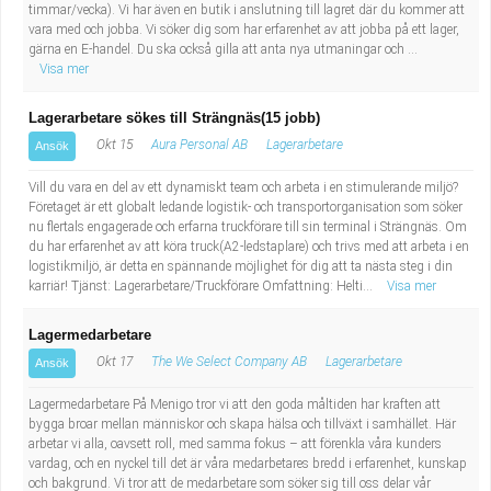
timmar/vecka). Vi har även en butik i anslutning till lagret där du kommer att
vara med och jobba. Vi söker dig som har erfarenhet av att jobba på ett lager,
gärna en E-handel. Du ska också gilla att anta nya utmaningar och ...
Visa mer
Lagerarbetare sökes till Strängnäs(15 jobb)
Okt 15
Aura Personal AB
Lagerarbetare
Ansök
Vill du vara en del av ett dynamiskt team och arbeta i en stimulerande miljö?
Företaget är ett globalt ledande logistik- och transportorganisation som söker
nu flertals engagerade och erfarna truckförare till sin terminal i Strängnäs. Om
du har erfarenhet av att köra truck(A2-ledstaplare) och trivs med att arbeta i en
logistikmiljö, är detta en spännande möjlighet för dig att ta nästa steg i din
karriär! Tjänst: Lagerarbetare/Truckförare Omfattning: Helti...
Visa mer
Lagermedarbetare
Okt 17
The We Select Company AB
Lagerarbetare
Ansök
Lagermedarbetare På Menigo tror vi att den goda måltiden har kraften att
bygga broar mellan människor och skapa hälsa och tillväxt i samhället. Här
arbetar vi alla, oavsett roll, med samma fokus – att förenkla våra kunders
vardag, och en nyckel till det är våra medarbetares bredd i erfarenhet, kunskap
och bakgrund. Vi tror att de medarbetare som söker sig till oss delar vår