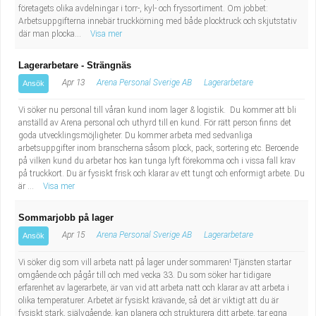
Fastighetsskötare
Socialt arbete
företagets olika avdelningar i torr-, kyl- och fryssortiment. Om jobbet:
Arbetsuppgifterna innebär truckkörning med både plocktruck och skjutstativ
där man plocka...
Visa mer
Informatör/Kommunikatör
Säkerhetsarbete
Lagerarbetare - Strängnäs
Brevbärare
Tekniskt arbete
Apr 13
Arena Personal Sverige AB
Lagerarbetare
Ansök
Sjuksköterska, grundutbildad
Vi söker nu personal till våran kund inom lager & logistik. Du kommer att bli
Transport
anställd av Arena personal och uthyrd till en kund. För rätt person finns det
goda utvecklingsmöjligheter. Du kommer arbeta med sedvanliga
Kock, storhushåll
arbetsuppgifter inom branscherna såsom plock, pack, sortering etc. Beroende
på vilken kund du arbetar hos kan tunga lyft förekomma och i vissa fall krav
på truckkort. Du är fysiskt frisk och klarar av ett tungt och enformigt arbete. Du
Undersköterska, vård- o specialavd. o mottagning
är ...
Visa mer
Bibliotekarie
Sommarjobb på lager
Apr 15
Arena Personal Sverige AB
Lagerarbetare
Ansök
Administrativ assistent
Vi söker dig som vill arbeta natt på lager under sommaren! Tjänsten startar
omgående och pågår till och med vecka 33. Du som söker har tidigare
Lärare i gymnasiet
erfarenhet av lagerarbete, är van vid att arbeta natt och klarar av att arbeta i
olika temperaturer. Arbetet är fysiskt krävande, så det är viktigt att du är
fysiskt stark, självgående, kan planera och strukturera ditt arbete, tar egna