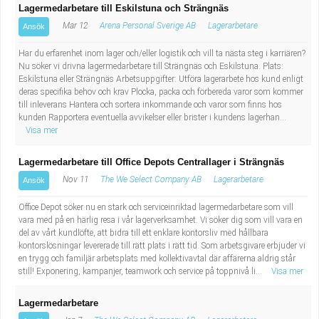
Lagermedarbetare till Eskilstuna och Strängnäs
Mar 12
Arena Personal Sverige AB
Lagerarbetare
Ansök
Har du erfarenhet inom lager och/eller logistik och vill ta nästa steg i karriären?
Nu söker vi drivna lagermedarbetare till Strängnäs och Eskilstuna. Plats:
Eskilstuna eller Strängnäs Arbetsuppgifter: Utföra lagerarbete hos kund enligt
deras specifika behov och krav Plocka, packa och förbereda varor som kommer
till inleverans Hantera och sortera inkommande och varor som finns hos
kunden Rapportera eventuella avvikelser eller brister i kundens lagerhan...
Visa mer
Lagermedarbetare till Office Depots Centrallager i Strängnäs
Nov 11
The We Select Company AB
Lagerarbetare
Ansök
Office Depot söker nu en stark och serviceinriktad lagermedarbetare som vill
vara med på en härlig resa i vår lagerverksamhet. Vi söker dig som vill vara en
del av vårt kundlöfte, att bidra till ett enklare kontorsliv med hållbara
kontorslösningar levererade till rätt plats i rätt tid. Som arbetsgivare erbjuder vi
en trygg och familjär arbetsplats med kollektivavtal där affärerna aldrig står
still! Exponering, kampanjer, teamwork och service på toppnivå li...
Visa mer
Lagermedarbetare