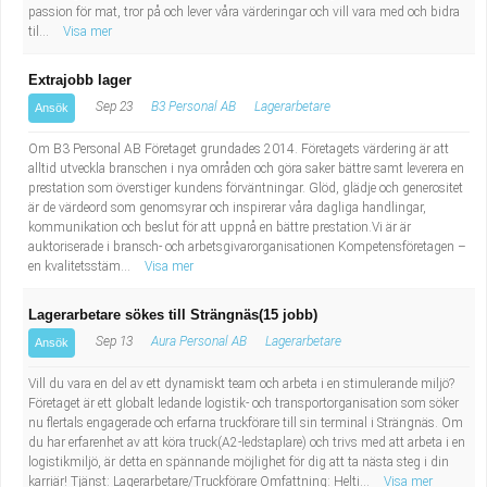
passion för mat, tror på och lever våra värderingar och vill vara med och bidra
til...
Visa mer
Extrajobb lager
Sep 23
B3 Personal AB
Lagerarbetare
Ansök
Om B3 Personal AB Företaget grundades 2014. Företagets värdering är att
alltid utveckla branschen i nya områden och göra saker bättre samt leverera en
prestation som överstiger kundens förväntningar. Glöd, glädje och generositet
är de värdeord som genomsyrar och inspirerar våra dagliga handlingar,
kommunikation och beslut för att uppnå en bättre prestation.Vi är är
auktoriserade i bransch- och arbetsgivarorganisationen Kompetensföretagen –
en kvalitetsstäm...
Visa mer
Lagerarbetare sökes till Strängnäs(15 jobb)
Sep 13
Aura Personal AB
Lagerarbetare
Ansök
Vill du vara en del av ett dynamiskt team och arbeta i en stimulerande miljö?
Företaget är ett globalt ledande logistik- och transportorganisation som söker
nu flertals engagerade och erfarna truckförare till sin terminal i Strängnäs. Om
du har erfarenhet av att köra truck(A2-ledstaplare) och trivs med att arbeta i en
logistikmiljö, är detta en spännande möjlighet för dig att ta nästa steg i din
karriär! Tjänst: Lagerarbetare/Truckförare Omfattning: Helti...
Visa mer