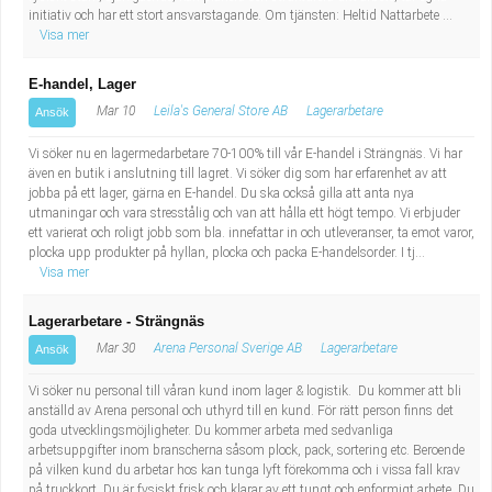
initiativ och har ett stort ansvarstagande. Om tjänsten: Heltid Nattarbete ...
Visa mer
E-handel, Lager
Mar 10
Leila's General Store AB
Lagerarbetare
Ansök
Vi söker nu en lagermedarbetare 70-100% till vår E-handel i Strängnäs. Vi har
även en butik i anslutning till lagret. Vi söker dig som har erfarenhet av att
jobba på ett lager, gärna en E-handel. Du ska också gilla att anta nya
utmaningar och vara stresstålig och van att hålla ett högt tempo. Vi erbjuder
ett varierat och roligt jobb som bla. innefattar in och utleveranser, ta emot varor,
plocka upp produkter på hyllan, plocka och packa E-handelsorder. I tj...
Visa mer
Lagerarbetare - Strängnäs
Mar 30
Arena Personal Sverige AB
Lagerarbetare
Ansök
Vi söker nu personal till våran kund inom lager & logistik. Du kommer att bli
anställd av Arena personal och uthyrd till en kund. För rätt person finns det
goda utvecklingsmöjligheter. Du kommer arbeta med sedvanliga
arbetsuppgifter inom branscherna såsom plock, pack, sortering etc. Beroende
på vilken kund du arbetar hos kan tunga lyft förekomma och i vissa fall krav
på truckkort. Du är fysiskt frisk och klarar av ett tungt och enformigt arbete. Du