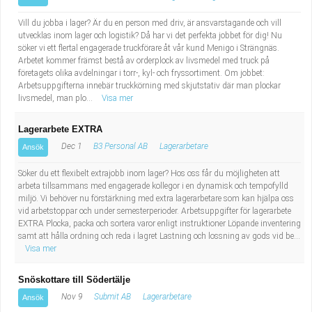
Vill du jobba i lager? Är du en person med driv, är ansvarstagande och vill
utvecklas inom lager och logistik? Då har vi det perfekta jobbet för dig! Nu
söker vi ett flertal engagerade truckförare åt vår kund Menigo i Strängnäs.
Arbetet kommer främst bestå av orderplock av livsmedel med truck på
företagets olika avdelningar i torr-, kyl- och fryssortiment. Om jobbet:
Arbetsuppgifterna innebär truckkörning med skjutstativ där man plockar
livsmedel, man plo...
Visa mer
Lagerarbete EXTRA
Dec 1
B3 Personal AB
Lagerarbetare
Ansök
Söker du ett flexibelt extrajobb inom lager? Hos oss får du möjligheten att
arbeta tillsammans med engagerade kollegor i en dynamisk och tempofylld
miljö. Vi behöver nu förstärkning med extra lagerarbetare som kan hjälpa oss
vid arbetstoppar och under semesterperioder. Arbetsuppgifter för lagerarbete
EXTRA Plocka, packa och sortera varor enligt instruktioner Löpande inventering
samt att hålla ordning och reda i lagret Lastning och lossning av gods vid be...
Visa mer
Snöskottare till Södertälje
Nov 9
Submit AB
Lagerarbetare
Ansök