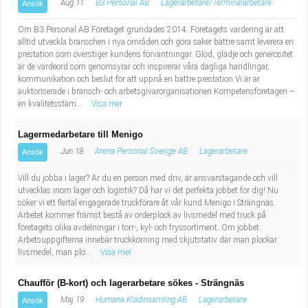
Aug 11
B3 Personal AB
Lagerarbetare/Terminalarbetare
Ansök
Om B3 Personal AB Företaget grundades 2014. Företagets värdering är att
alltid utveckla branschen i nya områden och göra saker bättre samt leverera en
prestation som överstiger kundens förväntningar. Glöd, glädje och generositet
är de värdeord som genomsyrar och inspirerar våra dagliga handlingar,
kommunikation och beslut för att uppnå en bättre prestation.Vi är är
auktoriserade i bransch- och arbetsgivarorganisationen Kompetensföretagen –
en kvalitetsstäm...
Visa mer
Lagermedarbetare till Menigo
Jun 18
Arena Personal Sverige AB
Lagerarbetare
Ansök
Vill du jobba i lager? Är du en person med driv, är ansvarstagande och vill
utvecklas inom lager och logistik? Då har vi det perfekta jobbet för dig! Nu
söker vi ett flertal engagerade truckförare åt vår kund Menigo i Strängnäs.
Arbetet kommer främst bestå av orderplock av livsmedel med truck på
företagets olika avdelningar i torr-, kyl- och fryssortiment. Om jobbet:
Arbetsuppgifterna innebär truckkörning med skjutstativ där man plockar
livsmedel, man plo...
Visa mer
Chaufför (B-kort) och lagerarbetare sökes - Strängnäs
Maj 19
Humana Klädinsamling AB
Lagerarbetare
Ansök