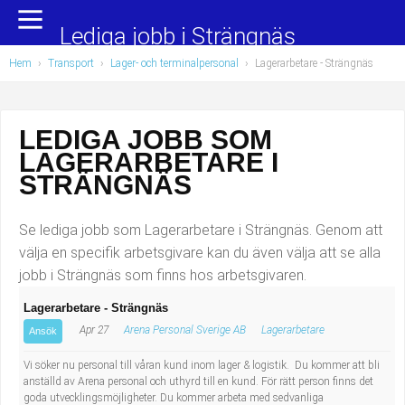
Yrkesområden
Populära jobb
Lediga jobb i Strängnäs
Hem
›
Transport
›
Lager- och terminalpersonal
›
Lagerarbetare
- Strängnäs
Administration, ekonomi, juridik
Undersköterska, hemtjänst och äldreboende
Bygg och anläggning
Städare/Lokalvårdare
LEDIGA JOBB SOM
LAGERARBETARE I
Chefer och verksamhetsledare
Barnskötare
STRÄNGNÄS
Data/IT
Lärare i förskola/Förskollärare
Se lediga jobb som Lagerarbetare i Strängnäs. Genom att
Försäljning, inköp, marknadsföring
Lagerarbetare
välja en specifik arbetsgivare kan du även välja att se alla
jobb i Strängnäs som finns hos arbetsgivaren.
Hantverksyrken
Bussförare/Busschaufför
Lagerarbetare - Strängnäs
Apr 27
Arena Personal Sverige AB
Lagerarbetare
Hotell, restaurang, storhushåll
Elevassistent
Ansök
Vi söker nu personal till våran kund inom lager & logistik. Du kommer att bli
Hälso- och sjukvård
Personlig assistent
anställd av Arena personal och uthyrd till en kund. För rätt person finns det
goda utvecklingsmöjligheter. Du kommer arbeta med sedvanliga