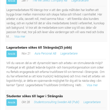
Jan 7
The We Select Company AB
Lagerarbetare
Ansök
Lagermedarbetare På Menigo tror vi att den goda måltiden har kraften att
bygga broar mellan människor och skapa hälsa och tillväxt i samhället. Här
arbetar vi alla, oavsett roll, med samma fokus – att förenkla våra kunders
vardag, och en nyckel till det är våra medarbetares bredd i erfarenhet, kunskap
och bakgrund. Vi tror att de medarbetare som söker sig till oss delar vår
passion för mat, tror på och lever våra värderingar och vill vara med och bidra
til...
Visa mer
Lagerarbetare sökes till Strängnäs(15 jobb)
Nov 21
Aura Personal AB
Lagerarbetare
Ansök
Vill du vara en del av ett dynamiskt team och arbeta i en stimulerande miljö?
Företaget är ett globalt ledande logistik- och transportorganisation som söker
nu flertals engagerade och erfarna truckförare till sin terminal i Strängnäs. Om
du har erfarenhet av att köra truck(A2-ledstaplare) och trivs med att arbeta i en
logistikmiljö, är detta en spännande möjlighet för dig att ta nästa steg i din
karriär! Tjänst: Lagerarbetare/Truckförare Omfattning: Helti...
Visa mer
Studenter sökes till lager i Strängnäs
Okt 28
Studentconsulting Sweden AB (Publ)
Lagerarbetare
Ansök