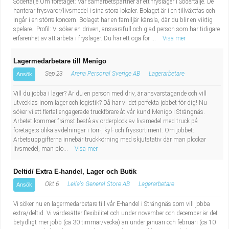
Södertälje.Om företaget: Vår samarbetspartner är ett fryslager i Södertälje. De
hanterar frysvaror/livsmedel i sina stora lokaler. Bolaget är i en tillväxtfas och
ingår i en större koncern. Bolaget har en familjär känsla, där du blir en viktig
spelare. Profil: Vi söker en driven, ansvarsfull och glad person som har tidigare
erfarenhet av att arbeta i fryslager. Du har ett öga för ...
Visa mer
Lagermedarbetare till Menigo
Sep 23
Arena Personal Sverige AB
Lagerarbetare
Ansök
Vill du jobba i lager? Är du en person med driv, är ansvarstagande och vill
utvecklas inom lager och logistik? Då har vi det perfekta jobbet för dig! Nu
söker vi ett flertal engagerade truckförare åt vår kund Menigo i Strängnäs.
Arbetet kommer främst bestå av orderplock av livsmedel med truck på
företagets olika avdelningar i torr-, kyl- och fryssortiment. Om jobbet:
Arbetsuppgifterna innebär truckkörning med skjutstativ där man plockar
livsmedel, man plo...
Visa mer
Deltid/ Extra E-handel, Lager och Butik
Okt 6
Leila's General Store AB
Lagerarbetare
Ansök
Vi söker nu en lagermedarbetare till vår E-handel i Strängnäs som vill jobba
extra/deltid. Vi värdesätter flexibilitet och under november och december är det
betydligt mer jobb (ca 30 timmar/vecka) än under januari och februari (ca 10