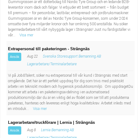
Gummigrossen är ett dotterbolag till Nordic Tyre Group och en ledande B2B-
leverantör inom däck och fälgar. Vi erbjuder ett brett sortiment – från budget
till premium – för personbilar, lastbilar, entreprenad- och jordbruksmaskiner.
Gummigrossen är en del av Nordic Tyre Group-koncernen, som under 2024
omsatte över fyra miljarder kronor och har omkring 500 anställda. Nu söker
lagermedarbetare till vårt nybyggda lager i Strängnäs! Just nu färdigställer vi
vår...
Visa mer
Extrapersonal till paketeringen - Strängnäs
Aug 22
Svenska Storesupport Bemanning AB
Ansök
Lagerarbetare/Terminalarbetare
Vi på Job&Talent; söker nu extrapersonal till vår kund i Strängnäs med start
omgående. Det här är ett perfekt uppdrag för dig som trivs med praktiskt
arbete i en tekniskt modern och hygienisk produktionsmiljö. Om uppdragetDu
kommer att arbeta i en paketeringsavdelning i en automatiserad
produktionsmiljö där du är en viktig del av flödet som ser till att produkterna
paketeras, hanteras och levereras enligt höga kvalitetskrav. Arbetet inleds med
en introduk...
Visa mer
Lagerarbetare/truckförare | Lernia | Strängnäs
Aug 8
Lernia Bemanning AB
Ansök
Lagerarbetare/Terminalarbetare