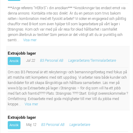
***Ange referens “HSför3” i din ansökan*** *Ansökningar tas endast emot via
denna annons. Kontakta inte oss direkt. Är du en person som trivs bakom
ratten i kombination med ett fysiskt arbete? Vi söker en engagerad och pålitlig
chaufför med B-kort som även hjälper till som lagerarbetare på vårt lager i
Strängnäs. Kom och var med på vår resa för ökad hållbarhet i samhället
genom återbruk av textilier! Som person är det viktigt att du är punktlig och
samti...
Visa mer
Extrajobb lager
Jul 22
B3 Personal AB
Lagerarbetare/Terminalarbetare
Ansök
Om oss B3 Personal är ett rekryterings- och bemanningsföretag med fokus på
att matcha rätt kompetens med rätt uppdrag. Vi arbetar nära både kunder och
kandidater för att skapa långsiktiga och hållbara samarbeten. Läs mer på
www.b3p.se Extraarbete på lager i Strängnäs – för dig som vill ha ett jobb
med fart och framtid???? Plats: Strängnäs ???? Start: Enligt överenskommelse ?
Omfattning: Extraarbete med goda möjligheter till mer Vill du jobba med
kroppe...
Visa mer
Extrajobb lager
Maj 12
B3 Personal AB
Lagerarbetare
Ansök