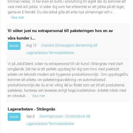
timmar/vecka). Vi har även en butik i anslutning till lagret där du kommer att
vara med och jobba. Vi söker dig som har erfarenhet av att jobba på ett lager,
gärna en E-handel. Du ska också gilla att anta nya utmaningar och v...
Visa mer
Vi söker just nu extrapersonal till paketeringen hos en av
våra kunder i...
Aug 13
Svenska Storesupport Bemanning AB
Ansök
Lagerarbetare/Terminalarbetare
Vi på Job&Talent; söker nu extrapersonal till vår kund i Strängnäs med start
omgående. Det här är ett perfekt uppdrag för dig som trivs med praktiskt
arbete i en tekniskt modern och hygienisk produktionsmiljö. Om uppdragetDu
kommer att arbeta i en paketeringsavdelning i en automatiserad
produktionsmiljö där du är en viktig del av flödet som ser till att produkterna
paketeras, hanteras och levereras enligt höga kvalitetskrav. Arbetet inleds med
en introduk...
Visa mer
Lagerarbetare - Strängnäs
Sep 8
Gummigrossen i Örnsköldsvik AB
Ansök
Lagerarbetare/Terminalarbetare