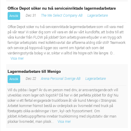
Office Depot söker nu två serviceinriktade lagermedarbetare
Dec 31
The We Select Company AB
Lagerarbetare
Ansök
Office Depot söker nu två serviceinriktade lagermedarbetare som vill vara med
på vår resa! Vi söker dig som vill vara en del av vårt kundlöfte, att bidra till att
våra kunder från FLOW på jobbet! Som arbetsgivare erbjuder vi en trygg och
familjär arbetsplats med kollektivavtal där affärerna aldrig står still! Teamwork
och service på toppnivå ligger oss varmt om hjärtat och som det
värderingsstyrda bolag vi är, siktar vi alltid lite högre och lite längre. O...
Visa mer
Lagermedarbetare till Menigo
Dec 22
Arena Personal Sverige AB
Lagerarbetare
Ansök
Vill du jobba i lager? Är du en person med driv, är ansvarstagande och vill
utvecklas inom lager och logistik? Då har vi det perfekta jobbet för dig! Nu
söker vi ett flertal engagerade truckförare åt vår kund Menigo i Strängnäs.
Arbetet kommer främst bestå av orderplock av livsmedel med truck på
företagets olika avdelningar i torr-, kyl- och fryssortiment. Om
jobbet:Arbetsuppgifterna innebär truckkörning med skjutstativ där man
plockar livsmedel, man plock...
Visa mer