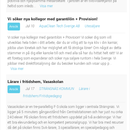
positiva och hjälpsamma medarbetare. Tjänsten är en tillsvidaretjänst på
heltid som inleds...
Visa mer
Vi söker nya kollegor med garantilön + Provision!
Jul 10
AquaClean Tech Sverige AB
Utesäljare
Ansök
Vi söker nya kollegor med garantilön + Provision! Vi söker dig som vill
utvecklas hela tiden i ditt arbete, där du är villig att ta nya kliv i din karriär,
jobba utan lönetak och har möjlighet att få otroliga löner! Om något av detta
stämmer in på dig eller kanske till och med alla så har du hittat helt rätt! Vi är
ett företag som expanderar och söker nya säljare runtom i hela Sverige. Vi
jobbar med direktförsäljning där du besöker kunden och visar upp p...
Visa mer
Lärare i fritidshem, Vasaskolan
Jul 17
STRÄNGNÄS KOMMUN
Lärare i
Ansök
fritidshem/Fritidspedagog
Vasaskolan är en tre-parallellig F-3 skola som ligger i centrala Strängnäs. Vi
ligger på 5 minuters gångavstånd från Centralstationen och har just nu cirka
240 elever. På skolan finns ett fritidshem uppdelat på två avdelningar. Vi har
ett bra elevunderlag och en kompetent personalgrupp. Vi har bra med resurser
då det på skolan finns SvA-lärare, 3 speciallärare, en specialpedagog och