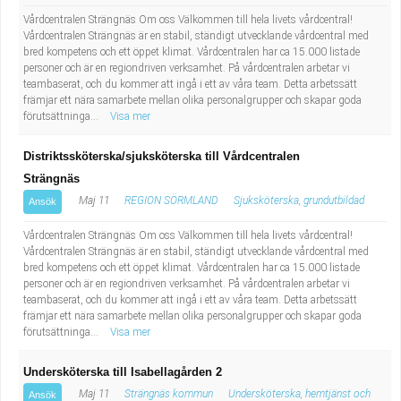
Vårdcentralen Strängnäs Om oss Välkommen till hela livets vårdcentral!
Vårdcentralen Strängnäs är en stabil, ständigt utvecklande vårdcentral med
bred kompetens och ett öppet klimat. Vårdcentralen har ca 15.000 listade
personer och är en regiondriven verksamhet. På vårdcentralen arbetar vi
teambaserat, och du kommer att ingå i ett av våra team. Detta arbetssätt
främjar ett nära samarbete mellan olika personalgrupper och skapar goda
förutsättninga...
Visa mer
Distriktssköterska/sjuksköterska till Vårdcentralen
Strängnäs
Maj 11
REGION SÖRMLAND
Sjuksköterska, grundutbildad
Ansök
Vårdcentralen Strängnäs Om oss Välkommen till hela livets vårdcentral!
Vårdcentralen Strängnäs är en stabil, ständigt utvecklande vårdcentral med
bred kompetens och ett öppet klimat. Vårdcentralen har ca 15.000 listade
personer och är en regiondriven verksamhet. På vårdcentralen arbetar vi
teambaserat, och du kommer att ingå i ett av våra team. Detta arbetssätt
främjar ett nära samarbete mellan olika personalgrupper och skapar goda
förutsättninga...
Visa mer
Undersköterska till Isabellagården 2
Maj 11
Strängnäs kommun
Undersköterska, hemtjänst och
Ansök