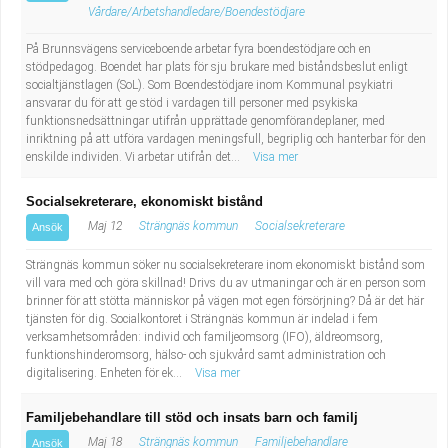
Vårdare/Arbetshandledare/Boendestödjare
På Brunnsvägens serviceboende arbetar fyra boendestödjare och en
stödpedagog. Boendet har plats för sju brukare med biståndsbeslut enligt
socialtjänstlagen (SoL). Som Boendestödjare inom Kommunal psykiatri
ansvarar du för att ge stöd i vardagen till personer med psykiska
funktionsnedsättningar utifrån upprättade genomförandeplaner, med
inriktning på att utföra vardagen meningsfull, begriplig och hanterbar för den
enskilde individen. Vi arbetar utifrån det...
Visa mer
Socialsekreterare, ekonomiskt bistånd
Maj 12
Strängnäs kommun
Socialsekreterare
Ansök
Strängnäs kommun söker nu socialsekreterare inom ekonomiskt bistånd som
vill vara med och göra skillnad! Drivs du av utmaningar och är en person som
brinner för att stötta människor på vägen mot egen försörjning? Då är det här
tjänsten för dig. Socialkontoret i Strängnäs kommun är indelad i fem
verksamhetsområden: individ och familjeomsorg (IFO), äldreomsorg,
funktionshinderomsorg, hälso- och sjukvård samt administration och
digitalisering. Enheten för ek...
Visa mer
Familjebehandlare till stöd och insats barn och familj
Maj 18
Strängnäs kommun
Familjebehandlare
Ansök