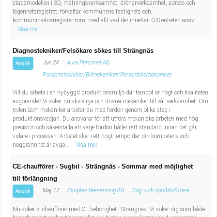
stadsmodellen i 3D, mätningsverksamhet, drönarverksamhet, adress och
lägenhetsregistret, förvaltar kommunens fastighets och
kommuninvånarregister mm. med allt vad det innebär. GIS enheten ansv...
Visa mer
Diagnostekniker/Felsökare sökes till Strängnäs
Jun 24
Aura Personal AB
Ansök
Fordonstekniker/Bilmekaniker/Personbilsmekaniker
Vill du arbeta i en nybyggd produktionsmiljö där tempot är högt och kvaliteten
avgörande? Vi söker nu skickliga och drivna mekaniker till vår verksamhet. Om
rollen Som mekaniker arbetar du med fordon genom olika steg i
produktionskedjan. Du ansvarar för att utföra mekaniska arbeten med hög
precision och säkerställa att varje fordon håller rätt standard innan det går
vidare i processen. Arbetet sker i ett högt tempo där din kompetens och
noggrannhet är avgö...
Visa mer
CE-chaufförer - Sugbil - Strängnäs - Sommar med möjlighet
till förlängning
Maj 27
Simplex Bemanning AB
Sug- och spolbilsförare
Ansök
Nu söker vi chaufförer med CE-behörighet i Strängnäs. Vi söker dig som både