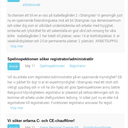
äldreboende
Ta chansen att bli en av oss på Isabellagården 2 i Strängnäs! Vi genomgår just
nu en spännande förändringsresa mot att bli Strängnäs nya demenscentrum
och söker dig som är utbildad undersköterska och arbetar med trygghet,
omtanke och lyhördhet för att säkerställa en god vård och omsorg för våra
äldre. Isabellagården 2 har totalt 40 platser, varav 14 är korttidsplatser, 6 är
växelvårdsplatser och 20 är permanenta platser. 2 plats(er). ARBETSUPPGI...
Visa mer
Spelinspektionen söker registrator/administratör
Maj 11
Spelinspektionen
Registrator
Ansök
Vill du arbeta som registrator/administratör på en spännande myndighet? Då
har vi jobbet för dig! Vi är en expertmyndighet i Strängnäs med ett stort och
viktigt uppdrag och vi vill ha din hjälp att göra Spelinspektionen ännu bättre.
Bakgrund Myndighetens registratur är placerad på rättsavdelningen och du
kommer att arbeta under chefsjuristens ledning. Vi söker just nu en eller två
registratorer till registraturen. Funktionen registratur ansvarar för regist...
Visa mer
Vi söker erfarna C- och CE-chaufförer!
Maj 11
Arena Personal Sverige AB
Distributionsförare