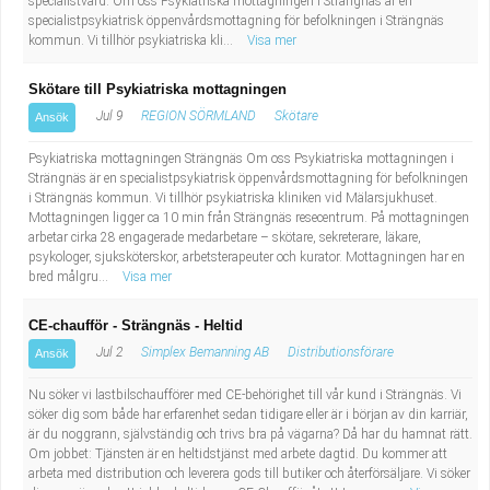
specialistvård. Om oss Psykiatriska mottagningen i Strängnäs är en
specialistpsykiatrisk öppenvårdsmottagning för befolkningen i Strängnäs
kommun. Vi tillhör psykiatriska kli...
Visa mer
Skötare till Psykiatriska mottagningen
Jul 9
REGION SÖRMLAND
Skötare
Ansök
Psykiatriska mottagningen Strängnäs Om oss Psykiatriska mottagningen i
Strängnäs är en specialistpsykiatrisk öppenvårdsmottagning för befolkningen
i Strängnäs kommun. Vi tillhör psykiatriska kliniken vid Mälarsjukhuset.
Mottagningen ligger ca 10 min från Strängnäs resecentrum. På mottagningen
arbetar cirka 28 engagerade medarbetare – skötare, sekreterare, läkare,
psykologer, sjuksköterskor, arbetsterapeuter och kurator. Mottagningen har en
bred målgru...
Visa mer
CE-chaufför - Strängnäs - Heltid
Jul 2
Simplex Bemanning AB
Distributionsförare
Ansök
Nu söker vi lastbilschaufförer med CE-behörighet till vår kund i Strängnäs. Vi
söker dig som både har erfarenhet sedan tidigare eller är i början av din karriär,
är du noggrann, självständig och trivs bra på vägarna? Då har du hamnat rätt.
Om jobbet: Tjänsten är en heltidstjänst med arbete dagtid. Du kommer att
arbeta med distribution och leverera gods till butiker och återförsäljare. Vi söker