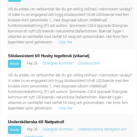
Vill du arbeta i en verksamhet där du gör verklig skillnad i människors vardag?
Vi söker nu en engagerad och trygg stödassistent till ett LSS-boende med fem
brukare inom personkrets 1, med diagnoser såsom intellektuell
funktionsnedsättning (IF) och autism. Sommaren 2024 öppnade Strängnäs
kommun ett nytt LSS-boende i natursköna Stallarholmen. Boendet ligger i
utkanten av samhället med närhet till skog och grönområden. Här finns fem
lägenheter samt gemensam...
Visa mer
Stödassistent till Husby tegelbruk (vikariat)
Maj 26
Strängnäs kommun
Stödassistent
Ansök
Vill du arbeta i en verksamhet där du gör verklig skillnad i människors vardag?
Vi söker nu en engagerad och trygg stödassistent till ett LSS-boende med fem
brukare inom personkrets 1, med diagnoser såsom intellektuell
funktionsnedsättning (IF) och autism. Sommaren 2024 öppnade Strängnäs
kommun ett nytt LSS-boende i natursköna Stallarholmen. Boendet ligger i
utkanten av samhället med närhet till skog och grönområden. Här finns fem
lägenheter samt gemensam...
Visa mer
Undersköterska till Nattpatrull
Maj 26
Strängnäs kommun
Undersköterska, hemtjänst och
Ansök