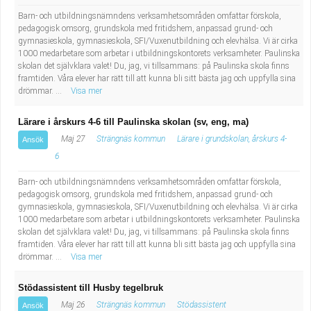
Barn- och utbildningsnämndens verksamhetsområden omfattar förskola,
pedagogisk omsorg, grundskola med fritidshem, anpassad grund- och
gymnasieskola, gymnasieskola, SFI/Vuxenutbildning och elevhälsa. Vi är cirka
1000 medarbetare som arbetar i utbildningskontorets verksamheter. Paulinska
skolan det självklara valet! Du, jag, vi tillsammans: på Paulinska skola finns
framtiden. Våra elever har rätt till att kunna bli sitt bästa jag och uppfylla sina
drömmar. ...
Visa mer
Lärare i årskurs 4-6 till Paulinska skolan (sv, eng, ma)
Maj 27
Strängnäs kommun
Lärare i grundskolan, årskurs 4-
Ansök
6
Barn- och utbildningsnämndens verksamhetsområden omfattar förskola,
pedagogisk omsorg, grundskola med fritidshem, anpassad grund- och
gymnasieskola, gymnasieskola, SFI/Vuxenutbildning och elevhälsa. Vi är cirka
1000 medarbetare som arbetar i utbildningskontorets verksamheter. Paulinska
skolan det självklara valet! Du, jag, vi tillsammans: på Paulinska skola finns
framtiden. Våra elever har rätt till att kunna bli sitt bästa jag och uppfylla sina
drömmar. ...
Visa mer
Stödassistent till Husby tegelbruk
Maj 26
Strängnäs kommun
Stödassistent
Ansök