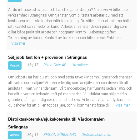
Är du intresserad av bilar och har ett öga för detaljer? Nu söker vi biltestare till
verksamhet i Strängnäs! Om tjänsten Som biltestare arbetar du med att
kontrollera och testa fordon inför försäljning. Du säkerställer att bilarna håller
rätt kvalitet och är redo för kund. Arbetet är varierande och passar dig som
gillar både praktiskt arbete och noggrann kontroll. Arbetsuppgifter:
Testkörning av fordon Kontroll av funktioner och bilens skick Enklare fe...
Visa mer
Säljjobb fast lön + provision i Strängnäs
Maj 17
Rhino Gate AB
Utesäljare
Ansök
Om jobbet Här har du ett jobb med stora utvecklingsmöjligheter och chansen
att lyckas som säljare! Vi söker efter dig som är självsäker och driven för att
ansluta till vårt vinnande team. Vårt moderbolag har funnits sedan 1992 och
har alltid varit en ledande kraft på marknaden. Vi utbildar våra säljare från
grunden, så ingen tidigare erfarenhet behövs. Vi tror att viljan att lyckas är allt
du behöver för att bli en toppsäljare, och vi kommer att förse di...
Visa mer
Distriktssköterska/sjuksköterska till Vårdcentralen
Strängnäs
Maj 11
REGION SÖRMLAND
Distriktssköterska
Ansök