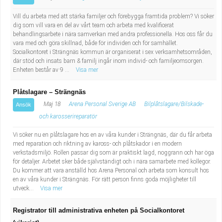
Vill du arbeta med att stärka familjer och förebygga framtida problem? Vi söker
dig som vill vara en del av vårt team och arbeta med kvalificerat
behandlingsarbete i nära samverkan med andra professionella. Hos oss får du
vara med och göra skillnad, både för individen och för samhället.
Socialkontoret i Strängnäs kommun är organiserat i sex verksamhetsområden,
där stöd och insats barn & familj ingår inom individ- och familjeomsorgen.
Enheten består av 9 ...
Visa mer
Plåtslagare – Strängnäs
Maj 18
Arena Personal Sverige AB
Bilplåtslagare/Bilskade-
Ansök
och karosserireparatör
Vi söker nu en plåtslagare hos en av våra kunder i Strängnäs, där du får arbeta
med reparation och riktning av kaross- och plåtskador i en modern
verkstadsmiljö. Rollen passar dig som är praktiskt lagd, noggrann och har öga
för detaljer. Arbetet sker både självständigt och i nära samarbete med kollegor.
Du kommer att vara anställd hos Arena Personal och arbeta som konsult hos
en av våra kunder i Strängnäs. För rätt person finns goda möjligheter till
utveck...
Visa mer
Registrator till administrativa enheten på Socialkontoret