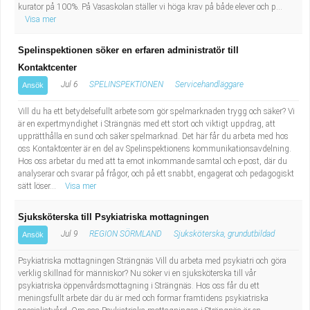
kurator på 100%. På Vasaskolan ställer vi höga krav på både elever och p...
Visa mer
Spelinspektionen söker en erfaren administratör till
Kontaktcenter
Jul 6
SPELINSPEKTIONEN
Servicehandläggare
Ansök
Vill du ha ett betydelsefullt arbete som gör spelmarknaden trygg och säker? Vi
är en expertmyndighet i Strängnäs med ett stort och viktigt uppdrag, att
upprätthålla en sund och säker spelmarknad. Det här får du arbeta med hos
oss Kontaktcenter är en del av Spelinspektionens kommunikationsavdelning.
Hos oss arbetar du med att ta emot inkommande samtal och e-post, där du
analyserar och svarar på frågor, och på ett snabbt, engagerat och pedagogiskt
sätt löser...
Visa mer
Sjuksköterska till Psykiatriska mottagningen
Jul 9
REGION SÖRMLAND
Sjuksköterska, grundutbildad
Ansök
Psykiatriska mottagningen Strängnäs Vill du arbeta med psykiatri och göra
verklig skillnad för människor? Nu söker vi en sjuksköterska till vår
psykiatriska öppenvårdsmottagning i Strängnäs. Hos oss får du ett
meningsfullt arbete där du är med och formar framtidens psykiatriska