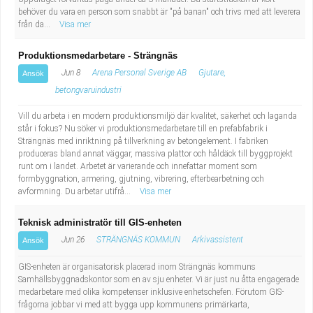
behöver du vara en person som snabbt är "på banan" och trivs med att leverera
från da...
Visa mer
Produktionsmedarbetare - Strängnäs
Jun 8
Arena Personal Sverige AB
Gjutare,
Ansök
betongvaruindustri
Vill du arbeta i en modern produktionsmiljö där kvalitet, säkerhet och laganda
står i fokus? Nu söker vi produktionsmedarbetare till en prefabfabrik i
Strängnäs med inriktning på tillverkning av betongelement. I fabriken
produceras bland annat väggar, massiva plattor och håldäck till byggprojekt
runt om i landet. Arbetet är varierande och innefattar moment som
formbyggnation, armering, gjutning, vibrering, efterbearbetning och
avformning. Du arbetar utifrå...
Visa mer
Teknisk administratör till GIS-enheten
Jun 26
STRÄNGNÄS KOMMUN
Arkivassistent
Ansök
GIS-enheten är organisatorisk placerad inom Strängnäs kommuns
Samhällsbyggnadskontor som en av sju enheter. Vi är just nu åtta engagerade
medarbetare med olika kompetenser inklusive enhetschefen. Förutom GIS-
frågorna jobbar vi med att bygga upp kommunens primärkarta,