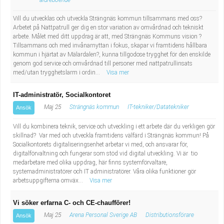
äldreboende
Vill du utvecklas och utveckla Strängnäs kommun tillsammans med oss?
Arbetet på Nattpatrull ger dig en stor variation av omvårdnad och tekniskt
arbete. Målet med ditt uppdrag är att, med Strängnäs Kommuns vision ?
Tillsammans och med invånarnyttan i fokus, skapar vi framtidens hållbara
kommun i hjärtat av Mälardalen?, kunna tillgodose trygghet för den enskilde
genom god service och omvårdnad till personer med nattpatrullinsats
med/utan trygghetslarm i ordin...
Visa mer
IT-administratör, Socialkontoret
Maj 25
Strängnäs kommun
IT-tekniker/Datatekniker
Ansök
Vill du kombinera teknik, service och utveckling i ett arbete där du verkligen gör
skillnad? Var med och utveckla framtidens välfärd i Strängnäs kommun! På
Socialkontorets digitaliseringsenhet arbetar vi med, och ansvarar för,
digitalförvaltning och fungerar som stöd vid digital utveckling. Vi är tio
medarbetare med olika uppdrag, här finns systemförvaltare,
systemadministratörer och IT administratörer. Våra olika funktioner gör
arbetsuppgifterna omväx...
Visa mer
Vi söker erfarna C- och CE-chaufförer!
Maj 25
Arena Personal Sverige AB
Distributionsförare
Ansök