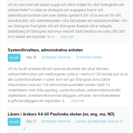
Vill du vara med och skapa trygga och säkra miljöer för våra hyresgäster och
verksamheter? Vi söker en strategisk och engagerad brand- och
säkerhetssamordnare som även arbetar operativt och vill ta ansvar för vårt
brandskydds- och säkerhetsarbete i våra fastigheter och bostadsområden. Om
oss Strängnäs Fastighets AB och Strängnäs Bostads AB är helägda
dotterbolag till Strängnäs kommun med ett totalt bestånd om cirka 288 000
kvm lokaler och bostäder. Vi vi...
Visa mer
Systemförvaltare, administrativa enheten
Maj 26
Strängnäs kommun
Systemförvaltare
Ansök
Vill du ha ett utvecklande och spännande arbete där såväl tekniken,
verksamhetsnyttan och medborganas nytta är i centrum? Då kanske just du är
den systemförvaltaren vi söker, kom och gör Strängnäs ännu bättre
tillsammans med oss! Vid administrativa enheten arbetar totalt 14
medarbetare, med olika uppdrag, systemförvaltare, verksamhetskontroller,
objektledare, utvecklare ekonomihandläggare, arkivarie, nämndsekreterare,
avgiftshandläggare och registrator. A...
Visa mer
Lärare i årskurs 4-6 till Paulinska skolan (sv, eng, ma, NO)
Maj 27
Strängnäs kommun
Lärare i grundskolan, årskurs 4-
Ansök
6