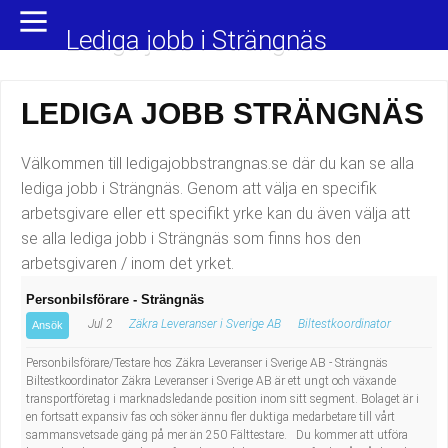
Yrkesområden
Populära jobb
Lediga jobb i Strängnäs
Administration, ekonomi, juridik
Undersköterska, hemtjänst och äldreboende
LEDIGA JOBB STRÄNGNÄS
Bygg och anläggning
Städare/Lokalvårdare
Välkommen till ledigajobbstrangnas.se där du kan se alla
Chefer och verksamhetsledare
Barnskötare
lediga jobb i Strängnäs. Genom att välja en specifik
arbetsgivare eller ett specifikt yrke kan du även välja att
Data/IT
Lärare i förskola/Förskollärare
se alla lediga jobb i Strängnäs som finns hos den
arbetsgivaren / inom det yrket.
Försäljning, inköp, marknadsföring
Lagerarbetare
Personbilsförare - Strängnäs
Hantverksyrken
Bussförare/Busschaufför
Jul 2
Zäkra Leveranser i Sverige AB
Biltestkoordinator
Ansök
Personbilsförare/Testare hos Zäkra Leveranser i Sverige AB - Strängnäs
Hotell, restaurang, storhushåll
Elevassistent
Biltestkoordinator Zäkra Leveranser i Sverige AB är ett ungt och växande
transportföretag i marknadsledande position inom sitt segment. Bolaget är i
Hälso- och sjukvård
Personlig assistent
en fortsatt expansiv fas och söker ännu fler duktiga medarbetare till vårt
sammansvetsade gäng på mer än 250 Fälttestare. Du kommer att utföra