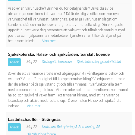
Vi söker en Varuhuschef! Brinner du för detaljhandel? Drivs du av de
utmaningar som finns i ett varuhus? Då är det dig vi söker som vår nya
varuhuschef till varuhuset i Strängnäs. Det är ju i varuhusen slaget om
kunderna står och nu behöver vi dig för att vinna detta slag. Din viktigaste
uppgift blir att varje dag presentera ett välskött och tilltalande varuhus med
positiva och hjälpsamma medarbetare. Tjänsten är en tillsvidaretjänst på
heltid som inleds ...
Visa mer
Sjuksköterska, Hälso- och sjukvården, Särskilt boende
Maj 22
Strängnäs kommun
Sjuksköterska, grundutbildad
Ansök
Söker du ett varierande arbete med utgångspunkt i vårdtagarens behov och
resurser? Vill du få möjlighet till kompetensutveckling? Vi erbjuder ett arbete
där du arbetar både självständigt och tillsammans i tvärfunktionella team
med personcentrering i fokus. Vi är en arbetsplats där framtidens kommunala
hälso- och sjukvård växer fram i ett trivsamt klimat, med ett närvarande
ledarskap och aktivt medarbetarskap. Överenheten Hälso- och sjukvård är
indelad ...
Visa mer
Lastbilschaufför - Strängnäs
Maj 22
Kraftsam Rekrytering & Bemanning AB
Ansök
Distributionsförare