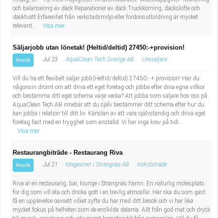
Fastighetsskötare
Socialt arbete
och balansering av däck Reparationer av däck Truckkörning, däckskifte och
däcktvätt Erfarenhet från verkstadsmiljö eller fordonsutbildning är mycket
relevant...
Visa mer
Informatör/Kommunikatör
Säkerhetsarbete
Säljarjobb utan lönetak! (Heltid/deltid) 27450:-+provision!
Brevbärare
Tekniskt arbete
Jul 23
AquaClean Tech Sverige AB
Utesäljare
Ansök
Sjuksköterska, grundutbildad
Transport
Vill du ha ett flexibelt säljar jobb(Heltid/deltid) 27450:- + provision! Har du
någonsin drömt om att driva ett eget företag och jobba efter dina egna villkor
och bestämma ditt eget schema varje vecka? Att jobba som säljare hos oss på
Kock, storhushåll
AquaClean Tech AB innebär att du själv bestämmer ditt schema efter hur du
kan jobba i relation till ditt liv. Känslan av att vara självständig och driva eget
företag fast med en trygghet som anställd. Vi har inga krav på tidi...
Undersköterska, vård- o specialavd. o mottagning
Visa mer
Bibliotekarie
Restaurangbiträde - Restaurang Riva
Jul 21
Magasinet i Strängnäs AB
Köksbiträde
Ansök
Administrativ assistent
Riva är en restaurang, bar, lounge i Strängnäs hamn. En naturlig mötesplats
för dig som vill äta och dricka gott i en trevlig atmosfär. Här ska du som gäst
Lärare i gymnasiet
få en upplevelse oavsett vilket syfte du har med ditt besök och vi har lika
mycket fokus på helheten som de enskilda delarna. Allt från god mat och dryck