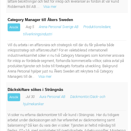
lättare besiktningar och test för inköp och leveranser av fordon åt vår kund
Industriell tillverkning
Behandlingsassistent/Socialpedagog
Riddermark Bil AB....
Visa mer
Installation, drift, underhåll
Tandsköterska
Category Manager till Åkers Sweden
Aug 5
Arena Personal Sverige AB
Produktionsledare,
Ansök
Kropps- och skönhetsvård
Budbilsförare
tillverkningsindustri
Vill du arbeta i en affärsnära och strategisk roll där du får påverka både
Kultur, media, design
Tidningsbud/Tidningsdistributör
inköpsstrategi och affärsresultat? För en väletablerad internationell
industriverksamhet söker vi nu två Category Managers som kommer ansvara
för inköp av fördelade segment, förhandla kommersiella villkor, säkra avtal på
Militärt arbete
Lärare i fritidshem/Fritidspedagog
produkter/tjänster och bidra till företagets fortsatta utveckling. Bakgrund
Arena Personal hjälper just nu Åkers Sweden att rekrytera två Category
Naturbruk
Taxiförare/Taxichaufför
Managers till de...
Visa mer
Däckskiftare sökes i Strängnäs
Naturvetenskapligt arbete
Läkarsekreterare/Vårdadmin/Medicinsk
Jul 30
Aura Personal AB
Däckmontör/Däck- och
Ansök
hjulmekaniker
sekreterare
Pedagogiskt arbete
Vi söker nu erfarna däckmontörer till vår kund i Strängnäs. Har du tidigare
Lastbilsförare m.fl.
Sanering och renhållning
arbetat under däcksäsongen och har erfarenhet av däckmontering samt
balansering? Då kan du vara den vi söker. Tjänsten är heltid måndag till
fredag, 07–16, med möjligheter till övertidsarbete. Arbetsuppgifter: Montering