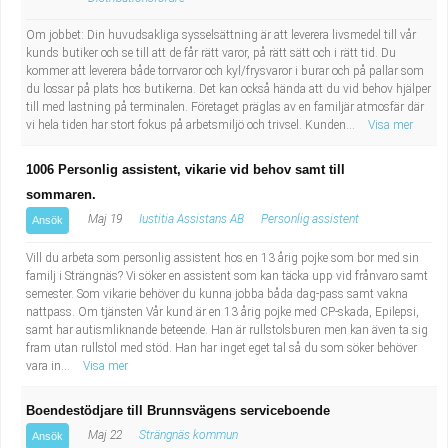
Om jobbet: Din huvudsakliga sysselsättning är att leverera livsmedel till vår
kunds butiker och se till att de får rätt varor, på rätt sätt och i rätt tid. Du
kommer att leverera både torrvaror och kyl/frysvaror i burar och på pallar som
du lossar på plats hos butikerna. Det kan också hända att du vid behov hjälper
till med lastning på terminalen. Företaget präglas av en familjär atmosfär där
vi hela tiden har stort fokus på arbetsmiljö och trivsel. Kunden...
Visa mer
1006 Personlig assistent, vikarie vid behov samt till
sommaren.
Maj 19
Iustitia Assistans AB
Personlig assistent
Ansök
Vill du arbeta som personlig assistent hos en 13 årig pojke som bor med sin
familj i Strängnäs? Vi söker en assistent som kan täcka upp vid frånvaro samt
semester. Som vikarie behöver du kunna jobba båda dag-pass samt vakna
nattpass. Om tjänsten Vår kund är en 13 årig pojke med CP-skada, Epilepsi,
samt har autismliknande beteende. Han är rullstolsburen men kan även ta sig
fram utan rullstol med stöd. Han har inget eget tal så du som söker behöver
vara in...
Visa mer
Boendestödjare till Brunnsvägens serviceboende
Maj 22
Strängnäs kommun
Ansök