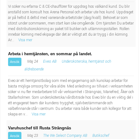
Vi söker nu erfarna C & CE-chaufförer för uppdrag hos välkänd kund. Du blir
anställd som konsult hos Arena Personal och arbetar ute hos kund. Uppdraget
är på heltid & deltid med varierande arbetstider (dag/kväll). Behovet är som
störst under sommaren, men start kan ske omgående. Om tjänsten Du arbetar
med distributionskörning av paket till butiker och utlämningsställen. Rollen
innebär körning med ekipage där det är viktigt att du är trygg i din körning.
Ar...
Visa mer
Arbeta i hemtjänsten, en sommar på landet.
Maj 24
Eveo AB
Undersköterska, hemtjänst och
Ansök
äldreboende
Eveo är ett hemtjänstbolag som med engagemang och kunskap arbetar för
bästa möjliga omsorg för våra äldre. Med anledning av tillväxt i verksamheten
söker vi nu fler medarbetare till vår verksamhet i Strängnäs, Mariefred, Åker och
Stallarholmen. Som undersköterska/vårdbiträde hos Eveo blir du en viktig del i
ett engagerat team där kundens trygghet, självbestämmande och
välbefinnande står i centrum. Du arbetar nära både kunder och kollegor för att
skapa en v...
Visa mer
Varuhuschef till Rusta Strängnäs
Maj 23
The We Select Company AB
Butikschef
Ansök