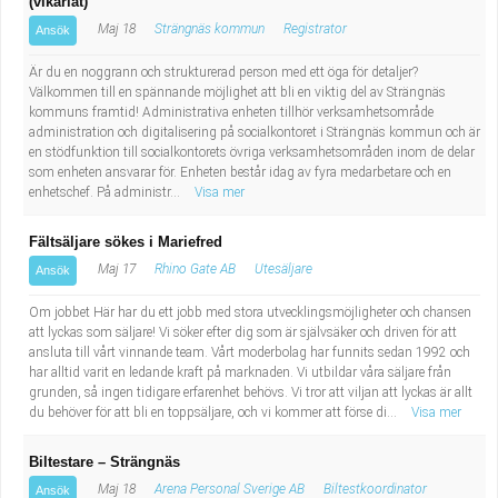
(vikariat)
Maj 18
Strängnäs kommun
Registrator
Ansök
Är du en noggrann och strukturerad person med ett öga för detaljer?
Välkommen till en spännande möjlighet att bli en viktig del av Strängnäs
kommuns framtid! Administrativa enheten tillhör verksamhetsområde
administration och digitalisering på socialkontoret i Strängnäs kommun och är
en stödfunktion till socialkontorets övriga verksamhetsområden inom de delar
som enheten ansvarar för. Enheten består idag av fyra medarbetare och en
enhetschef. På administr...
Visa mer
Fältsäljare sökes i Mariefred
Maj 17
Rhino Gate AB
Utesäljare
Ansök
Om jobbet Här har du ett jobb med stora utvecklingsmöjligheter och chansen
att lyckas som säljare! Vi söker efter dig som är självsäker och driven för att
ansluta till vårt vinnande team. Vårt moderbolag har funnits sedan 1992 och
har alltid varit en ledande kraft på marknaden. Vi utbildar våra säljare från
grunden, så ingen tidigare erfarenhet behövs. Vi tror att viljan att lyckas är allt
du behöver för att bli en toppsäljare, och vi kommer att förse di...
Visa mer
Biltestare – Strängnäs
Maj 18
Arena Personal Sverige AB
Biltestkoordinator
Ansök