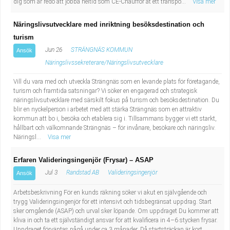
dig som är redo att jobba heltid som CE-Chaufför åt ett transpo...
Visa mer
Näringslivsutvecklare med inriktning besöksdestination och
turism
Jun 26
STRÄNGNÄS KOMMUN
Ansök
Näringslivssekreterare/Näringslivsutvecklare
Vill du vara med och utveckla Strängnäs som en levande plats för företagande,
turism och framtida satsningar? Vi söker en engagerad och strategisk
näringslivsutvecklare med särskilt fokus på turism och besöksdestination. Du
blir en nyckelperson i arbetet med att stärka Strängnäs som en attraktiv
kommun att bo i, besöka och etablera sig i. Tillsammans bygger vi ett starkt,
hållbart och välkomnande Strängnäs – för invånare, besökare och näringsliv.
Näringsl...
Visa mer
Erfaren Valideringsingenjör (Frysar) – ASAP
Jul 3
Randstad AB
Valideringsingenjör
Ansök
Arbetsbeskrivning För en kunds räkning söker vi akut en självgående och
trygg Valideringsingenjör för ett intensivt och tidsbegränsat uppdrag. Start
sker omgående (ASAP) och urval sker löpande. Om uppdraget Du kommer att
kliva in och ta ett självständigt ansvar för att kvalificera in 4–6 stycken frysar.
Uppdraget förväntas pågå under ca 3 månader. Då startsträckan är kort