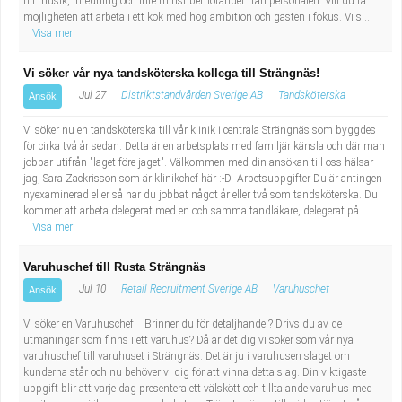
till musik, inredning och inte minst bemötandet från personalen. Vill du få
möjligheten att arbeta i ett kök med hög ambition och gästen i fokus. Vi s...
Visa mer
Vi söker vår nya tandsköterska kollega till Strängnäs!
Jul 27
Distriktstandvården Sverige AB
Tandsköterska
Ansök
Vi söker nu en tandsköterska till vår klinik i centrala Strängnäs som byggdes
för cirka två år sedan. Detta är en arbetsplats med familjär känsla och där man
jobbar utifrån "laget före jaget". Välkommen med din ansökan till oss hälsar
jag, Sara Zackrisson som är klinikchef här :-D Arbetsuppgifter Du är antingen
nyexaminerad eller så har du jobbat något år eller två som tandsköterska. Du
kommer att arbeta delegerat med en och samma tandläkare, delegerat på...
Visa mer
Varuhuschef till Rusta Strängnäs
Jul 10
Retail Recruitment Sverige AB
Varuhuschef
Ansök
Vi söker en Varuhuschef! Brinner du för detaljhandel? Drivs du av de
utmaningar som finns i ett varuhus? Då är det dig vi söker som vår nya
varuhuschef till varuhuset i Strängnäs. Det är ju i varuhusen slaget om
kunderna står och nu behöver vi dig för att vinna detta slag. Din viktigaste
uppgift blir att varje dag presentera ett välskött och tilltalande varuhus med