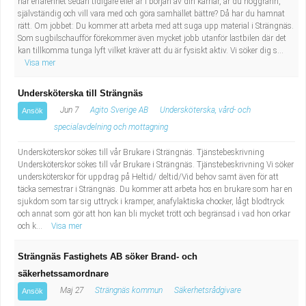
har erfarenhet sedan tidigare eller är i början av din karriär, är du noggrann,
självständig och vill vara med och göra samhället bättre? Då har du hamnat
rätt. Om jobbet: Du kommer att arbeta med att suga upp material i Strängnäs.
Som sugbilschaufför förekommer även mycket jobb utanför lastbilen där det
kan tillkomma tunga lyft vilket kräver att du är fysiskt aktiv. Vi söker dig s...
Visa mer
Undersköterska till Strängnäs
Jun 7
Agito Sverige AB
Undersköterska, vård- och
Ansök
specialavdelning och mottagning
Undersköterskor sökes till vår Brukare i Strängnäs. Tjänstebeskrivning
Undersköterskor sökes till vår Brukare i Strängnäs. Tjänstebeskrivning Vi söker
undersköterskor för uppdrag på Heltid/ deltid/Vid behov samt även för att
täcka semestrar i Strängnäs. Du kommer att arbeta hos en brukare som har en
sjukdom som tar sig uttryck i kramper, anafylaktiska chocker, lågt blodtryck
och annat som gör att hon kan bli mycket trött och begränsad i vad hon orkar
och k...
Visa mer
Strängnäs Fastighets AB söker Brand- och
säkerhetssamordnare
Maj 27
Strängnäs kommun
Säkerhetsrådgivare
Ansök