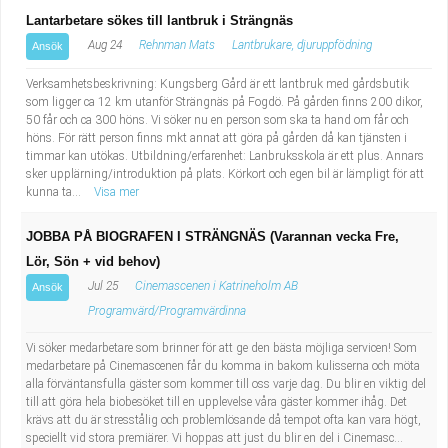
Lantarbetare sökes till lantbruk i Strängnäs
Aug 24
Rehnman Mats
Lantbrukare, djuruppfödning
Ansök
Verksamhetsbeskrivning: Kungsberg Gård är ett lantbruk med gårdsbutik
som ligger ca 12 km utanför Strängnäs på Fogdö. På gården finns 200 dikor,
50 får och ca 300 höns. Vi söker nu en person som ska ta hand om får och
höns. För rätt person finns mkt annat att göra på gården då kan tjänsten i
timmar kan utökas. Utbildning/erfarenhet: Lanbruksskola är ett plus. Annars
sker upplärning/introduktion på plats. Körkort och egen bil är lämpligt för att
kunna ta...
Visa mer
JOBBA PÅ BIOGRAFEN I STRÄNGNÄS (Varannan vecka Fre,
Lör, Sön + vid behov)
Jul 25
Cinemascenen i Katrineholm AB
Ansök
Programvärd/Programvärdinna
Vi söker medarbetare som brinner för att ge den bästa möjliga servicen! Som
medarbetare på Cinemascenen får du komma in bakom kulisserna och möta
alla förväntansfulla gäster som kommer till oss varje dag. Du blir en viktig del
till att göra hela biobesöket till en upplevelse våra gäster kommer ihåg. Det
krävs att du är stresstålig och problemlösande då tempot ofta kan vara högt,
speciellt vid stora premiärer. Vi hoppas att just du blir en del i Cinemasc...