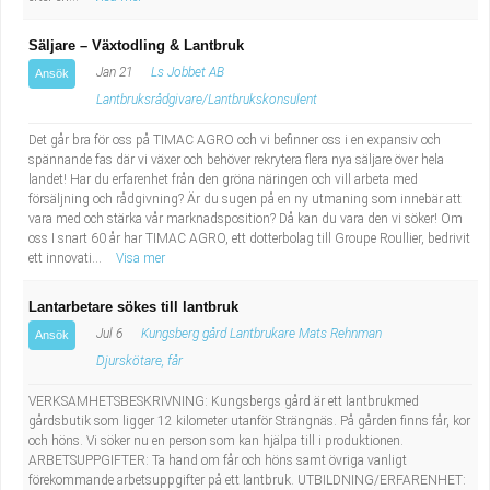
Säljare – Växtodling & Lantbruk
Jan 21
Ls Jobbet AB
Ansök
Lantbruksrådgivare/Lantbrukskonsulent
Det går bra för oss på TIMAC AGRO och vi befinner oss i en expansiv och
spännande fas där vi växer och behöver rekrytera flera nya säljare över hela
landet! Har du erfarenhet från den gröna näringen och vill arbeta med
försäljning och rådgivning? Är du sugen på en ny utmaning som innebär att
vara med och stärka vår marknadsposition? Då kan du vara den vi söker! Om
oss I snart 60 år har TIMAC AGRO, ett dotterbolag till Groupe Roullier, bedrivit
ett innovati...
Visa mer
Lantarbetare sökes till lantbruk
Jul 6
Kungsberg gård Lantbrukare Mats Rehnman
Ansök
Djurskötare, får
VERKSAMHETSBESKRIVNING: Kungsbergs gård är ett lantbrukmed
gårdsbutik som ligger 12 kilometer utanför Strängnäs. På gården finns får, kor
och höns. Vi söker nu en person som kan hjälpa till i produktionen.
ARBETSUPPGIFTER: Ta hand om får och höns samt övriga vanligt
förekommande arbetsuppgifter på ett lantbruk. UTBILDNING/ERFARENHET: