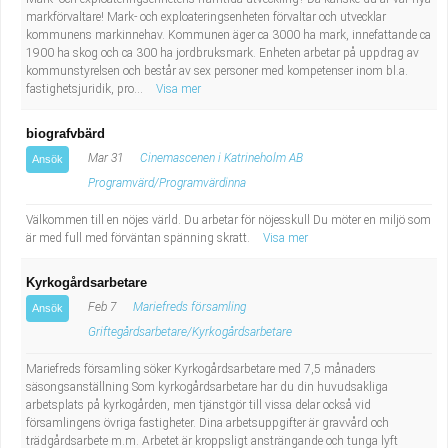
markförvaltare! Mark- och exploateringsenheten förvaltar och utvecklar
kommunens markinnehav. Kommunen äger ca 3000 ha mark, innefattande ca
1900 ha skog och ca 300 ha jordbruksmark. Enheten arbetar på uppdrag av
kommunstyrelsen och består av sex personer med kompetenser inom bl.a.
fastighetsjuridik, pro...
Visa mer
biografvbärd
Mar 31
Cinemascenen i Katrineholm AB
Ansök
Programvärd/Programvärdinna
Välkommen till en nöjes värld. Du arbetar för nöjesskull Du möter en miljö som
är med full med förväntan spänning skratt.
Visa mer
Kyrkogårdsarbetare
Feb 7
Mariefreds församling
Ansök
Griftegårdsarbetare/Kyrkogårdsarbetare
Mariefreds församling söker Kyrkogårdsarbetare med 7,5 månaders
säsongsanställning Som kyrkogårdsarbetare har du din huvudsakliga
arbetsplats på kyrkogården, men tjänstgör till vissa delar också vid
församlingens övriga fastigheter. Dina arbetsuppgifter är gravvård och
trädgårdsarbete m.m. Arbetet är kroppsligt ansträngande och tunga lyft