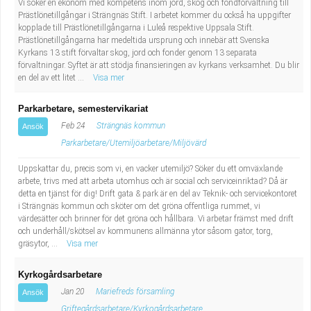
Vi söker en ekonom med kompetens inom jord, skog och fondförvaltning till
Industriell tillverkning
Behandlingsassistent/Socialpedagog
Prästlönetillgångar i Strängnäs Stift. I arbetet kommer du också ha uppgifter
kopplade till Prästlönetillgångarna i Luleå respektive Uppsala Stift.
Prästlönetillgångarna har medeltida ursprung och innebär att Svenska
Installation, drift, underhåll
Tandsköterska
Kyrkans 13 stift förvaltar skog, jord och fonder genom 13 separata
förvaltningar. Syftet är att stödja finansieringen av kyrkans verksamhet. Du blir
en del av ett litet ...
Visa mer
Kropps- och skönhetsvård
Budbilsförare
Parkarbetare, semestervikariat
Kultur, media, design
Tidningsbud/Tidningsdistributör
Feb 24
Strängnäs kommun
Ansök
Parkarbetare/Utemiljöarbetare/Miljövärd
Militärt arbete
Lärare i fritidshem/Fritidspedagog
Uppskattar du, precis som vi, en vacker utemiljö? Söker du ett omväxlande
arbete, trivs med att arbeta utomhus och är social och serviceinriktad? Då är
Naturbruk
Taxiförare/Taxichaufför
detta en tjänst för dig! Drift gata & park är en del av Teknik- och servicekontoret
i Strängnäs kommun och sköter om det gröna offentliga rummet, vi
Naturvetenskapligt arbete
Läkarsekreterare/Vårdadmin/Medicinsk
värdesätter och brinner för det gröna och hållbara. Vi arbetar främst med drift
och underhåll/skötsel av kommunens allmänna ytor såsom gator, torg,
gräsytor, ...
Visa mer
sekreterare
Pedagogiskt arbete
Kyrkogårdsarbetare
Lastbilsförare m.fl.
Sanering och renhållning
Jan 20
Mariefreds församling
Ansök
Griftegårdsarbetare/Kyrkogårdsarbetare