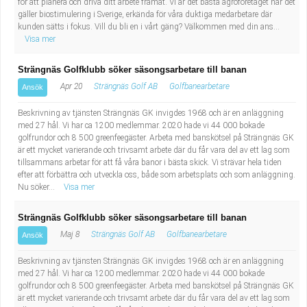
för att planera och driva ditt arbete framåt. Vi är det bästa agroföretaget när det
gäller biostimulering i Sverige, erkända för våra duktiga medarbetare där
kunden sätts i fokus. Vill du bli en i vårt gäng? Välkommen med din ans...
Visa mer
Strängnäs Golfklubb söker säsongsarbetare till banan
Apr 20
Strängnäs Golf AB
Golfbanearbetare
Ansök
Beskrivning av tjänsten Strängnäs GK invigdes 1968 och är en anläggning
med 27 hål. Vi har ca 1200 medlemmar. 2020 hade vi 44 000 bokade
golfrundor och 8 500 greenfeegäster. Arbeta med banskötsel på Strängnäs GK
är ett mycket varierande och trivsamt arbete där du får vara del av ett lag som
tillsammans arbetar för att få våra banor i bästa skick. Vi strävar hela tiden
efter att förbättra och utveckla oss, både som arbetsplats och som anläggning.
Nu söker...
Visa mer
Strängnäs Golfklubb söker säsongsarbetare till banan
Maj 8
Strängnäs Golf AB
Golfbanearbetare
Ansök
Beskrivning av tjänsten Strängnäs GK invigdes 1968 och är en anläggning
med 27 hål. Vi har ca 1200 medlemmar. 2020 hade vi 44 000 bokade
golfrundor och 8 500 greenfeegäster. Arbeta med banskötsel på Strängnäs GK
är ett mycket varierande och trivsamt arbete där du får vara del av ett lag som