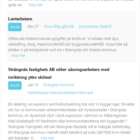
goda ver...
Visa mer
Lantarbetare
Dec 27
Stora Årby gård AB
Djurskötare, fjäderfä
Ansök
Utföra alla förekommande uppgifter på lantbruk. Vi arbetar med djur,
växtodling, skog, maskinunderhåll och byggnadsunderhåll. Vissa tider på
arbetar vi på entreprenad runt om i Strängnäs och Gnesta kommun.
Visa mer
Strängnäs fastighets AB söker säsongsarbetare med
inriktning yttre skötsel
Jan 13
Strängnäs kommun
Ansök
Parkarbetare/Utemiljöarbetare/Miljövärd
Bli delaktig i en expansiv samhällsutveckling hos oss! Vi bygger, äger, förvaltar
och hyr ut kommunala verksamhetslokaler och hyresbostäder i Strängnäs
kommun, en dynamisk idyll i stark expansion i centrum av Mälarregionen.
Med dubbelspår till Stockholm ökar kommunikationerna och byggandet.?
Strängnäs Fastighets AB och Strängnäs Bostads AB är helägda dotterbolag
till Strängnäs kommun med ett totalt bestånd på cirka 288?000 kvm lokaler
och bostäder. Vi...
Visa mer