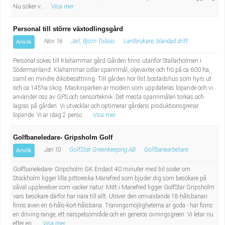
Nu söker v...
Visa mer
Personal till större växtodlingsgård
Nov 16
Jarl, Björn Tobias
Lantbrukare, blandad drift
Ansök
Personal sökes till Klahammar gård Gården finns utanför Stallarholmen i
Södermanland. Klahammar odlar spannmål, oljeväxter och frö på ca 600 ha,
samt en mindre dikobesättning. Till gården hör 9st bostadshus som hyrs ut
och ca 145ha skog. Maskinparken är modern som uppdateras löpande och vi
använder oss av GPS och sensorteknik. Det mesta spannmålen torkas och
lagras på gården. Vi utvecklar och optimerar gårdens produktionsgrenar
löpande. Vi är idag 2 perso...
Visa mer
Golfbaneledare- Gripsholm Golf
Jan 10
GolfStar Greenkeeping AB
Golfbanearbetare
Ansök
Golfbaneledare- Gripsholm GK Endast 40 minuter med bil söder om
Stockholm ligger lilla pittoreska Mariefred som bjuder dig som besökare på
såväl upplevelser som vacker natur. Mitt i Mariefred ligger GolfStar Gripsholm
vars besökare därför har nära till allt. Utöver den omväxlande 18-hålsbanan
finns även en 6-håls-kort-hålsbana. Träningsmöjligheterna är goda - här finns
en driving-range, ett närspelsområde och en generös övningsgreen. Vi letar nu
efter en...
Visa mer