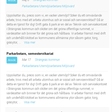
Maj 8
Strängnäs kommun
Ansök
Parkarbetare/Utemiljöarbetare/Miljövärd
Uppskattar du, precis som vi, en vacker utemiljö? Söker du ett omväxlande
arbete, trivs med att arbeta utomhus och är social och serviceinriktad? Då är
detta en tjänst för dig! Drift gata & park är en del av Teknik- och servicekontoret
i Strängnäs kommun och sköter om det gröna offentliga rummet, vi
värdesätter och brinner för det gröna och hållbara. Vi arbetar främst med drift
och underhåll/skötsel av kommunens allmänna ytor såsom gator, torg,
gräsytor, ...
Visa mer
Parkarbetare, semestervikariat
Mar 17
Strängnäs kommun
Ansök
Parkarbetare/Utemiljöarbetare/Miljövärd
Uppskattar du, precis som vi, en vacker utemiljö? Söker du ett omväxlande
arbete, trivs med att arbeta utomhus och är social och serviceinriktad? Då är
detta en tjänst för dig! Drift gata & park är en del av Teknik- och servicekontoret
i Strängnäs kommun och sköter om det gröna offentliga rummet, vi
värdesätter och brinner för det gröna och hållbara. Vi arbetar främst med drift
och underhåll/skötsel av kommunens allmänna ytor såsom gator, torg,
gräsytor, ...
Visa mer