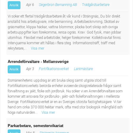
Apr 6
Segerbron Bemanning AB
Trädgårdsarbetare
Ansök
Vi söker ett flertal trädgårdsarbetare åt vår kund i Strängnäs, Du blir direkt
anställd hos arbetsgivare, inte bemanning. Arbetsbeskrivning; Skötsel av
gräsmattor, klippa häckar, vattna blommor, plocka bort skräp och övriga
arbetsuppgifter kan förekomma, rensa ogräs. Krav: God fysik, man jobbar
utomhus. Flexibel med arbetstider, helger förekommer. Kollektivavtal finns.
Intervjuerna kommer att hållas i flera steg. Informationsträff, träff med
rekryterare,...
Visa mer
Arrendeförvaltare - Mellansverige
Apr 3
Fortifikationsverket
Lantmästare
Ansök
Domänenhetens uppdrag är att bruka skog samt utgöra stöd till
Fortifikationsverkets berörda enheter avseende skogsrelaterade frågor samt
förvaltning av jakt, fiske och jordbruk. Nu söker vi en Arrendeförvaltare som
kommer att ansvara för jordbruks-, jakt- och fiskeförvaltningen i mellersta
Sverige. Fortifikationsverket är en av Sveriges största fastighetsägare. Vi tar
hand om cirka 370 000 hektar mark, ofta med stor biologisk mångfald och
höga naturvärden...
Visa mer
Parkarbetare, semestervikariat