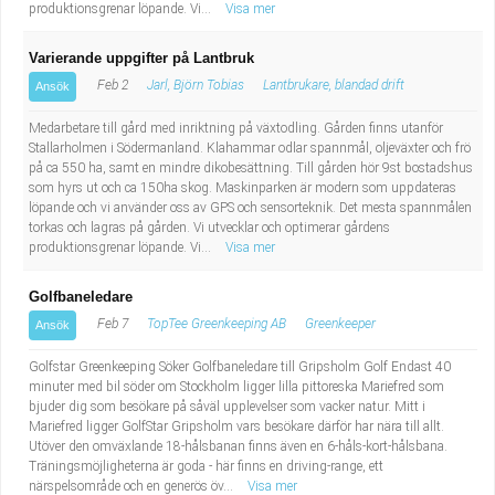
produktionsgrenar löpande. Vi...
Visa mer
Varierande uppgifter på Lantbruk
Feb 2
Jarl, Björn Tobias
Lantbrukare, blandad drift
Ansök
Medarbetare till gård med inriktning på växtodling. Gården finns utanför
Stallarholmen i Södermanland. Klahammar odlar spannmål, oljeväxter och frö
på ca 550 ha, samt en mindre dikobesättning. Till gården hör 9st bostadshus
som hyrs ut och ca 150ha skog. Maskinparken är modern som uppdateras
löpande och vi använder oss av GPS och sensorteknik. Det mesta spannmålen
torkas och lagras på gården. Vi utvecklar och optimerar gårdens
produktionsgrenar löpande. Vi...
Visa mer
Golfbaneledare
Feb 7
TopTee Greenkeeping AB
Greenkeeper
Ansök
Golfstar Greenkeeping Söker Golfbaneledare till Gripsholm Golf Endast 40
minuter med bil söder om Stockholm ligger lilla pittoreska Mariefred som
bjuder dig som besökare på såväl upplevelser som vacker natur. Mitt i
Mariefred ligger GolfStar Gripsholm vars besökare därför har nära till allt.
Utöver den omväxlande 18-hålsbanan finns även en 6-håls-kort-hålsbana.
Träningsmöjligheterna är goda - här finns en driving-range, ett
närspelsområde och en generös öv...
Visa mer