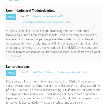
Visa mer
Utemiljöarbetare/ Trädgårdsarbete
Feb 22
Segerbron Bemanning AB
Ansök
Parkarbetare/Utemiljöarbetare/Miljövärd
Vi söker 2 kandidater. kandidater till en arbetsgivare som arbetar med
renhållning av utemiljöer/ trädgårdsarbete. Områden: Strängnäs, Körkort är
meriterande. Arbetet utförs på olika platser därav viktigt att du är flexibel.
Arbetsuppgifter: Man arbetar med renhållning av gröna ytor utomhus i olika
områden därför viktigt att du har körkort. Bil tillhandahålls av företaget dock
skall bil hämtas och lämnas i slutet av arbetspassen. Man håller rent på gator
...
Visa mer
Lantbruksarbete
Jun 20
Jarl, Björn Tobias
Lantbrukare, blandad drift
Ansök
Medarbetare till gård med inriktning på växtodling. Gården finns utanför
Stallarholmen i Södermanland. Klahammar odlar spannmål, oljeväxter och frö
på ca 550 ha, samt en mindre dikobesättning. Till gården hör 9st bostadshus
som hyrs ut och ca 150ha skog. Maskinparken är modern som uppdateras
löpande och vi använder oss av GPS och sensorteknik. Det mesta spannmålen
torkas och lagras på gården. Vi utvecklar och optimerar gårdens