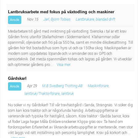
Lantbruksarbete med fokus på växtodling och maskiner
Nov 15
Jarl, Björn Tobias
Lantbrukare, blandad drift
Ansök
Medarbetare till gård med inriktning på växtodling. Svenska i tal är ett krav
Gården finns utanför Stallarholmen i Södermanland. Klahammar odlar
spannmål, oljeväxter och frö på ca 550 ha, samt en mindre dikobesättning. Till
gården hör 9st bostadshus som hyrs ut och ca 150ha skog. Maskinparken är
modern som uppdateras löpande och vi använder oss av GPS och
sensorteknik. Det mesta spannmålen torkas och lagras på gården. Vi utvecklar
och optimerar gårdens pro...
Visa mer
Gårdskarl
Apr 29
M.B Svedberg Trotting AB
Maskinförare,
Ansök
lantbruk/Traktorförare, lantbruk
Nu söker vi ny Gårdskarl! Till vår travhästgård i Sanda, Strängnäs. Vi söker dig
som kan köra traktor och är någorlunda händig. Arbetsuppgifterna är
varierande och typiska för hästgård, såsom; Köra traktor - Sladda banor, köra
ut foder Laga hagar Måla Enklare snickerier Klippa gräs osv. Ta hand om
fordonsparken Erfarenhet av liknande arbetsuppgifter är meriterande, men stor
vikt läggs vid rätt inställning och personlig lämplighet. Krav på körkort och ...