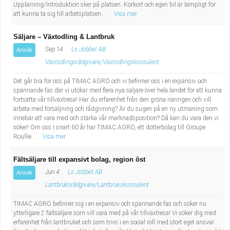
Upplärning/Introduktion sker på platsen. Körkort och egen bil är lämpligt för
att kunna ta sig till arbetsplatsen....
Visa mer
Säljare – Växtodling & Lantbruk
Sep 14
Ls Jobbet AB
Ansök
Växtodlingsrådgivare/Växtodlingskonsulent
Det går bra för oss på TIMAC AGRO och vi befinner oss i en expansiv och
spännande fas där vi utökar med flera nya säljare över hela landet för att kunna
fortsätta vår tillväxtresa! Har du erfarenhet från den gröna näringen och vill
arbeta med försäljning och rådgivning? Är du sugen på en ny utmaning som
innebär att vara med och stärka vår marknadsposition? Då kan du vara den vi
söker! Om oss I snart 60 år har TIMAC AGRO, ett dotterbolag till Groupe
Roullie...
Visa mer
Fältsäljare till expansivt bolag, region öst
Jun 4
Ls Jobbet AB
Ansök
Lantbruksrådgivare/Lantbrukskonsulent
TIMAC AGRO befinner sig i en expansiv och spännande fas och söker nu
ytterligare 2 fältsäljare som vill vara med på vår tillväxtresa! Vi söker dig med
erfarenhet från lantbruket och som trivs i en social roll med stort eget ansvar