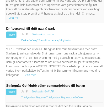
alla förväntansfulla gäster som kommer till oss varje dag. Du blir en viktig del
till att göra hela biobesöket till en upplevelse våra gäster kommer ihåg. Det
krävs att du är stresstålig och problemlösande då tempot ofta kan vara högt,
speciellt vid stora premiärer. Vi hoppas att just du blir en del i Cinemasc...
Visa mer
Driftpersonal till drift gata & park
Jun 8
Strängnäs kommun
Ansök
Parkarbetare/Utemiljöarbetare/Miljövärd
Vill du utvecklas och utveckla Strängnäs kommun tillsammans med oss?
Stadsmiljö enheten utvecklar Strängnäs kommuns vackra och sjönära park-
och grönytor. Vi är en liten avdelning med glada och initiativrika medarbetare.
Som gillar att arbeta tillsammans och att skapa vackra miljöer åt Strängnäs
kommuns medborgare. ARBETSUPPGIFTER Dina arbetsuppgifter kommer att
variera inom parkskötsel i offentlig miljö. Du kommer tillsammans med dina
kollegor an...
Visa mer
Strängnäs Golfklubb söker sommarjobbare till banan
Jun 8
Strängnäs Golf AB
Ansök
Trädgårdsanläggare/Trädgårdsanläggningsarbetare
Beskrivning av tjänsten Arbetet är mångsidigt och fokus ska ligga på