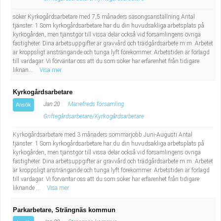
Fastighetsskötare
Socialt arbete
söker Kyrkogårdsarbetare med 7,5 månaders säsongsanställning Antal
tjänster: 1 Som kyrkogårdsarbetare har du din huvudsakliga arbetsplats på
Informatör/Kommunikatör
Säkerhetsarbete
kyrkogården, men tjänstgör till vissa delar också vid församlingens övriga
fastigheter. Dina arbetsuppgifter är gravvård och trädgårdsarbete m.m. Arbetet
Brevbärare
är kroppsligt ansträngande och tunga lyft förekommer. Arbetstiden är förlagd
Tekniskt arbete
till vardagar. Vi förväntar oss att du som söker har erfarenhet från tidigare
liknan...
Visa mer
Sjuksköterska, grundutbildad
Transport
Kyrkogårdsarbetare
Kock, storhushåll
Jan 20
Mariefreds församling
Ansök
Griftegårdsarbetare/Kyrkogårdsarbetare
Undersköterska, vård- o specialavd. o mottagning
Kyrkogårdsarbetare med 3 månaders sommarjobb Juni-Augusti Antal
tjänster: 1 Som kyrkogårdsarbetare har du din huvudsakliga arbetsplats på
Bibliotekarie
kyrkogården, men tjänstgör till vissa delar också vid församlingens övriga
fastigheter. Dina arbetsuppgifter är gravvård och trädgårdsarbete m.m. Arbetet
är kroppsligt ansträngande och tunga lyft förekommer. Arbetstiden är förlagd
Administrativ assistent
till vardagar. Vi förväntar oss att du som söker har erfarenhet från tidigare
liknande ...
Visa mer
Lärare i gymnasiet
Parkarbetare, Strängnäs kommun