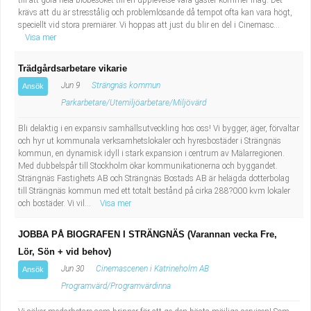
till att göra hela biobesöket till en upplevelse våra gäster kommer ihåg. Det
krävs att du är stresstålig och problemlösande då tempot ofta kan vara högt,
speciellt vid stora premiärer. Vi hoppas att just du blir en del i Cinemasc...
Visa mer
Trädgårdsarbetare vikarie
Jun 9
Strängnäs kommun
Ansök
Parkarbetare/Utemiljöarbetare/Miljövärd
Bli delaktig i en expansiv samhällsutveckling hos oss! Vi bygger, äger, förvaltar
och hyr ut kommunala verksamhetslokaler och hyresbostäder i Strängnäs
kommun, en dynamisk idyll i stark expansion i centrum av Mälarregionen.
Med dubbelspår till Stockholm ökar kommunikationerna och byggandet.
Strängnäs Fastighets AB och Strängnäs Bostads AB är helägda dotterbolag
till Strängnäs kommun med ett totalt bestånd på cirka 288?000 kvm lokaler
och bostäder. Vi vil...
Visa mer
JOBBA PÅ BIOGRAFEN I STRÄNGNÄS (Varannan vecka Fre,
Lör, Sön + vid behov)
Jun 30
Cinemascenen i Katrineholm AB
Ansök
Programvärd/Programvärdinna