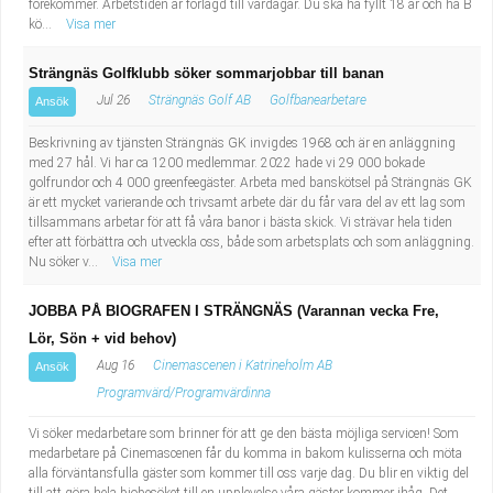
förekommer. Arbetstiden är förlagd till vardagar. Du ska ha fyllt 18 år och ha B
kö...
Visa mer
Strängnäs Golfklubb söker sommarjobbar till banan
Jul 26
Strängnäs Golf AB
Golfbanearbetare
Ansök
Beskrivning av tjänsten Strängnäs GK invigdes 1968 och är en anläggning
med 27 hål. Vi har ca 1200 medlemmar. 2022 hade vi 29 000 bokade
golfrundor och 4 000 greenfeegäster. Arbeta med banskötsel på Strängnäs GK
är ett mycket varierande och trivsamt arbete där du får vara del av ett lag som
tillsammans arbetar för att få våra banor i bästa skick. Vi strävar hela tiden
efter att förbättra och utveckla oss, både som arbetsplats och som anläggning.
Nu söker v...
Visa mer
JOBBA PÅ BIOGRAFEN I STRÄNGNÄS (Varannan vecka Fre,
Lör, Sön + vid behov)
Aug 16
Cinemascenen i Katrineholm AB
Ansök
Programvärd/Programvärdinna
Vi söker medarbetare som brinner för att ge den bästa möjliga servicen! Som
medarbetare på Cinemascenen får du komma in bakom kulisserna och möta
alla förväntansfulla gäster som kommer till oss varje dag. Du blir en viktig del