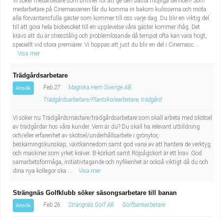
Vi söker medarbetare som brinner för att ge den bästa möjliga servicen! Som
medarbetare på Cinemascenen får du komma in bakom kulisserna och möta
alla förväntansfulla gäster som kommer till oss varje dag. Du blir en viktig del
till att göra hela biobesöket till en upplevelse våra gäster kommer ihåg. Det
krävs att du är stresstålig och problemlösande då tempot ofta kan vara högt,
speciellt vid stora premiärer. Vi hoppas att just du blir en del i Cinemasc...
Visa mer
Trädgårdsarbetare
Feb 27
Magiska Hem Sverige AB
Ansök
Trädgårdsarbetare/Plantskolearbetare, trädgård
Vi söker nu Trädgårdsmästare/trädgårdsarbetare som skall arbeta med skötsel
av trädgårdar hos våra kunder. Vem är du? Du skall ha relevant utbildning
och/eller erfarenhet av skötsel/underhållsarbete i grönytor,
beskärningskunskap, växtkännedom samt god vana av att hantera de verktyg
och maskiner som yrket kräver. B-körkort samt Röjsågskort är ett krav. God
samarbetsförmåga, initiativtagande och nyfikenhet är också viktigt då du och
dina nya kollegor ska ...
Visa mer
Strängnäs Golfklubb söker säsongsarbetare till banan
Feb 26
Strängnäs Golf AB
Golfbanearbetare
Ansök