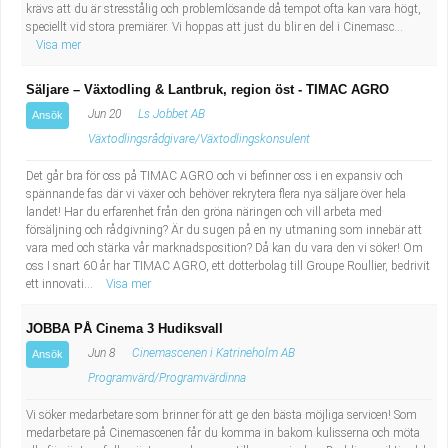
krävs att du är stresstålig och problemlösande då tempot ofta kan vara högt,
speciellt vid stora premiärer. Vi hoppas att just du blir en del i Cinemasc...
Visa mer
Säljare – Växtodling & Lantbruk, region öst - TIMAC AGRO
Jun 20
Ls Jobbet AB
Ansök
Växtodlingsrådgivare/Växtodlingskonsulent
Det går bra för oss på TIMAC AGRO och vi befinner oss i en expansiv och
spännande fas där vi växer och behöver rekrytera flera nya säljare över hela
landet! Har du erfarenhet från den gröna näringen och vill arbeta med
försäljning och rådgivning? Är du sugen på en ny utmaning som innebär att
vara med och stärka vår marknadsposition? Då kan du vara den vi söker! Om
oss I snart 60 år har TIMAC AGRO, ett dotterbolag till Groupe Roullier, bedrivit
ett innovati...
Visa mer
JOBBA PÅ Cinema 3 Hudiksvall
Jun 8
Cinemascenen i Katrineholm AB
Ansök
Programvärd/Programvärdinna
Vi söker medarbetare som brinner för att ge den bästa möjliga servicen! Som
medarbetare på Cinemascenen får du komma in bakom kulisserna och möta