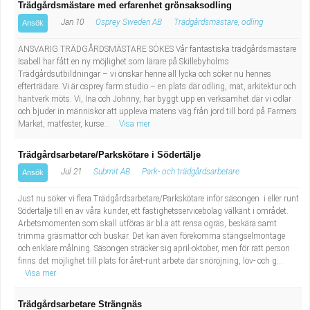
Trädgårdsmästare med erfarenhet grönsaksodling
Jan 10
Osprey Sweden AB
Trädgårdsmästare, odling
Ansök
ANSVARIG TRÄDGÅRDSMÄSTARE SÖKES Vår fantastiska trädgårdsmästare
Isabell har fått en ny möjlighet som lärare på Skillebyholms
Trädgårdsutbildningar – vi önskar henne all lycka och söker nu hennes
efterträdare. Vi är osprey farm studio – en plats där odling, mat, arkitektur och
hantverk möts. Vi, Ina och Johnny, har byggt upp en verksamhet där vi odlar
och bjuder in människor att uppleva matens väg från jord till bord på Farmers
Market, matfester, kurse...
Visa mer
Trädgårdsarbetare/Parkskötare i Södertälje
Jul 21
Submit AB
Park- och trädgårdsarbetare
Ansök
Just nu söker vi flera Trädgårdsarbetare/Parkskötare inför säsongen i eller runt
Södertälje till en av våra kunder, ett fastighetsservicebolag välkänt i området.
Arbetsmomenten som skall utföras är bl.a att rensa ogräs, beskära samt
trimma gräsmattor och buskar. Det kan även förekomma stängselmontage
och enklare målning. Säsongen sträcker sig april-oktober, men för rätt person
finns det möjlighet till plats för året-runt arbete där snöröjning, löv- och g...
Visa mer
Trädgårdsarbetare Strängnäs