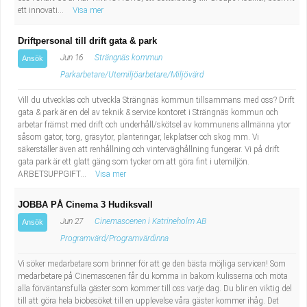
ett innovati...
Visa mer
Driftpersonal till drift gata & park
Jun 16
Strängnäs kommun
Ansök
Parkarbetare/Utemiljöarbetare/Miljövärd
Vill du utvecklas och utveckla Strängnäs kommun tillsammans med oss? Drift
gata & park är en del av teknik & service kontoret i Strängnäs kommun och
arbetar främst med drift och underhåll/skötsel av kommunens allmänna ytor
såsom gator, torg, gräsytor, planteringar, lekplatser och skog mm. Vi
säkerställer även att renhållning och vinterväghållning fungerar. Vi på drift
gata park är ett glatt gäng som tycker om att göra fint i utemiljön.
ARBETSUPPGIFT...
Visa mer
JOBBA PÅ Cinema 3 Hudiksvall
Jun 27
Cinemascenen i Katrineholm AB
Ansök
Programvärd/Programvärdinna
Vi söker medarbetare som brinner för att ge den bästa möjliga servicen! Som
medarbetare på Cinemascenen får du komma in bakom kulisserna och möta
alla förväntansfulla gäster som kommer till oss varje dag. Du blir en viktig del
till att göra hela biobesöket till en upplevelse våra gäster kommer ihåg. Det