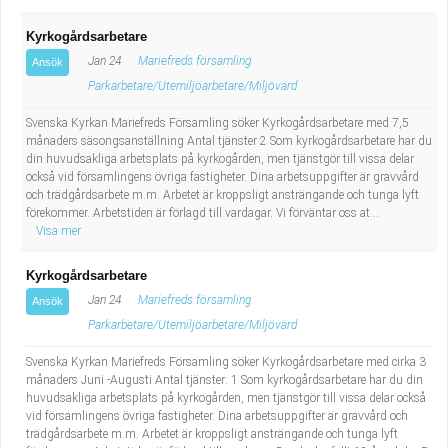
Kyrkogårdsarbetare
Jan 24
Mariefreds församling
Ansök
Parkarbetare/Utemiljöarbetare/Miljövärd
Svenska Kyrkan Mariefreds Församling söker Kyrkogårdsarbetare med 7,5
månaders säsongsanställning Antal tjänster 2 Som kyrkogårdsarbetare har du
din huvudsakliga arbetsplats på kyrkogården, men tjänstgör till vissa delar
också vid församlingens övriga fastigheter. Dina arbetsuppgifter är gravvård
och trädgårdsarbete m.m. Arbetet är kroppsligt ansträngande och tunga lyft
förekommer. Arbetstiden är förlagd till vardagar. Vi förväntar oss at...
Visa mer
Kyrkogårdsarbetare
Jan 24
Mariefreds församling
Ansök
Parkarbetare/Utemiljöarbetare/Miljövärd
Svenska Kyrkan Mariefreds Församling söker Kyrkogårdsarbetare med cirka 3
månaders Juni -Augusti Antal tjänster: 1 Som kyrkogårdsarbetare har du din
huvudsakliga arbetsplats på kyrkogården, men tjänstgör till vissa delar också
vid församlingens övriga fastigheter. Dina arbetsuppgifter är gravvård och
trädgårdsarbete m.m. Arbetet är kroppsligt ansträngande och tunga lyft