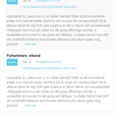
Jan 28
Strängnäs kommun
Ansök
Parkarbetare/Utemiljöarbetare/Miljövärd
Uppskattar du, precis som vi, en vacker utemiljö? Söker du ett omväxlande
arbete, trivs med att arbeta utomhus och är social och serviceinriktad? Då är
detta en tjänst för dig! Drift gata & park är en del av Teknik- och servicekontoret
i Strängnäs kommun och sköter om det gröna offentliga rummet, vi
värdesätter och brinner för det gröna och hållbara. Vi arbetar främst med drift
och underhåll/skötsel av kommunens allmänna ytor såsom gator, torg,
gräsytor, ...
Visa mer
Parkarbetare, vikariat
Dec 22
Strängnäs kommun
Ansök
Parkarbetare/Utemiljöarbetare/Miljövärd
Uppskattar du, precis som vi, en vacker utemiljö? Söker du ett omväxlande
arbete, trivs med att arbeta utomhus och är social och serviceinriktad? Då är
detta en tjänst för dig! Drift gata & park är en del av Teknik- och servicekontoret
i Strängnäs kommun och sköter om det gröna offentliga rummet, vi
värdesätter och brinner för det gröna och hållbara. Vi arbetar främst med drift
och underhåll/skötsel av kommunens allmänna ytor såsom gator, torg,
gräsytor, ...
Visa mer