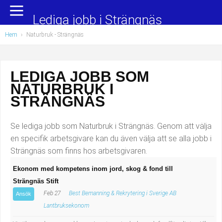
Yrkesområden
Populära jobb
Lediga jobb i Strängnäs
Hem
›
Naturbruk
- Strängnäs
Administration, ekonomi, juridik
Undersköterska, hemtjänst och äldreboende
Bygg och anläggning
Städare/Lokalvårdare
LEDIGA JOBB SOM
NATURBRUK I
Chefer och verksamhetsledare
Barnskötare
STRÄNGNÄS
Data/IT
Lärare i förskola/Förskollärare
Se lediga jobb som Naturbruk i Strängnäs. Genom att välja
Försäljning, inköp, marknadsföring
Lagerarbetare
en specifik arbetsgivare kan du även välja att se alla jobb i
Strängnäs som finns hos arbetsgivaren.
Hantverksyrken
Bussförare/Busschaufför
Ekonom med kompetens inom jord, skog & fond till
Strängnäs Stift
Hotell, restaurang, storhushåll
Elevassistent
Feb 27
Best Bemanning & Rekrytering i Sverige AB
Ansök
Hälso- och sjukvård
Personlig assistent
Lantbruksekonom