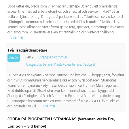
Uppskattar du, precis som vi, en vacker utemiljö? Söker du ett omväxlande
arbete, trivs med att arbeta utomhus och är social och serviceinriktad? Då är
detta en tjänst för dig! Drift gata & park är en del av Teknik- och servicekontoret
i Strängnäs kommun och arbetar främst med drift och underhåll/skötsel av
kommunens allmänna ytor såsom gator, torg, gräsytor, planteringar, lekplatser
och skog mm. Vi säkerställer även att renhållning och vinterväghållning ...
Visa mer
Två Trädgårdsarbetare
Feb 9
Strängnäs kommun
Ansök
Trädgårdsarbetare/Plantskolearbetare, trädgård
Bli delaktig i en expansiv samhällsutveckling hos oss! Vi bygger, äger, förvaltar
och hyr ut kommunala verksamhetslokaler och hyresbostäder i Strängnäs
kommun, en dynamisk idyll i stark expansion i centrum av Mälarregionen.
Med dubbelspår till Stockholm ökar kommunikationerna och byggandet.
Strängnäs Fastighets AB och Strängnäs Bostads AB är helägda dotterbolag
till Strängnäs kommun med ett totalt bestånd på cirka 288000 kvm lokaler
och bostäder. Vi vill...
Visa mer
JOBBA PÅ BIOGRAFEN I STRÄNGNÄS (Varannan vecka Fre,
Lör, Sön + vid behov)