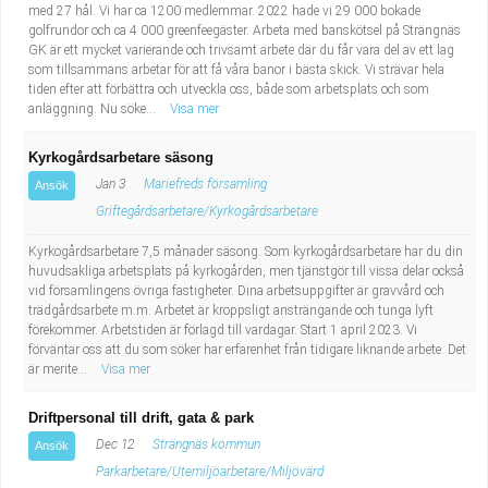
med 27 hål. Vi har ca 1200 medlemmar. 2022 hade vi 29 000 bokade
golfrundor och ca 4 000 greenfeegäster. Arbeta med banskötsel på Strängnäs
GK är ett mycket varierande och trivsamt arbete där du får vara del av ett lag
som tillsammans arbetar för att få våra banor i bästa skick. Vi strävar hela
tiden efter att förbättra och utveckla oss, både som arbetsplats och som
anläggning. Nu söke...
Visa mer
Kyrkogårdsarbetare säsong
Jan 3
Mariefreds församling
Ansök
Griftegårdsarbetare/Kyrkogårdsarbetare
Kyrkogårdsarbetare 7,5 månader säsong. Som kyrkogårdsarbetare har du din
huvudsakliga arbetsplats på kyrkogården, men tjänstgör till vissa delar också
vid församlingens övriga fastigheter. Dina arbetsuppgifter är gravvård och
trädgårdsarbete m.m. Arbetet är kroppsligt ansträngande och tunga lyft
förekommer. Arbetstiden är förlagd till vardagar. Start 1 april 2023. Vi
förväntar oss att du som söker har erfarenhet från tidigare liknande arbete. Det
är merite...
Visa mer
Driftpersonal till drift, gata & park
Dec 12
Strängnäs kommun
Ansök
Parkarbetare/Utemiljöarbetare/Miljövärd