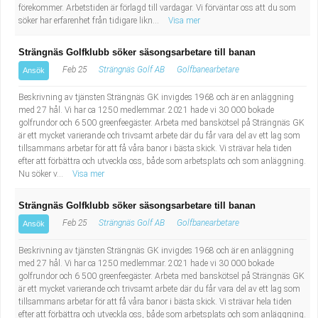
förekommer. Arbetstiden är förlagd till vardagar. Vi förväntar oss att du som
söker har erfarenhet från tidigare likn...
Visa mer
Strängnäs Golfklubb söker säsongsarbetare till banan
Feb 25
Strängnäs Golf AB
Golfbanearbetare
Ansök
Beskrivning av tjänsten Strängnäs GK invigdes 1968 och är en anläggning
med 27 hål. Vi har ca 1250 medlemmar. 2021 hade vi 30 000 bokade
golfrundor och 6 500 greenfeegäster. Arbeta med banskötsel på Strängnäs GK
är ett mycket varierande och trivsamt arbete där du får vara del av ett lag som
tillsammans arbetar för att få våra banor i bästa skick. Vi strävar hela tiden
efter att förbättra och utveckla oss, både som arbetsplats och som anläggning.
Nu söker v...
Visa mer
Strängnäs Golfklubb söker säsongsarbetare till banan
Feb 25
Strängnäs Golf AB
Golfbanearbetare
Ansök
Beskrivning av tjänsten Strängnäs GK invigdes 1968 och är en anläggning
med 27 hål. Vi har ca 1250 medlemmar. 2021 hade vi 30 000 bokade
golfrundor och 6 500 greenfeegäster. Arbeta med banskötsel på Strängnäs GK
är ett mycket varierande och trivsamt arbete där du får vara del av ett lag som
tillsammans arbetar för att få våra banor i bästa skick. Vi strävar hela tiden
efter att förbättra och utveckla oss, både som arbetsplats och som anläggning.