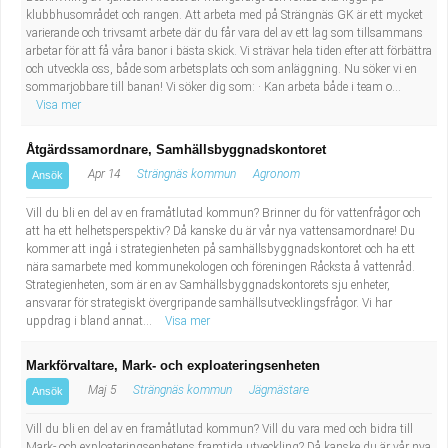
klubbhusområdet och rangen. Att arbeta med på Strängnäs GK är ett mycket
varierande och trivsamt arbete där du får vara del av ett lag som tillsammans
arbetar för att få våra banor i bästa skick. Vi strävar hela tiden efter att förbättra
och utveckla oss, både som arbetsplats och som anläggning. Nu söker vi en
sommarjobbare till banan! Vi söker dig som: · Kan arbeta både i team o...
Visa mer
Åtgärdssamordnare, Samhällsbyggnadskontoret
Apr 14
Strängnäs kommun
Agronom
Ansök
Vill du bli en del av en framåtlutad kommun? Brinner du för vattenfrågor och
att ha ett helhetsperspektiv? Då kanske du är vår nya vattensamordnare! Du
kommer att ingå i strategienheten på samhällsbyggnadskontoret och ha ett
nära samarbete med kommunekologen och föreningen Råcksta å vattenråd.
Strategienheten, som är en av Samhällsbyggnadskontorets sju enheter,
ansvarar för strategiskt övergripande samhällsutvecklingsfrågor. Vi har
uppdrag i bland annat...
Visa mer
Markförvaltare, Mark- och exploateringsenheten
Maj 5
Strängnäs kommun
Jägmästare
Ansök
Vill du bli en del av en framåtlutad kommun? Vill du vara med och bidra till
Mark- och exploateringsenhetens framtida utveckling? Då kanske du är vår nya