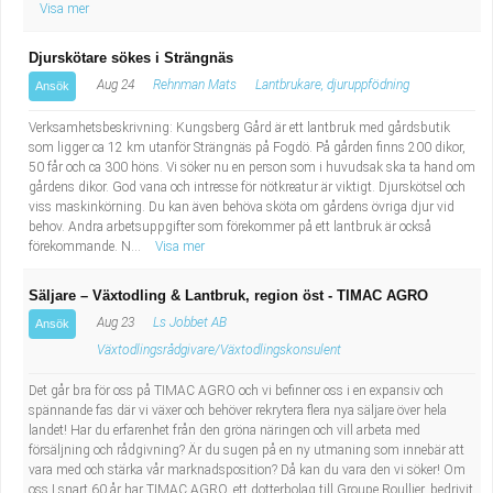
Visa mer
Djurskötare sökes i Strängnäs
Aug 24
Rehnman Mats
Lantbrukare, djuruppfödning
Ansök
Verksamhetsbeskrivning: Kungsberg Gård är ett lantbruk med gårdsbutik
som ligger ca 12 km utanför Strängnäs på Fogdö. På gården finns 200 dikor,
50 får och ca 300 höns. Vi söker nu en person som i huvudsak ska ta hand om
gårdens dikor. God vana och intresse för nötkreatur är viktigt. Djurskötsel och
viss maskinkörning. Du kan även behöva sköta om gårdens övriga djur vid
behov. Andra arbetsuppgifter som förekommer på ett lantbruk är också
förekommande. N...
Visa mer
Säljare – Växtodling & Lantbruk, region öst - TIMAC AGRO
Aug 23
Ls Jobbet AB
Ansök
Växtodlingsrådgivare/Växtodlingskonsulent
Det går bra för oss på TIMAC AGRO och vi befinner oss i en expansiv och
spännande fas där vi växer och behöver rekrytera flera nya säljare över hela
landet! Har du erfarenhet från den gröna näringen och vill arbeta med
försäljning och rådgivning? Är du sugen på en ny utmaning som innebär att
vara med och stärka vår marknadsposition? Då kan du vara den vi söker! Om
oss I snart 60 år har TIMAC AGRO, ett dotterbolag till Groupe Roullier, bedrivit