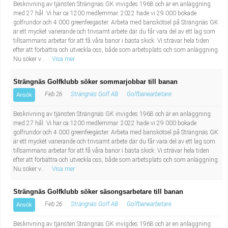
Beskrivning av tjänsten Strängnäs GK invigdes 1968 och är en anläggning
med 27 hål. Vi har ca 1200 medlemmar. 2022 hade vi 29 000 bokade
golfrundor och 4 000 greenfeegäster. Arbeta med banskötsel på Strängnäs GK
är ett mycket varierande och trivsamt arbete där du får vara del av ett lag som
tillsammans arbetar för att få våra banor i bästa skick. Vi strävar hela tiden
efter att förbättra och utveckla oss, både som arbetsplats och som anläggning.
Nu söker v...
Visa mer
Strängnäs Golfklubb söker sommarjobbar till banan
Feb 26
Strängnäs Golf AB
Golfbanearbetare
Ansök
Beskrivning av tjänsten Strängnäs GK invigdes 1968 och är en anläggning
med 27 hål. Vi har ca 1200 medlemmar. 2022 hade vi 29 000 bokade
golfrundor och 4 000 greenfeegäster. Arbeta med banskötsel på Strängnäs GK
är ett mycket varierande och trivsamt arbete där du får vara del av ett lag som
tillsammans arbetar för att få våra banor i bästa skick. Vi strävar hela tiden
efter att förbättra och utveckla oss, både som arbetsplats och som anläggning.
Nu söker v...
Visa mer
Strängnäs Golfklubb söker säsongsarbetare till banan
Feb 26
Strängnäs Golf AB
Golfbanearbetare
Ansök
Beskrivning av tjänsten Strängnäs GK invigdes 1968 och är en anläggning