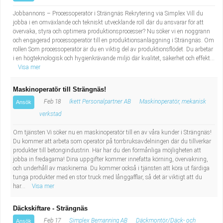
Jobbannons – Processoperatör i Strängnäs Rekrytering via Simplex Vill du
jobba i en omväxlande och tekniskt utvecklande roll där du ansvarar för att
övervaka, styra och optimera produktionsprocesser? Nu söker vi en noggrann
och engagerad processoperatör till en produktionsanläggning i Strängnäs. Om
rollen Som processoperatör är du en viktig del av produktionsflödet. Du arbetar
i en högteknologisk och hygienkrävande miljö där kvalitet, säkerhet och effekt...
Visa mer
Maskinoperatör till Strängnäs!
Feb 18
Ikett Personalpartner AB
Maskinoperatör, mekanisk
Ansök
verkstad
Om tjänsten Vi söker nu en maskinoperatör till en av våra kunder i Strängnäs!
Du kommer att arbeta som operatör på torrbruksavdelningen där du tillverkar
produkter till betongindustrin. Här har du den förmånliga möjligheten att
jobba in fredagarna! Dina uppgifter kommer innefatta körning, övervakning,
och underhåll av maskinerna. Du kommer också i tjänsten att köra ut färdiga
tunga produkter med en stor truck med långgafflar, så det är viktigt att du
har...
Visa mer
Däckskiftare - Strängnäs
Feb 17
Simplex Bemanning AB
Däckmontör/Däck- och
Ansök