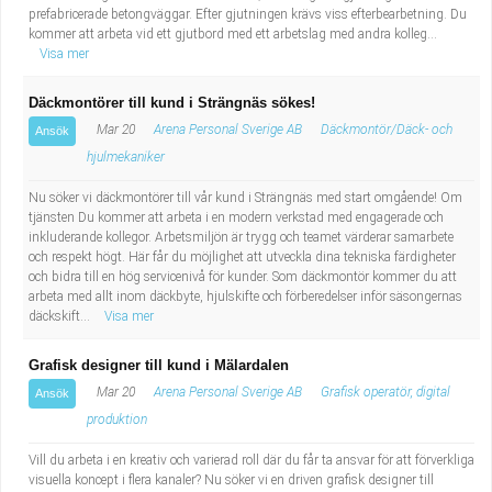
prefabricerade betongväggar. Efter gjutningen krävs viss efterbearbetning. Du
kommer att arbeta vid ett gjutbord med ett arbetslag med andra kolleg...
Visa mer
Däckmontörer till kund i Strängnäs sökes!
Mar 20
Arena Personal Sverige AB
Däckmontör/Däck- och
Ansök
hjulmekaniker
Nu söker vi däckmontörer till vår kund i Strängnäs med start omgående! Om
tjänsten Du kommer att arbeta i en modern verkstad med engagerade och
inkluderande kollegor. Arbetsmiljön är trygg och teamet värderar samarbete
och respekt högt. Här får du möjlighet att utveckla dina tekniska färdigheter
och bidra till en hög servicenivå för kunder. Som däckmontör kommer du att
arbeta med allt inom däckbyte, hjulskifte och förberedelser inför säsongernas
däckskift...
Visa mer
Grafisk designer till kund i Mälardalen
Mar 20
Arena Personal Sverige AB
Grafisk operatör, digital
Ansök
produktion
Vill du arbeta i en kreativ och varierad roll där du får ta ansvar för att förverkliga
visuella koncept i flera kanaler? Nu söker vi en driven grafisk designer till