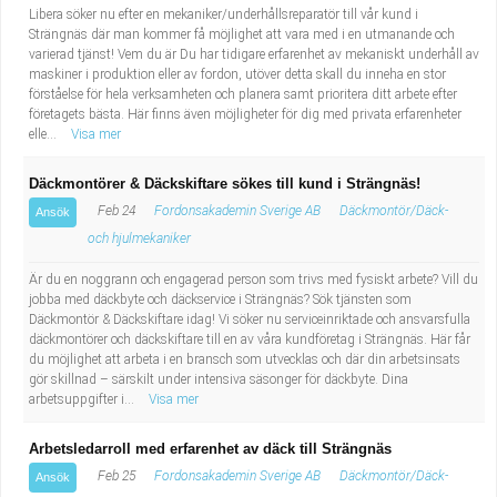
Libera söker nu efter en mekaniker/underhållsreparatör till vår kund i
Strängnäs där man kommer få möjlighet att vara med i en utmanande och
varierad tjänst! Vem du är Du har tidigare erfarenhet av mekaniskt underhåll av
maskiner i produktion eller av fordon, utöver detta skall du inneha en stor
förståelse för hela verksamheten och planera samt prioritera ditt arbete efter
företagets bästa. Här finns även möjligheter för dig med privata erfarenheter
elle...
Visa mer
Däckmontörer & Däckskiftare sökes till kund i Strängnäs!
Feb 24
Fordonsakademin Sverige AB
Däckmontör/Däck-
Ansök
och hjulmekaniker
Är du en noggrann och engagerad person som trivs med fysiskt arbete? Vill du
jobba med däckbyte och däckservice i Strängnäs? Sök tjänsten som
Däckmontör & Däckskiftare idag! Vi söker nu serviceinriktade och ansvarsfulla
däckmontörer och däckskiftare till en av våra kundföretag i Strängnäs. Här får
du möjlighet att arbeta i en bransch som utvecklas och där din arbetsinsats
gör skillnad – särskilt under intensiva säsonger för däckbyte. Dina
arbetsuppgifter i...
Visa mer
Arbetsledarroll med erfarenhet av däck till Strängnäs
Feb 25
Fordonsakademin Sverige AB
Däckmontör/Däck-
Ansök