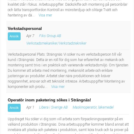
kvalitet står i fokus. Arbetsuppgifter: Däckskifte och montering på personbilar
och lätta transportfordon Kontroll av mönsterdjup och slitage Tvätt och
hantering av dä...
Visa mer
Verkstadspersonal
Apr 7
Fiks Group AB
Ansök
Verkstadsmekaniker/Verkstadstekniker
Verkstadspersonal Plats: Strängnäs Vi söker nu en verkstadsperson till vår
kund i Strängnäs. Detta är en roll för dig som har erfarenhet av mekanik och
montering samt trivs i en praktisk och varierande verkstadsmiljö. Om tjänsten
Du kommer att arbeta med montering, mekaniskt arbete och enklare
justeringar av produkter. Arbetet sker nära produktionen och kräver
noggrannhet, ansvar och ett tekniskt intresse. Arbetsuppgifter Montering av
komponenter och produ...
Visa mer
Operatör inom paketering sökes i Strängnäs!
Apr 1
Libera i Sverige AB
Maskinoperatör, läkemedel
Ansök
Uppdraget Nu söker vi dig som vill arbeta som förpackningsoperatör på en
välkänd produktion i Strängnäs. Dina arbetsuppgifter kommer bland annat att
innebära att plocka och paketera i produktion, samt köra truck och ta prover på