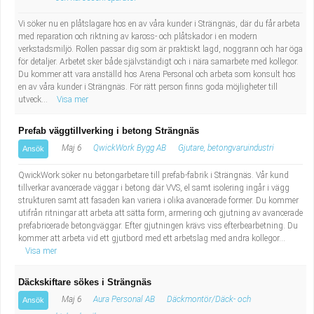
Fastighetsskötare
Socialt arbete
Vi söker nu en plåtslagare hos en av våra kunder i Strängnäs, där du får arbeta
med reparation och riktning av kaross- och plåtskador i en modern
Informatör/Kommunikatör
Säkerhetsarbete
verkstadsmiljö. Rollen passar dig som är praktiskt lagd, noggrann och har öga
för detaljer. Arbetet sker både självständigt och i nära samarbete med kollegor.
Brevbärare
Du kommer att vara anställd hos Arena Personal och arbeta som konsult hos
Tekniskt arbete
en av våra kunder i Strängnäs. För rätt person finns goda möjligheter till
utveck...
Visa mer
Sjuksköterska, grundutbildad
Transport
Prefab väggtillverking i betong Strängnäs
Kock, storhushåll
Maj 6
QwickWork Bygg AB
Gjutare, betongvaruindustri
Ansök
QwickWork söker nu betongarbetare till prefab-fabrik i Strängnäs. Vår kund
Undersköterska, vård- o specialavd. o mottagning
tillverkar avancerade väggar i betong där VVS, el samt isolering ingår i vägg
strukturen samt att fasaden kan variera i olika avancerade former. Du kommer
Bibliotekarie
utifrån ritningar att arbeta att sätta form, armering och gjutning av avancerade
prefabricerade betongväggar. Efter gjutningen krävs viss efterbearbetning. Du
kommer att arbeta vid ett gjutbord med ett arbetslag med andra kollegor...
Administrativ assistent
Visa mer
Lärare i gymnasiet
Däckskiftare sökes i Strängnäs
Maj 6
Aura Personal AB
Däckmontör/Däck- och
Ansök