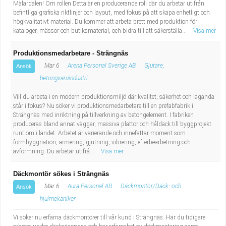
Mälardalen! Om rollen Detta är en producerande roll där du arbetar utifrån
befintliga grafiska riktlinjer och layout, med fokus på att skapa enhetligt och
högkvalitativt material. Du kommer att arbeta brett med produktion för
kataloger, mässor och butiksmaterial, och bidra till att säkerställa...
Visa mer
Produktionsmedarbetare - Strängnäs
Mar 6
Arena Personal Sverige AB
Gjutare,
Ansök
betongvaruindustri
Vill du arbeta i en modern produktionsmiljö där kvalitet, säkerhet och laganda
står i fokus? Nu söker vi produktionsmedarbetare till en prefabfabrik i
Strängnäs med inriktning på tillverkning av betongelement. I fabriken
produceras bland annat väggar, massiva plattor och håldäck till byggprojekt
runt om i landet. Arbetet är varierande och innefattar moment som
formbyggnation, armering, gjutning, vibrering, efterbearbetning och
avformning. Du arbetar utifrå...
Visa mer
Däckmontör sökes i Strängnäs
Mar 6
Aura Personal AB
Däckmontör/Däck- och
Ansök
hjulmekaniker
Vi söker nu erfarna däckmontörer till vår kund i Strängnäs. Har du tidigare