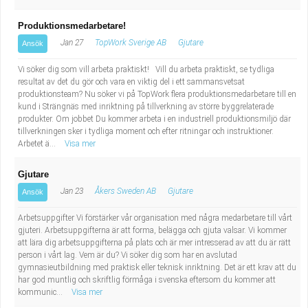
Produktionsmedarbetare!
Jan 27
TopWork Sverige AB
Gjutare
Ansök
Vi söker dig som vill arbeta praktiskt! Vill du arbeta praktiskt, se tydliga
resultat av det du gör och vara en viktig del i ett sammansvetsat
produktionsteam? Nu söker vi på TopWork flera produktionsmedarbetare till en
kund i Strängnäs med inriktning på tillverkning av större byggrelaterade
produkter. Om jobbet Du kommer arbeta i en industriell produktionsmiljö där
tillverkningen sker i tydliga moment och efter ritningar och instruktioner.
Arbetet ä...
Visa mer
Gjutare
Jan 23
Åkers Sweden AB
Gjutare
Ansök
Arbetsuppgifter Vi förstärker vår organisation med några medarbetare till vårt
gjuteri. Arbetsuppgifterna är att forma, belägga och gjuta valsar. Vi kommer
att lära dig arbetsuppgifterna på plats och är mer intresserad av att du är rätt
person i vårt lag. Vem är du? Vi söker dig som har en avslutad
gymnasieutbildning med praktisk eller teknisk inriktning. Det är ett krav att du
har god muntlig och skriftlig förmåga i svenska eftersom du kommer att
kommunic...
Visa mer