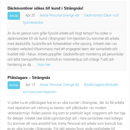
Däckmontörer sökes till kund i Strängnäs!
Apr 20
Arena Personal Sverige AB
Däckmontör/Däck- och
Ansök
hjulmekaniker
Är du en person som gillar fysiskt arbete och högt tempo? Nu söker vi
däckmontörer till vår kund i Strängnäs! Om tjänsten Du kommer att arbeta
med däckskifte, hjulskifte och förberedelser inför säsong. Arbetet sker i en
modern verkstad tillsammans med ett engagerat team där samarbete och
kvalitet står i fokus. Arbetsuppgifter: Däckskifte och montering på personbilar
och lätta transportfordon Kontroll av mönsterdjup och slitage Tvätt och
hantering av dä...
Visa mer
Plåtslagare – Strängnäs
Apr 13
Arena Personal Sverige AB
Bilplåtslagare/Bilskade-
Ansök
och karosserireparatör
Vi söker nu en plåtslagare hos en av våra kunder i Strängnäs, där du får arbeta
med reparation och riktning av kaross- och plåtskador i en modern
verkstadsmiljö. Rollen passar dig som är praktiskt lagd, noggrann och har öga
för detaljer. Arbetet sker både självständigt och i nära samarbete med kollegor.
Du kommer att vara anställd hos Arena Personal och arbeta som konsult hos
en av våra kunder i Strängnäs. För rätt person finns goda möjligheter till