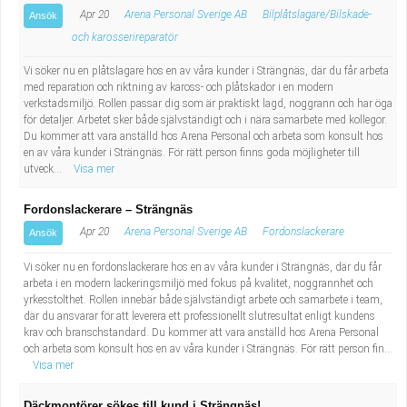
Apr 20
Arena Personal Sverige AB
Bilplåtslagare/Bilskade-
Ansök
och karosserireparatör
Vi söker nu en plåtslagare hos en av våra kunder i Strängnäs, där du får arbeta
med reparation och riktning av kaross- och plåtskador i en modern
verkstadsmiljö. Rollen passar dig som är praktiskt lagd, noggrann och har öga
för detaljer. Arbetet sker både självständigt och i nära samarbete med kollegor.
Du kommer att vara anställd hos Arena Personal och arbeta som konsult hos
en av våra kunder i Strängnäs. För rätt person finns goda möjligheter till
utveck...
Visa mer
Fordonslackerare – Strängnäs
Apr 20
Arena Personal Sverige AB
Fordonslackerare
Ansök
Vi söker nu en fordonslackerare hos en av våra kunder i Strängnäs, där du får
arbeta i en modern lackeringsmiljö med fokus på kvalitet, noggrannhet och
yrkesstolthet. Rollen innebär både självständigt arbete och samarbete i team,
där du ansvarar för att leverera ett professionellt slutresultat enligt kundens
krav och branschstandard. Du kommer att vara anställd hos Arena Personal
och arbeta som konsult hos en av våra kunder i Strängnäs. För rätt person fin...
Visa mer
Däckmontörer sökes till kund i Strängnäs!