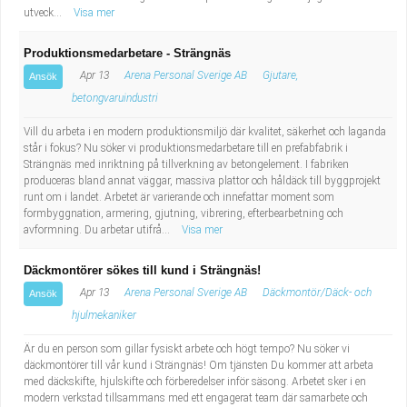
utveck...
Visa mer
Produktionsmedarbetare - Strängnäs
Apr 13
Arena Personal Sverige AB
Gjutare,
Ansök
betongvaruindustri
Vill du arbeta i en modern produktionsmiljö där kvalitet, säkerhet och laganda
står i fokus? Nu söker vi produktionsmedarbetare till en prefabfabrik i
Strängnäs med inriktning på tillverkning av betongelement. I fabriken
produceras bland annat väggar, massiva plattor och håldäck till byggprojekt
runt om i landet. Arbetet är varierande och innefattar moment som
formbyggnation, armering, gjutning, vibrering, efterbearbetning och
avformning. Du arbetar utifrå...
Visa mer
Däckmontörer sökes till kund i Strängnäs!
Apr 13
Arena Personal Sverige AB
Däckmontör/Däck- och
Ansök
hjulmekaniker
Är du en person som gillar fysiskt arbete och högt tempo? Nu söker vi
däckmontörer till vår kund i Strängnäs! Om tjänsten Du kommer att arbeta
med däckskifte, hjulskifte och förberedelser inför säsong. Arbetet sker i en
modern verkstad tillsammans med ett engagerat team där samarbete och