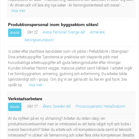
- Är driven och vill lära dig nya saker - Är lösningsorienterad och social - ...
Visa mer
Produktionspersonal inom byggsektorn sökes!
Okt 22
Arena Personal Sverige AB
Armerare,
Ansök
betongvaruindustri
Vi söker efter startklara kandidater som vill jobba i Prefabfabrik i Strängnäs!
Dina arbetsuppgifter Tjänsterna är praktiska och skapande jobb med
huvudsakliga arbetsuppgifter att gjuta betongprodukter efter ritningar.
Kunden tillverkar främst väggar, massiva plattor samt håldäck. I arbetet ingår
t.ex formbyggnation, armering, gjutning och avformning. Du arbetar både
självständigt och i grupp. Om dig Vi ser gärna att du har en god fysik, bra
språk sa...
Visa mer
Verkstadsarbetare
Okt 17
Åkers Sweden AB
Processoperatör, metallindustri
Ansök
Är du nyfiken på en ny utmaning? Arbetar du redan idag i en
produktionsverksamhet men är intresserad av att testa något nytt och bidra i
svensk basindustri? Söker du arbete och vill kompetensväxla samt är tekniskt
intresserad? Vi utökar vår bemanning och söker flera olika kompetenser. Berätta