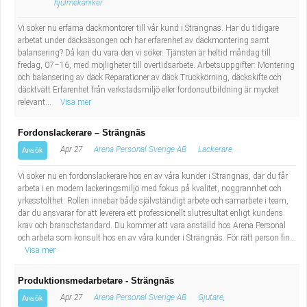
hjulmekaniker
Vi söker nu erfarna däckmontörer till vår kund i Strängnäs. Har du tidigare
arbetat under däcksäsongen och har erfarenhet av däckmontering samt
balansering? Då kan du vara den vi söker. Tjänsten är heltid måndag till
fredag, 07–16, med möjligheter till övertidsarbete. Arbetsuppgifter: Montering
och balansering av däck Reparationer av däck Truckkörning, däckskifte och
däcktvätt Erfarenhet från verkstadsmiljö eller fordonsutbildning är mycket
relevant...
Visa mer
Fordonslackerare – Strängnäs
Apr 27
Arena Personal Sverige AB
Lackerare
Ansök
Vi söker nu en fordonslackerare hos en av våra kunder i Strängnäs, där du får
arbeta i en modern lackeringsmiljö med fokus på kvalitet, noggrannhet och
yrkesstolthet. Rollen innebär både självständigt arbete och samarbete i team,
där du ansvarar för att leverera ett professionellt slutresultat enligt kundens
krav och branschstandard. Du kommer att vara anställd hos Arena Personal
och arbeta som konsult hos en av våra kunder i Strängnäs. För rätt person fin...
Visa mer
Produktionsmedarbetare - Strängnäs
Apr 27
Arena Personal Sverige AB
Gjutare,
Ansök