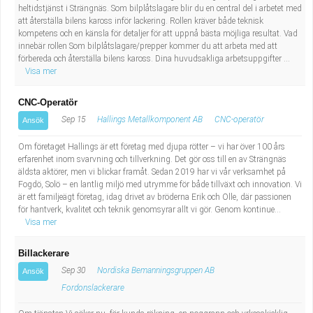
heltidstjänst i Strängnäs. Som bilplåtslagare blir du en central del i arbetet med
att återställa bilens kaross inför lackering. Rollen kräver både teknisk
kompetens och en känsla för detaljer för att uppnå bästa möjliga resultat. Vad
innebär rollen Som bilplåtslagare/prepper kommer du att arbeta med att
förbereda och återställa bilens kaross. Dina huvudsakliga arbetsuppgifter ...
Visa mer
CNC-Operatör
Sep 15
Hallings Metallkomponent AB
CNC-operatör
Ansök
Om företaget Hallings är ett företag med djupa rötter – vi har över 100 års
erfarenhet inom svarvning och tillverkning. Det gör oss till en av Strängnäs
äldsta aktörer, men vi blickar framåt. Sedan 2019 har vi vår verksamhet på
Fogdö, Solö – en lantlig miljö med utrymme för både tillväxt och innovation. Vi
är ett familjeägt företag, idag drivet av bröderna Erik och Olle, där passionen
för hantverk, kvalitet och teknik genomsyrar allt vi gör. Genom kontinue...
Visa mer
Billackerare
Sep 30
Nordiska Bemanningsgruppen AB
Ansök
Fordonslackerare