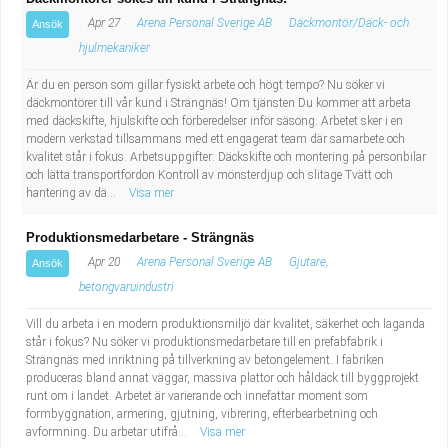
Apr 27
Arena Personal Sverige AB
Däckmontör/Däck- och
Ansök
hjulmekaniker
Är du en person som gillar fysiskt arbete och högt tempo? Nu söker vi
däckmontörer till vår kund i Strängnäs! Om tjänsten Du kommer att arbeta
med däckskifte, hjulskifte och förberedelser inför säsong. Arbetet sker i en
modern verkstad tillsammans med ett engagerat team där samarbete och
kvalitet står i fokus. Arbetsuppgifter: Däckskifte och montering på personbilar
och lätta transportfordon Kontroll av mönsterdjup och slitage Tvätt och
hantering av dä...
Visa mer
Produktionsmedarbetare - Strängnäs
Apr 20
Arena Personal Sverige AB
Gjutare,
Ansök
betongvaruindustri
Vill du arbeta i en modern produktionsmiljö där kvalitet, säkerhet och laganda
står i fokus? Nu söker vi produktionsmedarbetare till en prefabfabrik i
Strängnäs med inriktning på tillverkning av betongelement. I fabriken
produceras bland annat väggar, massiva plattor och håldäck till byggprojekt
runt om i landet. Arbetet är varierande och innefattar moment som
formbyggnation, armering, gjutning, vibrering, efterbearbetning och
avformning. Du arbetar utifrå...
Visa mer