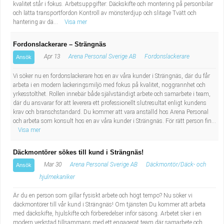
kvalitet står i fokus. Arbetsuppgifter: Däckskifte och montering på personbilar
och lätta transportfordon Kontroll av mönsterdjup och slitage Tvätt och
hantering av dä...
Visa mer
Fordonslackerare – Strängnäs
Apr 13
Arena Personal Sverige AB
Fordonslackerare
Ansök
Vi söker nu en fordonslackerare hos en av våra kunder i Strängnäs, där du får
arbeta i en modern lackeringsmiljö med fokus på kvalitet, noggrannhet och
yrkesstolthet. Rollen innebär både självständigt arbete och samarbete i team,
där du ansvarar för att leverera ett professionellt slutresultat enligt kundens
krav och branschstandard. Du kommer att vara anställd hos Arena Personal
och arbeta som konsult hos en av våra kunder i Strängnäs. För rätt person fin...
Visa mer
Däckmontörer sökes till kund i Strängnäs!
Mar 30
Arena Personal Sverige AB
Däckmontör/Däck- och
Ansök
hjulmekaniker
Är du en person som gillar fysiskt arbete och högt tempo? Nu söker vi
däckmontörer till vår kund i Strängnäs! Om tjänsten Du kommer att arbeta
med däckskifte, hjulskifte och förberedelser inför säsong. Arbetet sker i en
modern verkstad tillsammans med ett engagerat team där samarbete och