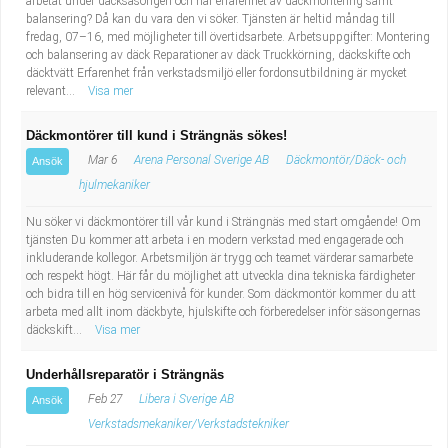
arbetat under däcksäsongen och har erfarenhet av däckmontering samt
balansering? Då kan du vara den vi söker. Tjänsten är heltid måndag till
fredag, 07–16, med möjligheter till övertidsarbete. Arbetsuppgifter: Montering
och balansering av däck Reparationer av däck Truckkörning, däckskifte och
däcktvätt Erfarenhet från verkstadsmiljö eller fordonsutbildning är mycket
relevant...
Visa mer
Däckmontörer till kund i Strängnäs sökes!
Mar 6
Arena Personal Sverige AB
Däckmontör/Däck- och
Ansök
hjulmekaniker
Nu söker vi däckmontörer till vår kund i Strängnäs med start omgående! Om
tjänsten Du kommer att arbeta i en modern verkstad med engagerade och
inkluderande kollegor. Arbetsmiljön är trygg och teamet värderar samarbete
och respekt högt. Här får du möjlighet att utveckla dina tekniska färdigheter
och bidra till en hög servicenivå för kunder. Som däckmontör kommer du att
arbeta med allt inom däckbyte, hjulskifte och förberedelser inför säsongernas
däckskift...
Visa mer
Underhållsreparatör i Strängnäs
Feb 27
Libera i Sverige AB
Ansök
Verkstadsmekaniker/Verkstadstekniker