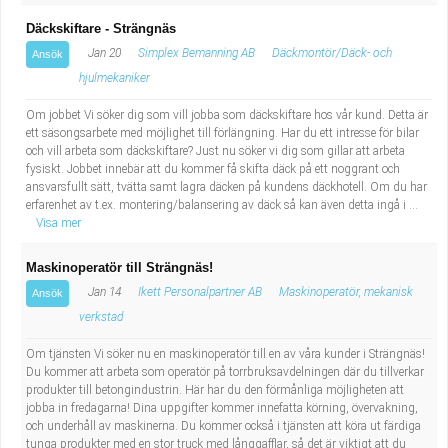
Däckskiftare - Strängnäs
Jan 20
Simplex Bemanning AB
Däckmontör/Däck- och
Ansök
hjulmekaniker
Om jobbet Vi söker dig som vill jobba som däckskiftare hos vår kund. Detta är
ett säsongsarbete med möjlighet till förlängning. Har du ett intresse för bilar
och vill arbeta som däckskiftare? Just nu söker vi dig som gillar att arbeta
fysiskt. Jobbet innebär att du kommer få skifta däck på ett noggrant och
ansvarsfullt sätt, tvätta samt lagra däcken på kundens däckhotell. Om du har
erfarenhet av t.ex. montering/balansering av däck så kan även detta ingå i ...
Visa mer
Maskinoperatör till Strängnäs!
Jan 14
Ikett Personalpartner AB
Maskinoperatör, mekanisk
Ansök
verkstad
Om tjänsten Vi söker nu en maskinoperatör till en av våra kunder i Strängnäs!
Du kommer att arbeta som operatör på torrbruksavdelningen där du tillverkar
produkter till betongindustrin. Här har du den förmånliga möjligheten att
jobba in fredagarna! Dina uppgifter kommer innefatta körning, övervakning,
och underhåll av maskinerna. Du kommer också i tjänsten att köra ut färdiga
tunga produkter med en stor truck med långgafflar, så det är viktigt att du