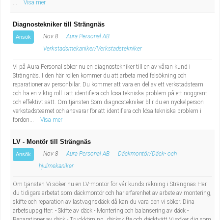
...
Visa mer
Diagnostekniker till Strängnäs
Nov 8
Aura Personal AB
Ansök
Verkstadsmekaniker/Verkstadstekniker
Vi på Aura Personal söker nu en diagnostekniker till en av våran kund i
Strängnäs. I den här rollen kommer du att arbeta med felsökning och
reparationer av personbilar. Du kommer att vara en del av ett verkstadsteam
och ha en viktig roll i att identifiera och lösa tekniska problem på ett noggrant
och effektivt sätt. Om tjänsten Som diagnostekniker blir du en nyckelperson i
verkstadsteamet och ansvarar för att identifiera och lösa tekniska problem i
fordon...
Visa mer
LV - Montör till Strängnäs
Nov 8
Aura Personal AB
Däckmontör/Däck- och
Ansök
hjulmekaniker
Om tjänsten Vi söker nu en LV-montör för vår kunds räkning i Strängnäs Har
du tidigare arbetat som däckmontör och har erfarenhet av arbete av montering,
skifte och reparation av lastvagnsdäck då kan du vara den vi söker. Dina
arbetsuppgifter: - Skifte av däck - Montering och balansering av däck -
Reparationer av däck - Truckkörning, däckskifte och däcktvätt Vi söker dig som