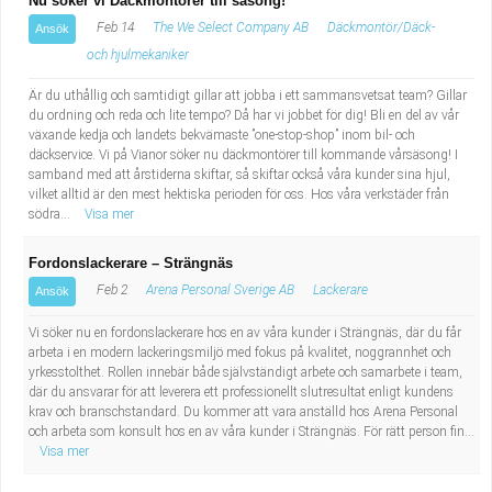
Nu söker vi Däckmontörer till säsong!
Feb 14
The We Select Company AB
Däckmontör/Däck-
Ansök
och hjulmekaniker
Är du uthållig och samtidigt gillar att jobba i ett sammansvetsat team? Gillar
du ordning och reda och lite tempo? Då har vi jobbet för dig! Bli en del av vår
växande kedja och landets bekvämaste ”one-stop-shop” inom bil- och
däckservice. Vi på Vianor söker nu däckmontörer till kommande vårsäsong! I
samband med att årstiderna skiftar, så skiftar också våra kunder sina hjul,
vilket alltid är den mest hektiska perioden för oss. Hos våra verkstäder från
södra...
Visa mer
Fordonslackerare – Strängnäs
Feb 2
Arena Personal Sverige AB
Lackerare
Ansök
Vi söker nu en fordonslackerare hos en av våra kunder i Strängnäs, där du får
arbeta i en modern lackeringsmiljö med fokus på kvalitet, noggrannhet och
yrkesstolthet. Rollen innebär både självständigt arbete och samarbete i team,
där du ansvarar för att leverera ett professionellt slutresultat enligt kundens
krav och branschstandard. Du kommer att vara anställd hos Arena Personal
och arbeta som konsult hos en av våra kunder i Strängnäs. För rätt person fin...
Visa mer