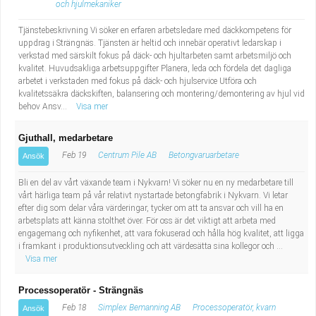
och hjulmekaniker
Tjänstebeskrivning Vi söker en erfaren arbetsledare med däckkompetens för
uppdrag i Strängnäs. Tjänsten är heltid och innebär operativt ledarskap i
verkstad med särskilt fokus på däck- och hjultarbeten samt arbetsmiljö och
kvalitet. Huvudsakliga arbetsuppgifter Planera, leda och fördela det dagliga
arbetet i verkstaden med fokus på däck- och hjulservice Utföra och
kvalitetssäkra däckskiften, balansering och montering/demontering av hjul vid
behov Ansv...
Visa mer
Gjuthall, medarbetare
Feb 19
Centrum Pile AB
Betongvaruarbetare
Ansök
Bli en del av vårt växande team i Nykvarn! Vi söker nu en ny medarbetare till
vårt härliga team på vår relativt nystartade betongfabrik i Nykvarn. Vi letar
efter dig som delar våra värderingar, tycker om att ta ansvar och vill ha en
arbetsplats att känna stolthet över. För oss är det viktigt att arbeta med
engagemang och nyfikenhet, att vara fokuserad och hålla hög kvalitet, att ligga
i framkant i produktionsutveckling och att värdesätta sina kollegor och ...
Visa mer
Processoperatör - Strängnäs
Feb 18
Simplex Bemanning AB
Processoperatör, kvarn
Ansök