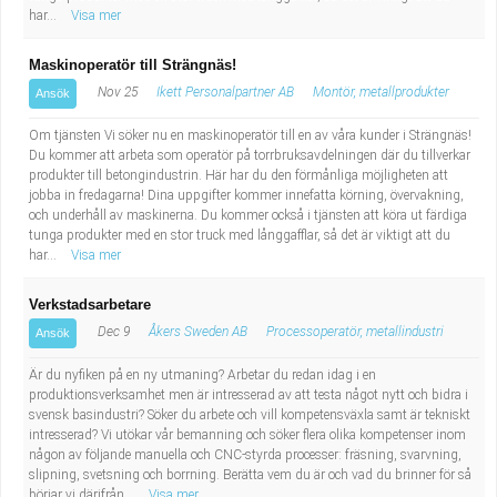
har...
Visa mer
Maskinoperatör till Strängnäs!
Nov 25
Ikett Personalpartner AB
Montör, metallprodukter
Ansök
Om tjänsten Vi söker nu en maskinoperatör till en av våra kunder i Strängnäs!
Du kommer att arbeta som operatör på torrbruksavdelningen där du tillverkar
produkter till betongindustrin. Här har du den förmånliga möjligheten att
jobba in fredagarna! Dina uppgifter kommer innefatta körning, övervakning,
och underhåll av maskinerna. Du kommer också i tjänsten att köra ut färdiga
tunga produkter med en stor truck med långgafflar, så det är viktigt att du
har...
Visa mer
Verkstadsarbetare
Dec 9
Åkers Sweden AB
Processoperatör, metallindustri
Ansök
Är du nyfiken på en ny utmaning? Arbetar du redan idag i en
produktionsverksamhet men är intresserad av att testa något nytt och bidra i
svensk basindustri? Söker du arbete och vill kompetensväxla samt är tekniskt
intresserad? Vi utökar vår bemanning och söker flera olika kompetenser inom
någon av följande manuella och CNC-styrda processer: fräsning, svarvning,
slipning, svetsning och borrning. Berätta vem du är och vad du brinner för så
börjar vi därifrån...
Visa mer