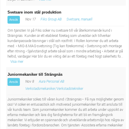
Svetsare inom stål produktion
Nov 17
Fiks Group AB
Svetsare, manuell
Ansök
Om tjänsten Vi på Fiks söker nu svetsare till vår återkommande kund i
Strängnäs. Kunden är ett etablerat företag som utvecklar och tillverkar
kundanpassade lösningar i stål och rostfritt. I Rollen kommer du att arbeta
med: • MIG-& MAG-svetsning (Tig kan förekomma) • Svetsning och montage
efter ritning • Självständigt arbete såväl som i mindre arbetslag • Arbetet är på
heltid, vardagar Här blir du en viktig del av ett företag med högt säkerhets fo...
Visa mer
Juniormekaniker till Strängnäs
Nov 8
Aura Personal AB
Ansök
Verkstadsmekaniker/Verkstadstekniker
Juniormekaniker sökes till våran kund i Strängnäs– Få nya möjligheter genom
oss! Vi söker en entusiastisk och motiverad juniormekaniker för att ansluta till
vår kunds team. Som juniormekaniker kommer du att arbeta under uppsikt av
erfarna mekaniker och lära dig färdigheterna för att bli en framgångsrik
mekaniker. Vi erbjuder en spännande och utvecklande arbetsmiljö hos några av
landets företag i fordonsbranschen. Om tjänsten -Assistera erfarna mekaniker