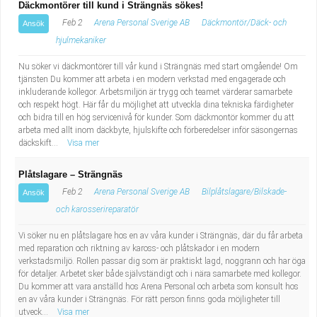
Däckmontörer till kund i Strängnäs sökes!
Feb 2
Arena Personal Sverige AB
Däckmontör/Däck- och
Ansök
hjulmekaniker
Nu söker vi däckmontörer till vår kund i Strängnäs med start omgående! Om
tjänsten Du kommer att arbeta i en modern verkstad med engagerade och
inkluderande kollegor. Arbetsmiljön är trygg och teamet värderar samarbete
och respekt högt. Här får du möjlighet att utveckla dina tekniska färdigheter
och bidra till en hög servicenivå för kunder. Som däckmontör kommer du att
arbeta med allt inom däckbyte, hjulskifte och förberedelser inför säsongernas
däckskift...
Visa mer
Plåtslagare – Strängnäs
Feb 2
Arena Personal Sverige AB
Bilplåtslagare/Bilskade-
Ansök
och karosserireparatör
Vi söker nu en plåtslagare hos en av våra kunder i Strängnäs, där du får arbeta
med reparation och riktning av kaross- och plåtskador i en modern
verkstadsmiljö. Rollen passar dig som är praktiskt lagd, noggrann och har öga
för detaljer. Arbetet sker både självständigt och i nära samarbete med kollegor.
Du kommer att vara anställd hos Arena Personal och arbeta som konsult hos
en av våra kunder i Strängnäs. För rätt person finns goda möjligheter till
utveck...
Visa mer