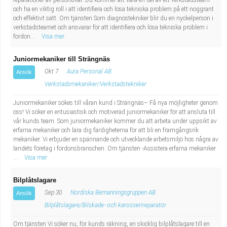
reparationer av personbilar. Du kommer att vara en del av ett verkstadsteam
och ha en viktig roll i att identifiera och lösa tekniska problem på ett noggrant
och effektivt sätt. Om tjänsten Som diagnostekniker blir du en nyckelperson i
verkstadsteamet och ansvarar för att identifiera och lösa tekniska problem i
fordon...
Visa mer
Juniormekaniker till Strängnäs
Okt 7
Aura Personal AB
Ansök
Verkstadsmekaniker/Verkstadstekniker
Juniormekaniker sökes till våran kund i Strängnäs– Få nya möjligheter genom
oss! Vi söker en entusiastisk och motiverad juniormekaniker för att ansluta till
vår kunds team. Som juniormekaniker kommer du att arbeta under uppsikt av
erfarna mekaniker och lära dig färdigheterna för att bli en framgångsrik
mekaniker. Vi erbjuder en spännande och utvecklande arbetsmiljö hos några av
landets företag i fordonsbranschen. Om tjänsten -Assistera erfarna mekaniker
...
Visa mer
Bilplåtslagare
Sep 30
Nordiska Bemanningsgruppen AB
Ansök
Bilplåtslagare/Bilskade- och karosserireparatör
Om tjänsten Vi söker nu, för kunds räkning, en skicklig bilplåtslagare till en