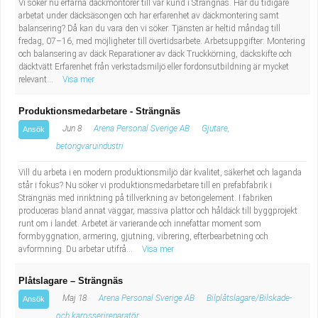
Vi söker nu erfarna däckmontörer till vår kund i Strängnäs. Har du tidigare
Industriell tillverkning
Behandlingsassistent/Socialpedagog
arbetat under däcksäsongen och har erfarenhet av däckmontering samt
balansering? Då kan du vara den vi söker. Tjänsten är heltid måndag till
fredag, 07–16, med möjligheter till övertidsarbete. Arbetsuppgifter: Montering
Installation, drift, underhåll
Tandsköterska
och balansering av däck Reparationer av däck Truckkörning, däckskifte och
däcktvätt Erfarenhet från verkstadsmiljö eller fordonsutbildning är mycket
relevant...
Visa mer
Kropps- och skönhetsvård
Budbilsförare
Produktionsmedarbetare - Strängnäs
Kultur, media, design
Tidningsbud/Tidningsdistributör
Jun 8
Arena Personal Sverige AB
Gjutare,
Ansök
betongvaruindustri
Militärt arbete
Lärare i fritidshem/Fritidspedagog
Vill du arbeta i en modern produktionsmiljö där kvalitet, säkerhet och laganda
står i fokus? Nu söker vi produktionsmedarbetare till en prefabfabrik i
Naturbruk
Taxiförare/Taxichaufför
Strängnäs med inriktning på tillverkning av betongelement. I fabriken
produceras bland annat väggar, massiva plattor och håldäck till byggprojekt
Naturvetenskapligt arbete
Läkarsekreterare/Vårdadmin/Medicinsk
runt om i landet. Arbetet är varierande och innefattar moment som
formbyggnation, armering, gjutning, vibrering, efterbearbetning och
avformning. Du arbetar utifrå...
Visa mer
sekreterare
Pedagogiskt arbete
Plåtslagare – Strängnäs
Lastbilsförare m.fl.
Sanering och renhållning
Maj 18
Arena Personal Sverige AB
Bilplåtslagare/Bilskade-
Ansök
och karosserireparatör