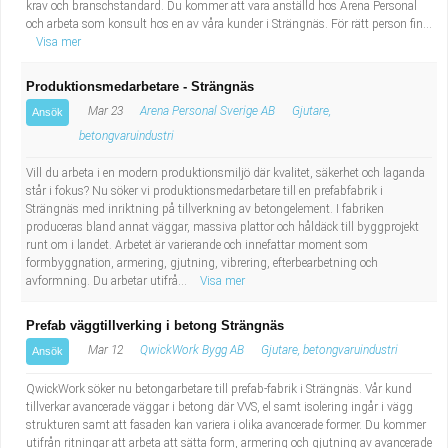
krav och branschstandard. Du kommer att vara anställd hos Arena Personal
och arbeta som konsult hos en av våra kunder i Strängnäs. För rätt person fin...
Visa mer
Produktionsmedarbetare - Strängnäs
Mar 23
Arena Personal Sverige AB
Gjutare,
Ansök
betongvaruindustri
Vill du arbeta i en modern produktionsmiljö där kvalitet, säkerhet och laganda
står i fokus? Nu söker vi produktionsmedarbetare till en prefabfabrik i
Strängnäs med inriktning på tillverkning av betongelement. I fabriken
produceras bland annat väggar, massiva plattor och håldäck till byggprojekt
runt om i landet. Arbetet är varierande och innefattar moment som
formbyggnation, armering, gjutning, vibrering, efterbearbetning och
avformning. Du arbetar utifrå...
Visa mer
Prefab väggtillverking i betong Strängnäs
Mar 12
QwickWork Bygg AB
Gjutare, betongvaruindustri
Ansök
QwickWork söker nu betongarbetare till prefab-fabrik i Strängnäs. Vår kund
tillverkar avancerade väggar i betong där VVS, el samt isolering ingår i vägg
strukturen samt att fasaden kan variera i olika avancerade former. Du kommer
utifrån ritningar att arbeta att sätta form, armering och gjutning av avancerade