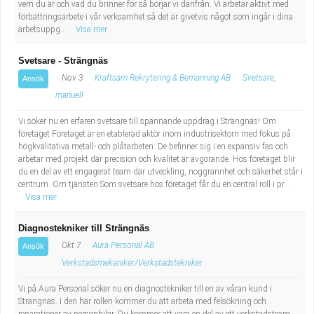
vem du är och vad du brinner för så börjar vi därifrån. Vi arbetar aktivt med
förbättringsarbete i vår verksamhet så det är givetvis något som ingår i dina
arbetsuppg...
Visa mer
Svetsare - Strängnäs
Nov 3
Kraftsam Rekrytering & Bemanning AB
Svetsare,
Ansök
manuell
Vi söker nu en erfaren svetsare till spännande uppdrag i Strängnäs! Om
företaget Företaget är en etablerad aktör inom industrisektorn med fokus på
högkvalitativa metall- och plåtarbeten. De befinner sig i en expansiv fas och
arbetar med projekt där precision och kvalitet är avgörande. Hos företaget blir
du en del av ett engagerat team där utveckling, noggrannhet och säkerhet står i
centrum. Om tjänsten Som svetsare hos företaget får du en central roll i pr...
Visa mer
Diagnostekniker till Strängnäs
Okt 7
Aura Personal AB
Ansök
Verkstadsmekaniker/Verkstadstekniker
Vi på Aura Personal söker nu en diagnostekniker till en av våran kund i
Strängnäs. I den här rollen kommer du att arbeta med felsökning och