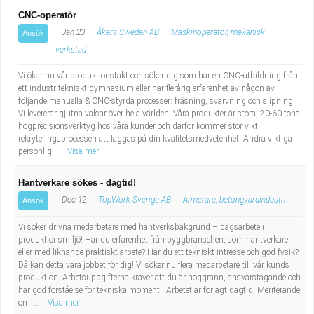
CNC-operatör
Jan 23
Åkers Sweden AB
Maskinoperatör, mekanisk
Ansök
verkstad
Vi ökar nu vår produktionstakt och söker dig som har en CNC-utbildning från
ett industritekniskt gymnasium eller har flerårig erfarenhet av någon av
följande manuella & CNC-styrda processer: fräsning, svarvning och slipning.
Vi levererar gjutna valsar över hela världen. Våra produkter är stora, 20-60 tons
högprecisionsverktyg hos våra kunder och därför kommer stor vikt i
rekryteringsprocessen att läggas på din kvalitetsmedvetenhet. Andra viktiga
personlig...
Visa mer
Hantverkare sökes - dagtid!
Dec 12
TopWork Sverige AB
Armerare, betongvaruindustri
Ansök
Vi söker drivna medarbetare med hantverksbakgrund – dagsarbete i
produktionsmiljö! Har du erfarenhet från byggbranschen, som hantverkare
eller med liknande praktiskt arbete? Har du ett tekniskt intresse och god fysik?
Då kan detta vara jobbet för dig! Vi söker nu flera medarbetare till vår kunds
produktion. Arbetsuppgifterna kräver att du är noggrann, ansvarstagande och
har god förståelse för tekniska moment. Arbetet är förlagt dagtid. Meriterande
om ...
Visa mer