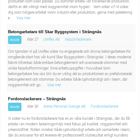
produkten som skall packas. Du kommer arbeta i en tillverkande produktion,
därför är det viktigt med noggrannhet inom hygien. Vem söker vi? Vi söker
dig som tidigare arbetat inom industri eller produktion, gärna med paketering
e...
Visa mer
Betongarbetare till Skar Byggsystem i Strängnäs
Mar 27
Uniflex AB
Industrilackerare
Ansök
Om tjänsten Vi på Uniflex söker nu engagerade och drivna betongarbetare för
omgående start hos vår kund Skar Byggsystem i Strängnäs. I deras moderna
fabrik tillverkas både enklare betongelement och avancerade stommar med
unika fasadutformningar. Dina arbetsuppgifter i huvudsak Som
betongarbetare hos oss blir du en viktig del av produktionen av prefabricerade
betongelement och stommar. Du arbetar både självständigt och i team, där
noggrannhet och go...
Visa mer
Fordonslackerare – Strängnäs
Mar 30
Arena Personal Sverige AB
Fordonslackerare
Ansök
Vi söker nu en fordonslackerare hos en av våra kunder i Strängnäs, där du får
arbeta i en modern lackeringsmiljö med fokus på kvalitet, noggrannhet och
yrkesstolthet. Rollen innebär både självständigt arbete och samarbete i team,
där du ansvarar för att leverera ett professionellt slutresultat enligt kundens