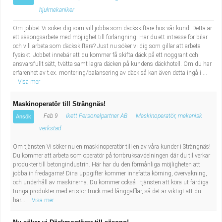
hjulmekaniker
Om jobbet Vi söker dig som vill jobba som däckskiftare hos vår kund. Detta är
ett säsongsarbete med möjlighet till förlängning. Har du ett intresse för bilar
och vill arbeta som däckskiftare? Just nu söker vi dig som gillar att arbeta
fysiskt. Jobbet innebär att du kommer få skifta däck på ett noggrant och
ansvarsfullt sätt, tvätta samt lagra däcken på kundens däckhotell. Om du har
erfarenhet av t.ex. montering/balansering av däck så kan även detta ingå i ...
Visa mer
Maskinoperatör till Strängnäs!
Feb 9
Ikett Personalpartner AB
Maskinoperatör, mekanisk
Ansök
verkstad
Om tjänsten Vi söker nu en maskinoperatör till en av våra kunder i Strängnäs!
Du kommer att arbeta som operatör på torrbruksavdelningen där du tillverkar
produkter till betongindustrin. Här har du den förmånliga möjligheten att
jobba in fredagarna! Dina uppgifter kommer innefatta körning, övervakning,
och underhåll av maskinerna. Du kommer också i tjänsten att köra ut färdiga
tunga produkter med en stor truck med långgafflar, så det är viktigt att du
har...
Visa mer