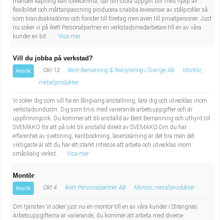
manuell kapning kan förekomma, där din stora uppgift blir med hjälp av
flexibilitet och måttanpassning producera snabba leveranser av stålprofiler så
som brandsäkradörrar och fönster till företag men även till privatpersoner. Just
nu söker vi på Ikett Personalpartner en verkstadsmedarbetare till en av våra
kunder en bit ...
Visa mer
Vill du jobba på verkstad?
Okt 13
Best Bemanning & Rekrytering i Sverige AB
Montör,
Ansök
metallprodukter
Vi söker dig som vill ha en långvarig anställning, lära dig och utvecklas inom
verkstadsindustri. Dig som trivs med varierande arbetsuppgifter och är
uppfinningsrik. Du kommer att bli anställd av Best Bemanning och uthyrd till
SVEMAKO för att på sikt bli anställd direkt av SVEMAKO.Om du har
erfarenhet av svetsning, kantbockning, laserskärning är det bra men det
viktigaste är att du har ett starkt intresse att arbeta och utvecklas inom
småskalig verkst...
Visa mer
Montör
Okt 4
Ikett Personalpartner AB
Montör, metallprodukter
Ansök
Om tjänsten Vi söker just nu en montör till en av våra kunder i Strängnäs.
Arbetsuppgifterna är varierande, du kommer att arbeta med diverse