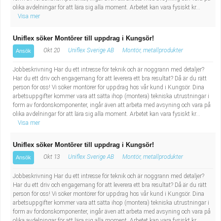
olika avdelningar för att lära sig alla moment. Arbetet kan vara fysiskt kr...
Visa mer
Uniflex söker Montörer till uppdrag i Kungsör!
Okt 20
Uniflex Sverige AB
Montör, metallprodukter
Ansök
Jobbeskrivning Har du ett intresse för teknik och är noggrann med detaljer?
Har du ett driv och engagemang för att leverera ett bra resultat? Då är du rätt
person för oss! Vi söker montörer för uppdrag hos vår kund i Kungsör. Dina
arbetsuppgifter kommer vara att sätta ihop (montera) tekniska utrustningar i
form av fordonskomponenter, ingår även att arbeta med avsyning och vara på
olika avdelningar för att lära sig alla moment. Arbetet kan vara fysiskt kr...
Visa mer
Uniflex söker Montörer till uppdrag i Kungsör!
Okt 13
Uniflex Sverige AB
Montör, metallprodukter
Ansök
Jobbeskrivning Har du ett intresse för teknik och är noggrann med detaljer?
Har du ett driv och engagemang för att leverera ett bra resultat? Då är du rätt
person för oss! Vi söker montörer för uppdrag hos vår kund i Kungsör. Dina
arbetsuppgifter kommer vara att sätta ihop (montera) tekniska utrustningar i
form av fordonskomponenter, ingår även att arbeta med avsyning och vara på
olika avdelningar för att lära sig alla moment. Arbetet kan vara fysiskt kr...