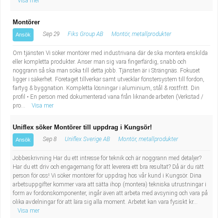
Visa mer
Montörer
Sep 29
Fiks Group AB
Montör, metallprodukter
Ansök
Om tjänsten Vi söker montörer med industrivana där de ska montera enskilda
eller kompletta produkter. Anser man sig vara fingerfärdig, snabb och
noggrann så ska man söka till detta jobb. Tjänsten är i Strängnäs. Fokuset
ligger i säkerhet. Företaget tillverkar samt utvecklar fönstersystem till fordon,
fartyg & byggnation. Kompletta lösningar i aluminium, stål & rostfritt. Din
profil • En person med dokumenterad vana från liknande arbeten (Verkstad /
pro...
Visa mer
Uniflex söker Montörer till uppdrag i Kungsör!
Sep 8
Uniflex Sverige AB
Montör, metallprodukter
Ansök
Jobbeskrivning Har du ett intresse för teknik och är noggrann med detaljer?
Har du ett driv och engagemang för att leverera ett bra resultat? Då är du rätt
person för oss! Vi söker montörer för uppdrag hos vår kund i Kungsör. Dina
arbetsuppgifter kommer vara att sätta ihop (montera) tekniska utrustningar i
form av fordonskomponenter, ingår även att arbeta med avsyning och vara på
olika avdelningar för att lära sig alla moment. Arbetet kan vara fysiskt kr...
Visa mer