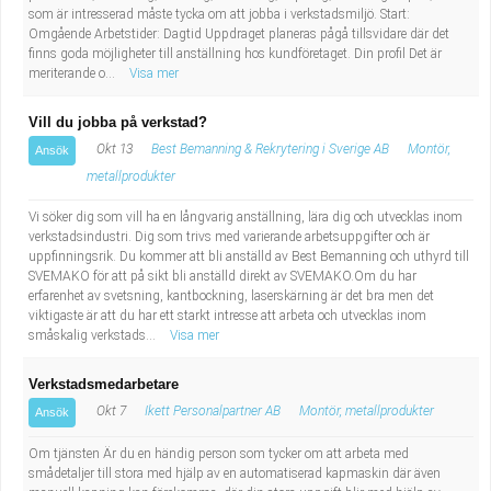
som är intresserad måste tycka om att jobba i verkstadsmiljö. Start:
Omgående Arbetstider: Dagtid Uppdraget planeras pågå tillsvidare där det
finns goda möjligheter till anställning hos kundföretaget. Din profil Det är
meriterande o...
Visa mer
Vill du jobba på verkstad?
Okt 13
Best Bemanning & Rekrytering i Sverige AB
Montör,
Ansök
metallprodukter
Vi söker dig som vill ha en långvarig anställning, lära dig och utvecklas inom
verkstadsindustri. Dig som trivs med varierande arbetsuppgifter och är
uppfinningsrik. Du kommer att bli anställd av Best Bemanning och uthyrd till
SVEMAKO för att på sikt bli anställd direkt av SVEMAKO.Om du har
erfarenhet av svetsning, kantbockning, laserskärning är det bra men det
viktigaste är att du har ett starkt intresse att arbeta och utvecklas inom
småskalig verkstads...
Visa mer
Verkstadsmedarbetare
Okt 7
Ikett Personalpartner AB
Montör, metallprodukter
Ansök
Om tjänsten Är du en händig person som tycker om att arbeta med
smådetaljer till stora med hjälp av en automatiserad kapmaskin där även