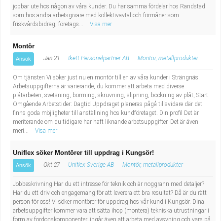
jobbar ute hos någon av våra kunder. Du har samma fördelar hos Randstad
som hos andra arbetsgivare med kollektivavtal och förmåner som
friskvårdsbidrag, företags...
Visa mer
Montör
Jan 21
Ikett Personalpartner AB
Montör, metallprodukter
Ansök
Om tjänsten Vi söker just nu en montör till en av våra kunder i Strängnäs.
Arbetsuppgifterna är varierande, du kommer att arbeta med diverse
plåtarbeten, svetsning, borrning, skruvning, slipning, bockning av plåt, Start:
Omgående Arbetstider: Dagtid Uppdraget planeras pågå tillsvidare där det
finns goda möjligheter till anställning hos kundföretaget. Din profil Det är
meriterande om du tidigare har haft liknande arbetsuppgifter. Det är även
meri...
Visa mer
Uniflex söker Montörer till uppdrag i Kungsör!
Okt 27
Uniflex Sverige AB
Montör, metallprodukter
Ansök
Jobbeskrivning Har du ett intresse för teknik och är noggrann med detaljer?
Har du ett driv och engagemang för att leverera ett bra resultat? Då är du rätt
person för oss! Vi söker montörer för uppdrag hos vår kund i Kungsör. Dina
arbetsuppgifter kommer vara att sätta ihop (montera) tekniska utrustningar i
form av fordonskomponenter, ingår även att arbeta med avsyning och vara på