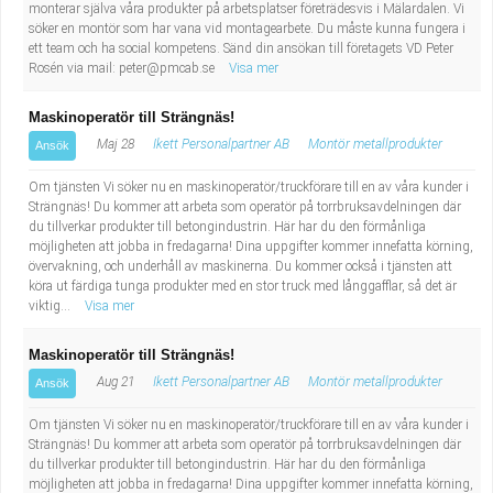
Fastighetsskötare
monterar själva våra produkter på arbetsplatser företrädesvis i Mälardalen. Vi
Socialt arbete
söker en montör som har vana vid montagearbete. Du måste kunna fungera i
ett team och ha social kompetens. Sänd din ansökan till företagets VD Peter
Informatör/Kommunikatör
Säkerhetsarbete
Rosén via mail:
peter@pmcab.se
Visa mer
Brevbärare
Maskinoperatör till Strängnäs!
Tekniskt arbete
Maj 28
Ikett Personalpartner AB
Montör metallprodukter
Ansök
Sjuksköterska, grundutbildad
Transport
Om tjänsten Vi söker nu en maskinoperatör/truckförare till en av våra kunder i
Strängnäs! Du kommer att arbeta som operatör på torrbruksavdelningen där
Kock, storhushåll
du tillverkar produkter till betongindustrin. Här har du den förmånliga
möjligheten att jobba in fredagarna! Dina uppgifter kommer innefatta körning,
övervakning, och underhåll av maskinerna. Du kommer också i tjänsten att
Undersköterska, vård- o specialavd. o mottagning
köra ut färdiga tunga produkter med en stor truck med långgafflar, så det är
viktig...
Visa mer
Bibliotekarie
Maskinoperatör till Strängnäs!
Aug 21
Ikett Personalpartner AB
Montör metallprodukter
Ansök
Administrativ assistent
Om tjänsten Vi söker nu en maskinoperatör/truckförare till en av våra kunder i
Lärare i gymnasiet
Strängnäs! Du kommer att arbeta som operatör på torrbruksavdelningen där
du tillverkar produkter till betongindustrin. Här har du den förmånliga
möjligheten att jobba in fredagarna! Dina uppgifter kommer innefatta körning,