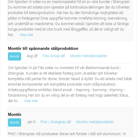
Om tjänsten Vi söker nu en maskinoperatör till en av våra kunder i Strängnäs!
Industriell tillverkning
Behandlingsassistent/Socialpedagog
Du kommer att arbeta som operatör på torrbruksavdelningen där du tillverkar
produkter till betongindustrin. Här har du den förmånliga möjligheten att
jobba in fredagarna! Dina uppgifter kommer innefatta körning, övervakning,
Installation, drift, underhåll
Tandsköterska
och underhåll av maskinerna. Du kommer också i tjänsten att köra ut färdiga
tunga produkter med en stor truck med långgafflar, så det är viktigt att du
har...
Kropps- och skönhetsvård
Budbilsförare
Visa mer
Montör till spännande stålproduktion
Kultur, media, design
Tidningsbud/Tidningsdistributör
Aug 28
Fiks Group AB
Montör metallprodukter
Ansök
Militärt arbete
Lärare i fritidshem/Fritidspedagog
Om tjänsten Vi på Fiks söker nu montörer till vår återkommande kund i
Strängnäs. Kunden är ett etablerat företag som utvecklar och tillverkar
kompletta stål partier för dörrar, fönster, fasad & dylikt. Du att arbeta med både
Naturbruk
Taxiförare/Taxichaufför
enskilda komponenter och kompletta produkter inom stålproduktion.
Arbetsuppgifterna omfattar bland annat: • Kapning • borrning • slipning •
Naturvetenskapligt arbete
Läkarsekreterare/Vårdadmin/Medicinsk
försänkning Här blir du en viktig del av ett företag med högt säkerhets fokus,
där kv...
Visa mer
sekreterare
Pedagogiskt arbete
Montör
Jan 9
Pmc i Strängnäs AB
Montör, metallprodukter
Ansök
Lastbilsförare m.fl.
Sanering och renhållning
PMC i Strängnäs AB producerar dörrar och fönster i stål och aluminium. Vi