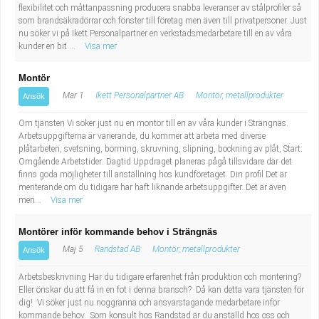
flexibilitet och måttanpassning producera snabba leveranser av stålprofiler så
som brandsäkradörrar och fönster till företag men även till privatpersoner. Just
nu söker vi på Ikett Personalpartner en verkstadsmedarbetare till en av våra
kunder en bit ...
Visa mer
Montör
Mar 1
Ikett Personalpartner AB
Montör, metallprodukter
Ansök
Om tjänsten Vi söker just nu en montör till en av våra kunder i Strängnäs.
Arbetsuppgifterna är varierande, du kommer att arbeta med diverse
plåtarbeten, svetsning, borrning, skruvning, slipning, bockning av plåt, Start:
Omgående Arbetstider: Dagtid Uppdraget planeras pågå tillsvidare där det
finns goda möjligheter till anställning hos kundföretaget. Din profil Det är
meriterande om du tidigare har haft liknande arbetsuppgifter. Det är även
meri...
Visa mer
Montörer inför kommande behov i Strängnäs
Maj 5
Randstad AB
Montör, metallprodukter
Ansök
Arbetsbeskrivning Har du tidigare erfarenhet från produktion och montering?
Eller önskar du att få in en fot i denna bransch? Då kan detta vara tjänsten för
dig! Vi söker just nu noggranna och ansvarstagande medarbetare inför
kommande behov. Som konsult hos Randstad är du anställd hos oss och