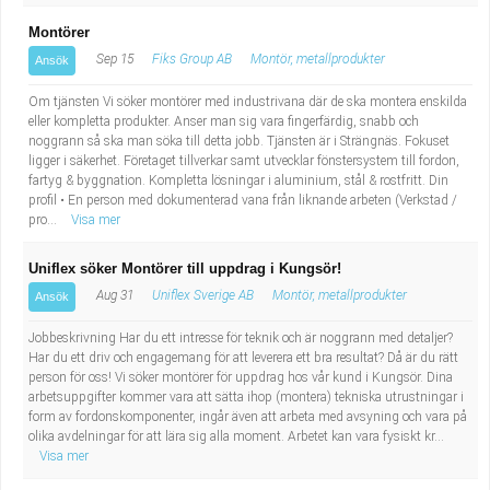
Montörer
Sep 15
Fiks Group AB
Montör, metallprodukter
Ansök
Om tjänsten Vi söker montörer med industrivana där de ska montera enskilda
eller kompletta produkter. Anser man sig vara fingerfärdig, snabb och
noggrann så ska man söka till detta jobb. Tjänsten är i Strängnäs. Fokuset
ligger i säkerhet. Företaget tillverkar samt utvecklar fönstersystem till fordon,
fartyg & byggnation. Kompletta lösningar i aluminium, stål & rostfritt. Din
profil • En person med dokumenterad vana från liknande arbeten (Verkstad /
pro...
Visa mer
Uniflex söker Montörer till uppdrag i Kungsör!
Aug 31
Uniflex Sverige AB
Montör, metallprodukter
Ansök
Jobbeskrivning Har du ett intresse för teknik och är noggrann med detaljer?
Har du ett driv och engagemang för att leverera ett bra resultat? Då är du rätt
person för oss! Vi söker montörer för uppdrag hos vår kund i Kungsör. Dina
arbetsuppgifter kommer vara att sätta ihop (montera) tekniska utrustningar i
form av fordonskomponenter, ingår även att arbeta med avsyning och vara på
olika avdelningar för att lära sig alla moment. Arbetet kan vara fysiskt kr...
Visa mer