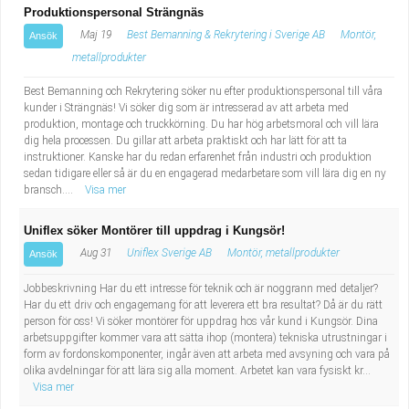
Produktionspersonal Strängnäs
Maj 19
Best Bemanning & Rekrytering i Sverige AB
Montör,
Ansök
metallprodukter
Best Bemanning och Rekrytering söker nu efter produktionspersonal till våra
kunder i Strängnäs! Vi söker dig som är intresserad av att arbeta med
produktion, montage och truckkörning. Du har hög arbetsmoral och vill lära
dig hela processen. Du gillar att arbeta praktiskt och har lätt för att ta
instruktioner. Kanske har du redan erfarenhet från industri och produktion
sedan tidigare eller så är du en engagerad medarbetare som vill lära dig en ny
bransch....
Visa mer
Uniflex söker Montörer till uppdrag i Kungsör!
Aug 31
Uniflex Sverige AB
Montör, metallprodukter
Ansök
Jobbeskrivning Har du ett intresse för teknik och är noggrann med detaljer?
Har du ett driv och engagemang för att leverera ett bra resultat? Då är du rätt
person för oss! Vi söker montörer för uppdrag hos vår kund i Kungsör. Dina
arbetsuppgifter kommer vara att sätta ihop (montera) tekniska utrustningar i
form av fordonskomponenter, ingår även att arbeta med avsyning och vara på
olika avdelningar för att lära sig alla moment. Arbetet kan vara fysiskt kr...
Visa mer