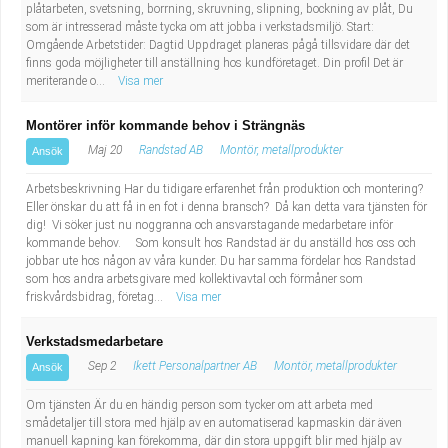
plåtarbeten, svetsning, borrning, skruvning, slipning, bockning av plåt, Du
som är intresserad måste tycka om att jobba i verkstadsmiljö. Start:
Omgående Arbetstider: Dagtid Uppdraget planeras pågå tillsvidare där det
finns goda möjligheter till anställning hos kundföretaget. Din profil Det är
meriterande o...
Visa mer
Montörer inför kommande behov i Strängnäs
Maj 20
Randstad AB
Montör, metallprodukter
Ansök
Arbetsbeskrivning Har du tidigare erfarenhet från produktion och montering?
Eller önskar du att få in en fot i denna bransch? Då kan detta vara tjänsten för
dig! Vi söker just nu noggranna och ansvarstagande medarbetare inför
kommande behov. Som konsult hos Randstad är du anställd hos oss och
jobbar ute hos någon av våra kunder. Du har samma fördelar hos Randstad
som hos andra arbetsgivare med kollektivavtal och förmåner som
friskvårdsbidrag, företag...
Visa mer
Verkstadsmedarbetare
Sep 2
Ikett Personalpartner AB
Montör, metallprodukter
Ansök
Om tjänsten Är du en händig person som tycker om att arbeta med
smådetaljer till stora med hjälp av en automatiserad kapmaskin där även
manuell kapning kan förekomma, där din stora uppgift blir med hjälp av