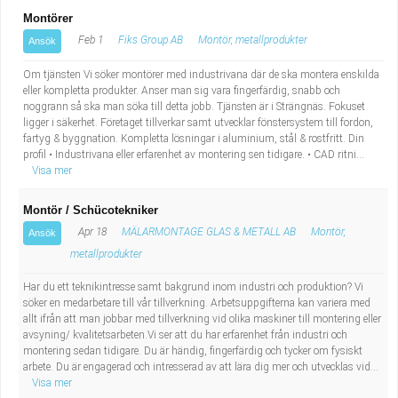
Montörer
Feb 1
Fiks Group AB
Montör, metallprodukter
Ansök
Om tjänsten Vi söker montörer med industrivana där de ska montera enskilda
eller kompletta produkter. Anser man sig vara fingerfärdig, snabb och
noggrann så ska man söka till detta jobb. Tjänsten är i Strängnäs. Fokuset
ligger i säkerhet. Företaget tillverkar samt utvecklar fönstersystem till fordon,
fartyg & byggnation. Kompletta lösningar i aluminium, stål & rostfritt. Din
profil • Industrivana eller erfarenhet av montering sen tidigare. • CAD ritni...
Visa mer
Montör / Schücotekniker
Apr 18
MÄLARMONTAGE GLAS & METALL AB
Montör,
Ansök
metallprodukter
Har du ett teknikintresse samt bakgrund inom industri och produktion? Vi
söker en medarbetare till vår tillverkning. Arbetsuppgifterna kan variera med
allt ifrån att man jobbar med tillverkning vid olika maskiner till montering eller
avsyning/ kvalitetsarbeten.Vi ser att du har erfarenhet från industri och
montering sedan tidigare. Du är händig, fingerfärdig och tycker om fysiskt
arbete. Du är engagerad och intresserad av att lära dig mer och utvecklas vid...
Visa mer