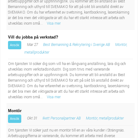
arbetsuppgifter och är uppfinningsrik. Du kommer att bli anställd av Best
Bemanning och uthyrd till SVEMAKO för att på sikt bli anställd direkt av
SVEMAKO. Om du har erfarenhet av svetsning, kantbockning, laserskärning
är det bra men det viktigaste är att du har ett starkt intresse att arbeta och
utvecklas inom små...
Visa mer
Vill du jobba på verkstad?
Mar 27
Best Bemanning & Rekrytering i Sverige AB
Montör,
Ansök
metallprodukter
Om tjänsten Vi söker dig som vill ha en långvarig anställning, lära dig och
utvecklas inom verkstadsindustri. Dig som trivs med varierande
arbetsuppgifter och är uppfinningsrik. Du kommer att bli anställd av Best
Bemanning och uthyrd till SVEMAKO för att på sikt bli anställd direkt av
SVEMAKO. Om du har erfarenhet av svetsning, kantbockning, laserskärning
är det bra men det viktigaste är att du har ett starkt intresse att arbeta och
utvecklas inom små...
Visa mer
Montör
Okt 31
Ikett Personalpartner AB
Montör, metallprodukter
Ansök
Om tjänsten Vi söker just nu en montör till en av våra kunder i Strängnäs.
Arbetsuppgifterna är varierande, du kommer att arbeta med diverse