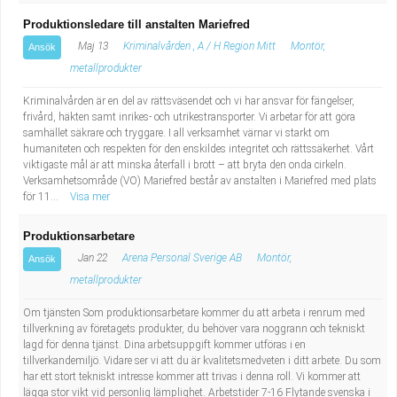
Produktionsledare till anstalten Mariefred
Maj 13
Kriminalvården , A / H Region Mitt
Montör,
Ansök
metallprodukter
Kriminalvården är en del av rättsväsendet och vi har ansvar för fängelser,
frivård, häkten samt inrikes- och utrikestransporter. Vi arbetar för att göra
samhället säkrare och tryggare. I all verksamhet värnar vi starkt om
humaniteten och respekten för den enskildes integritet och rättssäkerhet. Vårt
viktigaste mål är att minska återfall i brott – att bryta den onda cirkeln.
Verksamhetsområde (VO) Mariefred består av anstalten i Mariefred med plats
för 11...
Visa mer
Produktionsarbetare
Jan 22
Arena Personal Sverige AB
Montör,
Ansök
metallprodukter
Om tjänsten Som produktionsarbetare kommer du att arbeta i renrum med
tillverkning av företagets produkter, du behöver vara noggrann och tekniskt
lagd för denna tjänst. Dina arbetsuppgift kommer utföras i en
tillverkandemiljö. Vidare ser vi att du är kvalitetsmedveten i ditt arbete. Du som
har ett stort tekniskt intresse kommer att trivas i denna roll. Vi kommer att
lägga stor vikt vid personlig lämplighet. Arbetstider 7-16 Flytande svenska i