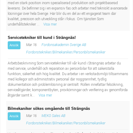
med en stark position inom specialiserad produktion och projektbaserad
leverans. De befinner sig i en expansiv fas och arbetar med tekniskt avancerade
lösningar över hela Sverige. Här blir du en del av ett engagerat team där
kvalitet, precision och utveckling står i fokus. Om tjänsten Som
underhållstekniker ...
Visa mer
Servicetekniker till kund i Strängnäs!
Mar 16
Fordonsakademin Sverige AB
Ansök
Fordonstekniker/Bilmekaniker/Personbilsmekaniker
Arbetsbeskrivning Som servicetekniker till vår kund i Strängnäs arbetar du
med service, underhåll och reparation av personbilar för att säkerställa
funktion, säkerhet och hög kvalitet. Du arbetar i en verkstadsmiljö tillsammans
med kollegor och administrativ personal där noggrannhet, tydlig
dokumentation och problemlösning är centralt. Rollen innefattar felsökning,
serviceåtgärder, komponentbyten, provkörningar och verifiering av genomförda
åtgärder samt k...
Visa mer
Bilmekaniker sökes omgående till Strängnäs
Mar 16
MEKO Sales AB
Ansök
Fordonstekniker/Bilmekaniker/Personbilsmekaniker