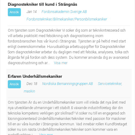
Diagnostekniker till kund i Strängnäs
Jan 14
Fordonsakademin Sverige AB
Ansök
Fordonstekniker/Bilmekaniker/Personbilsmekaniker
Om tjänsten som Diagnostekniker Vi söker dig som är teknikintresserad och
vill arbeta praktiskt med felsökning och diagnostisering inom
fordonsbranschen hos vår kund i Strängnäs. Tjänsten är på heltid med start
enligt överenskommelse. Huvudsakliga arbetsuppgifter för Diagnostekniker
Som diagnostekniker arbetar du dagligen med att felsöka, analysera, tolka och
åtgärda fel på fordon och dess system. Du kommer använda dig av avancerad
diagnosutrustning och ar...
Visa mer
Erfaren Underhållsmekaniker
Dec 18
Nordiska Bemanningsgruppen AB
Servicetekniker,
Ansök
maskin
Om tjänsten Är du en Underhållsmekaniker som vill inleda det nya året med
nya utvecklande utmaningar i ett stabilt & växande industriföretag där din
tekniska kompetens verkligen gör skillnad? Vi söker nu till en engagerad och
lösningsorienterad Underhållsmekaniker/tekniker med passion för maskiner
till en av våra kunder i Strängnäs kommun. Vad innebär rollen Kundföretaget
söker nu sin nästa Underhållsmekaniker/tekniker som kommer vara en