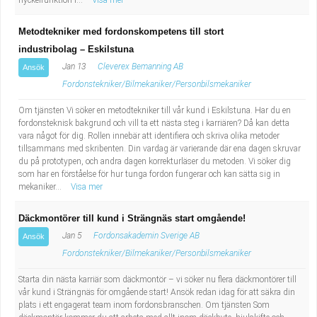
nyckelfunktion i...
Visa mer
Metodtekniker med fordonskompetens till stort
industribolag – Eskilstuna
Jan 13
Cleverex Bemanning AB
Ansök
Fordonstekniker/Bilmekaniker/Personbilsmekaniker
Om tjänsten Vi söker en metodtekniker till vår kund i Eskilstuna. Har du en
fordonsteknisk bakgrund och vill ta ett nästa steg i karriären? Då kan detta
vara något för dig. Rollen innebär att identifiera och skriva olika metoder
tillsammans med skribenten. Din vardag är varierande där ena dagen skruvar
du på prototypen, och andra dagen korrekturläser du metoden. Vi söker dig
som har en förståelse för hur tunga fordon fungerar och kan sätta sig in
mekaniker...
Visa mer
Däckmontörer till kund i Strängnäs start omgående!
Jan 5
Fordonsakademin Sverige AB
Ansök
Fordonstekniker/Bilmekaniker/Personbilsmekaniker
Starta din nästa karriär som däckmontör – vi söker nu flera däckmontörer till
vår kund i Strängnäs för omgående start! Ansök redan idag för att säkra din
plats i ett engagerat team inom fordonsbranschen. Om tjänsten Som