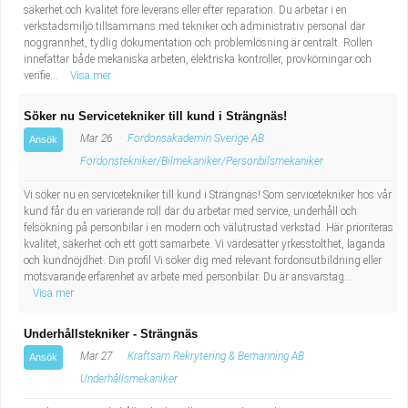
säkerhet och kvalitet före leverans eller efter reparation. Du arbetar i en
verkstadsmiljö tillsammans med tekniker och administrativ personal där
noggrannhet, tydlig dokumentation och problemlösning är centralt. Rollen
innefattar både mekaniska arbeten, elektriska kontroller, provkörningar och
verifie...
Visa mer
Söker nu Servicetekniker till kund i Strängnäs!
Mar 26
Fordonsakademin Sverige AB
Ansök
Fordonstekniker/Bilmekaniker/Personbilsmekaniker
Vi söker nu en servicetekniker till kund i Strängnäs! Som servicetekniker hos vår
kund får du en varierande roll där du arbetar med service, underhåll och
felsökning på personbilar i en modern och välutrustad verkstad. Här prioriteras
kvalitet, säkerhet och ett gott samarbete. Vi värdesätter yrkesstolthet, laganda
och kundnöjdhet. Din profil Vi söker dig med relevant fordonsutbildning eller
motsvarande erfarenhet av arbete med personbilar. Du är ansvarstag...
Visa mer
Underhållstekniker - Strängnäs
Mar 27
Kraftsam Rekrytering & Bemanning AB
Ansök
Underhållsmekaniker