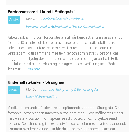
Fordonstestare till kund i Strängnäs!
Mar 20
Fordonsakademin Sverige AB
Ansök
Fordonstekniker/Bilmekaniker/Personbilsmekaniker
Arbetsbeskrivning Som fordonstestare till vår kund i Strängnäs ansvarar du
för att utföra tester och kontroller av personbilar för att säkerställa funktion,
säkerhet och kvalitet före leverans eller efter reparation. Du arbetar i en
verkstadsmiljö tillsammans med tekniker och administrativ personal där
noggrannhet, tydlig dokumentation och problemlösning är centralt. Rollen
innefattar praktiska provkörningar, diagnostik och verifiering av utförda
åtgärder...
Visa mer
Underhållstekniker - Strängnäs
Mar 20
Kraftsam Rekrytering & Bemanning AB
Ansök
Underhållsmekaniker
Vi söker nu en underhållstekniker till spännande uppdrag i Strängnäs! Om
företaget Företaget är en innovativ aktör inom modul- och stålkonstruktioner,
med en stark position inom specialiserad produktion och projektbaserad
leverans. De befinner sig i en expansiv fas och arbetar med tekniskt avancerade
lösningar över hela Sverige. Här blir du en del av ett engagerat team där