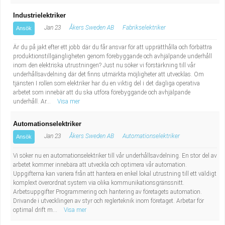
Industrielektriker
Jan 23
Åkers Sweden AB
Fabrikselektriker
Ansök
Är du på jakt efter ett jobb där du får ansvar för att upprätthålla och förbättra
produktionstillgängligheten genom förebyggande och avhjälpande underhåll
inom den elektriska utrustningen? Just nu söker vi förstärkning till vår
underhållsavdelning där det finns utmärkta möjligheter att utvecklas. Om
tjänsten I rollen som elektriker har du en viktig del i det dagliga operativa
arbetet som innebär att du ska utföra förebyggande och avhjälpande
underhåll. Ar...
Visa mer
Automationselektriker
Jan 23
Åkers Sweden AB
Automationselektriker
Ansök
Vi söker nu en automationselektriker till vår underhållsavdelning. En stor del av
arbetet kommer innebära att utveckla och optimera vår automation.
Uppgifterna kan variera från att hantera en enkel lokal utrustning till ett väldigt
komplext överordnat system via olika kommunikationsgränssnitt.
Arbetsuppgifter Programmering och hantering av företagets automation.
Drivande i utvecklingen av styr och reglerteknik inom företaget. Arbetar för
optimal drift m...
Visa mer