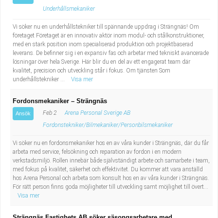
Underhållsmekaniker
Vi söker nu en underhållstekniker till spännande uppdrag i Strängnäs! Om
företaget Företaget är en innovativ aktör inom modul- och stålkonstruktioner,
med en stark position inom specialiserad produktion och projektbaserad
leverans. De befinner sig i en expansiv fas och arbetar med tekniskt avancerade
lösningar över hela Sverige. Här blir du en del av ett engagerat team där
kvalitet, precision och utveckling står i fokus. Om tjänsten Som
underhållstekniker ...
Visa mer
Fordonsmekaniker – Strängnäs
Feb 2
Arena Personal Sverige AB
Ansök
Fordonstekniker/Bilmekaniker/Personbilsmekaniker
Vi söker nu en fordonsmekaniker hos en av våra kunder i Strängnäs, där du får
arbeta med service, felsökning och reparation av fordon i en modern
verkstadsmiljö. Rollen innebär både självständigt arbete och samarbete i team,
med fokus på kvalitet, säkerhet och effektivitet. Du kommer att vara anställd
hos Arena Personal och arbeta som konsult hos en av våra kunder i Strängnäs.
För rätt person finns goda möjligheter till utveckling samt möjlighet till övert...
Visa mer
Strängnäs Fastighets AB söker säsongsarbetare med