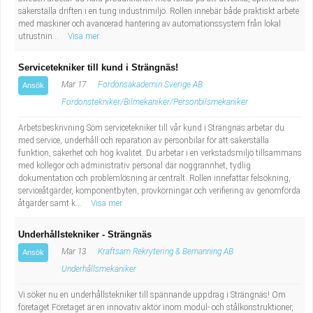
säkerställa driften i en tung industrimiljö. Rollen innebär både praktiskt arbete
med maskiner och avancerad hantering av automationssystem från lokal
utrustnin...
Visa mer
Servicetekniker till kund i Strängnäs!
Mar 17
Fordonsakademin Sverige AB
Ansök
Fordonstekniker/Bilmekaniker/Personbilsmekaniker
Arbetsbeskrivning Som servicetekniker till vår kund i Strängnäs arbetar du
med service, underhåll och reparation av personbilar för att säkerställa
funktion, säkerhet och hög kvalitet. Du arbetar i en verkstadsmiljö tillsammans
med kollegor och administrativ personal där noggrannhet, tydlig
dokumentation och problemlösning är centralt. Rollen innefattar felsökning,
serviceåtgärder, komponentbyten, provkörningar och verifiering av genomförda
åtgärder samt k...
Visa mer
Underhållstekniker - Strängnäs
Mar 13
Kraftsam Rekrytering & Bemanning AB
Ansök
Underhållsmekaniker
Vi söker nu en underhållstekniker till spännande uppdrag i Strängnäs! Om
företaget Företaget är en innovativ aktör inom modul- och stålkonstruktioner,