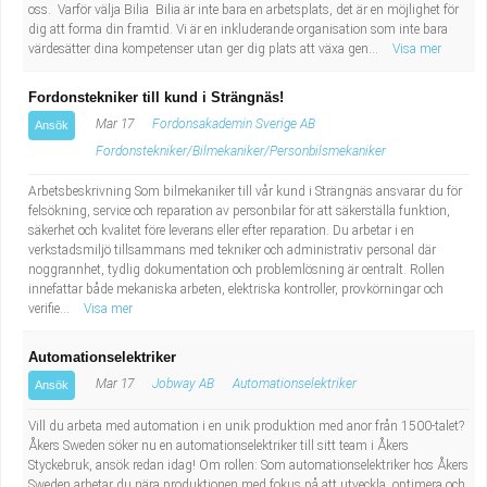
oss. Varför välja Bilia Bilia är inte bara en arbetsplats, det är en möjlighet för
dig att forma din framtid. Vi är en inkluderande organisation som inte bara
värdesätter dina kompetenser utan ger dig plats att växa gen...
Visa mer
Fordonstekniker till kund i Strängnäs!
Mar 17
Fordonsakademin Sverige AB
Ansök
Fordonstekniker/Bilmekaniker/Personbilsmekaniker
Arbetsbeskrivning Som bilmekaniker till vår kund i Strängnäs ansvarar du för
felsökning, service och reparation av personbilar för att säkerställa funktion,
säkerhet och kvalitet före leverans eller efter reparation. Du arbetar i en
verkstadsmiljö tillsammans med tekniker och administrativ personal där
noggrannhet, tydlig dokumentation och problemlösning är centralt. Rollen
innefattar både mekaniska arbeten, elektriska kontroller, provkörningar och
verifie...
Visa mer
Automationselektriker
Mar 17
Jobway AB
Automationselektriker
Ansök
Vill du arbeta med automation i en unik produktion med anor från 1500-talet?
Åkers Sweden söker nu en automationselektriker till sitt team i Åkers
Styckebruk, ansök redan idag! Om rollen: Som automationselektriker hos Åkers
Sweden arbetar du nära produktionen med fokus på att utveckla, optimera och