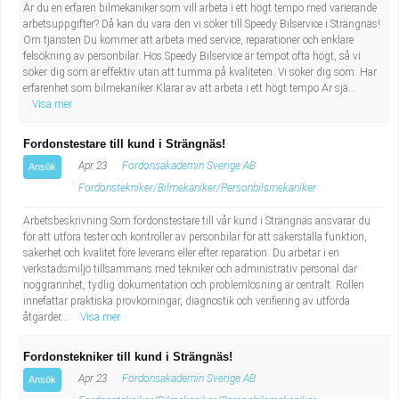
Fastighetsskötare
Är du en erfaren bilmekaniker som vill arbeta i ett högt tempo med varierande
Socialt arbete
arbetsuppgifter? Då kan du vara den vi söker till Speedy Bilservice i Strängnäs!
Om tjänsten Du kommer att arbeta med service, reparationer och enklare
Informatör/Kommunikatör
Säkerhetsarbete
felsökning av personbilar. Hos Speedy Bilservice är tempot ofta högt, så vi
söker dig som är effektiv utan att tumma på kvaliteten. Vi söker dig som: Har
erfarenhet som bilmekaniker Klarar av att arbeta i ett högt tempo Är sjä...
Brevbärare
Tekniskt arbete
Visa mer
Sjuksköterska, grundutbildad
Transport
Fordonstestare till kund i Strängnäs!
Apr 23
Fordonsakademin Sverige AB
Ansök
Kock, storhushåll
Fordonstekniker/Bilmekaniker/Personbilsmekaniker
Arbetsbeskrivning Som fordonstestare till vår kund i Strängnäs ansvarar du
Undersköterska, vård- o specialavd. o mottagning
för att utföra tester och kontroller av personbilar för att säkerställa funktion,
säkerhet och kvalitet före leverans eller efter reparation. Du arbetar i en
Bibliotekarie
verkstadsmiljö tillsammans med tekniker och administrativ personal där
noggrannhet, tydlig dokumentation och problemlösning är centralt. Rollen
innefattar praktiska provkörningar, diagnostik och verifiering av utförda
Administrativ assistent
åtgärder...
Visa mer
Lärare i gymnasiet
Fordonstekniker till kund i Strängnäs!
Apr 23
Fordonsakademin Sverige AB
Ansök