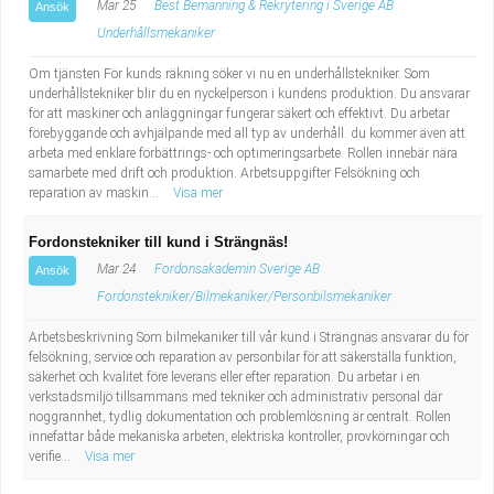
Mar 25
Best Bemanning & Rekrytering i Sverige AB
Ansök
Underhållsmekaniker
Om tjänsten För kunds räkning söker vi nu en underhållstekniker. Som
underhållstekniker blir du en nyckelperson i kundens produktion. Du ansvarar
för att maskiner och anläggningar fungerar säkert och effektivt. Du arbetar
förebyggande och avhjälpande med all typ av underhåll. du kommer även att
arbeta med enklare förbättrings- och optimeringsarbete. Rollen innebär nära
samarbete med drift och produktion. Arbetsuppgifter Felsökning och
reparation av maskin...
Visa mer
Fordonstekniker till kund i Strängnäs!
Mar 24
Fordonsakademin Sverige AB
Ansök
Fordonstekniker/Bilmekaniker/Personbilsmekaniker
Arbetsbeskrivning Som bilmekaniker till vår kund i Strängnäs ansvarar du för
felsökning, service och reparation av personbilar för att säkerställa funktion,
säkerhet och kvalitet före leverans eller efter reparation. Du arbetar i en
verkstadsmiljö tillsammans med tekniker och administrativ personal där
noggrannhet, tydlig dokumentation och problemlösning är centralt. Rollen
innefattar både mekaniska arbeten, elektriska kontroller, provkörningar och
verifie...
Visa mer