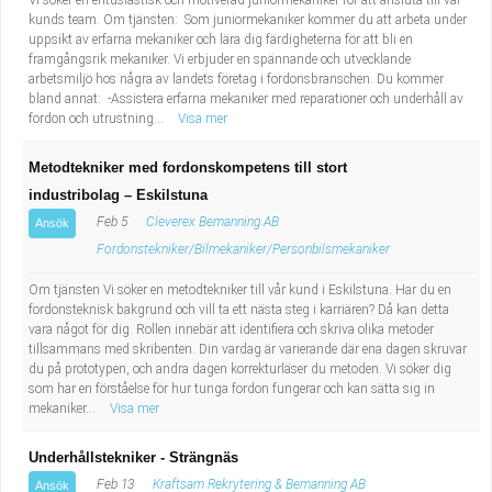
Vi söker en entusiastisk och motiverad juniormekaniker för att ansluta till vår
kunds team. Om tjänsten: Som juniormekaniker kommer du att arbeta under
uppsikt av erfarna mekaniker och lära dig färdigheterna för att bli en
framgångsrik mekaniker. Vi erbjuder en spännande och utvecklande
arbetsmiljö hos några av landets företag i fordonsbranschen. Du kommer
bland annat: -Assistera erfarna mekaniker med reparationer och underhåll av
fordon och utrustning...
Visa mer
Metodtekniker med fordonskompetens till stort
industribolag – Eskilstuna
Feb 5
Cleverex Bemanning AB
Ansök
Fordonstekniker/Bilmekaniker/Personbilsmekaniker
Om tjänsten Vi söker en metodtekniker till vår kund i Eskilstuna. Har du en
fordonsteknisk bakgrund och vill ta ett nästa steg i karriären? Då kan detta
vara något för dig. Rollen innebär att identifiera och skriva olika metoder
tillsammans med skribenten. Din vardag är varierande där ena dagen skruvar
du på prototypen, och andra dagen korrekturläser du metoden. Vi söker dig
som har en förståelse för hur tunga fordon fungerar och kan sätta sig in
mekaniker...
Visa mer
Underhållstekniker - Strängnäs
Feb 13
Kraftsam Rekrytering & Bemanning AB
Ansök