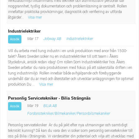
verkstadsmiljö tillsammans med tekniker och administrativ personal där
noggrannhet, tydlig dokumentation och problemlösning är centralt. Rollen
innefattar praktiska provkörningar, diagnostik och verifiering av utförda
åtgärder...
Visa mer
Industrielektriker
Mar 17
Jobway AB
Industrielektriker
Ansök
Vill du arbeta med tung industri i en unik produktion med anor från 1500-
talet? Åkers Sweden söker nu en industrielektriker till sitt team i Åkers
Styckebruk, ansök redan idag! Om rollen:Som Industrielektriker hos Åkers
Sweden arbetar du nära produktionen med fokus på att säkerställa driften i en
tung industrimiljö. Rollen innebär både avhjälpande och förebyggande
underhåll där du är med och återställer och utvecklar anläggningen för optimal
produktion.Du ...
Visa mer
Personlig Servicetekniker - Bilia Strängnäs
Mar 19
BILIA AB
Ansök
Fordonstekniker/Bilmekaniker/Personbilsmekaniker
Personlig servicetekniker Är du på jakt efter nya utmaningar och samtidigt
tekniskt kunnig? Då kan du vara den vi söker som personlig servicetekniker till
oss på Bilia i Strängnäs. Vi värdesätter din potential och vilja att utvecklas med