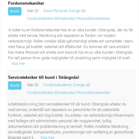
Fordonsmekaniker
Mar 23
Arena Personal Sverige AB
Ansök
Fordonstekniker/Bilmekaniker/Personbilsmekaniker
Vi söker nu en fordonsmekaniker hos en av våra kunder i Strängnäs, där du får
arbeta med service, felsökning och reparation av fordon i en modern
verkstadsmiljö. Rollen innebär både självständigt arbete och samarbete i team,
med fokus på kvalitet, säkerhet och effektivitet. Du kommer att vara anställd
hos Arena Personal och arbeta som konsult hos en av våra kunder i Strängnäs.
För rätt person finns goda möjligheter till utveckling samt möjlighet till övert...
Visa mer
Servicetekniker till kund i Strängnäs!
Mar 20
Fordonsakademin Sverige AB
Ansök
Fordonstekniker/Bilmekaniker/Personbilsmekaniker
Arbetsbeskrivning Som servicetekniker till vår kund i Strängnäs arbetar du
med service, underhåll och reparation av personbilar för att säkerställa
funktion, säkerhet och hög kvalitet. Du arbetar i en verkstadsmiljö tillsammans
med kollegor och administrativ personal där noggrannhet, tydlig
dokumentation och problemlösning är centralt. Rollen innefattar felsökning,
serviceåtgärder, komponentbyten, provkörningar och verifiering av genomförda
åtgärder samt k...
Visa mer