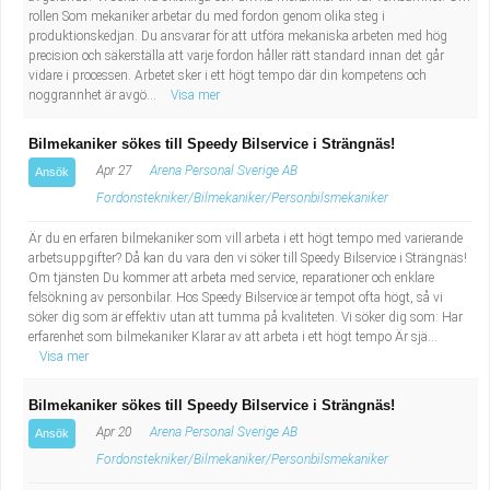
rollen Som mekaniker arbetar du med fordon genom olika steg i
Industriell tillverkning
Behandlingsassistent/Socialpedagog
produktionskedjan. Du ansvarar för att utföra mekaniska arbeten med hög
precision och säkerställa att varje fordon håller rätt standard innan det går
Installation, drift, underhåll
Tandsköterska
vidare i processen. Arbetet sker i ett högt tempo där din kompetens och
noggrannhet är avgö...
Visa mer
Kropps- och skönhetsvård
Budbilsförare
Bilmekaniker sökes till Speedy Bilservice i Strängnäs!
Apr 27
Arena Personal Sverige AB
Ansök
Kultur, media, design
Tidningsbud/Tidningsdistributör
Fordonstekniker/Bilmekaniker/Personbilsmekaniker
Militärt arbete
Lärare i fritidshem/Fritidspedagog
Är du en erfaren bilmekaniker som vill arbeta i ett högt tempo med varierande
arbetsuppgifter? Då kan du vara den vi söker till Speedy Bilservice i Strängnäs!
Om tjänsten Du kommer att arbeta med service, reparationer och enklare
Naturbruk
Taxiförare/Taxichaufför
felsökning av personbilar. Hos Speedy Bilservice är tempot ofta högt, så vi
söker dig som är effektiv utan att tumma på kvaliteten. Vi söker dig som: Har
erfarenhet som bilmekaniker Klarar av att arbeta i ett högt tempo Är sjä...
Naturvetenskapligt arbete
Läkarsekreterare/Vårdadmin/Medicinsk
Visa mer
sekreterare
Pedagogiskt arbete
Bilmekaniker sökes till Speedy Bilservice i Strängnäs!
Apr 20
Arena Personal Sverige AB
Ansök
Lastbilsförare m.fl.
Sanering och renhållning
Fordonstekniker/Bilmekaniker/Personbilsmekaniker