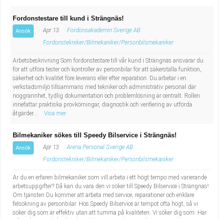
Fordonstestare till kund i Strängnäs!
Apr 13
Fordonsakademin Sverige AB
Ansök
Fordonstekniker/Bilmekaniker/Personbilsmekaniker
Arbetsbeskrivning Som fordonstestare till vår kund i Strängnäs ansvarar du
för att utföra tester och kontroller av personbilar för att säkerställa funktion,
säkerhet och kvalitet före leverans eller efter reparation. Du arbetar i en
verkstadsmiljö tillsammans med tekniker och administrativ personal där
noggrannhet, tydlig dokumentation och problemlösning är centralt. Rollen
innefattar praktiska provkörningar, diagnostik och verifiering av utförda
åtgärder...
Visa mer
Bilmekaniker sökes till Speedy Bilservice i Strängnäs!
Apr 13
Arena Personal Sverige AB
Ansök
Fordonstekniker/Bilmekaniker/Personbilsmekaniker
Är du en erfaren bilmekaniker som vill arbeta i ett högt tempo med varierande
arbetsuppgifter? Då kan du vara den vi söker till Speedy Bilservice i Strängnäs!
Om tjänsten Du kommer att arbeta med service, reparationer och enklare
felsökning av personbilar. Hos Speedy Bilservice är tempot ofta högt, så vi
söker dig som är effektiv utan att tumma på kvaliteten. Vi söker dig som: Har