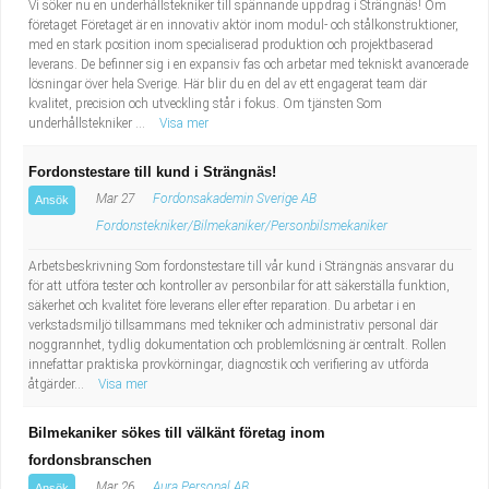
Vi söker nu en underhållstekniker till spännande uppdrag i Strängnäs! Om
företaget Företaget är en innovativ aktör inom modul- och stålkonstruktioner,
med en stark position inom specialiserad produktion och projektbaserad
leverans. De befinner sig i en expansiv fas och arbetar med tekniskt avancerade
lösningar över hela Sverige. Här blir du en del av ett engagerat team där
kvalitet, precision och utveckling står i fokus. Om tjänsten Som
underhållstekniker ...
Visa mer
Fordonstestare till kund i Strängnäs!
Mar 27
Fordonsakademin Sverige AB
Ansök
Fordonstekniker/Bilmekaniker/Personbilsmekaniker
Arbetsbeskrivning Som fordonstestare till vår kund i Strängnäs ansvarar du
för att utföra tester och kontroller av personbilar för att säkerställa funktion,
säkerhet och kvalitet före leverans eller efter reparation. Du arbetar i en
verkstadsmiljö tillsammans med tekniker och administrativ personal där
noggrannhet, tydlig dokumentation och problemlösning är centralt. Rollen
innefattar praktiska provkörningar, diagnostik och verifiering av utförda
åtgärder...
Visa mer
Bilmekaniker sökes till välkänt företag inom
fordonsbranschen
Mar 26
Aura Personal AB
Ansök