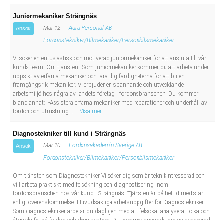
Juniormekaniker Strängnäs
Mar 12
Aura Personal AB
Ansök
Fordonstekniker/Bilmekaniker/Personbilsmekaniker
Vi söker en entusiastisk och motiverad juniormekaniker för att ansluta till vår
kunds team. Om tjänsten: Som juniormekaniker kommer du att arbeta under
uppsikt av erfarna mekaniker och lära dig färdigheterna för att bli en
framgångsrik mekaniker. Vi erbjuder en spännande och utvecklande
arbetsmiljö hos några av landets företag i fordonsbranschen. Du kommer
bland annat: -Assistera erfarna mekaniker med reparationer och underhåll av
fordon och utrustning...
Visa mer
Diagnostekniker till kund i Strängnäs
Mar 10
Fordonsakademin Sverige AB
Ansök
Fordonstekniker/Bilmekaniker/Personbilsmekaniker
Om tjänsten som Diagnostekniker Vi söker dig som är teknikintresserad och
vill arbeta praktiskt med felsökning och diagnostisering inom
fordonsbranschen hos vår kund i Strängnäs. Tjänsten är på heltid med start
enligt överenskommelse. Huvudsakliga arbetsuppgifter för Diagnostekniker
Som diagnostekniker arbetar du dagligen med att felsöka, analysera, tolka och