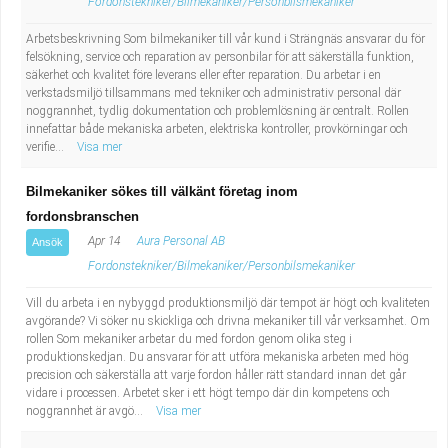
Fordonstekniker/Bilmekaniker/Personbilsmekaniker
Arbetsbeskrivning Som bilmekaniker till vår kund i Strängnäs ansvarar du för
felsökning, service och reparation av personbilar för att säkerställa funktion,
säkerhet och kvalitet före leverans eller efter reparation. Du arbetar i en
verkstadsmiljö tillsammans med tekniker och administrativ personal där
noggrannhet, tydlig dokumentation och problemlösning är centralt. Rollen
innefattar både mekaniska arbeten, elektriska kontroller, provkörningar och
verifie...
Visa mer
Bilmekaniker sökes till välkänt företag inom
fordonsbranschen
Apr 14
Aura Personal AB
Ansök
Fordonstekniker/Bilmekaniker/Personbilsmekaniker
Vill du arbeta i en nybyggd produktionsmiljö där tempot är högt och kvaliteten
avgörande? Vi söker nu skickliga och drivna mekaniker till vår verksamhet. Om
rollen Som mekaniker arbetar du med fordon genom olika steg i
produktionskedjan. Du ansvarar för att utföra mekaniska arbeten med hög
precision och säkerställa att varje fordon håller rätt standard innan det går
vidare i processen. Arbetet sker i ett högt tempo där din kompetens och
noggrannhet är avgö...
Visa mer