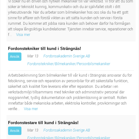
Vi söker nu en driven och nyfiken mekaniker till vår verkstad. Vi tror att du som
söker är tekniskt kunnig, kommunikativ och du är självfallet stolt i ditt
yrkesutövande. När du arbetar som bilmekaniker hos oss ska du ha ett gott
sinne för affärer och förstå vikten av att sätta kunden och service i första
rummet. Du kommer att jobba nära kunden och behöver därför ha förmågan
att skapa långsiktiga kundrelationer. Tjänsten innebär service, reparationer och
f...
Visa mer
Fordonstekniker till kund i Strängnäs!
Mar 13
Fordonsakademin Sverige AB
Ansök
Fordonstekniker/Bilmekaniker/Personbilsmekaniker
Arbetsbeskrivning Som bilmekaniker till vår kund i Strängnäs ansvarar du för
felsökning, service och reparation av personbilar för att säkerställa funktion,
säkerhet och kvalitet före leverans eller efter reparation. Du arbetar i en
verkstadsmiljö tillsammans med tekniker och administrativ personal där
noggrannhet, tydlig dokumentation och problemlösning är centralt. Rollen
innefattar både mekaniska arbeten, elektriska kontroller, provkörningar och
verifie...
Visa mer
Fordonstestare till kund i Strängnäs!
Mar 13
Fordonsakademin Sverige AB
Ansök
Fordonstekniker/Bilmekaniker/Personbilsmekaniker