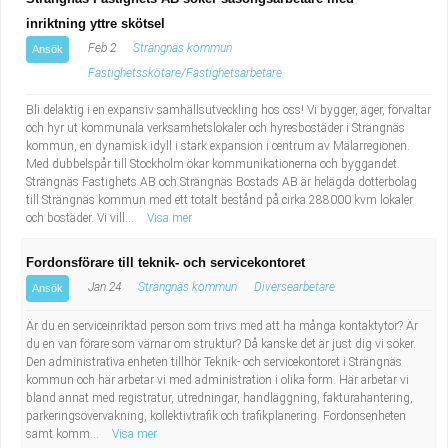
inriktning yttre skötsel
Feb 2
Strängnäs kommun
Ansök
Fastighetsskötare/Fastighetsarbetare
Bli delaktig i en expansiv samhällsutveckling hos oss! Vi bygger, äger, förvaltar
och hyr ut kommunala verksamhetslokaler och hyresbostäder i Strängnäs
kommun, en dynamisk idyll i stark expansion i centrum av Mälarregionen.
Med dubbelspår till Stockholm ökar kommunikationerna och byggandet.
Strängnäs Fastighets AB och Strängnäs Bostads AB är helägda dotterbolag
till Strängnäs kommun med ett totalt bestånd på cirka 288000 kvm lokaler
och bostäder. Vi vill...
Visa mer
Fordonsförare till teknik- och servicekontoret
Jan 24
Strängnäs kommun
Diversearbetare
Ansök
Är du en serviceinriktad person som trivs med att ha många kontaktytor? Är
du en van förare som värnar om struktur? Då kanske det är just dig vi söker.
Den administrativa enheten tillhör Teknik- och servicekontoret i Strängnäs
kommun och här arbetar vi med administration i olika form. Här arbetar vi
bland annat med registratur, utredningar, handläggning, fakturahantering,
parkeringsövervakning, kollektivtrafik och trafikplanering. Fordonsenheten
samt komm...
Visa mer