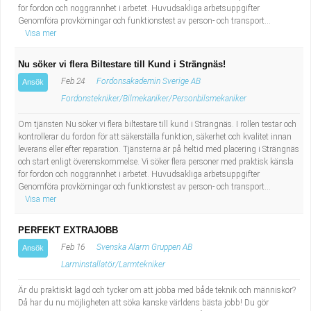
för fordon och noggrannhet i arbetet. Huvudsakliga arbetsuppgifter
Genomföra provkörningar och funktionstest av person- och transport...
Visa mer
Nu söker vi flera Biltestare till Kund i Strängnäs!
Feb 24
Fordonsakademin Sverige AB
Ansök
Fordonstekniker/Bilmekaniker/Personbilsmekaniker
Om tjänsten Nu söker vi flera biltestare till kund i Strängnäs. I rollen testar och
kontrollerar du fordon för att säkerställa funktion, säkerhet och kvalitet innan
leverans eller efter reparation. Tjänsterna är på heltid med placering i Strängnäs
och start enligt överenskommelse. Vi söker flera personer med praktisk känsla
för fordon och noggrannhet i arbetet. Huvudsakliga arbetsuppgifter
Genomföra provkörningar och funktionstest av person- och transport...
Visa mer
PERFEKT EXTRAJOBB
Feb 16
Svenska Alarm Gruppen AB
Ansök
Larminstallatör/Larmtekniker
Är du praktiskt lagd och tycker om att jobba med både teknik och människor?
Då har du nu möjligheten att söka kanske världens bästa jobb! Du gör