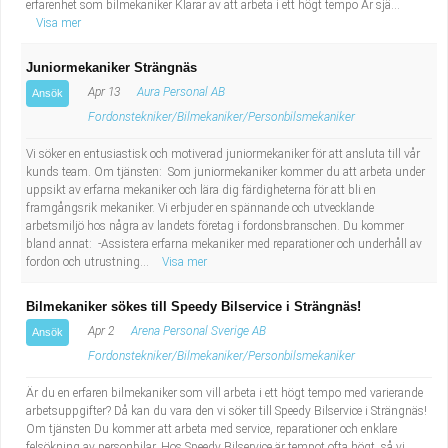
erfarenhet som bilmekaniker Klarar av att arbeta i ett högt tempo Är sjä...
Visa mer
Juniormekaniker Strängnäs
Apr 13
Aura Personal AB
Ansök
Fordonstekniker/Bilmekaniker/Personbilsmekaniker
Vi söker en entusiastisk och motiverad juniormekaniker för att ansluta till vår
kunds team. Om tjänsten: Som juniormekaniker kommer du att arbeta under
uppsikt av erfarna mekaniker och lära dig färdigheterna för att bli en
framgångsrik mekaniker. Vi erbjuder en spännande och utvecklande
arbetsmiljö hos några av landets företag i fordonsbranschen. Du kommer
bland annat: -Assistera erfarna mekaniker med reparationer och underhåll av
fordon och utrustning...
Visa mer
Bilmekaniker sökes till Speedy Bilservice i Strängnäs!
Apr 2
Arena Personal Sverige AB
Ansök
Fordonstekniker/Bilmekaniker/Personbilsmekaniker
Är du en erfaren bilmekaniker som vill arbeta i ett högt tempo med varierande
arbetsuppgifter? Då kan du vara den vi söker till Speedy Bilservice i Strängnäs!
Om tjänsten Du kommer att arbeta med service, reparationer och enklare
felsökning av personbilar. Hos Speedy Bilservice är tempot ofta högt, så vi