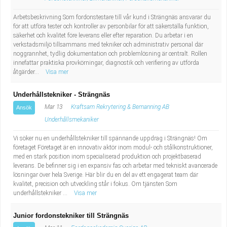
Arbetsbeskrivning Som fordonstestare till vår kund i Strängnäs ansvarar du
för att utföra tester och kontroller av personbilar för att säkerställa funktion,
säkerhet och kvalitet före leverans eller efter reparation. Du arbetar i en
verkstadsmiljö tillsammans med tekniker och administrativ personal där
noggrannhet, tydlig dokumentation och problemlösning är centralt. Rollen
innefattar praktiska provkörningar, diagnostik och verifiering av utförda
åtgärder...
Visa mer
Underhållstekniker - Strängnäs
Mar 13
Kraftsam Rekrytering & Bemanning AB
Ansök
Underhållsmekaniker
Vi söker nu en underhållstekniker till spännande uppdrag i Strängnäs! Om
företaget Företaget är en innovativ aktör inom modul- och stålkonstruktioner,
med en stark position inom specialiserad produktion och projektbaserad
leverans. De befinner sig i en expansiv fas och arbetar med tekniskt avancerade
lösningar över hela Sverige. Här blir du en del av ett engagerat team där
kvalitet, precision och utveckling står i fokus. Om tjänsten Som
underhållstekniker ...
Visa mer
Junior fordonstekniker till Strängnäs