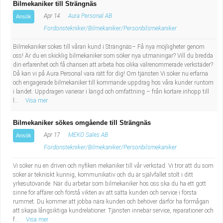
Bilmekaniker till Strängnäs
Apr 14
Aura Personal AB
Ansök
Fordonstekniker/Bilmekaniker/Personbilsmekaniker
Bilmekaniker sökes till våran kund i Strängnäs– Få nya möjligheter genom
oss! Är du en skicklig bilmekaniker som söker nya utmaningar? Vill du bredda
din erfarenhet och få chansen att arbeta hos olika välrenommerade verkstäder?
Då kan vi på Aura Personal vara rätt för dig! Om tjänsten Vi söker nu erfarna
och engagerade bilmekaniker till kommande uppdrag hos våra kunder runtom
i landet. Uppdragen varierar i längd och omfattning – från kortare inhopp till
l...
Visa mer
Bilmekaniker sökes omgående till Strängnäs
Apr 17
MEKO Sales AB
Ansök
Fordonstekniker/Bilmekaniker/Personbilsmekaniker
Vi söker nu en driven och nyfiken mekaniker till vår verkstad. Vi tror att du som
söker är tekniskt kunnig, kommunikativ och du är självfallet stolt i ditt
yrkesutövande. När du arbetar som bilmekaniker hos oss ska du ha ett gott
sinne för affärer och förstå vikten av att sätta kunden och service i första
rummet. Du kommer att jobba nära kunden och behöver därför ha förmågan
att skapa långsiktiga kundrelationer. Tjänsten innebär service, reparationer och
f...
Visa mer