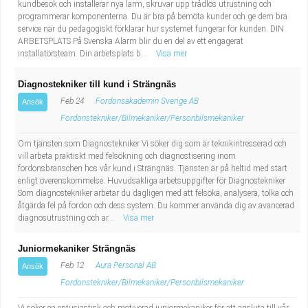
kundbesök och installerar nya larm, skruvar upp trådlös utrustning och
programmerar komponenterna. Du är bra på bemöta kunder och ge dem bra
service när du pedagogiskt förklarar hur systemet fungerar för kunden. DIN
ARBETSPLATS På Svenska Alarm blir du en del av ett engagerat
installatörsteam. Din arbetsplats b...
Visa mer
Diagnostekniker till kund i Strängnäs
Feb 24
Fordonsakademin Sverige AB
Ansök
Fordonstekniker/Bilmekaniker/Personbilsmekaniker
Om tjänsten som Diagnostekniker Vi söker dig som är teknikintresserad och
vill arbeta praktiskt med felsökning och diagnostisering inom
fordonsbranschen hos vår kund i Strängnäs. Tjänsten är på heltid med start
enligt överenskommelse. Huvudsakliga arbetsuppgifter för Diagnostekniker
Som diagnostekniker arbetar du dagligen med att felsöka, analysera, tolka och
åtgärda fel på fordon och dess system. Du kommer använda dig av avancerad
diagnosutrustning och ar...
Visa mer
Juniormekaniker Strängnäs
Feb 12
Aura Personal AB
Ansök
Fordonstekniker/Bilmekaniker/Personbilsmekaniker