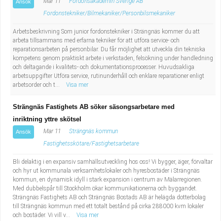
Mar 11
Fordonsakademin Sverige AB
Ansök
Fordonstekniker/Bilmekaniker/Personbilsmekaniker
Arbetsbeskrivning Som junior fordonstekniker i Strängnäs kommer du att
arbeta tillsammans med erfarna tekniker för att utföra service- och
reparationsarbeten på personbilar. Du får möjlighet att utveckla din tekniska
kompetens genom praktiskt arbete i verkstaden, felsökning under handledning
och deltagande i kvalitets- och dokumentationsprocesser. Huvudsakliga
arbetsuppgifter Utföra service, rutinunderhåll och enklare reparationer enligt
arbetsorder och t...
Visa mer
Strängnäs Fastighets AB söker säsongsarbetare med
inriktning yttre skötsel
Mar 11
Strängnäs kommun
Ansök
Fastighetsskötare/Fastighetsarbetare
Bli delaktig i en expansiv samhällsutveckling hos oss! Vi bygger, äger, förvaltar
och hyr ut kommunala verksamhetslokaler och hyresbostäder i Strängnäs
kommun, en dynamisk idyll i stark expansion i centrum av Mälarregionen.
Med dubbelspår till Stockholm ökar kommunikationerna och byggandet.
Strängnäs Fastighets AB och Strängnäs Bostads AB är helägda dotterbolag
till Strängnäs kommun med ett totalt bestånd på cirka 288000 kvm lokaler
och bostäder. Vi vill v...
Visa mer