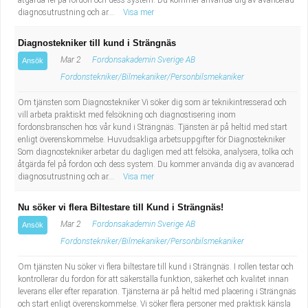
åtgärda fel på fordon och dess system. Du kommer använda dig av avancerad
diagnosutrustning och ar...
Visa mer
Diagnostekniker till kund i Strängnäs
Mar 2
Fordonsakademin Sverige AB
Ansök
Fordonstekniker/Bilmekaniker/Personbilsmekaniker
Om tjänsten som Diagnostekniker Vi söker dig som är teknikintresserad och
vill arbeta praktiskt med felsökning och diagnostisering inom
fordonsbranschen hos vår kund i Strängnäs. Tjänsten är på heltid med start
enligt överenskommelse. Huvudsakliga arbetsuppgifter för Diagnostekniker
Som diagnostekniker arbetar du dagligen med att felsöka, analysera, tolka och
åtgärda fel på fordon och dess system. Du kommer använda dig av avancerad
diagnosutrustning och ar...
Visa mer
Nu söker vi flera Biltestare till Kund i Strängnäs!
Mar 2
Fordonsakademin Sverige AB
Ansök
Fordonstekniker/Bilmekaniker/Personbilsmekaniker
Om tjänsten Nu söker vi flera biltestare till kund i Strängnäs. I rollen testar och
kontrollerar du fordon för att säkerställa funktion, säkerhet och kvalitet innan
leverans eller efter reparation. Tjänsterna är på heltid med placering i Strängnäs
och start enligt överenskommelse. Vi söker flera personer med praktisk känsla