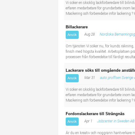
Socialt arbete
Informatör/Kommunikatör
Vi söker en skicklig lackförberedare till bili
erfaren medarbetare för grundarbete inom la
Maskering och förberedelse inför lackering ? 
Säkerhetsarbete
Brevbärare
Billackerare
Tekniskt arbete
Sjuksköterska, grundutbildad
Aug 28
Nordiska Bemanningsg
Ansök
Om tjänsten Vi söker nu, för kunds räkning, e
Transport
Kock, storhushåll
finish med högsta kvalitet. Arbetsplatsen p
processen från förberedelse till färdigt result
Undersköterska, vård- o specialavd. o mottagning
Lackerare söks till omgående anställ
Bibliotekarie
Mar 31
auto proffsen Sverige
Ansök
Vi söker en skicklig lackförberedare till bili
Administrativ assistent
erfaren medarbetare för grundarbete inom la
Maskering och förberedelse inför lackering ? 
Lärare i gymnasiet
Fordonslackerare till Strängnäs
Apr 1
Jobcenter in Sweden AB
Ansök
Är du en kreativ och noggrann hantverkare med