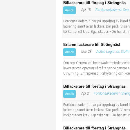
Billackerare till företag i Strängnäs
Apr 15
Fordonsakademin Sver
Ansök
Fordonsakademin har på uppdrag av kund fått ä
lackering samt även lackera. Din profil Vi se
körkort är ett krav. Egenskaper: - Du har ett 
Erfaren lackerare till Strängnäs!
Mar 28
Aditro Logistics Staffi
Ansök
Om oss Genom väl beprövade metoder och arbe
levererar och opererar vårt åtagande genom en
Uthyrning, Entreprenad, Rekrytering och konsu
Billackerare till företag i Strängnäs
Apr 2
Fordonsakademin Sveri
Ansök
Fordonsakademin har på uppdrag av kund fått ä
lackering samt även lackera. Din profil Vi se
körkort är ett krav. Egenskaper: - Du har ett 
Billackerare till företag i Strängnäs