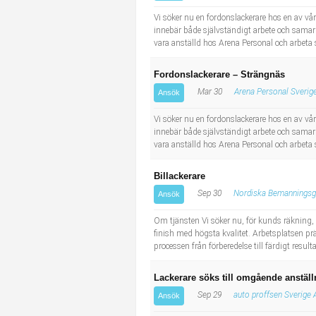
Industriell tillverkning
Behandlingsassistent/Socialpedagog
Vi söker nu en fordonslackerare hos en av vå
innebär både självständigt arbete och samarb
vara anställd hos Arena Personal och arbeta 
Installation, drift, underhåll
Tandsköterska
Fordonslackerare – Strängnäs
Kropps- och skönhetsvård
Budbilsförare
Mar 30
Arena Personal Sverig
Ansök
Kultur, media, design
Tidningsbud/Tidningsdistributör
Vi söker nu en fordonslackerare hos en av vå
innebär både självständigt arbete och samarb
vara anställd hos Arena Personal och arbeta 
Militärt arbete
Lärare i fritidshem/Fritidspedagog
Billackerare
Naturbruk
Taxiförare/Taxichaufför
Sep 30
Nordiska Bemanningsg
Ansök
Naturvetenskapligt arbete
Läkarsekreterare/Vårdadmin/Medicinsk sekreterare
Om tjänsten Vi söker nu, för kunds räkning, e
finish med högsta kvalitet. Arbetsplatsen p
processen från förberedelse till färdigt result
Pedagogiskt arbete
Lastbilsförare m.fl.
Lackerare söks till omgående anställ
Sanering och renhållning
Fastighetsskötare
Sep 29
auto proffsen Sverige 
Ansök