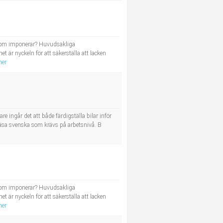
st som imponerar? Huvudsakliga
t är nyckeln för att säkerställa att lacken
mer
 ingår det att både färdigställa bilar inför
h läsa svenska som krävs på arbetsnivå. B
st som imponerar? Huvudsakliga
t är nyckeln för att säkerställa att lacken
mer