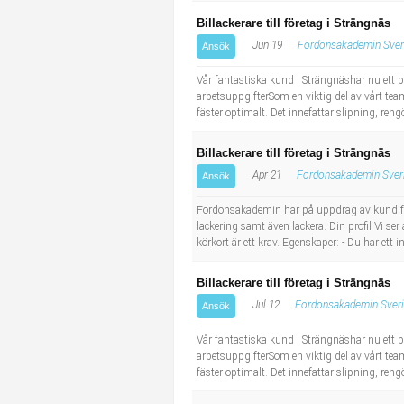
Billackerare till företag i Strängnäs
Jun 19
Fordonsakademin Sver
Ansök
Vår fantastiska kund i Strängnäshar nu ett b
arbetsuppgifterSom en viktig del av vårt team
fäster optimalt. Det innefattar slipning, ren
Billackerare till företag i Strängnäs
Apr 21
Fordonsakademin Sver
Ansök
Fordonsakademin har på uppdrag av kund fått ä
lackering samt även lackera. Din profil Vi se
körkort är ett krav. Egenskaper: - Du har ett 
Billackerare till företag i Strängnäs
Jul 12
Fordonsakademin Sver
Ansök
Vår fantastiska kund i Strängnäshar nu ett b
arbetsuppgifterSom en viktig del av vårt team
fäster optimalt. Det innefattar slipning, ren