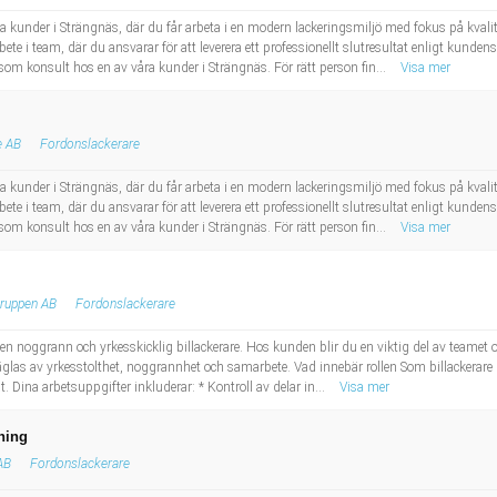
ra kunder i Strängnäs, där du får arbeta i en modern lackeringsmiljö med fokus på kvali
ete i team, där du ansvarar för att leverera ett professionellt slutresultat enligt kun
som konsult hos en av våra kunder i Strängnäs. För rätt person fin...
Visa mer
e AB
Fordonslackerare
ra kunder i Strängnäs, där du får arbeta i en modern lackeringsmiljö med fokus på kvali
ete i team, där du ansvarar för att leverera ett professionellt slutresultat enligt kun
som konsult hos en av våra kunder i Strängnäs. För rätt person fin...
Visa mer
ruppen AB
Fordonslackerare
n noggrann och yrkesskicklig billackerare. Hos kunden blir du en viktig del av teamet oc
räglas av yrkesstolthet, noggrannhet och samarbete. Vad innebär rollen Som billackera
at. Dina arbetsuppgifter inkluderar: * Kontroll av delar in...
Visa mer
ning
AB
Fordonslackerare