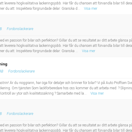
tt leverera högkvalitativa lackeringsjobb. Här får du chansen att förvandla bilar till de
r du att: Inspektera förgrundade delar: Granska d...
Visa mer
AB
Fordonslackerare
 en passion för bilar och perfektion? Gillar du att se resultatet av ditt arbete glänsa på
tt leverera högkvalitativa lackeringsjobb. Här får du chansen att förvandla bilar till de
r du att: Inspektera förgrundade delar: Granska ...
Visa mer
ning
 AB
Fordonslackerare
ndustrin! Är du noggrann, har öga för detaljer och brinner för bilar? Vi på Auto Proffsen 
ckering. Om tjänsten Som lackförberedare hos oss kommer du att arbeta med: ? Slipni
Kontroll av ytor och kvalitetssäkring ? Samarbete med la...
Visa mer
AB
Fordonslackerare
 en passion för bilar och perfektion? Gillar du att se resultatet av ditt arbete glänsa på
tt leverera högkvalitativa lackeringsjobb. Här får du chansen att förvandla bilar till de