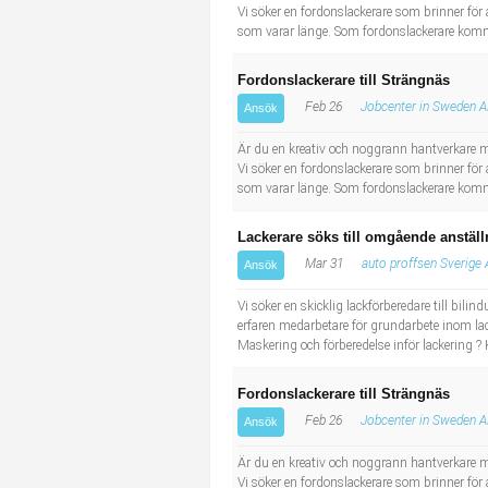
Vi söker en fordonslackerare som brinner för a
som varar länge. Som fordonslackerare komme
Fordonslackerare till Strängnäs
Feb 26
Jobcenter in Sweden 
Ansök
Är du en kreativ och noggrann hantverkare med
Vi söker en fordonslackerare som brinner för a
som varar länge. Som fordonslackerare komme
Lackerare söks till omgående anställ
Mar 31
auto proffsen Sverige
Ansök
Vi söker en skicklig lackförberedare till bili
erfaren medarbetare för grundarbete inom la
Maskering och förberedelse inför lackering ? 
Fordonslackerare till Strängnäs
Feb 26
Jobcenter in Sweden 
Ansök
Är du en kreativ och noggrann hantverkare med
Vi söker en fordonslackerare som brinner för a