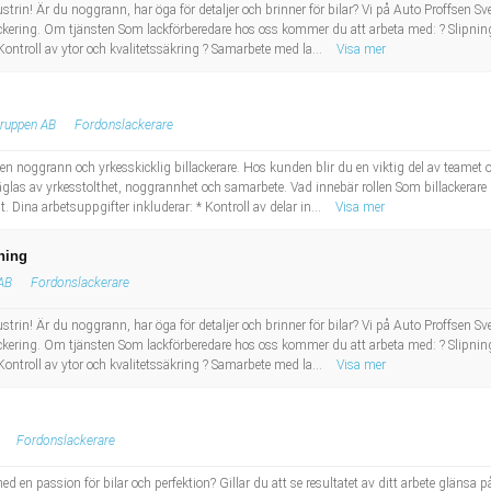
ndustrin! Är du noggrann, har öga för detaljer och brinner för bilar? Vi på Auto Proffsen 
ckering. Om tjänsten Som lackförberedare hos oss kommer du att arbeta med: ? Slipni
Kontroll av ytor och kvalitetssäkring ? Samarbete med la...
Visa mer
ruppen AB
Fordonslackerare
n noggrann och yrkesskicklig billackerare. Hos kunden blir du en viktig del av teamet oc
räglas av yrkesstolthet, noggrannhet och samarbete. Vad innebär rollen Som billackera
at. Dina arbetsuppgifter inkluderar: * Kontroll av delar in...
Visa mer
ning
 AB
Fordonslackerare
ndustrin! Är du noggrann, har öga för detaljer och brinner för bilar? Vi på Auto Proffsen 
ckering. Om tjänsten Som lackförberedare hos oss kommer du att arbeta med: ? Slipni
Kontroll av ytor och kvalitetssäkring ? Samarbete med la...
Visa mer
Fordonslackerare
 en passion för bilar och perfektion? Gillar du att se resultatet av ditt arbete glänsa på