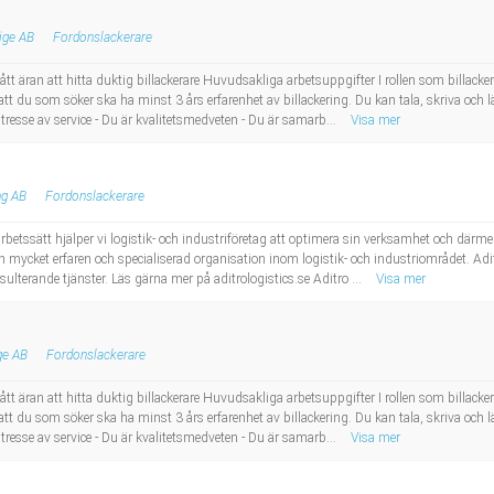
ige AB
Fordonslackerare
ran att hitta duktig billackerare Huvudsakliga arbetsuppgifter I rollen som billackerare
r att du som söker ska ha minst 3 års erfarenhet av billackering. Du kan tala, skriva oc
intresse av service - Du är kvalitetsmedveten - Du är samarb...
Visa mer
ng AB
Fordonslackerare
tssätt hjälper vi logistik- och industriföretag att optimera sin verksamhet och därme
 mycket erfaren och specialiserad organisation inom logistik- och industriområdet. Aditr
lterande tjänster. Läs gärna mer på aditrologistics.se Aditro ...
Visa mer
ge AB
Fordonslackerare
ran att hitta duktig billackerare Huvudsakliga arbetsuppgifter I rollen som billackerare
r att du som söker ska ha minst 3 års erfarenhet av billackering. Du kan tala, skriva oc
intresse av service - Du är kvalitetsmedveten - Du är samarb...
Visa mer