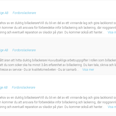
ige AB
Fordonslackerare
ehov av en duktig billackerare!Vill du bli en del av ett vinnande lag och göra lackkon
 kommer du att ansvara för förberedelse inför billackering och lackering, där noggrannhe
göring och eventuell reparation av skador på ytan. Du kommer också att hanter...
Visa 
ige AB
Fordonslackerare
ran att hitta duktig billackerare Huvudsakliga arbetsuppgifter I rollen som billackerare
r att du som söker ska ha minst 3 års erfarenhet av billackering. Du kan tala, skriva oc
intresse av service - Du är kvalitetsmedveten - Du är samarb...
Visa mer
ige AB
Fordonslackerare
ehov av en duktig billackerare!Vill du bli en del av ett vinnande lag och göra lackkon
 kommer du att ansvara för förberedelse inför billackering och lackering, där noggrannhe
göring och eventuell reparation av skador på ytan. Du kommer också att hanter...
Visa 