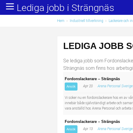
Lediga jobb i Strängnäs
Yrkesområden
Populära jobb
Hem
›
Industriell tillverkning
›
Lackerare och i
Administration, ekonomi, juridik
Undersköterska, hemtjänst och äldreboende
Bygg och anläggning
Städare/Lokalvårdare
LEDIGA JOBB 
Chefer och verksamhetsledare
Barnskötare
Se lediga jobb som Fordonslackera
Data/IT
Lärare i förskola/Förskollärare
Strängnäs som finns hos arbetsgi
Fordonslackerare – Strängnäs
Försäljning, inköp, marknadsföring
Lagerarbetare
Apr 20
Arena Personal Sverige
Ansök
Hantverksyrken
Bussförare/Busschaufför
Vi söker nu en fordonslackerare hos en av vå
innebär både självständigt arbete och samarb
vara anställd hos Arena Personal och arbeta 
Hotell, restaurang, storhushåll
Elevassistent
Fordonslackerare – Strängnäs
Hälso- och sjukvård
Personlig assistent
Apr 13
Arena Personal Sverige
Ansök