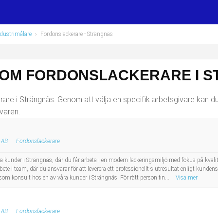
ndustrimålare
›
Fordonslackerare
- Strängnäs
SOM FORDONSLACKERARE I 
re i Strängnäs. Genom att välja en specifik arbetsgivare kan du ä
varen.
 AB
Fordonslackerare
ra kunder i Strängnäs, där du får arbeta i en modern lackeringsmiljö med fokus på kvali
ete i team, där du ansvarar för att leverera ett professionellt slutresultat enligt kun
som konsult hos en av våra kunder i Strängnäs. För rätt person fin...
Visa mer
 AB
Fordonslackerare