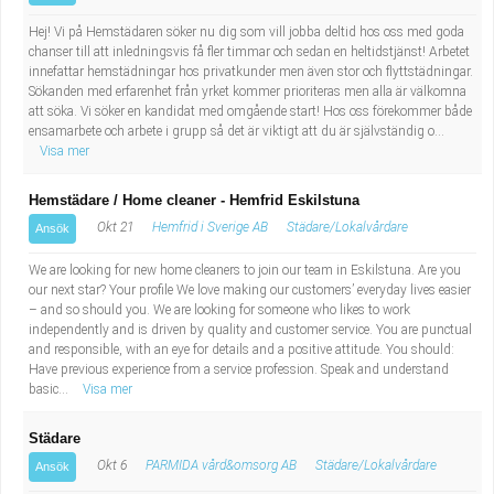
Hej! Vi på Hemstädaren söker nu dig som vill jobba deltid hos oss med goda
chanser till att inledningsvis få fler timmar och sedan en heltidstjänst! Arbetet
innefattar hemstädningar hos privatkunder men även stor och flyttstädningar.
Sökanden med erfarenhet från yrket kommer prioriteras men alla är välkomna
att söka. Vi söker en kandidat med omgående start! Hos oss förekommer både
ensamarbete och arbete i grupp så det är viktigt att du är självständig o...
Visa mer
Hemstädare / Home cleaner - Hemfrid Eskilstuna
Okt 21
Hemfrid i Sverige AB
Städare/Lokalvårdare
Ansök
We are looking for new home cleaners to join our team in Eskilstuna. Are you
our next star? Your profile We love making our customers’ everyday lives easier
– and so should you. We are looking for someone who likes to work
independently and is driven by quality and customer service. You are punctual
and responsible, with an eye for details and a positive attitude. You should:
Have previous experience from a service profession. Speak and understand
basic...
Visa mer
Städare
Okt 6
PARMIDA vård&omsorg AB
Städare/Lokalvårdare
Ansök