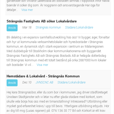
garderober och vitvaror Säkerställa att bostaden lämnas i toppskick inför nästa
Industriell tillverkning
Behandlingsassistent/Socialpedagog
boende Vi söker dig som: Är noggrann och ansvarstagande Har öga för
detaljer...
Visa mer
Installation, drift, underhåll
Tandsköterska
Strängnäs Fastighets AB söker Lokalvårdare
Mar 18
Strängnäs kommun
Städare/Lokalvårdare
Ansök
Kropps- och skönhetsvård
Budbilsförare
Bli delaktig i en expansiv samhällsutveckling hos oss! Vi bygger, äger, förvaltar
Kultur, media, design
Tidningsbud/Tidningsdistributör
och hyr ut kommunala verksamhetslokaler och hyresbostäder i Strängnäs
kommun, en dynamisk idyll i stark expansion i centrum av Mälarregionen.
Med dubbelspår till Stockholm ökar kommunikationerna och byggandet.
Militärt arbete
Lärare i fritidshem/Fritidspedagog
Strängnäs Fastighets AB och Strängnäs Bostads AB är helägda dotterbolag
till Strängnäs kommun med ett totalt bestånd på cirka 288?000 kvm lokaler
och bostäder. Vi vil...
Visa mer
Naturbruk
Taxiförare/Taxichaufför
Hemstädare & Lokalvård - Strängnäs Kommun
Naturvetenskapligt arbete
Läkarsekreterare/Vårdadmin/Medicinsk
Dec 10
JVNSCNC AB
Städare/Lokalvårdare
Ansök
sekreterare
Pedagogiskt arbete
Hej kära Strängnäsbor, eller du som bor i kommunen, jag driver städföretaget
Uniclean Städtjänster och vi letar nu efter glada städare med körkort, som
skulle vela börja hos oss med en timanställning! Intresserad? Utbildning eller
Lastbilsförare m.fl.
Sanering och renhållning
mycket god erfarenhet krävs/ upp till bevis. Ytterligare utbildning erbjuds. Hör
av dig till mig (Lucas rajanen) på: 076 136 35 77 Bil och Körkort är ett krav.