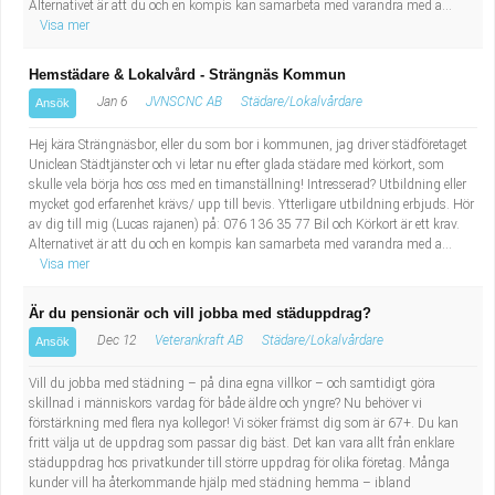
Alternativet är att du och en kompis kan samarbeta med varandra med a...
Fastighetsskötare
Socialt arbete
Visa mer
Informatör/Kommunikatör
Säkerhetsarbete
Hemstädare & Lokalvård - Strängnäs Kommun
Jan 6
JVNSCNC AB
Städare/Lokalvårdare
Ansök
Brevbärare
Tekniskt arbete
Hej kära Strängnäsbor, eller du som bor i kommunen, jag driver städföretaget
Uniclean Städtjänster och vi letar nu efter glada städare med körkort, som
Sjuksköterska, grundutbildad
Transport
skulle vela börja hos oss med en timanställning! Intresserad? Utbildning eller
mycket god erfarenhet krävs/ upp till bevis. Ytterligare utbildning erbjuds. Hör
av dig till mig (Lucas rajanen) på: 076 136 35 77 Bil och Körkort är ett krav.
Kock, storhushåll
Alternativet är att du och en kompis kan samarbeta med varandra med a...
Visa mer
Undersköterska, vård- o specialavd. o mottagning
Är du pensionär och vill jobba med städuppdrag?
Bibliotekarie
Dec 12
Veterankraft AB
Städare/Lokalvårdare
Ansök
Vill du jobba med städning – på dina egna villkor – och samtidigt göra
Administrativ assistent
skillnad i människors vardag för både äldre och yngre? Nu behöver vi
förstärkning med flera nya kollegor! Vi söker främst dig som är 67+. Du kan
Lärare i gymnasiet
fritt välja ut de uppdrag som passar dig bäst. Det kan vara allt från enklare
städuppdrag hos privatkunder till större uppdrag för olika företag. Många
kunder vill ha återkommande hjälp med städning hemma – ibland