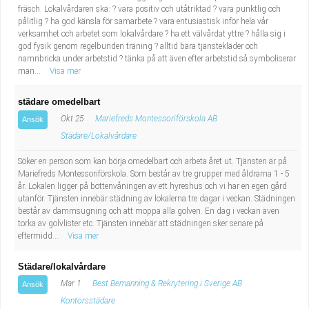
fräsch. Lokalvårdaren ska: ? vara positiv och utåtriktad ? vara punktlig och
pålitlig ? ha god känsla för samarbete ? vara entusiastisk inför hela vår
verksamhet och arbetet som lokalvårdare ? ha ett välvårdat yttre ? hålla sig i
god fysik genom regelbunden träning ? alltid bära tjänstekläder och
namnbricka under arbetstid ? tänka på att även efter arbetstid så symboliserar
man...
Visa mer
städare omedelbart
Okt 25
Mariefreds Montessoriförskola AB
Ansök
Städare/Lokalvårdare
Söker en person som kan börja omedelbart och arbeta året ut. Tjänsten är på
Mariefreds Montessoriförskola. Som består av tre grupper med åldrarna 1 - 5
år. Lokalen ligger på bottenvåningen av ett hyreshus och vi har en egen gård
utanför. Tjänsten innebär städning av lokalerna tre dagar i veckan. Städningen
består av dammsugning och att moppa alla golven. En dag i veckan även
torka av golvlister etc. Tjänsten innebär att städningen sker senare på
eftermidd...
Visa mer
Städare/lokalvårdare
Mar 1
Best Bemanning & Rekrytering i Sverige AB
Ansök
Kontorsstädare