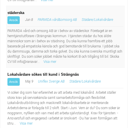
CV till info@ranav...
Visa mer
städerska
Jun 8
PARMIDA vård&omsorg AB
Städare/Lokalvårdare
Ansök
PARMIDA vård och omsorg AB är i behov av städerskor. Företaget är en
hemtjänstutförare i Strängnäs kommun. I tjänsten städar du hos äldre
människor som är i behov av städning. Du ska kunna framföra ett jobb
baserade på empatiska känsla och god bemötande till brukarna. I jobbet ska
du dammsuga, damma och torka golvet. Du ska kunna svenska muntligt och
skriftligt. Du som söker jobbet måste ha körkort B och tillgång till bil. Skicka
CV till info@ranavar...
Visa mer
Lokalvårdare sökes till kund i Strängnäs
Maj 9
Uniflex Sverige AB
Städare/Lokalvårdare
Ansök
Vi söker dig som har erfarenhet av att arbeta med lokalvård. Arbetet ställer
stora krav på servicekänsla samt samarbetsförmåga och flexibilitet.
Lokalvårdsutbildning och maskinellt lokalvårdsarbete är meriterande.
Arbetstiderna är förlagda till 2-skift. Start i Juni. Vem är du? Du som söker är
noggrann, nyfiken och van med att arbeta självständigt. Krav för tjänsten: -
Ansvarsfull och engagerad i arbetet är önskvärt - Du har även förmågan att
stru...
Visa mer