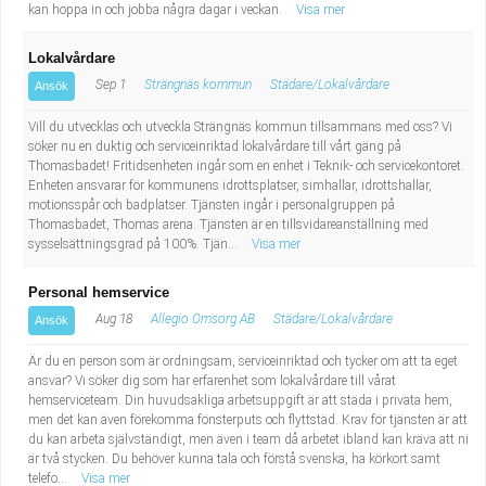
kan hoppa in och jobba några dagar i veckan.
Visa mer
Lokalvårdare
Sep 1
Strängnäs kommun
Städare/Lokalvårdare
Ansök
Vill du utvecklas och utveckla Strängnäs kommun tillsammans med oss? Vi
söker nu en duktig och serviceinriktad lokalvårdare till vårt gäng på
Thomasbadet! Fritidsenheten ingår som en enhet i Teknik- och servicekontoret.
Enheten ansvarar för kommunens idrottsplatser, simhallar, idrottshallar,
motionsspår och badplatser. Tjänsten ingår i personalgruppen på
Thomasbadet, Thomas arena. Tjänsten är en tillsvidareanställning med
sysselsättningsgrad på 100%. Tjän...
Visa mer
Personal hemservice
Aug 18
Allegio Omsorg AB
Städare/Lokalvårdare
Ansök
Är du en person som är ordningsam, serviceinriktad och tycker om att ta eget
ansvar? Vi söker dig som har erfarenhet som lokalvårdare till vårat
hemserviceteam. Din huvudsakliga arbetsuppgift är att städa i privata hem,
men det kan även förekomma fönsterputs och flyttstäd. Krav för tjänsten är att
du kan arbeta självständigt, men även i team då arbetet ibland kan kräva att ni
är två stycken. Du behöver kunna tala och förstå svenska, ha körkort samt
telefo...
Visa mer