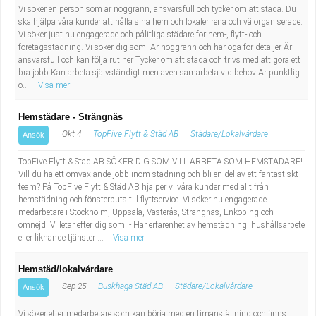
Vi söker en person som är noggrann, ansvarsfull och tycker om att städa. Du
ska hjälpa våra kunder att hålla sina hem och lokaler rena och välorganiserade.
Vi söker just nu engagerade och pålitliga städare för hem-, flytt- och
företagsstädning. Vi söker dig som: Är noggrann och har öga för detaljer Är
ansvarsfull och kan följa rutiner Tycker om att städa och trivs med att göra ett
bra jobb Kan arbeta självständigt men även samarbeta vid behov Är punktlig
o...
Visa mer
Hemstädare - Strängnäs
Okt 4
TopFive Flytt & Städ AB
Städare/Lokalvårdare
Ansök
TopFive Flytt & Städ AB SÖKER DIG SOM VILL ARBETA SOM HEMSTÄDARE!
Vill du ha ett omväxlande jobb inom städning och bli en del av ett fantastiskt
team? På TopFive Flytt & Städ AB hjälper vi våra kunder med allt från
hemstädning och fönsterputs till flyttservice. Vi söker nu engagerade
medarbetare i Stockholm, Uppsala, Västerås, Strängnäs, Enköping och
omnejd. Vi letar efter dig som: - Har erfarenhet av hemstädning, hushållsarbete
eller liknande tjänster ...
Visa mer
Hemstäd/lokalvårdare
Sep 25
Buskhaga Städ AB
Städare/Lokalvårdare
Ansök
Vi söker efter medarbetare som kan börja med en timanställning och finns