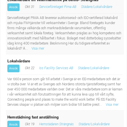
Okt 31
Serviceföretaget Pima AB
Städare/Lokalvårdare
Ansök
Serviceföretaget PIMA AB levererar auktoriserad- och ISO-certifierad lokalvård
och mjuka FM-tjänster till verksamheter i Sverige. Bland företagets kunder
finns många välkända och marknadsledande varumärken, offentlig
verksamhet samt lokala företag. Verksamheten präglas av hög kompetens och
innovationskraft med hållbarhet i fokus. Bolaget med dotterbolag sysselsätter
idag kring 400 medarbetare. Beskrivning Har du tidigare erfarenhet av
lokalvård? Ä...
Visa mer
Lokalvårdare
Okt 22
Iss Facility Services AB
Städare/Lokalvårdare
Ansök
Var 660:e person som går till arbetet i Sverige är en ISS-medarbetare och det är
vi stolta över. Vi är ett av Sveriges och Nordens största tjänsteföretag samt har
över 450 000 medarbetare världen över. Det är våra medarbetare som är kärnan
i vår verksamhet och förutsättningen för att kunna leva upp till vårt syfte,
Connecting people and places to make the world work better. På ISS Facility
Services skapar vi platser och miljöer som bidrar till bättre prest...
Visa mer
Hemstädning fast anställning
Okt 19
Hemstädaren Strängnäs
Städare/Lokalvårdare
Ansök