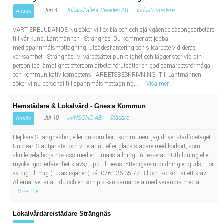
Jun 4
Jobandtalent Sweden AB
Industristädare
Ansök
VÅRT ERBJUDANDE Nu söker vi flexibla och och självgående säsongsarbetare
till vår kund, Lantmännen i Strängnäs. Du kommer att jobba
med spannmålsmottagning, utsädeshantering och siloarbete vid deras
verksamhet i Strängnäs. Vi värdesätter punktlighet och lägger stor vid din
personliga lämplighet eftersom arbetet förutsätter en god samarbetsförmåga
och kommunikativ kompetens. ARBETSBESKRIVNING Till Lantmännen
söker vi nu personal till spannmålsmottagning,...
Visa mer
Hemstädare & Lokalvård - Gnesta Kommun
Jul 10
JVNSCNC AB
Städare
Ansök
Hej kära Strängnäsbor, eller du som bor i kommunen, jag driver städföretaget
Uniclean Städtjänster och vi letar nu efter glada städare med körkort, som
skulle vela börja hos oss med en timanställning! Intresserad? Utbildning eller
mycket god erfarenhet krävs/ upp till bevis. Ytterligare utbildning erbjuds. Hör
av dig till mig (Lucas rajanen) på: 076 136 35 77 Bil och Körkort är ett krav.
Alternativet är att du och en kompis kan samarbeta med varandra med a...
Visa mer
Lokalvårdare/städare Strängnäs