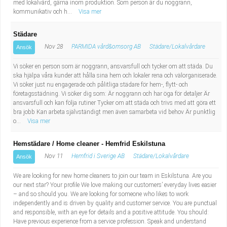
med lokalvård, gärna inom produktion. Som person är du noggrann,
kommunikativ och h...
Visa mer
Städare
Nov 28
PARMIDA vård&omsorg AB
Städare/Lokalvårdare
Ansök
Vi söker en person som är noggrann, ansvarsfull och tycker om att städa. Du
ska hjälpa våra kunder att hålla sina hem och lokaler rena och välorganiserade.
Vi söker just nu engagerade och pålitliga städare för hem-, flytt- och
företagsstädning. Vi söker dig som: Är noggrann och har öga för detaljer Är
ansvarsfull och kan följa rutiner Tycker om att städa och trivs med att göra ett
bra jobb Kan arbeta självständigt men även samarbeta vid behov Är punktlig
o...
Visa mer
Hemstädare / Home cleaner - Hemfrid Eskilstuna
Nov 11
Hemfrid i Sverige AB
Städare/Lokalvårdare
Ansök
We are looking for new home cleaners to join our team in Eskilstuna. Are you
our next star? Your profile We love making our customers’ everyday lives easier
– and so should you. We are looking for someone who likes to work
independently and is driven by quality and customer service. You are punctual
and responsible, with an eye for details and a positive attitude. You should:
Have previous experience from a service profession. Speak and understand