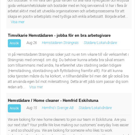
och bostäder. Vi vill vara den goda värden för alla våra hyresgäster och erbjuda
goda verksamhetslokaler och bostäder med en hög servicenivå Vi har i flera år
arbetat aktivt med att utveckla organisationen och arbetsprocesserna för att
skapa en positiv arbetsplats med tydliga och enkla arbetssätt. Började arbet...
Visa mer
Timvikarie Hemstädaren - jobba för en bra arbetsgivare
Aug 26
Hemstädaren Strängnäs
Städare/Lokalvårdare
Ansök
Vi på Hemstädaren Strängnäs söker just nu en tim vikarie till vår verksamhet i
Strängnäs med omnejd. om dig: Du behöver kunna arbeta bra såväl ensam
som tillsammans med andra, ha erfarenhet utav städning sedan tidigare
(Hemstädning, storstädning och flyttstädning framför allt). För att kunna
söka tjänsten måste du ha körkort, vi tillhandahåller bil men det går också bra
att använda egen bil mot milersättning. Detta är ett jobb som passar dig som
redan arb...
Visa mer
Hemstädare / Home cleaner - Hemfrid Eskilstuna
Aug 15
Hemfrid i Sverige AB
Städare/Lokalvårdare
Ansök
We are looking for new home cleaners to join our team in Eskilstuna. Are you
our next star? Your profile We love making our customers’ everyday lives easier
– and so should you. We are looking for someone who likes to work