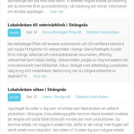
barnfamiljer och alla med olika behov. Vi levererar högsta kvalitet på städning
och du kommer få en grundutbildning i vår städning och rutiner. Information
om de olika uppdragen...
Visa mer
Lokalvårdare till veterinärklinik i Strängnäs
Dec 18
Serviceföretaget Pima AB
Städare/Lokalvårdare
Ansök
Serviceföretaget PIMA AB levererar auktoriserad- och ISO-certifierad lokalvård
och mjuka FM-tjänster till verksamheter i Sverige. Bland företagets kunder
finns många välkända och marknadsledande varumärken, offentlig
verksamhet samt lokala företag. Verksamheten präglas av hög kompetens och
innovationskraft med hållbarhet i fokus. Bolaget med dotterbolag sysselsätter
idag kring 400 medarbetare. Beskrivning Har du tidigare erfarenhet av
lokalvård? Ä...
Visa mer
Lokalvårdare sökes i Strängnäs
Dec 10
Libera i Sverige AB
Städare/Lokalvårdare
Ansök
Uppdraget Nu söker vi dig som vill arbeta som lokalvårdare i en välkänd
produktion i Strängnäs.Dina arbetsuppgifter kommer bland annatatt innebära
att rengöra och städa både större och mindre ytor inom produktionen. Du
kommer arbeta i en noggrann arbetsmiljö, därför är det viktigt med hygien och
sterilt arbete inom lokalvård. Vem söker vi? Vi söker dig som tidigare arbetat