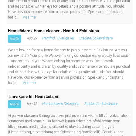
independently and is driven by quality and customer service. You are punctual
and responsible, with an eye for details and a positive attitude. You should:
Have previous experience from a service profession. Speak and understand
basic...
Visa mer
Hemstädare / Home cleaner - Hemfrid Eskilstuna
Aug 29
Hemfrid i Sverige AB
Städare/Lokalvårdare
Ansök
We are looking for new home cleaners to join our team in Eskilstuna. Are you
our next star? Your profile We love making our customers’ everyday lives easier
– and so should you. We are looking for someone who likes to work
independently and is driven by quality and customer service. You are punctual
and responsible, with an eye for details and a positive attitude. You should:
Have previous experience from a service profession. Speak and understand
basic...
Visa mer
Timvikarie till Hemstädaren
Aug 12
Hemstädaren Strängnäs
Städare/Lokalvårdare
Ansök
Vi på Hemstädaren Strängnäs söker just nu en tim vikarie till vår verksamhet i
Strängnäs med omnejd. Du behöver kunna arbeta bra såväl ensam som
tillsammans med andra, ha erfarenhet utav städning sedan tidigare
(Hemstädning, storstädning och flyttstädning framför allt). För att kunna