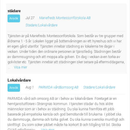
städare
Jul 27
Mariefreds Montessoriförskola AB
Ansök
Städare/Lokalvårdare
Tjänsten är på Mariefreds Montessoriförskola. Som består av tre grupper med
åldrarna 1 - 5 år. Lokalen ligger på bottenvåningen av ett hyreshus och vi har
en egen gård utanför. Tjänsten innebär städning av lokalerna tre dagar i
veckan. Under tiden den ordinarie personen är tjänstledig. Städningen består
av dammsugning och att moppa alla golven. En dag i veckan även torka av
golvlister etc. Tjänsten innebär att städningen sker senare på eftermiddagarna,
...
Visa mer
Lokalvårdare
Aug 1
PARMIDA vård&omsorg AB
Städare/Lokalvårdare
Ansök
PARMIDA vård och omsorg AB är i behov av lokalvårdare. Företaget är en
hemtjänstutförare i Strängnäs kommun. I tjänsten städar du hos äldre
människor som är i behov av städning. Du ska kunna framföra ett jobb
baserade på empatiska känsla och god bemötande till brukarna. I jobbet ska
du dammsuga, damma och torka golvet. Du ska kunna svenska muntligt och
skriftligt. Du som söker jobbet måste ha körkort B och tillgång till bil. Skicka