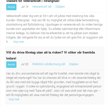
Städare till Veterankraft i Strängnäs!
Jul 14
Veterankraft AB
Städare
Ansök
Veterankraft söker dig som är 55+ och vill jobba med städning hos våra
kunder i Strängnäs. Hos oss får du möjlighet att utföra både hemstädning,
storstädning och flyttstädning. Uppdragen är varierande och du möter trevliga
kunder som uppskattar din hjälp. Du arbetar självständigt eller tillsammans
med en kollega. Du behöver inte ha erfarenhet av att ha jobbat som städare
tidigare, det viktigaste för oss är att du tycker om att göra fint, är noggrann och
h...
Visa mer
Vill du driva företag utan att ta risken? Vi söker vår framtida
ledare!
Jul 30
PARMIDA vård&omsorg AB
Städare
Ansök
Har du driv, ansvarskänsla och ett öga för kvalitet, men kanske inte vågat ta
steget att starta eget? Nu har du chansen att kliva in i ett växande företag där
du får vara med och bygga något från grunden, med tryggheten av en fast
grund i ryggen. Vi söker en självständig, engagerad och entreprenöriell person
som inte nöjer sig med "bara ett jobb", utan vill vara stolt över det man gör –
och få möjligheten att växa med ett företag där det personliga engagem...
Visa mer