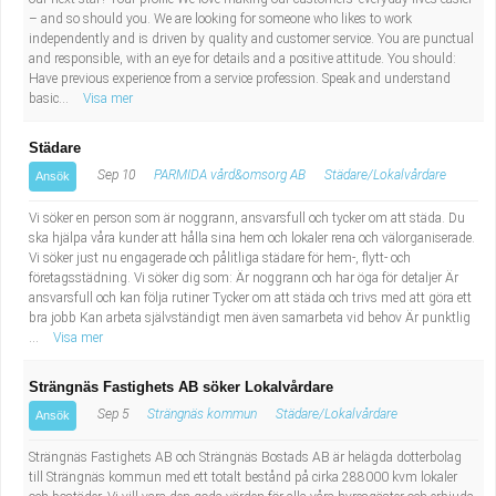
– and so should you. We are looking for someone who likes to work
independently and is driven by quality and customer service. You are punctual
and responsible, with an eye for details and a positive attitude. You should:
Have previous experience from a service profession. Speak and understand
basic...
Visa mer
Städare
Sep 10
PARMIDA vård&omsorg AB
Städare/Lokalvårdare
Ansök
Vi söker en person som är noggrann, ansvarsfull och tycker om att städa. Du
ska hjälpa våra kunder att hålla sina hem och lokaler rena och välorganiserade.
Vi söker just nu engagerade och pålitliga städare för hem-, flytt- och
företagsstädning. Vi söker dig som: Är noggrann och har öga för detaljer Är
ansvarsfull och kan följa rutiner Tycker om att städa och trivs med att göra ett
bra jobb Kan arbeta självständigt men även samarbeta vid behov Är punktlig
...
Visa mer
Strängnäs Fastighets AB söker Lokalvårdare
Sep 5
Strängnäs kommun
Städare/Lokalvårdare
Ansök
Strängnäs Fastighets AB och Strängnäs Bostads AB är helägda dotterbolag
till Strängnäs kommun med ett totalt bestånd på cirka 288000 kvm lokaler