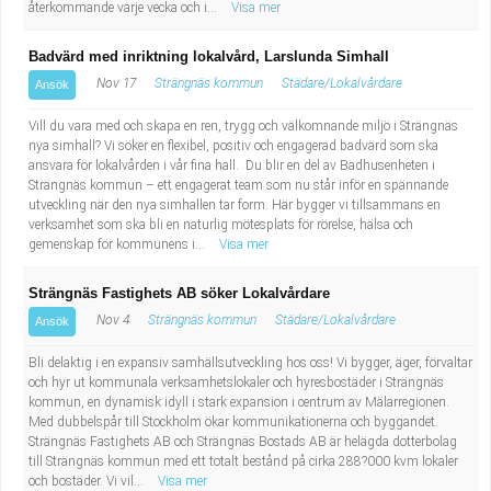
återkommande varje vecka och i...
Visa mer
Badvärd med inriktning lokalvård, Larslunda Simhall
Nov 17
Strängnäs kommun
Städare/Lokalvårdare
Ansök
Vill du vara med och skapa en ren, trygg och välkomnande miljö i Strängnäs
nya simhall? Vi söker en flexibel, positiv och engagerad badvärd som ska
ansvara för lokalvården i vår fina hall. Du blir en del av Badhusenheten i
Strängnäs kommun – ett engagerat team som nu står inför en spännande
utveckling när den nya simhallen tar form. Här bygger vi tillsammans en
verksamhet som ska bli en naturlig mötesplats för rörelse, hälsa och
gemenskap för kommunens i...
Visa mer
Strängnäs Fastighets AB söker Lokalvårdare
Nov 4
Strängnäs kommun
Städare/Lokalvårdare
Ansök
Bli delaktig i en expansiv samhällsutveckling hos oss! Vi bygger, äger, förvaltar
och hyr ut kommunala verksamhetslokaler och hyresbostäder i Strängnäs
kommun, en dynamisk idyll i stark expansion i centrum av Mälarregionen.
Med dubbelspår till Stockholm ökar kommunikationerna och byggandet.
Strängnäs Fastighets AB och Strängnäs Bostads AB är helägda dotterbolag
till Strängnäs kommun med ett totalt bestånd på cirka 288?000 kvm lokaler
och bostäder. Vi vil...
Visa mer