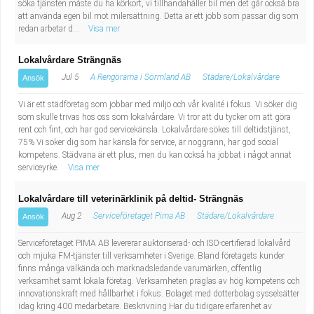
söka tjänsten måste du ha körkort, vi tillhandahåller bil men det går också bra
att använda egen bil mot milersättning. Detta är ett jobb som passar dig som
redan arbetar d...
Visa mer
Lokalvårdare Strängnäs
Jul 5
A Rengörarna i Sörmland AB
Städare/Lokalvårdare
Ansök
Vi är ett städföretag som jobbar med miljö och vår kvalité i fokus. Vi söker dig
som skulle trivas hos oss som lokalvårdare. Vi tror att du tycker om att göra
rent och fint, och har god servicekänsla. Lokalvårdare sökes till deltidstjänst,
75% Vi söker dig som har känsla för service, är noggrann, har god social
kompetens. Städvana är ett plus, men du kan också ha jobbat i något annat
serviceyrke.
Visa mer
Lokalvårdare till veterinärklinik på deltid- Strängnäs
Aug 2
Serviceföretaget Pima AB
Städare/Lokalvårdare
Ansök
Serviceföretaget PIMA AB levererar auktoriserad- och ISO-certifierad lokalvård
och mjuka FM-tjänster till verksamheter i Sverige. Bland företagets kunder
finns många välkända och marknadsledande varumärken, offentlig
verksamhet samt lokala företag. Verksamheten präglas av hög kompetens och
innovationskraft med hållbarhet i fokus. Bolaget med dotterbolag sysselsätter
idag kring 400 medarbetare. Beskrivning Har du tidigare erfarenhet av