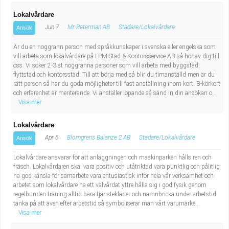
Lokalvårdare
Jun 7
Mr Peterman AB
Städare/Lokalvårdare
Ansök
Är du en noggrann person med språkkunskaper i svenska eller engelska som
vill arbeta som lokalvårdare på LPM Städ & Kontorsservice AB så hör av dig till
oss. Vi söker 2-3 st noggranna personer som vill arbeta med byggstäd,
flyttstäd och kontorsstäd. Till att börja med så blir du timanställd men är du
rätt person så har du goda möjligheter till fast anställning inom kort. B-körkort
och erfarenhet är meriterande. Vi anställer löpande så sänd in din ansökan o...
Visa mer
Lokalvårdare
Apr 6
Blomgrens Balanze 2 AB
Städare/Lokalvårdare
Ansök
Lokalvårdare ansvarar för att anläggningen och maskinparken hålls ren och
fräsch. Lokalvårdaren ska: vara positiv och utåtriktad vara punktlig och pålitlig
ha god känsla för samarbete vara entusiastisk inför hela vår verksamhet och
arbetet som lokalvårdare ha ett välvårdat yttre hålla sig i god fysik genom
regelbunden träning alltid bära tjänstekläder och namnbricka under arbetstid
tänka på att även efter arbetstid så symboliserar man vårt varumärke...
Visa mer