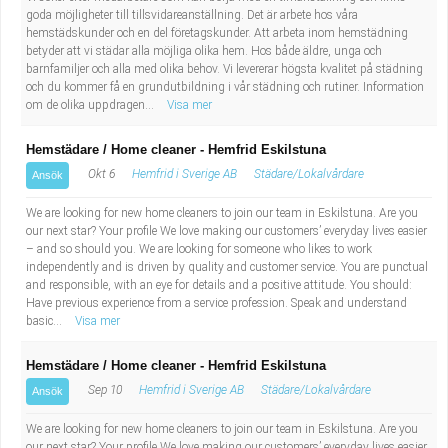
goda möjligheter till tillsvidareanställning. Det är arbete hos våra
hemstädskunder och en del företagskunder. Att arbeta inom hemstädning
betyder att vi städar alla möjliga olika hem. Hos både äldre, unga och
barnfamiljer och alla med olika behov. Vi levererar högsta kvalitet på städning
och du kommer få en grundutbildning i vår städning och rutiner. Information
om de olika uppdragen...
Visa mer
Hemstädare / Home cleaner - Hemfrid Eskilstuna
Okt 6
Hemfrid i Sverige AB
Städare/Lokalvårdare
Ansök
We are looking for new home cleaners to join our team in Eskilstuna. Are you
our next star? Your profile We love making our customers’ everyday lives easier
– and so should you. We are looking for someone who likes to work
independently and is driven by quality and customer service. You are punctual
and responsible, with an eye for details and a positive attitude. You should:
Have previous experience from a service profession. Speak and understand
basic...
Visa mer
Hemstädare / Home cleaner - Hemfrid Eskilstuna
Sep 10
Hemfrid i Sverige AB
Städare/Lokalvårdare
Ansök
We are looking for new home cleaners to join our team in Eskilstuna. Are you
our next star? Your profile We love making our customers’ everyday lives easier