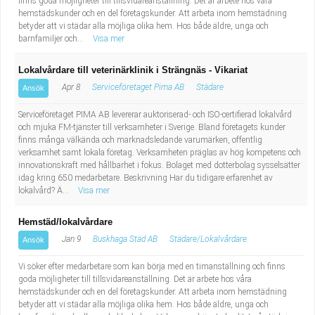
finns goda möjligheter till tillsvidareanställning. Det är arbete hos våra
hemstädskunder och en del företagskunder. Att arbeta inom hemstädning
betyder att vi städar alla möjliga olika hem. Hos både äldre, unga och
barnfamiljer och...
Visa mer
Lokalvårdare till veterinärklinik i Strängnäs - Vikariat
Apr 8
Serviceföretaget Pima AB
Städare
Ansök
Serviceföretaget PIMA AB levererar auktoriserad- och ISO-certifierad lokalvård
och mjuka FM-tjänster till verksamheter i Sverige. Bland företagets kunder
finns många välkända och marknadsledande varumärken, offentlig
verksamhet samt lokala företag. Verksamheten präglas av hög kompetens och
innovationskraft med hållbarhet i fokus. Bolaget med dotterbolag sysselsätter
idag kring 650 medarbetare. Beskrivning Har du tidigare erfarenhet av
lokalvård? Ä...
Visa mer
Hemstäd/lokalvårdare
Jan 9
Buskhaga Städ AB
Städare/Lokalvårdare
Ansök
Vi söker efter medarbetare som kan börja med en timanställning och finns
goda möjligheter till tillsvidareanställning. Det är arbete hos våra
hemstädskunder och en del företagskunder. Att arbeta inom hemstädning
betyder att vi städar alla möjliga olika hem. Hos både äldre, unga och