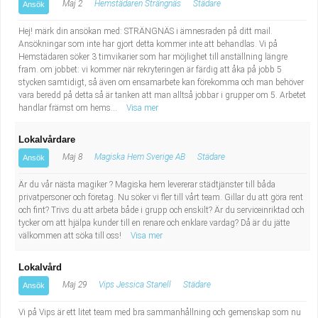
Maj 2
Hemstädaren Strängnäs
Städare
Ansök
Hej! märk din ansökan med: STRÄNGNÄS i ämnesraden på ditt mail.
Ansökningar som inte har gjort detta kommer inte att behandlas. Vi på
Hemstädaren söker 3 timvikarier som har möjlighet till anställning längre
fram. om jobbet: vi kommer när rekryteringen är färdig att åka på jobb 5
stycken samtidigt, så även om ensamarbete kan förekomma och man behöver
vara beredd på detta så är tanken att man alltså jobbar i grupper om 5. Arbetet
handlar främst om hems...
Visa mer
Lokalvårdare
Maj 8
Magiska Hem Sverige AB
Städare
Ansök
Är du vår nästa magiker ? Magiska hem levererar städtjänster till båda
privatpersoner och företag. Nu söker vi fler till vårt team. Gillar du att göra rent
och fint? Trivs du att arbeta både i grupp och enskilt? Är du serviceinriktad och
tycker om att hjälpa kunder till en renare och enklare vardag? Då är du jätte
välkommen att söka till oss!
Visa mer
Lokalvård
Maj 29
Vips Jessica Stanell
Städare
Ansök
Vi på Vips är ett litet team med bra sammanhållning och gemenskap som nu