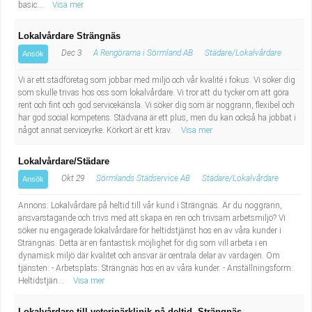
basic...
Visa mer
Lokalvårdare Strängnäs
Dec 3
A Rengörarna i Sörmland AB
Städare/Lokalvårdare
Ansök
Vi är ett städföretag som jobbar med miljö och vår kvalité i fokus. Vi söker dig
som skulle trivas hos oss som lokalvårdare. Vi tror att du tycker om att göra
rent och fint och god servicekänsla. Vi söker dig som är noggrann, flexibel och
har god social kompetens. Städvana är ett plus, men du kan också ha jobbat i
något annat serviceyrke. Körkort är ett krav.
Visa mer
Lokalvårdare/Städare
Okt 29
Sörmlands Städservice AB
Städare/Lokalvårdare
Ansök
Annons: Lokalvårdare på heltid till vår kund i Strängnäs. Är du noggrann,
ansvarstagande och trivs med att skapa en ren och trivsam arbetsmiljö? Vi
söker nu engagerade lokalvårdare för heltidstjänst hos en av våra kunder i
Strängnäs. Detta är en fantastisk möjlighet för dig som vill arbeta i en
dynamisk miljö där kvalitet och ansvar är centrala delar av vardagen. Om
tjänsten: - Arbetsplats: Strängnäs hos en av våra kunder. - Anställningsform:
Heltidstjän...
Visa mer
Lokalvårdare till veterinärklinik på deltid- Strängnäs