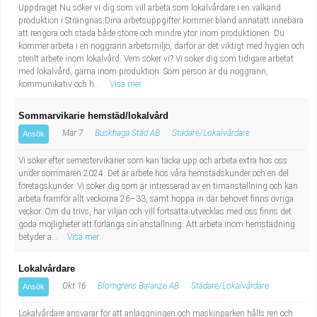
Uppdraget Nu söker vi dig som vill arbeta som lokalvårdare i en välkänd
produktion i Strängnäs.Dina arbetsuppgifter kommer bland annatatt innebära
att rengöra och städa både större och mindre ytor inom produktionen. Du
kommer arbeta i en noggrann arbetsmiljö, därför är det viktigt med hygien och
sterilt arbete inom lokalvård. Vem söker vi? Vi söker dig som tidigare arbetat
med lokalvård, gärna inom produktion. Som person är du noggrann,
kommunikativ och h...
Visa mer
Sommarvikarie hemstäd/lokalvård
Mar 7
Buskhaga Städ AB
Städare/Lokalvårdare
Ansök
Vi söker efter semestervikarier som kan täcka upp och arbeta extra hos oss
under sommaren 2024. Det är arbete hos våra hemstädskunder och en del
företagskunder. Vi söker dig som är intresserad av en timanställning och kan
arbeta framför allt veckorna 26–33, samt hoppa in där behovet finns övriga
veckor. Om du trivs, har viljan och vill fortsätta utvecklas med oss finns det
goda möjligheter att förlänga sin anställning. Att arbeta inom hemstädning
betyder a...
Visa mer
Lokalvårdare
Okt 16
Blomgrens Balanze AB
Städare/Lokalvårdare
Ansök
Lokalvårdare ansvarar för att anläggningen och maskinparken hålls ren och