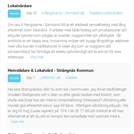
Lokalvårdare
Sep 25
A Rengörarna i Sörmland AB
Städare/Lokalvårdare
Ansök
Om oss A Rengörarna i Sörmland AB är ett etablerat serviceföretag med lång
erfarenhet inom lokalvård. Vi arbetar med både företag och privatpersoner och
erbjuder tjänster som präglas av kvalitet, noggrannhet och pålitlighet. Vår
ambition är att skapa rena, trivsamma miljöer och bygga långsiktiga relationer
med våra kunder. Kvalifikationer Vi söker dig som: är noggrann och
serviceinriktad har förmåga att arbeta självständigt och ta ansvar för dina
arbetsupp...
Visa mer
Hemstädare & Lokalvård - Strängnäs Kommun
Sep 7
JVNSCNC AB
Städare
Ansök
Hej kära Strängnäsbor, eller du som bor i kommunen, jag driver städföretaget
Uniclean Städtjänster och vi letar nu efter glada städare med körkort, som
skulle vela börja hos oss med en timanställning! Intresserad? Utbildning eller
mycket god erfarenhet krävs/ upp till bevis. Ytterligare utbildning erbjuds. Hör
av dig till mig (Lucas rajanen) på: 076 136 35 77 Bil och Körkort är ett krav.
Alternativet är att du och en kompis kan samarbeta med varandra med a...
Visa mer