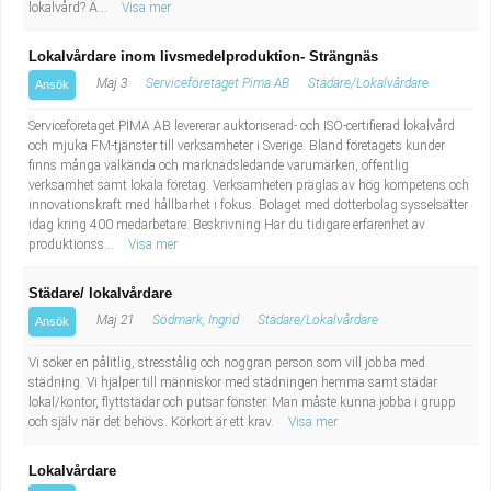
lokalvård? Ä...
Visa mer
Lokalvårdare inom livsmedelproduktion- Strängnäs
Maj 3
Serviceföretaget Pima AB
Städare/Lokalvårdare
Ansök
Serviceföretaget PIMA AB levererar auktoriserad- och ISO-certifierad lokalvård
och mjuka FM-tjänster till verksamheter i Sverige. Bland företagets kunder
finns många välkända och marknadsledande varumärken, offentlig
verksamhet samt lokala företag. Verksamheten präglas av hög kompetens och
innovationskraft med hållbarhet i fokus. Bolaget med dotterbolag sysselsätter
idag kring 400 medarbetare. Beskrivning Har du tidigare erfarenhet av
produktionss...
Visa mer
Städare/ lokalvårdare
Maj 21
Södmark, Ingrid
Städare/Lokalvårdare
Ansök
Vi söker en pålitlig, stresstålig och noggran person som vill jobba med
städning. Vi hjälper till människor med städningen hemma samt städar
lokal/kontor, flyttstädar och putsar fönster. Man måste kunna jobba i grupp
och själv när det behövs. Körkort är ett krav.
Visa mer
Lokalvårdare