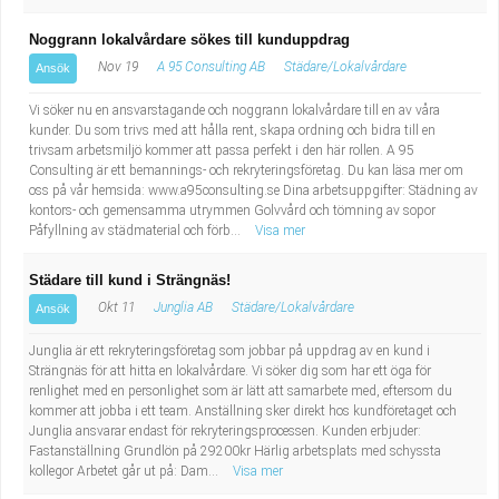
Noggrann lokalvårdare sökes till kunduppdrag
Nov 19
A 95 Consulting AB
Städare/Lokalvårdare
Ansök
Vi söker nu en ansvarstagande och noggrann lokalvårdare till en av våra
kunder. Du som trivs med att hålla rent, skapa ordning och bidra till en
trivsam arbetsmiljö kommer att passa perfekt i den här rollen. A 95
Consulting är ett bemannings- och rekryteringsföretag. Du kan läsa mer om
oss på vår hemsida: www.a95consulting.se Dina arbetsuppgifter: Städning av
kontors- och gemensamma utrymmen Golvvård och tömning av sopor
Påfyllning av städmaterial och förb...
Visa mer
Städare till kund i Strängnäs!
Okt 11
Junglia AB
Städare/Lokalvårdare
Ansök
Junglia är ett rekryteringsföretag som jobbar på uppdrag av en kund i
Strängnäs för att hitta en lokalvårdare. Vi söker dig som har ett öga för
renlighet med en personlighet som är lätt att samarbete med, eftersom du
kommer att jobba i ett team. Anställning sker direkt hos kundföretaget och
Junglia ansvarar endast för rekryteringsprocessen. Kunden erbjuder:
Fastanställning Grundlön på 29200kr Härlig arbetsplats med schyssta
kollegor Arbetet går ut på: Dam...
Visa mer