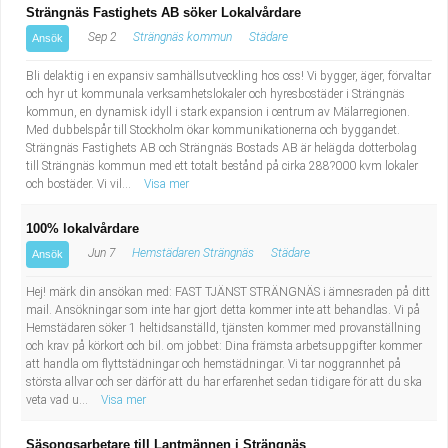
Strängnäs Fastighets AB söker Lokalvårdare
Sep 2
Strängnäs kommun
Städare
Ansök
Bli delaktig i en expansiv samhällsutveckling hos oss! Vi bygger, äger, förvaltar
och hyr ut kommunala verksamhetslokaler och hyresbostäder i Strängnäs
kommun, en dynamisk idyll i stark expansion i centrum av Mälarregionen.
Med dubbelspår till Stockholm ökar kommunikationerna och byggandet.
Strängnäs Fastighets AB och Strängnäs Bostads AB är helägda dotterbolag
till Strängnäs kommun med ett totalt bestånd på cirka 288?000 kvm lokaler
och bostäder. Vi vil...
Visa mer
100% lokalvårdare
Jun 7
Hemstädaren Strängnäs
Städare
Ansök
Hej! märk din ansökan med: FAST TJÄNST STRÄNGNÄS i ämnesraden på ditt
mail. Ansökningar som inte har gjort detta kommer inte att behandlas. Vi på
Hemstädaren söker 1 heltidsanställd, tjänsten kommer med provanställning
och krav på körkort och bil. om jobbet: Dina främsta arbetsuppgifter kommer
att handla om flyttstädningar och hemstädningar. Vi tar noggrannhet på
största allvar och ser därför att du har erfarenhet sedan tidigare för att du ska
veta vad u...
Visa mer
Säsongsarbetare till Lantmännen i Strängnäs