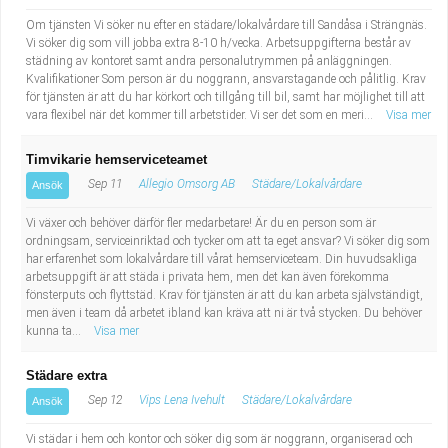
Om tjänsten Vi söker nu efter en städare/lokalvårdare till Sandåsa i Strängnäs.
Vi söker dig som vill jobba extra 8-10 h/vecka. Arbetsuppgifterna består av
städning av kontoret samt andra personalutrymmen på anläggningen.
Kvalifikationer Som person är du noggrann, ansvarstagande och pålitlig. Krav
för tjänsten är att du har körkort och tillgång till bil, samt har möjlighet till att
vara flexibel när det kommer till arbetstider. Vi ser det som en meri...
Visa mer
Timvikarie hemserviceteamet
Sep 11
Allegio Omsorg AB
Städare/Lokalvårdare
Ansök
Vi växer och behöver därför fler medarbetare! Är du en person som är
ordningsam, serviceinriktad och tycker om att ta eget ansvar? Vi söker dig som
har erfarenhet som lokalvårdare till vårat hemserviceteam. Din huvudsakliga
arbetsuppgift är att städa i privata hem, men det kan även förekomma
fönsterputs och flyttstäd. Krav för tjänsten är att du kan arbeta självständigt,
men även i team då arbetet ibland kan kräva att ni är två stycken. Du behöver
kunna ta...
Visa mer
Städare extra
Sep 12
Vips Lena Ivehult
Städare/Lokalvårdare
Ansök
Vi städar i hem och kontor och söker dig som är noggrann, organiserad och