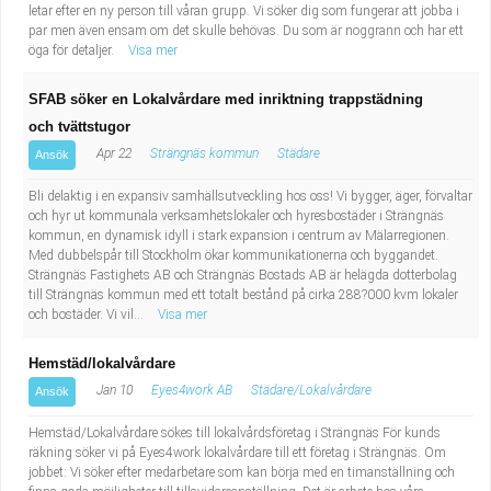
letar efter en ny person till våran grupp. Vi söker dig som fungerar att jobba i
par men även ensam om det skulle behövas. Du som är noggrann och har ett
öga för detaljer.
Visa mer
SFAB söker en Lokalvårdare med inriktning trappstädning
och tvättstugor
Apr 22
Strängnäs kommun
Städare
Ansök
Bli delaktig i en expansiv samhällsutveckling hos oss! Vi bygger, äger, förvaltar
och hyr ut kommunala verksamhetslokaler och hyresbostäder i Strängnäs
kommun, en dynamisk idyll i stark expansion i centrum av Mälarregionen.
Med dubbelspår till Stockholm ökar kommunikationerna och byggandet.
Strängnäs Fastighets AB och Strängnäs Bostads AB är helägda dotterbolag
till Strängnäs kommun med ett totalt bestånd på cirka 288?000 kvm lokaler
och bostäder. Vi vil...
Visa mer
Hemstäd/lokalvårdare
Jan 10
Eyes4work AB
Städare/Lokalvårdare
Ansök
Hemstäd/Lokalvårdare sökes till lokalvårdsföretag i Strängnäs För kunds
räkning söker vi på Eyes4work lokalvårdare till ett företag i Strängnäs. Om
jobbet: Vi söker efter medarbetare som kan börja med en timanställning och