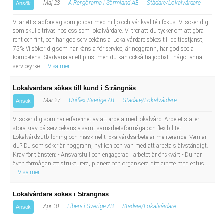
Maj 23
A Rengörarna i Sörmland AB
Städare/Lokalvårdare
Ansök
Vi är ett städföretag som jobbar med miljö och vår kvalité i fokus. Vi söker dig
som skulle trivas hos oss som lokalvårdare. Vi tror att du tycker om att göra
rent och fint, och har god servicekänsla. Lokalvårdare sökes till deltidstjänst,
75% Vi söker dig som har känsla för service, är noggrann, har god social
kompetens. Städvana är ett plus, men du kan också ha jobbat i något annat
serviceyrke.
Visa mer
Lokalvårdare sökes till kund i Strängnäs
Mar 27
Uniflex Sverige AB
Städare/Lokalvårdare
Ansök
Vi söker dig som har erfarenhet av att arbeta med lokalvård. Arbetet ställer
stora krav på servicekänsla samt samarbetsförmåga och flexibilitet.
Lokalvårdsutbildning och maskinellt lokalvårdsarbete är meriterande. Vem är
du? Du som söker är noggrann, nyfiken och van med att arbeta självständigt.
Krav för tjänsten: - Ansvarsfull och engagerad i arbetet är önskvärt - Du har
även förmågan att strukturera, planera och organisera ditt arbete med entusi...
Visa mer
Lokalvårdare sökes i Strängnäs
Apr 10
Libera i Sverige AB
Städare/Lokalvårdare
Ansök