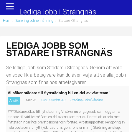
Yrkesområden
Populära jobb
Lediga jobb i Strängnäs
Hem
›
Sanering och renhållning
›
Städare
- Strängnäs
Administration, ekonomi, juridik
Undersköterska, hemtjänst och äldreboende
Bygg och anläggning
Städare/Lokalvårdare
LEDIGA JOBB SOM
STÄDARE I STRÄNGNÄS
Chefer och verksamhetsledare
Barnskötare
Data/IT
Lärare i förskola/Förskollärare
Se lediga jobb som Städare i Strängnäs. Genom att välja
en specifik arbetsgivare kan du även välja att se alla jobb i
Försäljning, inköp, marknadsföring
Lagerarbetare
Strängnäs som finns hos arbetsgivaren.
Vi söker städare till flyttstädning bli en del av vårt team!
Hantverksyrken
Bussförare/Busschaufför
Mar 26
SMB Sverige AB
Städare/Lokalvårdare
Ansök
Hotell, restaurang, storhushåll
Elevassistent
???? Städare sökes till flyttstädning Vi söker nu engagerade och noggranna
städare till vårt team! Som en del av oss kommer du främst att arbeta med
flyttstädningar hos privatpersoner och företag. Arbetsuppgifter: Rengöring av
Hälso- och sjukvård
Personlig assistent
hela bostäder vid flytt (kök, badrum, golv, fönster m.m.) Städning av skåp,