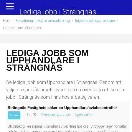
Yrkesområden
Populära jobb
Lediga jobb i Strängnäs
Hem
›
Försäljning, inköp, marknadsföring
›
Inköpare och upphandlare
›
Administration, ekonomi, juridik
Undersköterska, hemtjänst och äldreboende
Upphandlare
- Strängnäs
Bygg och anläggning
Städare/Lokalvårdare
LEDIGA JOBB SOM
Chefer och verksamhetsledare
Barnskötare
UPPHANDLARE I
Data/IT
Lärare i förskola/Förskollärare
STRÄNGNÄS
Försäljning, inköp, marknadsföring
Lagerarbetare
Se lediga jobb som Upphandlare i Strängnäs. Genom att
välja en specifik arbetsgivare kan du även välja att se alla
Hantverksyrken
Bussförare/Busschaufför
jobb i Strängnäs som finns hos arbetsgivaren.
Strängnäs Fastighets söker en Upphandlare/avtalscontroller
Hotell, restaurang, storhushåll
Elevassistent
Jan 15
Strängnäs kommun
Upphandlare
Ansök
Hälso- och sjukvård
Personlig assistent
Bli delaktig i en expansiv samhällsutveckling hos oss! Vi bygger, äger, förvaltar
och hyr ut kommunala verksamhetslokaler och hyresbostäder i Strängnäs