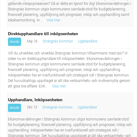
gällande inköpsprocessen? Då är detta en tjänst för dig! Ekonomiavdelningen i
Strängnäs kommun utgör kommunens samlade stöd för budgetplanering,
finansiell planering, uppföljning och prognoser, inköp och upphandling samt
lokalsamordning. In...
Visa mer
Direktupphandlare till inköpsenheten
Maj 16
Strängnäs kommun
Upphandlare
Ansök
Vill du utvecklas och utveckla Strängnäs kommun tillsammans med oss? Vi
söker nu en direktupphandlare till inköpsenheten. Ekonomiavdelningen i
Strängnäs kommun utgör kommunens samlade stöd för budgetplanering,
finansiell planering, uppföljning och prognoser, inköp och upphandling.
Inköpsenheten har en tvärfunktionell och strategisk roll i Strängnäs kommun.
Det huvudsakliga uppdraget är att öka verksamhets- och invånarnytta genom
att göra bra affärer. Enh...
Visa mer
Upphandlare, Inköpsenheten
Okt 15
Strängnäs kommun
Upphandlare
Ansök
Ekonomiavdelningen i Strängnäs kommun utgör kommunens samlade stöd
för budgetplanering, finansiell planering, uppföljning och prognoser, inköp och
upphandling. Inköpsenheten har en tvärfunktionell och strategisk roll i
Strängnäs kommun. Det huvudsakliga uppdraget är att öka verksamhets- och