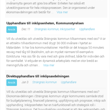
invånarnytta genom att göra bra affärer. Enheten har också ett
utvecklingsansvar för hela inköpsprocessen. Den är organiserad under
ekonomiavdelningen och består för ...
Visa mer
Upphandlare till inköpsenheten, Kommunstyrelsen
Dec 11
Strängnäs kommun, Inköpsenhet
Upphandlare
Ansök
Vill du utvecklas och utveckla Strängnäs kommun tillsammans med oss? Vi är
en attraktiv tillväxtkommun med drygt 36 000 invånare i hjärtat av
Mälardalen. Vi har bra kommunikationer. Härifrån är det knappa 50 minuters
resväg med tåg till Stockholm, och än mycket närmare till exempelvis
Eskilstuna. Hos oss får du vara med och göra skillnad, både för individen och
för samhället. Vi erbjuder en dynamisk arbetsplats med en stor bredd av
meningsfulla och utman...
Visa mer
Direktupphandlare till inköpsavdelningen
Jun 3
Strängnäs kommun
Upphandlare
Ansök
Vill du utvecklas och utveckla Strängnäs kommun tillsammans med oss?
Ekonomiavdelningen i Strängnäs kommun utgör kommunens samlade stöd
för budgetplanering, finansiell planering, uppföljning och prognoser, inköp och
upphandling. Inköpsenheten har en tvärfunktionell och strategisk roll i
Strängnäs kommun. Det huvudsakliga uppdraget är att öka verksamhets- och