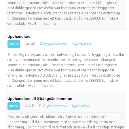
kommun, en dynamisk idyll i stark expansion i centrum av Mälarregionen.
Med dubbelspår till Stockholm ökar kommunikationerna och byggandet.
Strängnäs Fastighets AB och Strängnäs Bostads AB är helägda dotterbolag
till Strängnäs kommun med ett totalt bestånd på cirka 288000 kvm lokaler
och bostäder. Vi vill ...
Visa mer
Upphandlare
Jan 23
Strängnäs kommun
Upphandlare
Ansök
Bli delaktig i en expansiv samhällsutveckling hos oss! Vi bygger, äger, förvaltar
och hyr ut kommunala verksamhetslokaler och hyresbostäder i Strängnäs
kommun, en dynamisk idyll i stark expansion i centrum av Mälarregionen.
Med dubbelspår till Stockholm ökar kommunikationerna och byggandet.
Strängnäs Fastighets AB och Strängnäs Bostads AB är helägda dotterbolag
till Strängnäs kommun med ett totalt bestånd på cirka 288000 kvm lokaler
och bostäder. Vi vil...
Visa mer
Upphandlare till Strängnäs kommun
Dec 8
Strängnäs kommun
Upphandlare
Ansök
Drivs du av att göra kloka affärer och vill utvecklas inom inköp och
upphandling? Vill du, tillsammans med engagerade kollegor, arbeta med
rådgivning, utbildning och få vara med och utveckla våra långsiktiga strategier