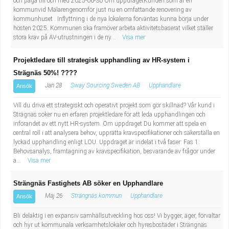
och pågå till och med 2025-06-30 Om uppdragetKunden som är en
Fastighetsskötare
Socialt arbete
kommunvid Mälarengenomför just nu en omfattande renovering av
kommunhuset . Inflyttning i de nya lokalerna förväntas kunna börja under
hösten 2025. Kommunen ska framöver arbeta aktivitetsbaserat vilket ställer
Informatör/Kommunikatör
Säkerhetsarbete
stora krav på AV-utrustningen i de ny...
Visa mer
Brevbärare
Tekniskt arbete
Projektledare till strategisk upphandling av HR-system i
Strägnäs 50%! ????
Sjuksköterska, grundutbildad
Transport
Jan 28
Sway Sourcing Sweden AB
Upphandlare
Ansök
Kock, storhushåll
Vill du driva ett strategiskt och operativt projekt som gör skillnad? Vår kund i
Strägnäs söker nu en erfaren projektledare för att leda upphandlingen och
införandet av ett nytt HR-system. Om uppdraget Du kommer att spela en
Undersköterska, vård- o specialavd. o mottagning
central roll i att analysera behov, upprätta kravspecifikationer och säkerställa en
lyckad upphandling enligt LOU. Uppdraget är indelat i två faser: Fas 1:
Behovsanalys, framtagning av kravspecifikation, besvarande av frågor under
Bibliotekarie
a...
Visa mer
Administrativ assistent
Strängnäs Fastighets AB söker en Upphandlare
Maj 26
Strängnäs kommun
Upphandlare
Ansök
Lärare i gymnasiet
Bli delaktig i en expansiv samhällsutveckling hos oss! Vi bygger, äger, förvaltar
och hyr ut kommunala verksamhetslokaler och hyresbostäder i Strängnäs