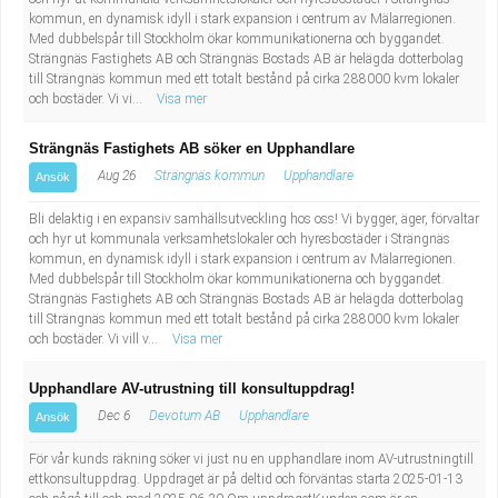
Industriell tillverkning
Behandlingsassistent/Socialpedagog
kommun, en dynamisk idyll i stark expansion i centrum av Mälarregionen.
Med dubbelspår till Stockholm ökar kommunikationerna och byggandet.
Strängnäs Fastighets AB och Strängnäs Bostads AB är helägda dotterbolag
Installation, drift, underhåll
Tandsköterska
till Strängnäs kommun med ett totalt bestånd på cirka 288000 kvm lokaler
och bostäder. Vi vi...
Visa mer
Kropps- och skönhetsvård
Budbilsförare
Strängnäs Fastighets AB söker en Upphandlare
Aug 26
Strängnäs kommun
Upphandlare
Ansök
Kultur, media, design
Tidningsbud/Tidningsdistributör
Bli delaktig i en expansiv samhällsutveckling hos oss! Vi bygger, äger, förvaltar
Militärt arbete
Lärare i fritidshem/Fritidspedagog
och hyr ut kommunala verksamhetslokaler och hyresbostäder i Strängnäs
kommun, en dynamisk idyll i stark expansion i centrum av Mälarregionen.
Med dubbelspår till Stockholm ökar kommunikationerna och byggandet.
Naturbruk
Taxiförare/Taxichaufför
Strängnäs Fastighets AB och Strängnäs Bostads AB är helägda dotterbolag
till Strängnäs kommun med ett totalt bestånd på cirka 288000 kvm lokaler
och bostäder. Vi vill v...
Visa mer
Naturvetenskapligt arbete
Läkarsekreterare/Vårdadmin/Medicinsk
Upphandlare AV-utrustning till konsultuppdrag!
sekreterare
Pedagogiskt arbete
Dec 6
Devotum AB
Upphandlare
Ansök
Lastbilsförare m.fl.
Sanering och renhållning
För vår kunds räkning söker vi just nu en upphandlare inom AV-utrustningtill
ettkonsultuppdrag. Uppdraget är på deltid och förväntas starta 2025-01-13